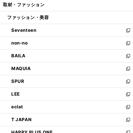
取材・ファッション
く
で
ド
ィ
い
開
ウ
ン
ウ
ファッション・美容
く
で
ド
ィ
開
ウ
ン
Seventeen
く
で
ド
新
開
ウ
し
non-no
く
で
い
新
開
ウ
し
BAILA
く
ィ
い
新
ン
ウ
し
MAQUIA
ド
ィ
い
新
ウ
ン
ウ
し
SPUR
で
ド
ィ
い
新
開
ウ
ン
ウ
し
LEE
く
で
ド
ィ
い
新
開
ウ
ン
ウ
し
eclat
く
で
ド
ィ
い
新
開
ウ
ン
ウ
し
T JAPAN
く
で
ド
ィ
い
新
開
ウ
ン
ウ
し
HAPPY PLUS ONE
く
で
ド