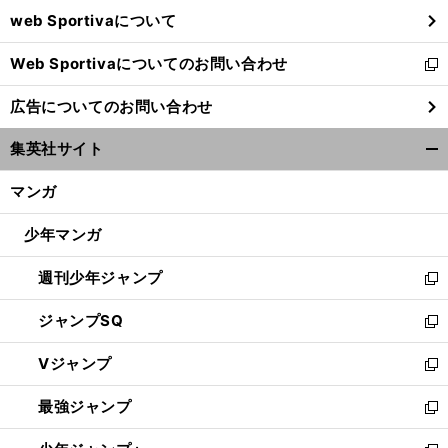
ウ
web Sportivaについて
で
開
Web Sportivaについてのお問い合わせ
く
新
し
広告についてのお問い合わせ
い
ウ
集英社サイト
ィ
開
ン
く/
マンガ
ド
閉
ウ
じ
少年マンガ
で
る
開
週刊少年ジャンプ
く
新
し
ジャンプSQ
い
新
ウ
し
Vジャンプ
ィ
い
新
ン
ウ
し
最強ジャンプ
ド
ィ
い
新
ウ
ン
ウ
し