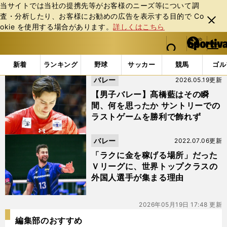
当サイトでは当社の提携先等がお客様のニーズ等について調
査・分析したり、お客様にお勧めの広告を表⽰する⽬的で Co
閉じ
okie を使⽤する場合があります。
詳しくはこちら
る
マイペ
web Sportiva (webスポルティーバ)
検索
メニュ
we
ー
「#ムセルスキー」の最新ニュース・ 情報
b
ジ
新着
ランキング
野球
サッカー
競馬
ゴル
ス
バレー
2026.05.19更新
ポ
ル
【男子バレー】髙橋藍はその瞬
テ
間、何を思ったか サントリーでの
ィ
ラストゲームを勝利で飾れず
ー
バ
バレー
2022.07.06更新
「ラクに金を稼げる場所」だった
Ｖリーグに、世界トップクラスの
外国人選手が集まる理由
2026年05月19日 17:48 更新
編集部のおすすめ