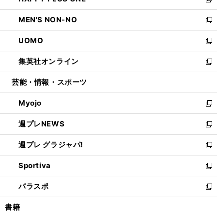
ィ
い
新
開
ウ
ン
ウ
し
MEN'S NON-NO
く
で
ド
ィ
い
新
開
ウ
ン
ウ
し
UOMO
く
で
ド
ィ
い
新
開
ウ
ン
ウ
し
集英社オンライン
く
で
ド
ィ
い
新
開
ウ
ン
ウ
し
芸能・情報・スポーツ
く
で
ド
ィ
い
開
ウ
ン
ウ
Myojo
く
で
ド
ィ
新
開
ウ
ン
し
週プレNEWS
く
で
ド
い
新
開
ウ
ウ
し
週プレ グラジャパ!
く
で
ィ
い
新
開
ン
ウ
し
Sportiva
く
ド
ィ
い
新
ウ
ン
ウ
し
パラスポ
で
ド
ィ
い
新
開
ウ
ン
ウ
し
書籍
く
で
ド
ィ
い