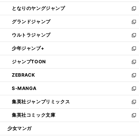
開
ン
ウ
し
となりのヤングジャンプ
く
ド
ィ
い
新
ウ
ン
ウ
し
グランドジャンプ
で
ド
ィ
い
新
開
ウ
ン
ウ
し
ウルトラジャンプ
く
で
ド
ィ
い
新
開
ウ
ン
ウ
し
少年ジャンプ+
く
で
ド
ィ
い
新
開
ウ
ン
ウ
し
ジャンプTOON
く
で
ド
ィ
い
新
開
ウ
ン
ウ
し
ZEBRACK
く
で
ド
ィ
い
新
開
ウ
ン
ウ
し
S-MANGA
く
で
ド
ィ
い
新
開
ウ
ン
ウ
し
集英社ジャンプリミックス
く
で
ド
ィ
い
新
開
ウ
ン
ウ
し
集英社コミック文庫
く
で
ド
ィ
い
新
開
ウ
ン
ウ
し
少女マンガ
く
で
ド
ィ
い
開
ウ
ン
ウ