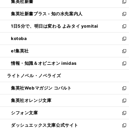
集英社新書
く
で
ィ
い
新
開
ン
ウ
し
集英社新書プラス - 知の水先案内人
く
ド
ィ
い
新
ウ
ン
ウ
し
1日5分で、明日は変わる よみタイ yomitai
で
ド
ィ
い
新
開
ウ
ン
ウ
し
kotoba
く
で
ド
ィ
い
新
開
ウ
ン
ウ
し
e!集英社
く
で
ド
ィ
い
新
開
ウ
ン
ウ
し
情報・知識＆オピニオン imidas
く
で
ド
ィ
い
新
開
ウ
ン
ウ
し
ライトノベル・ノベライズ
く
で
ド
ィ
い
開
ウ
ン
ウ
集英社Webマガジン コバルト
く
で
ド
ィ
新
開
ウ
ン
し
集英社オレンジ文庫
く
で
ド
い
新
開
ウ
ウ
し
シフォン文庫
く
で
ィ
い
新
開
ン
ウ
し
ダッシュエックス文庫公式サイト
く
ド
ィ
い
新