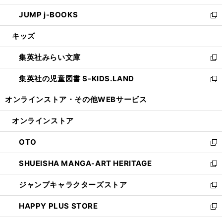
ウ
ン
ウ
し
JUMP j-BOOKS
で
ド
ィ
い
新
開
ウ
ン
ウ
し
キッズ
く
で
ド
ィ
い
開
ウ
ン
ウ
集英社みらい文庫
く
で
ド
ィ
新
開
ウ
ン
し
集英社の児童図書 S-KIDS.LAND
く
で
ド
い
新
開
ウ
ウ
し
オンラインストア・
その他WEBサービス
く
で
ィ
い
開
ン
ウ
オンラインストア
く
ド
ィ
ウ
ン
OTO
で
ド
新
開
ウ
し
SHUEISHA MANGA-ART HERITAGE
く
で
い
新
開
ウ
し
ジャンプキャラクターズストア
く
ィ
い
新
ン
ウ
し
HAPPY PLUS STORE
ド
ィ
い
新
ウ
ン
ウ
し