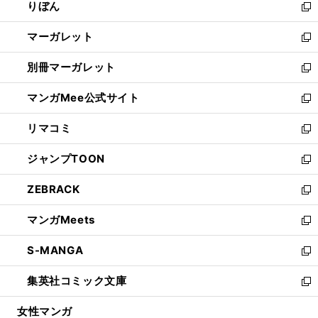
りぼん
く
で
ド
ィ
新
開
ウ
ン
し
マーガレット
く
で
ド
い
新
開
ウ
ウ
し
別冊マーガレット
く
で
ィ
い
新
開
ン
ウ
し
マンガMee公式サイト
く
ド
ィ
い
新
ウ
ン
ウ
し
リマコミ
で
ド
ィ
い
新
開
ウ
ン
ウ
し
ジャンプTOON
く
で
ド
ィ
い
新
開
ウ
ン
ウ
し
ZEBRACK
く
で
ド
ィ
い
新
開
ウ
ン
ウ
し
マンガMeets
く
で
ド
ィ
い
新
開
ウ
ン
ウ
し
S-MANGA
く
で
ド
ィ
い
新
開
ウ
ン
ウ
し
集英社コミック文庫
く
で
ド
ィ
い
新
開
ウ
ン
ウ
し
女性マンガ
く
で
ド
ィ
い