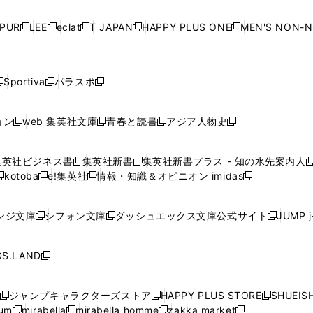
い
い
い
い
ド
ド
ド
ド
ド
開
く
開
く
開
く
開
ウ
ウ
ウ
ウ
ウ
ウ
ウ
ウ
ウ
PUR
LEE
eclat
T JAPAN
HAPPY PLUS ONE
MEN'S NON-
く
く
く
く
新
新
新
新
新
ィ
ィ
ィ
ィ
で
で
で
で
で
し
し
し
し
し
ン
ン
ン
ン
開
開
開
開
開
い
い
い
い
い
ド
ド
ド
ド
く
く
く
く
く
ウ
ウ
ウ
ウ
ウ
ウ
ウ
ウ
ウ
Sportiva
パラスポ
新
新
ィ
ィ
ィ
ィ
ィ
で
で
で
で
し
し
し
ン
ン
ン
ン
ン
開
開
開
開
い
い
い
ド
ド
ド
ド
ド
ョン
web 集英社文庫
青春と読書
アジア人物史
く
く
く
く
新
新
新
新
ウ
ウ
ウ
ウ
ウ
ウ
ウ
ウ
し
し
し
し
ィ
ィ
ィ
で
で
で
で
で
い
い
い
い
ン
ン
ン
集英社ビジネス書
集英社新書
集英社新書プラス - 知の水先案内人
開
開
開
開
開
新
新
新
ウ
ウ
ウ
ウ
ド
ド
ド
kotoba
e!集英社
情報・知識＆オピニオン imidas
く
く
く
く
く
新
し
新
し
新
ィ
ィ
ィ
ィ
ウ
ウ
ウ
し
し
い
し
い
し
ン
ン
ン
ン
で
で
で
い
い
ウ
い
ウ
い
ド
ド
ド
ド
ンジ文庫
シフォン文庫
ダッシュエックス文庫公式サイト
JUMP 
開
開
開
新
新
新
ウ
ウ
ィ
ウ
ィ
ウ
ウ
ウ
ウ
ウ
く
く
く
し
し
し
ィ
ィ
ン
ィ
ン
ィ
で
で
で
で
い
い
い
ン
ン
ド
ン
ド
ン
S.LAND
開
開
開
開
新
ウ
ウ
ウ
ド
ド
ウ
ド
ウ
ド
く
く
く
く
し
ィ
ィ
ィ
ウ
ウ
で
ウ
で
ウ
い
ン
ン
ン
ジャンプキャラクターズストア
HAPPY PLUS STORE
SHUEIS
で
で
開
で
開
で
新
新
新
ウ
ド
ド
ド
ium
mirabella
mirabella homme
zakka market
開
開
く
開
く
開
し
新
新
新
し
新
し