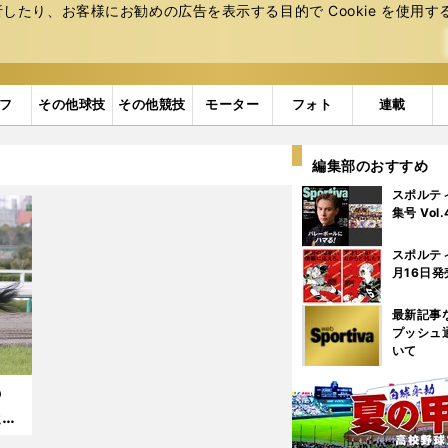
たり、お客様にお勧めの広告を表⽰する⽬的で Cookie を使⽤す
フ
その他球技
その他競技
モーター
フォト
連載
編集部のおすすめ
スポルテ
集号 Vol
スポルテ
月16日発
最新記事
プッシュ
いて
の
走