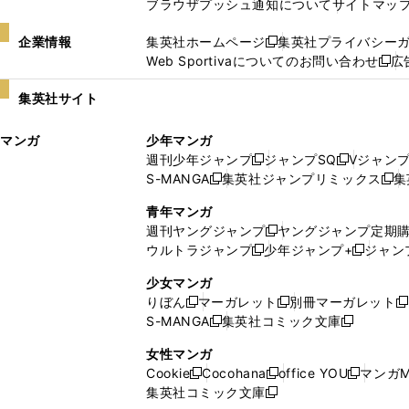
ブラウザプッシュ通知について
サイトマッ
企業情報
集英社ホームページ
集英社プライバシー
新
Web Sportivaについてのお問い合わせ
広
し
新
い
し
集英社サイト
ウ
い
ィ
ウ
マンガ
少年マンガ
ン
ィ
週刊少年ジャンプ
ジャンプSQ
Vジャン
ド
ン
新
新
S-MANGA
集英社ジャンプリミックス
集
ウ
ド
新
し
し
新
で
ウ
し
い
い
し
青年マンガ
開
で
い
ウ
ウ
い
週刊ヤングジャンプ
ヤングジャンプ定期
新
く
開
ウ
ィ
ィ
ウ
ウルトラジャンプ
少年ジャンプ+
ジャン
新
し
新
く
ィ
ン
ン
ィ
し
い
し
ン
ド
ド
ン
少女マンガ
い
ウ
い
ド
ウ
ウ
ド
りぼん
マーガレット
別冊マーガレット
新
新
新
ウ
ィ
ウ
ウ
で
で
ウ
S-MANGA
集英社コミック文庫
し
新
し
新
ィ
ン
ィ
で
開
開
で
い
し
い
し
ン
ド
ン
女性マンガ
開
く
く
開
ウ
い
ウ
い
ド
ウ
ド
Cookie
Cocohana
office YOU
マンガM
く
く
新
新
新
ィ
ウ
ィ
ウ
ウ
で
ウ
集英社コミック文庫
し
新
し
し
ン
ィ
ン
ィ
で
開
で