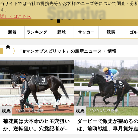
当サイトでは当社の提携先等がお客様のニーズ等について調査・分析し
web Sportiva (webスポルティーバ)
す。
詳しくはこちら
新着
ランキング
野球
サッカー
競馬
ゴル
we
「#マンオブスピリット」の最新ニュース・ 情報
b
ス
ポ
ル
テ
ィ
ー
バ
競馬
競馬
2020.10.24更新
2020.05.27更新
菊花賞は大本命のヒモ穴狙い
ダービーで激走が望める
か、逆転狙い。穴党記者が命
は、前哨戦組、皐月賞好
運を託す４頭
組、３番人気の馬だ