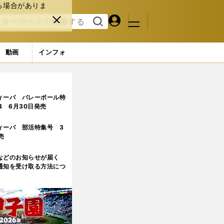
る場合がありま
マイペ
閉じ
検索
メニュ
ー
る
す
ジ
る
動画
インフォ
ィーバ バレーボール特
.4 6月30日発売
ィーバ 部活特集号 3
売
などのお知らせが届く
通知を受け取る方法につ