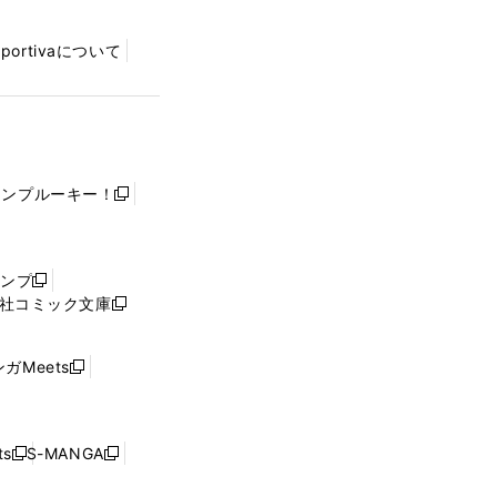
Sportivaについて
ャンプルーキー！
新
し
い
ウ
ャンプ
新
ィ
社コミック文庫
し
新
ン
い
し
ド
ウ
い
ウ
ガMeets
新
ィ
ウ
で
し
ン
ィ
開
い
ド
ン
く
ウ
ウ
ド
s
S-MANGA
新
新
ィ
で
ウ
し
し
ン
開
で