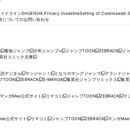
プ
ガイドライン
SHUEISHA Privacy Guideline
Setting of Cookies
web 
告についてのお問い合わせ
プ
最強ジャンプ
少年ジャンプ+
ジャンプTOON
ZEBRACK
ジ
新
新
新
新
新
英社コミック文庫
し
新
し
し
し
し
い
い
し
い
い
い
ウ
ウ
い
ウ
ウ
ウ
購読デジタル
ヤンジャン！
となりのヤングジャンプ
グランドジ
新
新
新
ィ
ィ
ウ
ィ
ィ
ィ
プTOON
ZEBRACK
S-MANGA
集英社ジャンプリミックス
集英
新
し
新
し
新
し
新
ン
ン
ィ
ン
ン
ン
し
い
し
い
し
い
し
ド
ド
ン
ド
ド
ド
い
ウ
い
ウ
い
ウ
い
ウ
ウ
ド
ウ
ウ
ウ
マンガMee公式サイト
リマコミ
ジャンプTOON
ZEBRACK
マン
新
新
新
新
ウ
ィ
ウ
ィ
ウ
ィ
ウ
で
で
ウ
で
で
で
し
し
し
し
し
ィ
ン
ィ
ン
ィ
ン
ィ
開
開
で
開
開
開
い
い
い
い
い
ン
ド
ン
ド
ン
ド
ン
く
く
開
く
く
く
ウ
ウ
ウ
ウ
ウ
ド
ウ
ド
ウ
ド
ウ
ド
ee公式サイト
リマコミ
ジャンプTOON
ZEBRACK
マンガMeet
く
新
新
新
新
ィ
ィ
ィ
ィ
ィ
ウ
で
ウ
で
ウ
で
ウ
し
し
し
し
ン
ン
ン
ン
ン
で
開
で
開
で
開
で