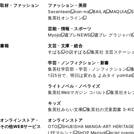
い
し
い
い
ド
ン
ド
ン
取材・ファッション
ファッション・美容
開
く
開
ウ
い
ウ
ウ
ウ
ド
ウ
ド
Seventeen
non-no
BAILA
MAQUIA
S
く
く
新
新
新
新
ィ
ウ
ィ
ィ
で
ウ
で
ウ
集英社オンライン
し
新
し
し
し
ン
ィ
ン
ン
開
で
開
で
い
し
い
い
い
ド
ン
ド
ド
芸能・情報・スポーツ
く
開
く
開
ウ
い
ウ
ウ
ウ
ウ
ド
ウ
ウ
Myojo
週プレNEWS
週プレ グラジャパ!
く
く
新
新
新
ィ
ウ
ィ
ィ
ィ
で
ウ
で
で
し
し
ン
ィ
ン
ン
ン
書籍
文芸・文庫・総合
開
で
開
開
い
い
ド
ン
ド
ド
ド
すばる
小説すばる
集英社 文芸ステーシ
く
開
く
く
新
新
ウ
ウ
ウ
ド
ウ
ウ
ウ
く
し
し
ィ
ィ
学芸・ノンフィクション・新書
で
ウ
で
で
で
い
い
ン
ン
集英社学芸部 - 学芸・ノンフィクション
開
で
開
開
開
新
ウ
ウ
ド
ド
1日5分で、明日は変わる よみタイ yomitai
く
開
く
く
く
し
新
ィ
ィ
ウ
ウ
く
い
ン
ン
ライトノベル・ノベライズ
で
で
ウ
ド
ド
集英社Webマガジン コバルト
集英社オレ
開
開
新
ィ
ウ
ウ
く
く
し
ン
キッズ
で
で
い
ド
集英社みらい文庫
集英社の児童図書 S-KID
開
開
新
ウ
ウ
く
く
し
ィ
オンラインストア・
オンラインストア
で
い
ン
その他WEBサービス
OTO
SHUEISHA MANGA-ART HERITAGE
開
新
ウ
ド
LEEマルシェ
SHOP Marisol
eclat prem
く
し
新
新