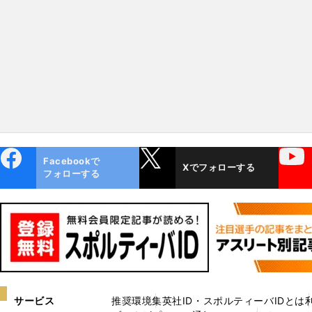
ebo
X
YouTube
Facebookで
Xでフォローする
ok
フォローする
サービス
推奨環境
集英社ID・スポルティーバIDとは