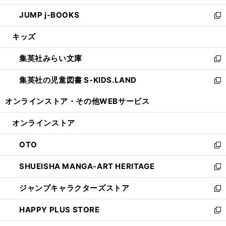
ウ
ン
ウ
し
JUMP j-BOOKS
で
ド
ィ
い
新
開
ウ
ン
ウ
し
キッズ
く
で
ド
ィ
い
開
ウ
ン
ウ
集英社みらい文庫
く
で
ド
ィ
新
開
ウ
ン
し
集英社の児童図書 S-KIDS.LAND
く
で
ド
い
新
開
ウ
ウ
し
オンラインストア・
その他WEBサービス
く
で
ィ
い
開
ン
ウ
オンラインストア
く
ド
ィ
ウ
ン
OTO
で
ド
新
開
ウ
し
SHUEISHA MANGA-ART HERITAGE
く
で
い
新
開
ウ
し
ジャンプキャラクターズストア
く
ィ
い
新
ン
ウ
し
HAPPY PLUS STORE
ド
ィ
い
新
ウ
ン
ウ
し