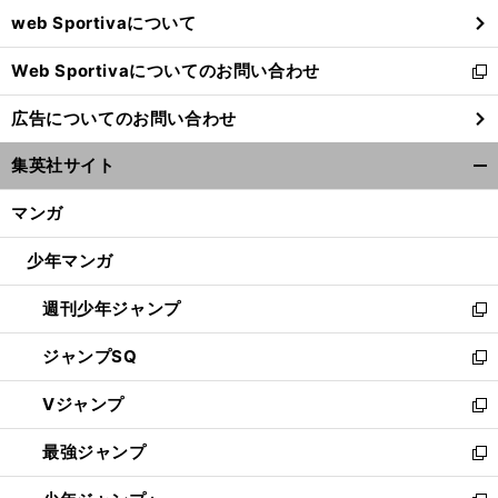
ウ
web Sportivaについて
で
開
Web Sportivaについてのお問い合わせ
く
新
し
広告についてのお問い合わせ
い
ウ
集英社サイト
ィ
開
ン
く/
マンガ
ド
閉
ウ
じ
少年マンガ
で
る
開
週刊少年ジャンプ
く
新
し
ジャンプSQ
い
新
ウ
し
Vジャンプ
ィ
い
新
ン
ウ
し
最強ジャンプ
ド
ィ
い
新
ウ
ン
ウ
し