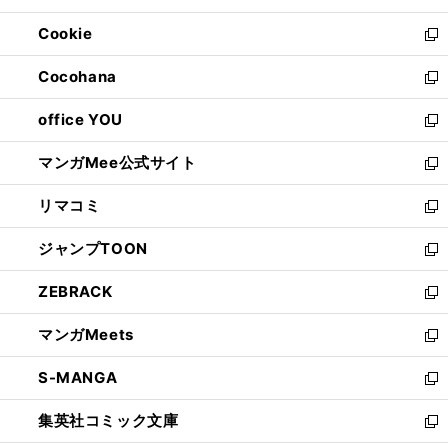
開
ウ
ン
ウ
Cookie
く
で
ド
ィ
新
開
ウ
ン
し
Cocohana
く
で
ド
い
新
開
ウ
ウ
し
office YOU
く
で
ィ
い
新
開
ン
ウ
し
マンガMee公式サイト
く
ド
ィ
い
新
ウ
ン
ウ
し
リマコミ
で
ド
ィ
い
新
開
ウ
ン
ウ
し
ジャンプTOON
く
で
ド
ィ
い
新
開
ウ
ン
ウ
し
ZEBRACK
く
で
ド
ィ
い
新
開
ウ
ン
ウ
し
マンガMeets
く
で
ド
ィ
い
新
開
ウ
ン
ウ
し
S-MANGA
く
で
ド
ィ
い
新
開
ウ
ン
ウ
し
集英社コミック文庫
く
で
ド
ィ
い
新
開
ウ
ン
ウ
し