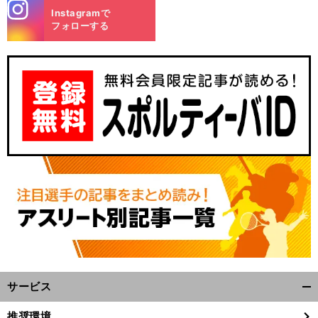
stagra
Instagramで
m
フォローする
サービス
開
く/
推奨環境