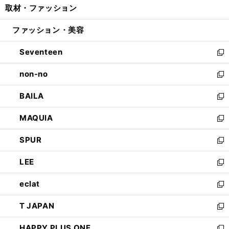
取材・ファッション
く
で
ド
ィ
い
開
ウ
ン
ウ
ファッション・美容
く
で
ド
ィ
開
ウ
ン
Seventeen
く
で
ド
新
開
ウ
し
non-no
く
で
い
新
開
ウ
し
BAILA
く
ィ
い
新
ン
ウ
し
MAQUIA
ド
ィ
い
新
ウ
ン
ウ
し
SPUR
で
ド
ィ
い
新
開
ウ
ン
ウ
し
LEE
く
で
ド
ィ
い
新
開
ウ
ン
ウ
し
eclat
く
で
ド
ィ
い
新
開
ウ
ン
ウ
し
T JAPAN
く
で
ド
ィ
い
新
開
ウ
ン
ウ
し
HAPPY PLUS ONE
く
で
ド