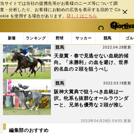
当サイトでは当社の提携先等がお客様のニーズ等について調
査・分析したり、お客様にお勧めの広告を表⽰する⽬的で Co
閉じ
okie を使⽤する場合があります。
詳しくはこちら
る
マイペ
web Sportiva (webスポルティーバ)
検索
メニュ
we
ー
「#マカオンドール」の最新ニュース・ 情報
b
ジ
新着
ランキング
野球
サッカー
競馬
ゴル
ス
競馬
2022.04.28更新
ポ
ル
天皇賞・春で見逃せない血統的傾
テ
向。「未勝利」の血を避け、世界
ィ
的名血の２頭を狙うべし
ー
バ
競馬
2022.03.18更新
阪神大賞典で狙うべき血統は一
択。牝系も抜群なオールラウンダ
ーと、兄弟も優秀な２頭が推し
2022年04月28日 09:53 更新
編集部のおすすめ