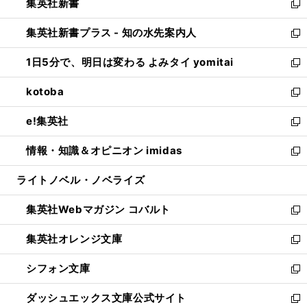
集英社新書
く
で
ィ
い
新
開
ン
ウ
し
集英社新書プラス - 知の水先案内人
く
ド
ィ
い
新
ウ
ン
ウ
し
1日5分で、明日は変わる よみタイ yomitai
で
ド
ィ
い
新
開
ウ
ン
ウ
し
kotoba
く
で
ド
ィ
い
新
開
ウ
ン
ウ
し
e!集英社
く
で
ド
ィ
い
新
開
ウ
ン
ウ
し
情報・知識＆オピニオン imidas
く
で
ド
ィ
い
新
開
ウ
ン
ウ
し
ライトノベル・ノベライズ
く
で
ド
ィ
い
開
ウ
ン
ウ
集英社Webマガジン コバルト
く
で
ド
ィ
新
開
ウ
ン
し
集英社オレンジ文庫
く
で
ド
い
新
開
ウ
ウ
し
シフォン文庫
く
で
ィ
い
新
開
ン
ウ
し
ダッシュエックス文庫公式サイト
く
ド
ィ
い
新