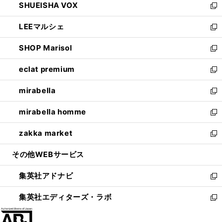
SHUEISHA VOX
で
ド
ィ
い
新
開
ウ
ン
ウ
し
LEEマルシェ
く
で
ド
ィ
い
新
開
ウ
ン
ウ
し
SHOP Marisol
く
で
ド
ィ
い
新
開
ウ
ン
ウ
し
eclat premium
く
で
ド
ィ
い
新
開
ウ
ン
ウ
し
mirabella
く
で
ド
ィ
い
新
開
ウ
ン
ウ
し
mirabella homme
く
で
ド
ィ
い
新
開
ウ
ン
ウ
し
zakka market
く
で
ド
ィ
い
新
開
ウ
ン
ウ
し
その他WEBサービス
く
で
ド
ィ
い
開
ウ
ン
ウ
集英社アドナビ
く
で
ド
ィ
新
開
ウ
ン
し
集英社エディターズ・ラボ
く
で
ド
い
新
開
ウ
ウ
し
く
で
ィ
い