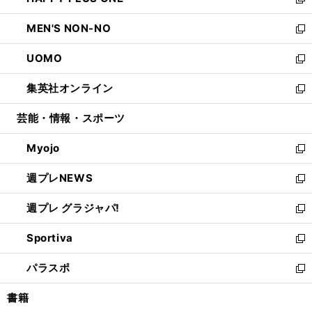
ィ
い
新
開
ウ
ン
ウ
し
MEN'S NON-NO
く
で
ド
ィ
い
新
開
ウ
ン
ウ
し
UOMO
く
で
ド
ィ
い
新
開
ウ
ン
ウ
し
集英社オンライン
く
で
ド
ィ
い
新
開
ウ
ン
ウ
し
芸能・情報・スポーツ
く
で
ド
ィ
い
開
ウ
ン
ウ
Myojo
く
で
ド
ィ
新
開
ウ
ン
し
週プレNEWS
く
で
ド
い
新
開
ウ
ウ
し
週プレ グラジャパ!
く
で
ィ
い
新
開
ン
ウ
し
Sportiva
く
ド
ィ
い
新
ウ
ン
ウ
し
パラスポ
で
ド
ィ
い
新
開
ウ
ン
ウ
し
書籍
く
で
ド
ィ
い