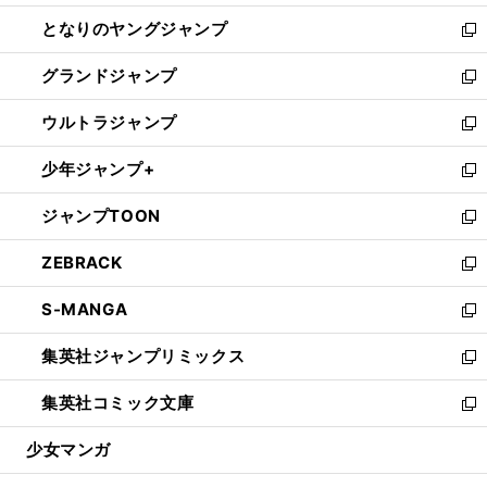
開
ン
ウ
し
となりのヤングジャンプ
く
ド
ィ
い
新
ウ
ン
ウ
し
グランドジャンプ
で
ド
ィ
い
新
開
ウ
ン
ウ
し
ウルトラジャンプ
く
で
ド
ィ
い
新
開
ウ
ン
ウ
し
少年ジャンプ+
く
で
ド
ィ
い
新
開
ウ
ン
ウ
し
ジャンプTOON
く
で
ド
ィ
い
新
開
ウ
ン
ウ
し
ZEBRACK
く
で
ド
ィ
い
新
開
ウ
ン
ウ
し
S-MANGA
く
で
ド
ィ
い
新
開
ウ
ン
ウ
し
集英社ジャンプリミックス
く
で
ド
ィ
い
新
開
ウ
ン
ウ
し
集英社コミック文庫
く
で
ド
ィ
い
新
開
ウ
ン
ウ
し
少女マンガ
く
で
ド
ィ
い
開
ウ
ン
ウ