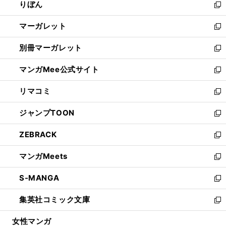
りぼん
く
で
ド
ィ
新
開
ウ
ン
し
マーガレット
く
で
ド
い
新
開
ウ
ウ
し
別冊マーガレット
く
で
ィ
い
新
開
ン
ウ
し
マンガMee公式サイト
く
ド
ィ
い
新
ウ
ン
ウ
し
リマコミ
で
ド
ィ
い
新
開
ウ
ン
ウ
し
ジャンプTOON
く
で
ド
ィ
い
新
開
ウ
ン
ウ
し
ZEBRACK
く
で
ド
ィ
い
新
開
ウ
ン
ウ
し
マンガMeets
く
で
ド
ィ
い
新
開
ウ
ン
ウ
し
S-MANGA
く
で
ド
ィ
い
新
開
ウ
ン
ウ
し
集英社コミック文庫
く
で
ド
ィ
い
新
開
ウ
ン
ウ
し
女性マンガ
く
で
ド
ィ
い