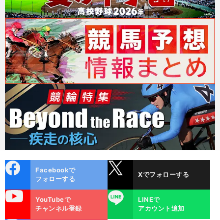
cebo
X
Facebookで
Xでフォローする
ok
フォローする
uTube
LINE
YouTubeで
LINEで
チャンネル登録
アカウント追加