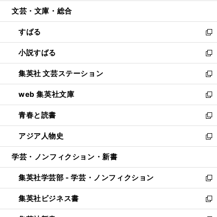
開
ウ
ン
ウ
文芸・文庫・総合
く
で
ド
ィ
開
ウ
ン
すばる
く
で
ド
新
開
ウ
し
小説すばる
く
で
い
新
開
ウ
し
集英社 文芸ステーション
く
ィ
い
新
ン
ウ
し
web 集英社文庫
ド
ィ
い
新
ウ
ン
ウ
し
青春と読書
で
ド
ィ
い
新
開
ウ
ン
ウ
し
アジア人物史
く
で
ド
ィ
い
新
開
ウ
ン
ウ
し
学芸・ノンフィクション・新書
く
で
ド
ィ
い
開
ウ
ン
ウ
集英社学芸部 - 学芸・ノンフィクション
く
で
ド
ィ
新
開
ウ
ン
し
集英社ビジネス書
く
で
ド
い
新
開
ウ
ウ
し