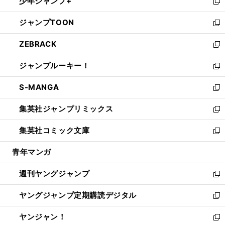
少年ジャンプ+
で
ド
ィ
い
新
開
ウ
ン
ウ
し
ジャンプTOON
く
で
ド
ィ
い
新
開
ウ
ン
ウ
し
ZEBRACK
く
で
ド
ィ
い
新
開
ウ
ン
ウ
し
ジャンプルーキー！
く
で
ド
ィ
い
新
開
ウ
ン
ウ
し
S-MANGA
く
で
ド
ィ
い
新
開
ウ
ン
ウ
し
集英社ジャンプリミックス
く
で
ド
ィ
い
新
開
ウ
ン
ウ
し
集英社コミック文庫
く
で
ド
ィ
い
新
開
ウ
ン
ウ
し
青年マンガ
く
で
ド
ィ
い
開
ウ
ン
ウ
週刊ヤングジャンプ
く
で
ド
ィ
新
開
ウ
ン
し
ヤングジャンプ定期購読デジタル
く
で
ド
い
新
開
ウ
ウ
し
ヤンジャン！
く
で
ィ
い
新