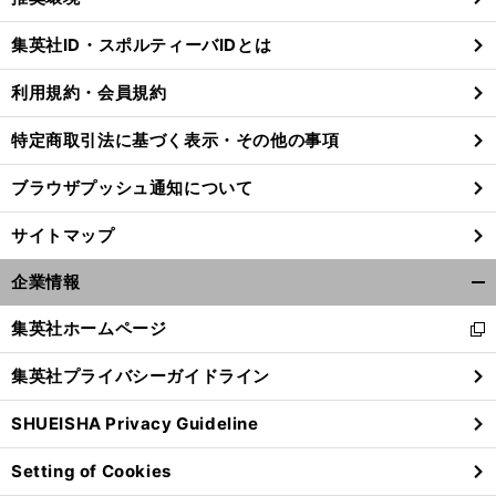
閉
じ
集英社ID・スポルティーバIDとは
る
利用規約・会員規約
特定商取引法に基づく表示・その他の事項
ブラウザプッシュ通知について
サイトマップ
企業情報
開
く/
集英社ホームページ
新
閉
し
じ
集英社プライバシーガイドライン
い
る
ウ
SHUEISHA Privacy Guideline
ィ
ン
Setting of Cookies
ド