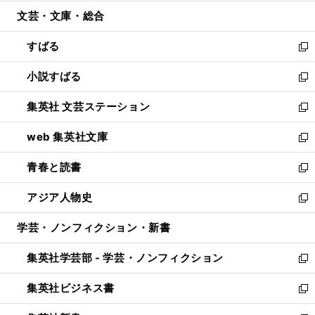
開
ウ
ン
ウ
文芸・文庫・総合
く
で
ド
ィ
開
ウ
ン
すばる
く
で
ド
新
開
ウ
し
小説すばる
く
で
い
新
開
ウ
し
集英社 文芸ステーション
く
ィ
い
新
ン
ウ
し
web 集英社文庫
ド
ィ
い
新
ウ
ン
ウ
し
青春と読書
で
ド
ィ
い
新
開
ウ
ン
ウ
し
アジア人物史
く
で
ド
ィ
い
新
開
ウ
ン
ウ
し
学芸・ノンフィクション・新書
く
で
ド
ィ
い
開
ウ
ン
ウ
集英社学芸部 - 学芸・ノンフィクション
く
で
ド
ィ
新
開
ウ
ン
し
集英社ビジネス書
く
で
ド
い
新
開
ウ
ウ
し