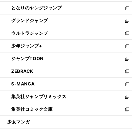
開
ン
ウ
し
となりのヤングジャンプ
く
ド
ィ
い
新
ウ
ン
ウ
し
グランドジャンプ
で
ド
ィ
い
新
開
ウ
ン
ウ
し
ウルトラジャンプ
く
で
ド
ィ
い
新
開
ウ
ン
ウ
し
少年ジャンプ+
く
で
ド
ィ
い
新
開
ウ
ン
ウ
し
ジャンプTOON
く
で
ド
ィ
い
新
開
ウ
ン
ウ
し
ZEBRACK
く
で
ド
ィ
い
新
開
ウ
ン
ウ
し
S-MANGA
く
で
ド
ィ
い
新
開
ウ
ン
ウ
し
集英社ジャンプリミックス
く
で
ド
ィ
い
新
開
ウ
ン
ウ
し
集英社コミック文庫
く
で
ド
ィ
い
新
開
ウ
ン
ウ
し
少女マンガ
く
で
ド
ィ
い
開
ウ
ン
ウ