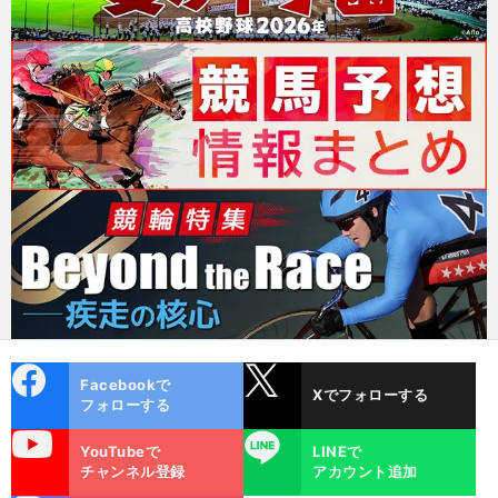
cebo
X
Facebookで
Xでフォローする
ok
フォローする
uTube
LINE
YouTubeで
LINEで
チャンネル登録
アカウント追加