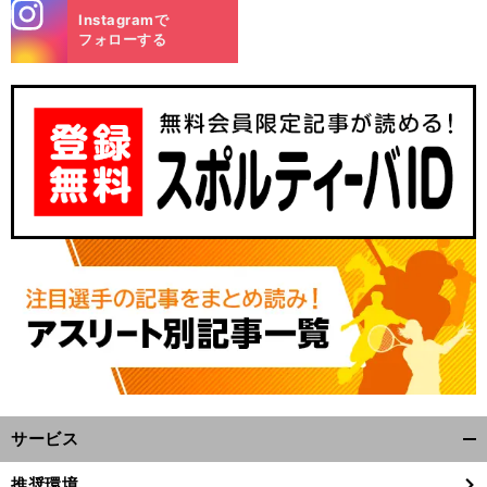
stagra
Instagramで
m
フォローする
サービス
開
く/
推奨環境