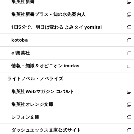
集英社新書
く
で
ィ
い
新
開
ン
ウ
し
集英社新書プラス - 知の水先案内人
く
ド
ィ
い
新
ウ
ン
ウ
し
1日5分で、明日は変わる よみタイ yomitai
で
ド
ィ
い
新
開
ウ
ン
ウ
し
kotoba
く
で
ド
ィ
い
新
開
ウ
ン
ウ
し
e!集英社
く
で
ド
ィ
い
新
開
ウ
ン
ウ
し
情報・知識＆オピニオン imidas
く
で
ド
ィ
い
新
開
ウ
ン
ウ
し
ライトノベル・ノベライズ
く
で
ド
ィ
い
開
ウ
ン
ウ
集英社Webマガジン コバルト
く
で
ド
ィ
新
開
ウ
ン
し
集英社オレンジ文庫
く
で
ド
い
新
開
ウ
ウ
し
シフォン文庫
く
で
ィ
い
新
開
ン
ウ
し
ダッシュエックス文庫公式サイト
く
ド
ィ
い
新