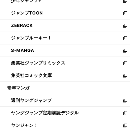
少年ジャンプ+
で
ド
ィ
い
新
開
ウ
ン
ウ
し
ジャンプTOON
く
で
ド
ィ
い
新
開
ウ
ン
ウ
し
ZEBRACK
く
で
ド
ィ
い
新
開
ウ
ン
ウ
し
ジャンプルーキー！
く
で
ド
ィ
い
新
開
ウ
ン
ウ
し
S-MANGA
く
で
ド
ィ
い
新
開
ウ
ン
ウ
し
集英社ジャンプリミックス
く
で
ド
ィ
い
新
開
ウ
ン
ウ
し
集英社コミック文庫
く
で
ド
ィ
い
新
開
ウ
ン
ウ
し
青年マンガ
く
で
ド
ィ
い
開
ウ
ン
ウ
週刊ヤングジャンプ
く
で
ド
ィ
新
開
ウ
ン
し
ヤングジャンプ定期購読デジタル
く
で
ド
い
新
開
ウ
ウ
し
ヤンジャン！
く
で
ィ
い
新