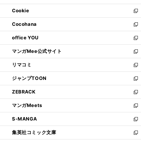
開
ウ
ン
ウ
Cookie
く
で
ド
ィ
新
開
ウ
ン
し
Cocohana
く
で
ド
い
新
開
ウ
ウ
し
office YOU
く
で
ィ
い
新
開
ン
ウ
し
マンガMee公式サイト
く
ド
ィ
い
新
ウ
ン
ウ
し
リマコミ
で
ド
ィ
い
新
開
ウ
ン
ウ
し
ジャンプTOON
く
で
ド
ィ
い
新
開
ウ
ン
ウ
し
ZEBRACK
く
で
ド
ィ
い
新
開
ウ
ン
ウ
し
マンガMeets
く
で
ド
ィ
い
新
開
ウ
ン
ウ
し
S-MANGA
く
で
ド
ィ
い
新
開
ウ
ン
ウ
し
集英社コミック文庫
く
で
ド
ィ
い
新
開
ウ
ン
ウ
し