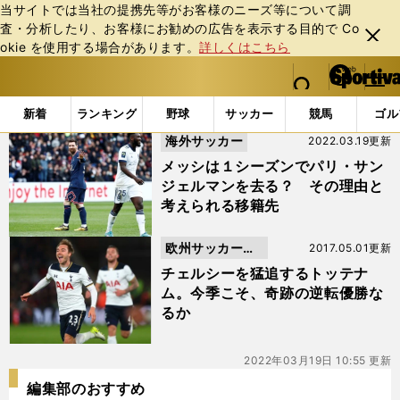
当サイトでは当社の提携先等がお客様のニーズ等について調
査・分析したり、お客様にお勧めの広告を表⽰する⽬的で Co
閉じ
okie を使⽤する場合があります。
詳しくはこちら
る
マイペ
web Sportiva (webスポルティーバ)
検索
メニュ
we
ー
「#マウリシオ・ポチェッティーノ」の最新ニュース・ 情
b
ジ
新着
ランキング
野球
サッカー
競馬
ゴル
ス
海外サッカー
2022.03.19更新
ポ
ル
メッシは１シーズンでパリ・サン
テ
ジェルマンを去る？ その理由と
ィ
考えられる移籍先
ー
バ
欧州サッカーニ
2017.05.01更新
ュース
チェルシーを猛追するトッテナ
ム。今季こそ、奇跡の逆転優勝な
るか
2022年03月19日 10:55 更新
編集部のおすすめ