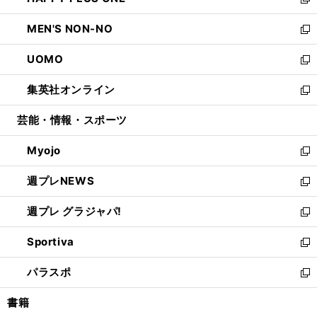
ィ
い
新
開
ウ
ン
ウ
し
MEN'S NON-NO
く
で
ド
ィ
い
新
開
ウ
ン
ウ
し
UOMO
く
で
ド
ィ
い
新
開
ウ
ン
ウ
し
集英社オンライン
く
で
ド
ィ
い
新
開
ウ
ン
ウ
し
芸能・情報・スポーツ
く
で
ド
ィ
い
開
ウ
ン
ウ
Myojo
く
で
ド
ィ
新
開
ウ
ン
し
週プレNEWS
く
で
ド
い
新
開
ウ
ウ
し
週プレ グラジャパ!
く
で
ィ
い
新
開
ン
ウ
し
Sportiva
く
ド
ィ
い
新
ウ
ン
ウ
し
パラスポ
で
ド
ィ
い
新
開
ウ
ン
ウ
し
書籍
く
で
ド
ィ
い