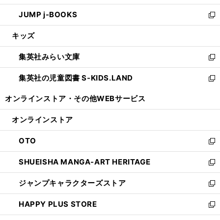
ウ
ン
ウ
し
JUMP j-BOOKS
で
ド
ィ
い
新
開
ウ
ン
ウ
し
キッズ
く
で
ド
ィ
い
開
ウ
ン
ウ
集英社みらい文庫
く
で
ド
ィ
新
開
ウ
ン
し
集英社の児童図書 S-KIDS.LAND
く
で
ド
い
新
開
ウ
ウ
し
オンラインストア・
その他WEBサービス
く
で
ィ
い
開
ン
ウ
オンラインストア
く
ド
ィ
ウ
ン
OTO
で
ド
新
開
ウ
し
SHUEISHA MANGA-ART HERITAGE
く
で
い
新
開
ウ
し
ジャンプキャラクターズストア
く
ィ
い
新
ン
ウ
し
HAPPY PLUS STORE
ド
ィ
い
新
ウ
ン
ウ
し