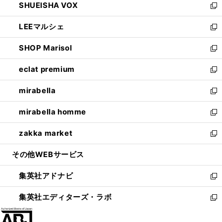
SHUEISHA VOX
で
ド
ィ
い
新
開
ウ
ン
ウ
し
LEEマルシェ
く
で
ド
ィ
い
新
開
ウ
ン
ウ
し
SHOP Marisol
く
で
ド
ィ
い
新
開
ウ
ン
ウ
し
eclat premium
く
で
ド
ィ
い
新
開
ウ
ン
ウ
し
mirabella
く
で
ド
ィ
い
新
開
ウ
ン
ウ
し
mirabella homme
く
で
ド
ィ
い
新
開
ウ
ン
ウ
し
zakka market
く
で
ド
ィ
い
新
開
ウ
ン
ウ
し
その他WEBサービス
く
で
ド
ィ
い
開
ウ
ン
ウ
集英社アドナビ
く
で
ド
ィ
新
開
ウ
ン
し
集英社エディターズ・ラボ
く
で
ド
い
新
開
ウ
ウ
し
く
で
ィ
い