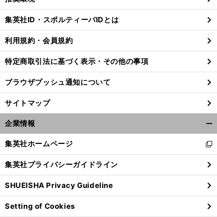
閉
じ
集英社ID・スポルティーバIDとは
る
利用規約・会員規約
特定商取引法に基づく表示・その他の事項
ブラウザプッシュ通知について
サイトマップ
企業情報
開
く/
集英社ホームページ
新
閉
し
じ
集英社プライバシーガイドライン
い
る
ウ
SHUEISHA Privacy Guideline
ィ
ン
Setting of Cookies
ド