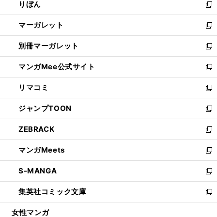
りぼん
く
で
ド
ィ
新
開
ウ
ン
し
マーガレット
く
で
ド
い
新
開
ウ
ウ
し
別冊マーガレット
く
で
ィ
い
新
開
ン
ウ
し
マンガMee公式サイト
く
ド
ィ
い
新
ウ
ン
ウ
し
リマコミ
で
ド
ィ
い
新
開
ウ
ン
ウ
し
ジャンプTOON
く
で
ド
ィ
い
新
開
ウ
ン
ウ
し
ZEBRACK
く
で
ド
ィ
い
新
開
ウ
ン
ウ
し
マンガMeets
く
で
ド
ィ
い
新
開
ウ
ン
ウ
し
S-MANGA
く
で
ド
ィ
い
新
開
ウ
ン
ウ
し
集英社コミック文庫
く
で
ド
ィ
い
新
開
ウ
ン
ウ
し
女性マンガ
く
で
ド
ィ
い