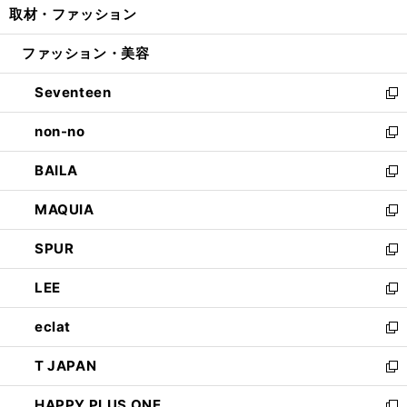
取材・ファッション
く
で
ド
ィ
い
開
ウ
ン
ウ
ファッション・美容
く
で
ド
ィ
開
ウ
ン
Seventeen
く
で
ド
新
開
ウ
し
non-no
く
で
い
新
開
ウ
し
BAILA
く
ィ
い
新
ン
ウ
し
MAQUIA
ド
ィ
い
新
ウ
ン
ウ
し
SPUR
で
ド
ィ
い
新
開
ウ
ン
ウ
し
LEE
く
で
ド
ィ
い
新
開
ウ
ン
ウ
し
eclat
く
で
ド
ィ
い
新
開
ウ
ン
ウ
し
T JAPAN
く
で
ド
ィ
い
新
開
ウ
ン
ウ
し
HAPPY PLUS ONE
く
で
ド