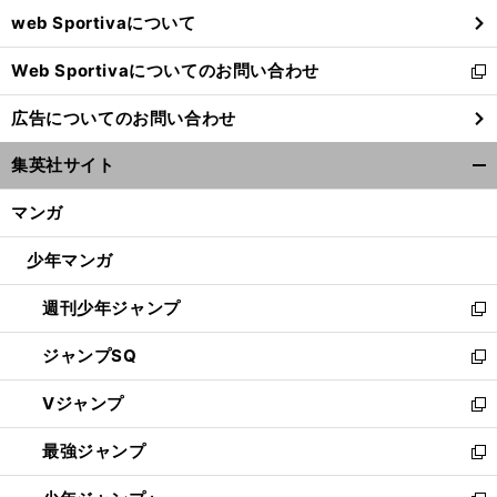
ウ
web Sportivaについて
で
開
Web Sportivaについてのお問い合わせ
く
新
し
広告についてのお問い合わせ
い
ウ
集英社サイト
ィ
開
ン
く/
マンガ
ド
閉
ウ
じ
少年マンガ
で
る
開
週刊少年ジャンプ
く
新
し
ジャンプSQ
い
新
ウ
し
Vジャンプ
ィ
い
新
ン
ウ
し
最強ジャンプ
ド
ィ
い
新
ウ
ン
ウ
し