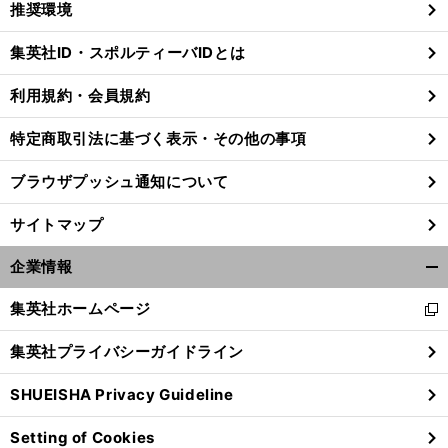
推奨環境
閉
じ
集英社ID・スポルティーバIDとは
る
利用規約・会員規約
特定商取引法に基づく表示・その他の事項
ブラウザプッシュ通知について
サイトマップ
企業情報
開
く/
集英社ホームページ
新
閉
し
じ
集英社プライバシーガイドライン
い
る
ウ
SHUEISHA Privacy Guideline
ィ
ン
Setting of Cookies
ド