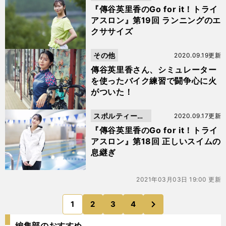
動画
『傳谷英里香のGo for it！トライ
アスロン』第19回 ランニングのエ
クササイズ
その他
2020.09.19更新
傳谷英里香さん、シミュレーター
を使ったバイク練習で闘争心に火
がついた！
スポルティーバ
2020.09.17更新
動画
『傳谷英里香のGo for it！トライ
アスロン』第18回 正しいスイムの
息継ぎ
2021年03月03日 19:00 更新
次
1
2
3
4
のページへ
編集部のおすすめ