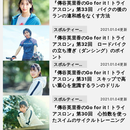
動画
『傳谷英里香のGo for it！トライ
アスロン』第33回 バイクの後の
ランの違和感をなくす方法
スポルティーバ
2021.01.04更新
動画
『傳谷英里香のGo for it！トライ
アスロン』第32回 ロードバイク
の立ち漕ぎ（ダンシング）のポイ
ント
スポルティーバ
2021.01.04更新
動画
『傳谷英里香のGo for it！トライ
アスロン』第31回 スキップで高
い重心を意識するランのドリル
スポルティーバ
2021.01.04更新
動画
『傳谷英里香のGo for it！トライ
アスロン』第30回 心拍数を使っ
たスイムのサイクルトレーニング