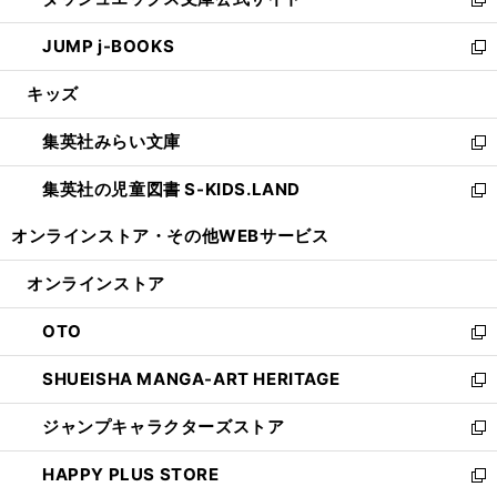
ド
ィ
い
新
ウ
ン
ウ
し
JUMP j-BOOKS
で
ド
ィ
い
新
開
ウ
ン
ウ
し
キッズ
く
で
ド
ィ
い
開
ウ
ン
ウ
集英社みらい文庫
く
で
ド
ィ
新
開
ウ
ン
し
集英社の児童図書 S-KIDS.LAND
く
で
ド
い
新
開
ウ
ウ
し
オンラインストア・
その他WEBサービス
く
で
ィ
い
開
ン
ウ
オンラインストア
く
ド
ィ
ウ
ン
OTO
で
ド
新
開
ウ
し
SHUEISHA MANGA-ART HERITAGE
く
で
い
新
開
ウ
し
ジャンプキャラクターズストア
く
ィ
い
新
ン
ウ
し
HAPPY PLUS STORE
ド
ィ
い
新