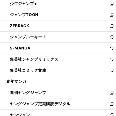
少年ジャンプ+
で
ド
ィ
い
新
開
ウ
ン
ウ
し
ジャンプTOON
く
で
ド
ィ
い
新
開
ウ
ン
ウ
し
ZEBRACK
く
で
ド
ィ
い
新
開
ウ
ン
ウ
し
ジャンプルーキー！
く
で
ド
ィ
い
新
開
ウ
ン
ウ
し
S-MANGA
く
で
ド
ィ
い
新
開
ウ
ン
ウ
し
集英社ジャンプリミックス
く
で
ド
ィ
い
新
開
ウ
ン
ウ
し
集英社コミック文庫
く
で
ド
ィ
い
新
開
ウ
ン
ウ
し
青年マンガ
く
で
ド
ィ
い
開
ウ
ン
ウ
週刊ヤングジャンプ
く
で
ド
ィ
新
開
ウ
ン
し
ヤングジャンプ定期購読デジタル
く
で
ド
い
新
開
ウ
ウ
し
ヤンジャン！
く
で
ィ
い