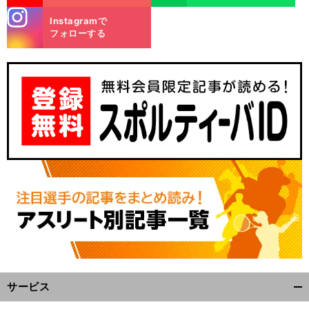
stagra
Instagramで
m
フォローする
サービス
開
く/