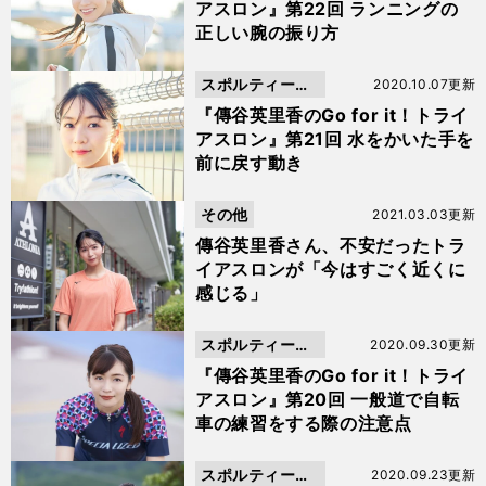
アスロン』第22回 ランニングの
正しい腕の振り方
スポルティーバ
2020.10.07更新
動画
『傳谷英里香のGo for it！トライ
アスロン』第21回 水をかいた手を
前に戻す動き
その他
2021.03.03更新
傳谷英里香さん、不安だったトラ
イアスロンが「今はすごく近くに
感じる」
スポルティーバ
2020.09.30更新
動画
『傳谷英里香のGo for it！トライ
アスロン』第20回 一般道で自転
車の練習をする際の注意点
スポルティーバ
2020.09.23更新