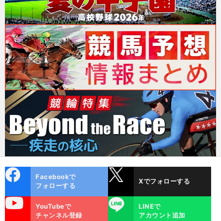
cebo
X
Facebookで
Xでフォローする
ok
フォローする
uTube
LINE
YouTubeで
LINEで
チャンネル登録
アカウント追加