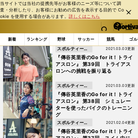
当サイトでは当社の提携先等がお客様のニーズ等について調
査・分析したり、お客様にお勧めの広告を表⽰する⽬的で Co
閉じ
okie を使⽤する場合があります。
詳しくはこちら
る
マイペ
web Sportiva (webスポルティーバ)
検索
メニュ
we
ー
「#ホノルル」の最新ニュース・ 情報
b
ジ
新着
ランキング
野球
サッカー
競馬
ゴル
ス
スポルティーバ
2021.03.03更新
ポ
ル
動画
『傳谷英里香のGo for it！トライ
テ
アスロン』 第39回 トライアス
ィ
ロンへの挑戦を振り返る
ー
バ
スポルティーバ
2021.03.03更新
動画
『傳谷英里香のGo for it！トライ
アスロン』 第38回 シミュレー
ターを使ったバイクのトレーニン
グ
スポルティーバ
2021.02.04更新
動画
『傳谷英里香のGo for it！トライ