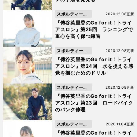
スポルティーバ
2020.12.08更新
動画
『傳谷英里香のGo for it！トライ
アスロン』第25回 ランニングで
重心を高く保つ練習
スポルティーバ
2020.12.08更新
動画
『傳谷英里香のGo for it！トライ
アスロン』第24回 水を捉える感
覚を掴むためのドリル
スポルティーバ
2020.12.08更新
動画
『傳谷英里香のGo for it！トライ
アスロン』第23回 ロードバイク
のパンク修理
スポルティーバ
2020.11.04更新
動画
『傳谷英里香のGo for it！トライ