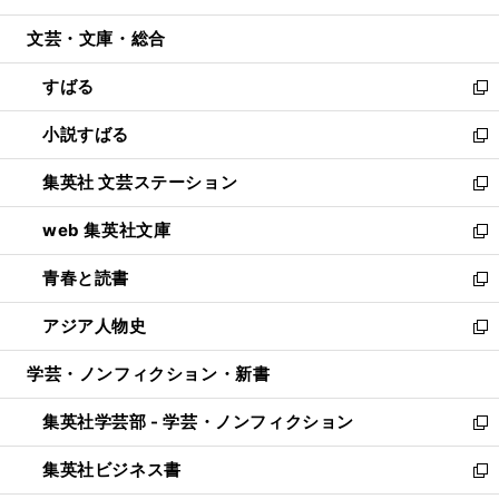
開
ウ
ン
ウ
文芸・文庫・総合
く
で
ド
ィ
開
ウ
ン
すばる
く
で
ド
新
開
ウ
し
小説すばる
く
で
い
新
開
ウ
し
集英社 文芸ステーション
く
ィ
い
新
ン
ウ
し
web 集英社文庫
ド
ィ
い
新
ウ
ン
ウ
し
青春と読書
で
ド
ィ
い
新
開
ウ
ン
ウ
し
アジア人物史
く
で
ド
ィ
い
新
開
ウ
ン
ウ
し
学芸・ノンフィクション・新書
く
で
ド
ィ
い
開
ウ
ン
ウ
集英社学芸部 - 学芸・ノンフィクション
く
で
ド
ィ
新
開
ウ
ン
し
集英社ビジネス書
く
で
ド
い
新
開
ウ
ウ
し