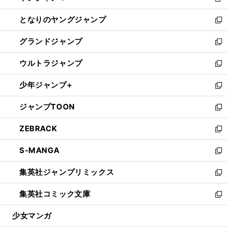
新
開
ン
ウ
し
となりのヤングジャンプ
く
ド
ィ
い
新
ウ
ン
ウ
し
グランドジャンプ
で
ド
ィ
い
新
開
ウ
ン
ウ
し
ウルトラジャンプ
く
で
ド
ィ
い
新
開
ウ
ン
ウ
し
少年ジャンプ+
く
で
ド
ィ
い
新
開
ウ
ン
ウ
し
ジャンプTOON
く
で
ド
ィ
い
新
開
ウ
ン
ウ
し
ZEBRACK
く
で
ド
ィ
い
新
開
ウ
ン
ウ
し
S-MANGA
く
で
ド
ィ
い
新
開
ウ
ン
ウ
し
集英社ジャンプリミックス
く
で
ド
ィ
い
新
開
ウ
ン
ウ
し
集英社コミック文庫
く
で
ド
ィ
い
新
開
ウ
ン
ウ
し
少女マンガ
く
で
ド
ィ
い
開