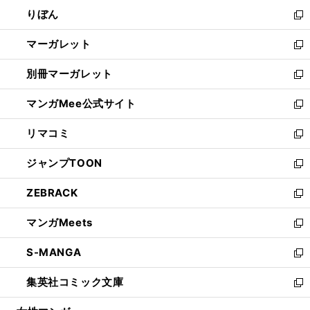
ウ
ン
ウ
りぼん
く
で
ド
ィ
新
開
ウ
ン
し
マーガレット
く
で
ド
い
新
開
ウ
ウ
し
別冊マーガレット
く
で
ィ
い
新
開
ン
ウ
し
マンガMee公式サイト
く
ド
ィ
い
新
ウ
ン
ウ
し
リマコミ
で
ド
ィ
い
新
開
ウ
ン
ウ
し
ジャンプTOON
く
で
ド
ィ
い
新
開
ウ
ン
ウ
し
ZEBRACK
く
で
ド
ィ
い
新
開
ウ
ン
ウ
し
マンガMeets
く
で
ド
ィ
い
新
開
ウ
ン
ウ
し
S-MANGA
く
で
ド
ィ
い
新
開
ウ
ン
ウ
し
集英社コミック文庫
く
で
ド
ィ
い
新
開
ウ
ン
ウ
し