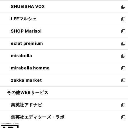
ウ
ン
ウ
し
SHUEISHA VOX
で
ド
ィ
い
新
開
ウ
ン
ウ
し
LEEマルシェ
く
で
ド
ィ
い
新
開
ウ
ン
ウ
し
SHOP Marisol
く
で
ド
ィ
い
新
開
ウ
ン
ウ
し
eclat premium
く
で
ド
ィ
い
新
開
ウ
ン
ウ
し
mirabella
く
で
ド
ィ
い
新
開
ウ
ン
ウ
し
mirabella homme
く
で
ド
ィ
い
新
開
ウ
ン
ウ
し
zakka market
く
で
ド
ィ
い
新
開
ウ
ン
ウ
し
その他WEBサービス
く
で
ド
ィ
い
開
ウ
ン
ウ
集英社アドナビ
く
で
ド
ィ
新
開
ウ
ン
し
集英社エディターズ・ラボ
く
で
ド
い
新
開
ウ
ウ
し