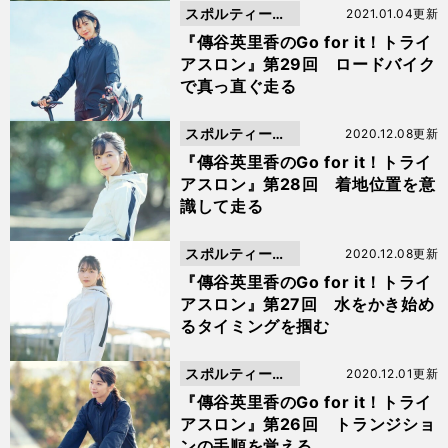
スポルティーバ
2021.01.04更新
動画
『傳谷英里香のGo for it！トライ
アスロン』第29回 ロードバイク
で真っ直ぐ走る
スポルティーバ
2020.12.08更新
動画
『傳谷英里香のGo for it！トライ
アスロン』第28回 着地位置を意
識して走る
スポルティーバ
2020.12.08更新
動画
『傳谷英里香のGo for it！トライ
アスロン』第27回 水をかき始め
るタイミングを掴む
スポルティーバ
2020.12.01更新
動画
『傳谷英里香のGo for it！トライ
アスロン』第26回 トランジショ
ンの手順を覚える