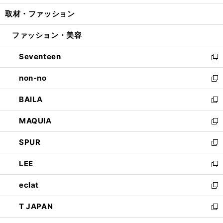
開
ウ
ン
ウ
し
取材・ファッション
く
で
ド
ィ
い
開
ウ
ン
ウ
ファッション・美容
く
で
ド
ィ
開
ウ
ン
Seventeen
く
で
ド
新
開
ウ
し
non-no
く
で
い
新
開
ウ
し
BAILA
く
ィ
い
新
ン
ウ
し
MAQUIA
ド
ィ
い
新
ウ
ン
ウ
し
SPUR
で
ド
ィ
い
新
開
ウ
ン
ウ
し
LEE
く
で
ド
ィ
い
新
開
ウ
ン
ウ
し
eclat
く
で
ド
ィ
い
新
開
ウ
ン
ウ
し
T JAPAN
く
で
ド
ィ
い
新
開
ウ
ン
ウ
し