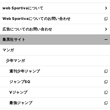
ウ
web Sportivaについて
で
開
Web Sportivaについてのお問い合わせ
く
新
し
広告についてのお問い合わせ
い
ウ
集英社サイト
ィ
開
ン
く/
マンガ
ド
閉
ウ
じ
少年マンガ
で
る
開
週刊少年ジャンプ
く
新
し
ジャンプSQ
い
新
ウ
し
Vジャンプ
ィ
い
新
ン
ウ
し
最強ジャンプ
ド
ィ
い
新
ウ
ン
ウ
し