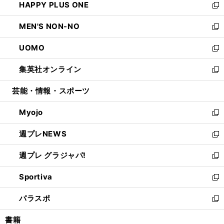
HAPPY PLUS ONE
く
で
ド
ィ
い
新
開
ウ
ン
ウ
し
MEN'S NON-NO
く
で
ド
ィ
い
新
開
ウ
ン
ウ
し
UOMO
く
で
ド
ィ
い
新
開
ウ
ン
ウ
し
集英社オンライン
く
で
ド
ィ
い
新
開
ウ
ン
ウ
し
芸能・情報・スポーツ
く
で
ド
ィ
い
開
ウ
ン
ウ
Myojo
く
で
ド
ィ
新
開
ウ
ン
し
週プレNEWS
く
で
ド
い
新
開
ウ
ウ
し
週プレ グラジャパ!
く
で
ィ
い
新
開
ン
ウ
し
Sportiva
く
ド
ィ
い
新
ウ
ン
ウ
し
パラスポ
で
ド
ィ
い
新
開
ウ
ン
ウ
し
書籍
く
で
ド
ィ
い