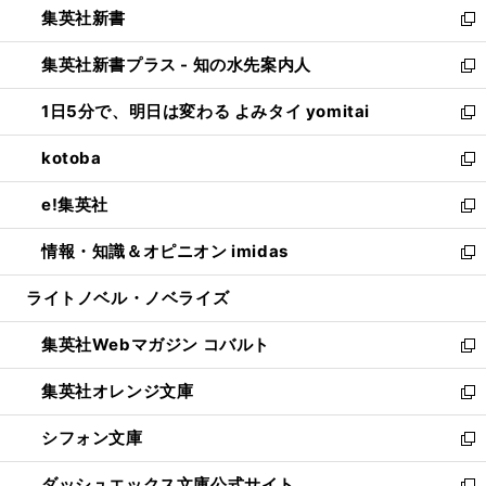
集英社新書
く
で
ィ
い
新
開
ン
ウ
し
集英社新書プラス - 知の水先案内人
く
ド
ィ
い
新
ウ
ン
ウ
し
1日5分で、明日は変わる よみタイ yomitai
で
ド
ィ
い
新
開
ウ
ン
ウ
し
kotoba
く
で
ド
ィ
い
新
開
ウ
ン
ウ
し
e!集英社
く
で
ド
ィ
い
新
開
ウ
ン
ウ
し
情報・知識＆オピニオン imidas
く
で
ド
ィ
い
新
開
ウ
ン
ウ
し
ライトノベル・ノベライズ
く
で
ド
ィ
い
開
ウ
ン
ウ
集英社Webマガジン コバルト
く
で
ド
ィ
新
開
ウ
ン
し
集英社オレンジ文庫
く
で
ド
い
新
開
ウ
ウ
し
シフォン文庫
く
で
ィ
い
新
開
ン
ウ
し
ダッシュエックス文庫公式サイト
く