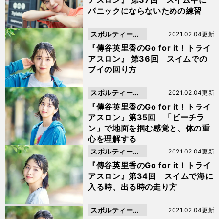
アスロン』 第37回 スイム中に
パニックにならないための練習
スポルティーバ
2021.02.04更新
動画
『傳谷英里香のGo for it！トライ
アスロン』 第36回 スイムでの
ブイの回り方
スポルティーバ
2021.02.04更新
動画
『傳谷英里香のGo for it！トライ
アスロン』第35回 「ビーチラ
ン」で地面を掴む感覚と、体の重
心を理解する
スポルティーバ
2021.02.04更新
動画
『傳谷英里香のGo for it！トライ
アスロン』第34回 スイムで海に
入る時、出る時の走り方
スポルティーバ
2021.02.04更新