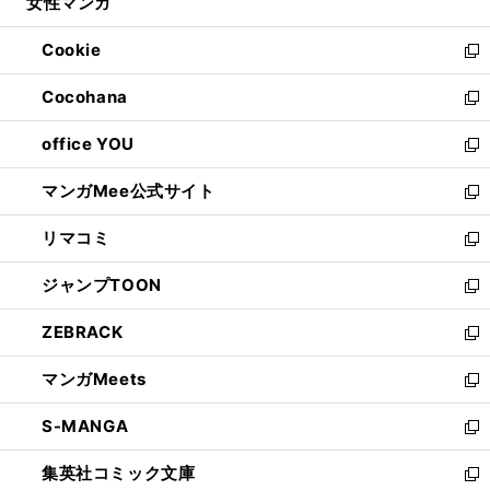
女性マンガ
く
で
ド
ィ
い
開
ウ
ン
ウ
Cookie
く
で
ド
ィ
新
開
ウ
ン
し
Cocohana
く
で
ド
い
新
開
ウ
ウ
し
office YOU
く
で
ィ
い
新
開
ン
ウ
し
マンガMee公式サイト
く
ド
ィ
い
新
ウ
ン
ウ
し
リマコミ
で
ド
ィ
い
新
開
ウ
ン
ウ
し
ジャンプTOON
く
で
ド
ィ
い
新
開
ウ
ン
ウ
し
ZEBRACK
く
で
ド
ィ
い
新
開
ウ
ン
ウ
し
マンガMeets
く
で
ド
ィ
い
新
開
ウ
ン
ウ
し
S-MANGA
く
で
ド
ィ
い
新
開
ウ
ン
ウ
し
集英社コミック文庫
く
で
ド
ィ
い
新