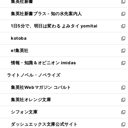
集英社新書
く
で
ィ
い
新
開
ン
ウ
し
集英社新書プラス - 知の水先案内人
く
ド
ィ
い
新
ウ
ン
ウ
し
1日5分で、明日は変わる よみタイ yomitai
で
ド
ィ
い
新
開
ウ
ン
ウ
し
kotoba
く
で
ド
ィ
い
新
開
ウ
ン
ウ
し
e!集英社
く
で
ド
ィ
い
新
開
ウ
ン
ウ
し
情報・知識＆オピニオン imidas
く
で
ド
ィ
い
新
開
ウ
ン
ウ
し
ライトノベル・ノベライズ
く
で
ド
ィ
い
開
ウ
ン
ウ
集英社Webマガジン コバルト
く
で
ド
ィ
新
開
ウ
ン
し
集英社オレンジ文庫
く
で
ド
い
新
開
ウ
ウ
し
シフォン文庫
く
で
ィ
い
新
開
ン
ウ
し
ダッシュエックス文庫公式サイト
く
ド
ィ
い
新