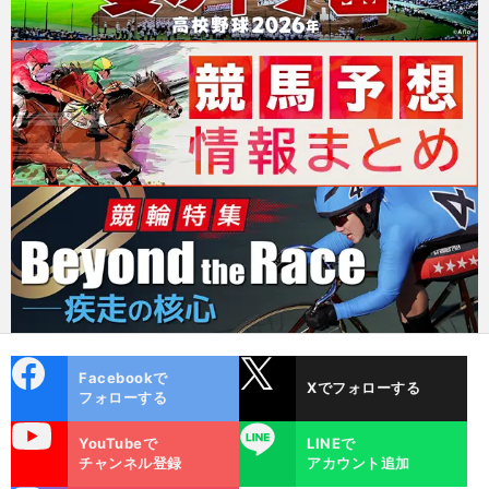
cebo
X
Facebookで
Xでフォローする
ok
フォローする
uTube
LINE
YouTubeで
LINEで
チャンネル登録
アカウント追加