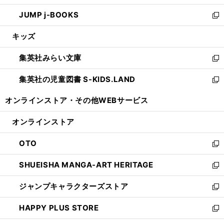
ウ
ン
ウ
し
JUMP j-BOOKS
で
ド
ィ
い
新
開
ウ
ン
ウ
し
キッズ
く
で
ド
ィ
い
開
ウ
ン
ウ
集英社みらい文庫
く
で
ド
ィ
新
開
ウ
ン
し
集英社の児童図書 S-KIDS.LAND
く
で
ド
い
新
開
ウ
ウ
し
オンラインストア・
その他WEBサービス
く
で
ィ
い
開
ン
ウ
オンラインストア
く
ド
ィ
ウ
ン
OTO
で
ド
新
開
ウ
し
SHUEISHA MANGA-ART HERITAGE
く
で
い
新
開
ウ
し
ジャンプキャラクターズストア
く
ィ
い
新
ン
ウ
し
HAPPY PLUS STORE
ド
ィ
い
新
ウ
ン
ウ
し