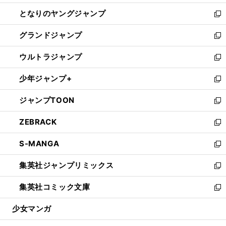
開
ン
ウ
し
となりのヤングジャンプ
く
ド
ィ
い
新
ウ
ン
ウ
し
グランドジャンプ
で
ド
ィ
い
新
開
ウ
ン
ウ
し
ウルトラジャンプ
く
で
ド
ィ
い
新
開
ウ
ン
ウ
し
少年ジャンプ+
く
で
ド
ィ
い
新
開
ウ
ン
ウ
し
ジャンプTOON
く
で
ド
ィ
い
新
開
ウ
ン
ウ
し
ZEBRACK
く
で
ド
ィ
い
新
開
ウ
ン
ウ
し
S-MANGA
く
で
ド
ィ
い
新
開
ウ
ン
ウ
し
集英社ジャンプリミックス
く
で
ド
ィ
い
新
開
ウ
ン
ウ
し
集英社コミック文庫
く
で
ド
ィ
い
新
開
ウ
ン
ウ
し
少女マンガ
く
で
ド
ィ
い
開
ウ
ン
ウ