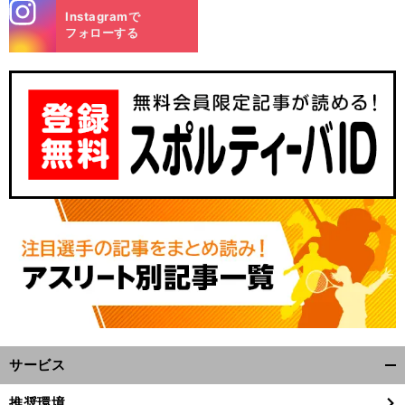
stagra
Instagramで
m
フォローする
サービス
開
く/
推奨環境