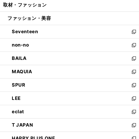
取材・ファッション
く
で
ド
ィ
い
開
ウ
ン
ウ
ファッション・美容
く
で
ド
ィ
開
ウ
ン
Seventeen
く
で
ド
新
開
ウ
し
non-no
く
で
い
新
開
ウ
し
BAILA
く
ィ
い
新
ン
ウ
し
MAQUIA
ド
ィ
い
新
ウ
ン
ウ
し
SPUR
で
ド
ィ
い
新
開
ウ
ン
ウ
し
LEE
く
で
ド
ィ
い
新
開
ウ
ン
ウ
し
eclat
く
で
ド
ィ
い
新
開
ウ
ン
ウ
し
T JAPAN
く
で
ド
ィ
い
新
開
ウ
ン
ウ
し
HAPPY PLUS ONE
く
で
ド