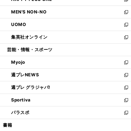
ィ
い
新
開
ウ
ン
ウ
し
MEN'S NON-NO
く
で
ド
ィ
い
新
開
ウ
ン
ウ
し
UOMO
く
で
ド
ィ
い
新
開
ウ
ン
ウ
し
集英社オンライン
く
で
ド
ィ
い
新
開
ウ
ン
ウ
し
芸能・情報・スポーツ
く
で
ド
ィ
い
開
ウ
ン
ウ
Myojo
く
で
ド
ィ
新
開
ウ
ン
し
週プレNEWS
く
で
ド
い
新
開
ウ
ウ
し
週プレ グラジャパ!
く
で
ィ
い
新
開
ン
ウ
し
Sportiva
く
ド
ィ
い
新
ウ
ン
ウ
し
パラスポ
で
ド
ィ
い
新
開
ウ
ン
ウ
し
書籍
く
で
ド
ィ
い