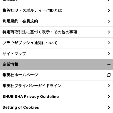
閉
じ
集英社ID・スポルティーバIDとは
る
利用規約・会員規約
特定商取引法に基づく表示・その他の事項
ブラウザプッシュ通知について
サイトマップ
企業情報
開
く/
集英社ホームページ
新
閉
し
じ
集英社プライバシーガイドライン
い
る
ウ
SHUEISHA Privacy Guideline
ィ
ン
Setting of Cookies
ド