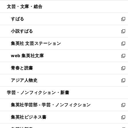
開
ウ
ン
ウ
文芸・文庫・総合
く
で
ド
ィ
開
ウ
ン
すばる
く
で
ド
新
開
ウ
し
小説すばる
く
で
い
新
開
ウ
し
集英社 文芸ステーション
く
ィ
い
新
ン
ウ
し
web 集英社文庫
ド
ィ
い
新
ウ
ン
ウ
し
青春と読書
で
ド
ィ
い
新
開
ウ
ン
ウ
し
アジア人物史
く
で
ド
ィ
い
新
開
ウ
ン
ウ
し
学芸・ノンフィクション・新書
く
で
ド
ィ
い
開
ウ
ン
ウ
集英社学芸部 - 学芸・ノンフィクション
く
で
ド
ィ
新
開
ウ
ン
し
集英社ビジネス書
く
で
ド
い
新
開
ウ
ウ
し