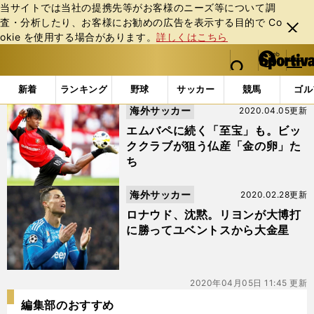
当サイトでは当社の提携先等がお客様のニーズ等について調
査・分析したり、お客様にお勧めの広告を表⽰する⽬的で Co
閉じ
okie を使⽤する場合があります。
詳しくはこちら
る
マイペ
web Sportiva (webスポルティーバ)
検索
メニュ
we
ー
「#フセム・アワール」の最新ニュース・ 情報
b
ジ
新着
ランキング
野球
サッカー
競馬
ゴル
ス
海外サッカー
2020.04.05更新
ポ
ル
エムバペに続く「至宝」も。ビッ
テ
ククラブが狙う仏産「金の卵」た
ィ
ち
ー
バ
海外サッカー
2020.02.28更新
ロナウド、沈黙。リヨンが大博打
に勝ってユベントスから大金星
2020年04月05日 11:45 更新
編集部のおすすめ