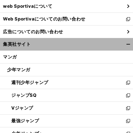
ウ
web Sportivaについて
で
開
Web Sportivaについてのお問い合わせ
く
新
し
広告についてのお問い合わせ
い
ウ
集英社サイト
ィ
開
ン
く/
マンガ
ド
閉
ウ
じ
少年マンガ
で
る
開
週刊少年ジャンプ
く
新
し
ジャンプSQ
い
新
ウ
し
Vジャンプ
ィ
い
新
ン
ウ
し
最強ジャンプ
ド
ィ
い
新
ウ
ン
ウ
し