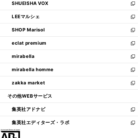
SHUEISHA VOX
で
ド
ィ
い
新
開
ウ
ン
ウ
し
LEEマルシェ
く
で
ド
ィ
い
新
開
ウ
ン
ウ
し
SHOP Marisol
く
で
ド
ィ
い
新
開
ウ
ン
ウ
し
eclat premium
く
で
ド
ィ
い
新
開
ウ
ン
ウ
し
mirabella
く
で
ド
ィ
い
新
開
ウ
ン
ウ
し
mirabella homme
く
で
ド
ィ
い
新
開
ウ
ン
ウ
し
zakka market
く
で
ド
ィ
い
新
開
ウ
ン
ウ
し
その他WEBサービス
く
で
ド
ィ
い
開
ウ
ン
ウ
集英社アドナビ
く
で
ド
ィ
新
開
ウ
ン
し
集英社エディターズ・ラボ
く
で
ド
い
新
開
ウ
ウ
し
く
で
ィ
い