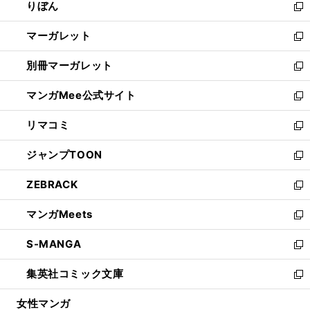
りぼん
く
で
ド
ィ
新
開
ウ
ン
し
マーガレット
く
で
ド
い
新
開
ウ
ウ
し
別冊マーガレット
く
で
ィ
い
新
開
ン
ウ
し
マンガMee公式サイト
く
ド
ィ
い
新
ウ
ン
ウ
し
リマコミ
で
ド
ィ
い
新
開
ウ
ン
ウ
し
ジャンプTOON
く
で
ド
ィ
い
新
開
ウ
ン
ウ
し
ZEBRACK
く
で
ド
ィ
い
新
開
ウ
ン
ウ
し
マンガMeets
く
で
ド
ィ
い
新
開
ウ
ン
ウ
し
S-MANGA
く
で
ド
ィ
い
新
開
ウ
ン
ウ
し
集英社コミック文庫
く
で
ド
ィ
い
新
開
ウ
ン
ウ
し
女性マンガ
く
で
ド
ィ
い