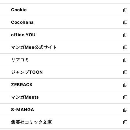
開
ウ
ン
ウ
Cookie
く
で
ド
ィ
新
開
ウ
ン
し
Cocohana
く
で
ド
い
新
開
ウ
ウ
し
office YOU
く
で
ィ
い
新
開
ン
ウ
し
マンガMee公式サイト
く
ド
ィ
い
新
ウ
ン
ウ
し
リマコミ
で
ド
ィ
い
新
開
ウ
ン
ウ
し
ジャンプTOON
く
で
ド
ィ
い
新
開
ウ
ン
ウ
し
ZEBRACK
く
で
ド
ィ
い
新
開
ウ
ン
ウ
し
マンガMeets
く
で
ド
ィ
い
新
開
ウ
ン
ウ
し
S-MANGA
く
で
ド
ィ
い
新
開
ウ
ン
ウ
し
集英社コミック文庫
く
で
ド
ィ
い
新
開
ウ
ン
ウ
し