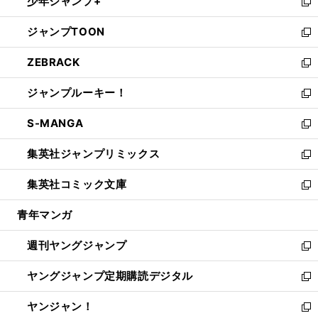
少年ジャンプ+
で
ド
ィ
い
新
開
ウ
ン
ウ
し
ジャンプTOON
く
で
ド
ィ
い
新
開
ウ
ン
ウ
し
ZEBRACK
く
で
ド
ィ
い
新
開
ウ
ン
ウ
し
ジャンプルーキー！
く
で
ド
ィ
い
新
開
ウ
ン
ウ
し
S-MANGA
く
で
ド
ィ
い
新
開
ウ
ン
ウ
し
集英社ジャンプリミックス
く
で
ド
ィ
い
新
開
ウ
ン
ウ
し
集英社コミック文庫
く
で
ド
ィ
い
新
開
ウ
ン
ウ
し
青年マンガ
く
で
ド
ィ
い
開
ウ
ン
ウ
週刊ヤングジャンプ
く
で
ド
ィ
新
開
ウ
ン
し
ヤングジャンプ定期購読デジタル
く
で
ド
い
新
開
ウ
ウ
し
ヤンジャン！
く
で
ィ
い
新