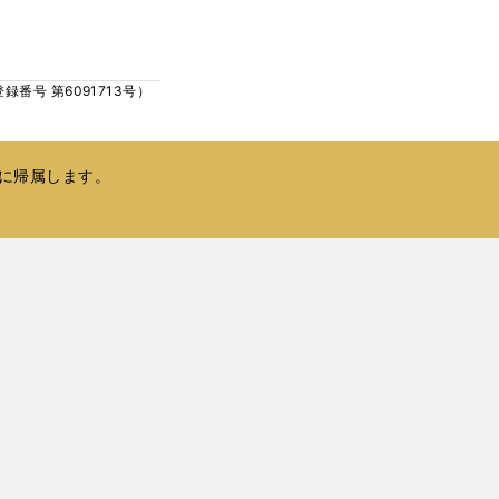
ウ
い
で
ウ
開
ィ
く
号 第6091713号）
ン
ド
ウ
で
に帰属します。
開
く