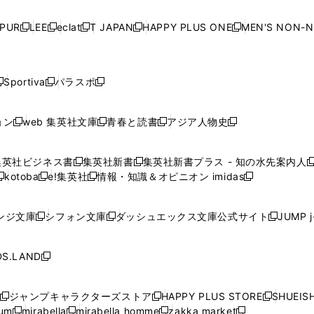
い
い
い
い
ド
ド
ド
ド
ド
開
く
開
く
開
く
開
ウ
ウ
ウ
ウ
ウ
ウ
ウ
ウ
ウ
PUR
LEE
eclat
T JAPAN
HAPPY PLUS ONE
MEN'S NON-
く
く
く
く
新
新
新
新
新
ィ
ィ
ィ
ィ
で
で
で
で
で
し
し
し
し
し
ン
ン
ン
ン
開
開
開
開
開
い
い
い
い
い
ド
ド
ド
ド
く
く
く
く
く
ウ
ウ
ウ
ウ
ウ
ウ
ウ
ウ
ウ
Sportiva
パラスポ
新
新
ィ
ィ
ィ
ィ
ィ
で
で
で
で
し
し
し
ン
ン
ン
ン
ン
開
開
開
開
い
い
い
ド
ド
ド
ド
ド
ョン
web 集英社文庫
青春と読書
アジア人物史
く
く
く
く
新
新
新
新
ウ
ウ
ウ
ウ
ウ
ウ
ウ
ウ
し
し
し
し
ィ
ィ
ィ
で
で
で
で
で
い
い
い
い
ン
ン
ン
集英社ビジネス書
集英社新書
集英社新書プラス - 知の水先案内人
開
開
開
開
開
新
新
新
ウ
ウ
ウ
ウ
ド
ド
ド
kotoba
e!集英社
情報・知識＆オピニオン imidas
く
く
く
く
く
新
し
新
し
新
ィ
ィ
ィ
ィ
ウ
ウ
ウ
し
し
い
し
い
し
ン
ン
ン
ン
で
で
で
い
い
ウ
い
ウ
い
ド
ド
ド
ド
ンジ文庫
シフォン文庫
ダッシュエックス文庫公式サイト
JUMP 
開
開
開
新
新
新
ウ
ウ
ィ
ウ
ィ
ウ
ウ
ウ
ウ
ウ
く
く
く
し
し
し
ィ
ィ
ン
ィ
ン
ィ
で
で
で
で
い
い
い
ン
ン
ド
ン
ド
ン
S.LAND
開
開
開
開
新
ウ
ウ
ウ
ド
ド
ウ
ド
ウ
ド
く
く
く
く
し
ィ
ィ
ィ
ウ
ウ
で
ウ
で
ウ
い
ン
ン
ン
ジャンプキャラクターズストア
HAPPY PLUS STORE
SHUEIS
で
で
開
で
開
で
新
新
新
ウ
ド
ド
ド
ium
mirabella
mirabella homme
zakka market
開
開
く
開
く
開
し
新
新
新
し
新
し