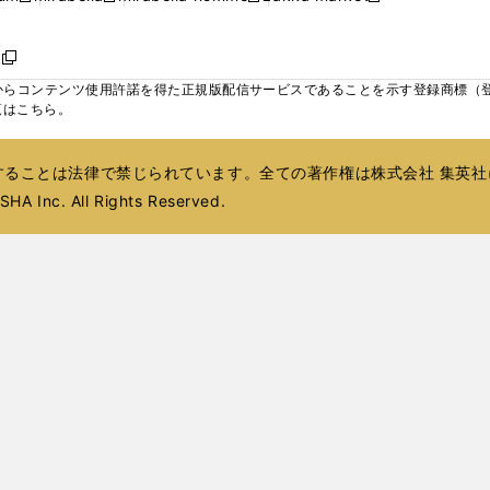
ィ
ウ
ウ
ウ
く
く
く
く
い
し
し
い
し
し
い
ン
で
で
で
ウ
い
い
ウ
い
い
ウ
ド
ボ
開
開
開
新
ィ
ウ
ウ
ィ
ウ
ウ
ィ
ウ
く
く
く
し
らコンテンツ使用許諾を得た正規版配信サービスであることを示す登録商標（登録番
ン
ィ
ィ
ン
ィ
ィ
ン
で
い
覧はこちら。
ド
ン
ン
ド
ン
ン
ド
開
ウ
ウ
ド
ド
ウ
ド
ド
ウ
く
ィ
で
ウ
ウ
で
ウ
ウ
で
ることは法律で禁じられています。全ての著作権は株式会社 集英社
ン
開
で
で
開
で
で
開
ド
HA Inc. All Rights Reserved.
く
開
開
く
開
開
く
ウ
く
く
く
く
で
開
く