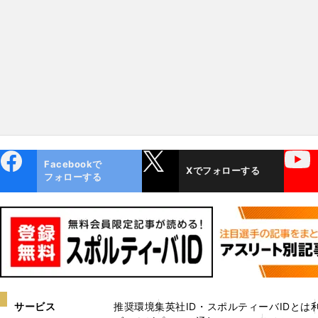
巻の演技で観客を魅了
ebo
X
YouTube
Facebookで
Xでフォローする
ok
フォローする
サービス
推奨環境
集英社ID・スポルティーバIDとは