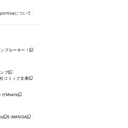
Sportivaについて
ャンプルーキー！
新
し
い
ウ
ャンプ
新
ィ
社コミック文庫
し
新
ン
い
し
ド
ウ
い
ウ
ガMeets
新
ィ
ウ
で
し
ン
ィ
開
い
ド
ン
く
ウ
ウ
ド
s
S-MANGA
新
新
ィ
で
ウ
し
し
ン
開
で