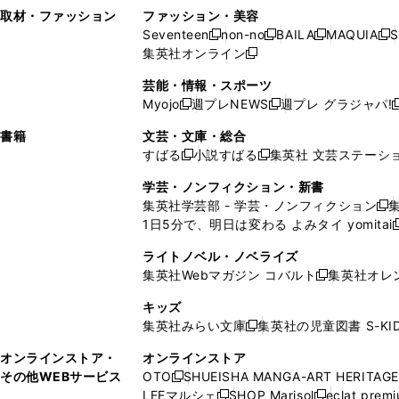
い
し
い
い
ド
ン
ド
ン
取材・ファッション
ファッション・美容
開
く
開
ウ
い
ウ
ウ
ウ
ド
ウ
ド
Seventeen
non-no
BAILA
MAQUIA
S
く
く
新
新
新
新
ィ
ウ
ィ
ィ
で
ウ
で
ウ
集英社オンライン
し
新
し
し
し
ン
ィ
ン
ン
開
で
開
で
い
し
い
い
い
ド
ン
ド
ド
芸能・情報・スポーツ
く
開
く
開
ウ
い
ウ
ウ
ウ
ウ
ド
ウ
ウ
Myojo
週プレNEWS
週プレ グラジャパ!
く
く
新
新
新
ィ
ウ
ィ
ィ
ィ
で
ウ
で
で
し
し
ン
ィ
ン
ン
ン
書籍
文芸・文庫・総合
開
で
開
開
い
い
ド
ン
ド
ド
ド
すばる
小説すばる
集英社 文芸ステーシ
く
開
く
く
新
新
ウ
ウ
ウ
ド
ウ
ウ
ウ
く
し
し
ィ
ィ
学芸・ノンフィクション・新書
で
ウ
で
で
で
い
い
ン
ン
集英社学芸部 - 学芸・ノンフィクション
開
で
開
開
開
新
ウ
ウ
ド
ド
1日5分で、明日は変わる よみタイ yomitai
く
開
く
く
く
し
新
ィ
ィ
ウ
ウ
く
い
ン
ン
ライトノベル・ノベライズ
で
で
ウ
ド
ド
集英社Webマガジン コバルト
集英社オレ
開
開
新
ィ
ウ
ウ
く
く
し
ン
キッズ
で
で
い
ド
集英社みらい文庫
集英社の児童図書 S-KID
開
開
新
ウ
ウ
く
く
し
ィ
オンラインストア・
オンラインストア
で
い
ン
その他WEBサービス
OTO
SHUEISHA MANGA-ART HERITAGE
開
新
ウ
ド
LEEマルシェ
SHOP Marisol
eclat prem
く
し
新
新