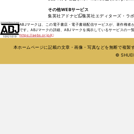
ィ
ウ
い
し
し
ン
その他WEBサービス
で
ウ
い
い
ド
集英社アドナビ
集英社エディターズ・ラ
開
新
ィ
ウ
ウ
ウ
く
し
ABJマークは、この電子書店・電子書籍配信サービスが、著作権者か
ン
ィ
ィ
で
い
です。ABJマークの詳細、ABJマークを掲示しているサービスの一
ド
ン
ン
開
https://aebs.or.jp/
ウ
新
ウ
ド
ド
く
し
ィ
で
ウ
ウ
い
本ホームページに記載の文章・画像・写真などを無断で複製す
ン
開
で
で
ウ
ド
© SHUEIS
ィ
く
開
開
ン
ウ
く
く
ド
で
ウ
開
で
開
く
く