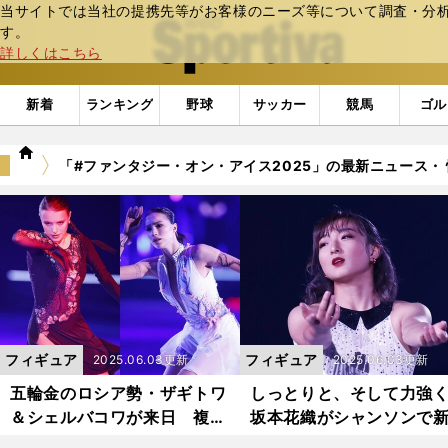
当サイトでは当社の提携先等がお客様のニーズ等について調査・分析し
web Sportiva (webスポルティーバ)
す。
詳しくはこちら
新着
ランキング
野球
サッカー
競馬
ゴル
we
「#ファンタジー・オン・アイス2025」の最新ニュース・
b
ス
ポ
ル
テ
ィ
ー
バ
フィギュア
フィギュア
2025.06.03更新
2025.06.03更新
五輪金のロシア勢・ザギトワ
しっとりと、そして力強く.
＆シェルバコワが来日 複雑
坂本花織がシャンソンで
な胸中がにじみ出るような圧
な表現世界に挑戦