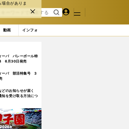
る場合がありま
マイペ
閉じ
検索
メニュ
ー
る
す
ジ
る
動画
インフォ
ィーバ バレーボール特
.4 6月30日発売
ィーバ 部活特集号 3
売
などのお知らせが届く
通知を受け取る方法につ