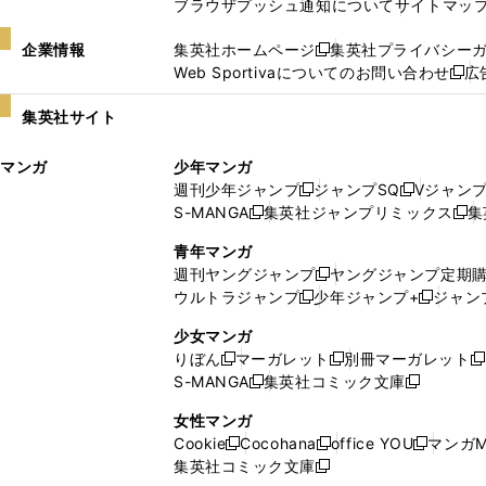
ブラウザプッシュ通知について
サイトマッ
企業情報
集英社ホームページ
集英社プライバシー
新
Web Sportivaについてのお問い合わせ
広
し
新
い
し
集英社サイト
ウ
い
ィ
ウ
マンガ
少年マンガ
ン
ィ
週刊少年ジャンプ
ジャンプSQ
Vジャン
ド
ン
新
新
S-MANGA
集英社ジャンプリミックス
集
ウ
ド
新
し
し
新
で
ウ
し
い
い
し
青年マンガ
開
で
い
ウ
ウ
い
週刊ヤングジャンプ
ヤングジャンプ定期
新
く
開
ウ
ィ
ィ
ウ
ウルトラジャンプ
少年ジャンプ+
ジャン
新
し
新
く
ィ
ン
ン
ィ
し
い
し
ン
ド
ド
ン
少女マンガ
い
ウ
い
ド
ウ
ウ
ド
りぼん
マーガレット
別冊マーガレット
新
新
新
ウ
ィ
ウ
ウ
で
で
ウ
S-MANGA
集英社コミック文庫
し
新
し
新
ィ
ン
ィ
で
開
開
で
い
し
い
し
ン
ド
ン
女性マンガ
開
く
く
開
ウ
い
ウ
い
ド
ウ
ド
Cookie
Cocohana
office YOU
マンガM
く
く
新
新
新
ィ
ウ
ィ
ウ
ウ
で
ウ
集英社コミック文庫
し
新
し
し
ン
ィ
ン
ィ
で
開
で