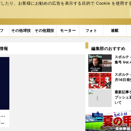
たり、お客様にお勧めの広告を表⽰する⽬的で Cookie を使⽤す
フ
その他球技
その他競技
モーター
フォト
連載
 情報
編集部のおすすめ
スポルテ
集号 Vol
スポルテ
月16日発
最新記事
プッシュ
いて
..
新た