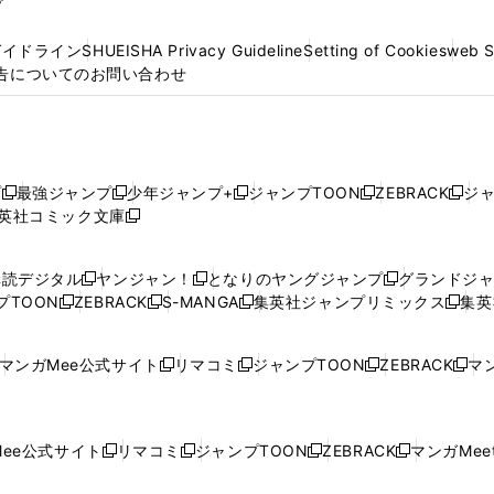
プ
ガイドライン
SHUEISHA Privacy Guideline
Setting of Cookies
web 
告についてのお問い合わせ
プ
最強ジャンプ
少年ジャンプ+
ジャンプTOON
ZEBRACK
ジ
新
新
新
新
新
英社コミック文庫
し
新
し
し
し
し
い
い
し
い
い
い
ウ
ウ
い
ウ
ウ
ウ
購読デジタル
ヤンジャン！
となりのヤングジャンプ
グランドジ
新
新
新
ィ
ィ
ウ
ィ
ィ
ィ
プTOON
ZEBRACK
S-MANGA
集英社ジャンプリミックス
集英
新
し
新
し
新
し
新
ン
ン
ィ
ン
ン
ン
し
い
し
い
し
い
し
ド
ド
ン
ド
ド
ド
い
ウ
い
ウ
い
ウ
い
ウ
ウ
ド
ウ
ウ
ウ
マンガMee公式サイト
リマコミ
ジャンプTOON
ZEBRACK
マン
新
新
新
新
ウ
ィ
ウ
ィ
ウ
ィ
ウ
で
で
ウ
で
で
で
し
し
し
し
し
ィ
ン
ィ
ン
ィ
ン
ィ
開
開
で
開
開
開
い
い
い
い
い
ン
ド
ン
ド
ン
ド
ン
く
く
開
く
く
く
ウ
ウ
ウ
ウ
ウ
ド
ウ
ド
ウ
ド
ウ
ド
ee公式サイト
リマコミ
ジャンプTOON
ZEBRACK
マンガMeet
く
新
新
新
新
ィ
ィ
ィ
ィ
ィ
ウ
で
ウ
で
ウ
で
ウ
し
し
し
し
ン
ン
ン
ン
ン
で
開
で
開
で
開
で