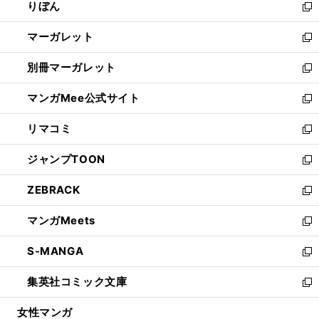
りぼん
く
で
ド
ィ
新
開
ウ
ン
し
マーガレット
く
で
ド
い
新
開
ウ
ウ
し
別冊マーガレット
く
で
ィ
い
新
開
ン
ウ
し
マンガMee公式サイト
く
ド
ィ
い
新
ウ
ン
ウ
し
リマコミ
で
ド
ィ
い
新
開
ウ
ン
ウ
し
ジャンプTOON
く
で
ド
ィ
い
新
開
ウ
ン
ウ
し
ZEBRACK
く
で
ド
ィ
い
新
開
ウ
ン
ウ
し
マンガMeets
く
で
ド
ィ
い
新
開
ウ
ン
ウ
し
S-MANGA
く
で
ド
ィ
い
新
開
ウ
ン
ウ
し
集英社コミック文庫
く
で
ド
ィ
い
新
開
ウ
ン
ウ
し
女性マンガ
く
で
ド
ィ
い