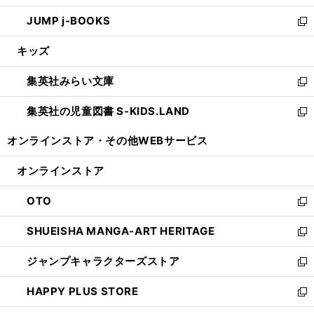
ウ
ン
ウ
し
JUMP j-BOOKS
で
ド
ィ
い
新
開
ウ
ン
ウ
し
キッズ
く
で
ド
ィ
い
開
ウ
ン
ウ
集英社みらい文庫
く
で
ド
ィ
新
開
ウ
ン
し
集英社の児童図書 S-KIDS.LAND
く
で
ド
い
新
開
ウ
ウ
し
オンラインストア・
その他WEBサービス
く
で
ィ
い
開
ン
ウ
オンラインストア
く
ド
ィ
ウ
ン
OTO
で
ド
新
開
ウ
し
SHUEISHA MANGA-ART HERITAGE
く
で
い
新
開
ウ
し
ジャンプキャラクターズストア
く
ィ
い
新
ン
ウ
し
HAPPY PLUS STORE
ド
ィ
い
新
ウ
ン
ウ
し