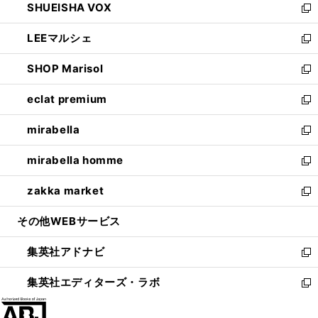
SHUEISHA VOX
で
ド
ィ
い
新
開
ウ
ン
ウ
し
LEEマルシェ
く
で
ド
ィ
い
新
開
ウ
ン
ウ
し
SHOP Marisol
く
で
ド
ィ
い
新
開
ウ
ン
ウ
し
eclat premium
く
で
ド
ィ
い
新
開
ウ
ン
ウ
し
mirabella
く
で
ド
ィ
い
新
開
ウ
ン
ウ
し
mirabella homme
く
で
ド
ィ
い
新
開
ウ
ン
ウ
し
zakka market
く
で
ド
ィ
い
新
開
ウ
ン
ウ
し
その他WEBサービス
く
で
ド
ィ
い
開
ウ
ン
ウ
集英社アドナビ
く
で
ド
ィ
新
開
ウ
ン
し
集英社エディターズ・ラボ
く
で
ド
い
新
開
ウ
ウ
し
く
で
ィ
い