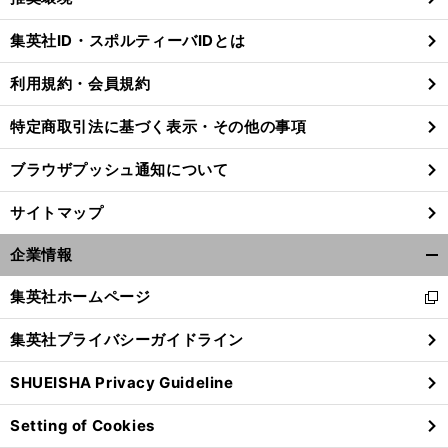
閉
じ
集英社ID・スポルティーバIDとは
る
利用規約・会員規約
特定商取引法に基づく表示・その他の事項
ブラウザプッシュ通知について
サイトマップ
企業情報
開
く/
集英社ホームページ
新
閉
し
じ
集英社プライバシーガイドライン
い
る
ウ
SHUEISHA Privacy Guideline
ィ
ン
Setting of Cookies
ド