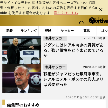
当サイトでは当社の提携先等がお客様のニーズ等について調
査・分析したり、お客様にお勧めの広告を表⽰する⽬的で Co
閉じ
okie を使⽤する場合があります。
詳しくはこちら
る
マイペ
web Sportiva (webスポルティーバ)
検索
メニュ
we
ー
「#ビセンテ・デル・ボスケ」の最新ニュース・ 情報
b
ジ
新着
ランキング
野球
サッカー
競馬
ゴル
ス
海外サッカー
2020.11.06更新
ポ
ル
ジダンにはレアル向きの資質があ
テ
る。強い個性をどうまとめている
ィ
か
ー
バ
海外サッカー
2020.09.16更新
戦術がジャマだった銀河系軍団。
レアルにデル・ボスケの凡人ぶり
は必要だった
2020年11月06日 05:57 更新
編集部のおすすめ