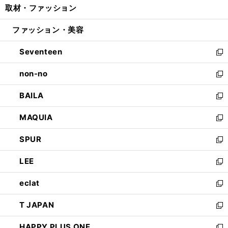
取材・ファッション
く
で
ド
ィ
い
開
ウ
ン
ウ
ファッション・美容
く
で
ド
ィ
開
ウ
ン
Seventeen
く
で
ド
新
開
ウ
し
non-no
く
で
い
新
開
ウ
し
BAILA
く
ィ
い
新
ン
ウ
し
MAQUIA
ド
ィ
い
新
ウ
ン
ウ
し
SPUR
で
ド
ィ
い
新
開
ウ
ン
ウ
し
LEE
く
で
ド
ィ
い
新
開
ウ
ン
ウ
し
eclat
く
で
ド
ィ
い
新
開
ウ
ン
ウ
し
T JAPAN
く
で
ド
ィ
い
新
開
ウ
ン
ウ
し
HAPPY PLUS ONE
く
で
ド