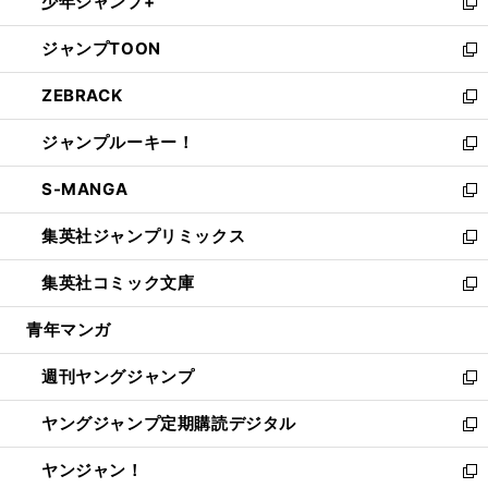
少年ジャンプ+
で
ド
ィ
い
新
開
ウ
ン
ウ
し
ジャンプTOON
く
で
ド
ィ
い
新
開
ウ
ン
ウ
し
ZEBRACK
く
で
ド
ィ
い
新
開
ウ
ン
ウ
し
ジャンプルーキー！
く
で
ド
ィ
い
新
開
ウ
ン
ウ
し
S-MANGA
く
で
ド
ィ
い
新
開
ウ
ン
ウ
し
集英社ジャンプリミックス
く
で
ド
ィ
い
新
開
ウ
ン
ウ
し
集英社コミック文庫
く
で
ド
ィ
い
新
開
ウ
ン
ウ
し
青年マンガ
く
で
ド
ィ
い
開
ウ
ン
ウ
週刊ヤングジャンプ
く
で
ド
ィ
新
開
ウ
ン
し
ヤングジャンプ定期購読デジタル
く
で
ド
い
新
開
ウ
ウ
し
ヤンジャン！
く
で
ィ
い
新