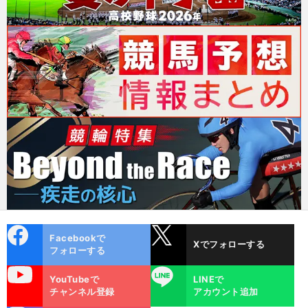
cebo
X
Facebookで
Xでフォローする
ok
フォローする
uTube
LINE
YouTubeで
LINEで
チャンネル登録
アカウント追加