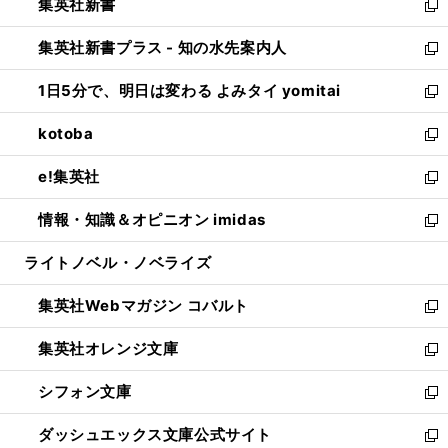
集英社新書
く
で
ィ
い
新
開
ン
ウ
し
集英社新書プラス - 知の水先案内人
く
ド
ィ
い
新
ウ
ン
ウ
し
1日5分で、明日は変わる よみタイ yomitai
で
ド
ィ
い
新
開
ウ
ン
ウ
し
kotoba
く
で
ド
ィ
い
新
開
ウ
ン
ウ
し
e!集英社
く
で
ド
ィ
い
新
開
ウ
ン
ウ
し
情報・知識＆オピニオン imidas
く
で
ド
ィ
い
新
開
ウ
ン
ウ
し
ライトノベル・ノベライズ
く
で
ド
ィ
い
開
ウ
ン
ウ
集英社Webマガジン コバルト
く
で
ド
ィ
新
開
ウ
ン
し
集英社オレンジ文庫
く
で
ド
い
新
開
ウ
ウ
し
シフォン文庫
く
で
ィ
い
新
開
ン
ウ
し
ダッシュエックス文庫公式サイト
く
ド
ィ
い
新