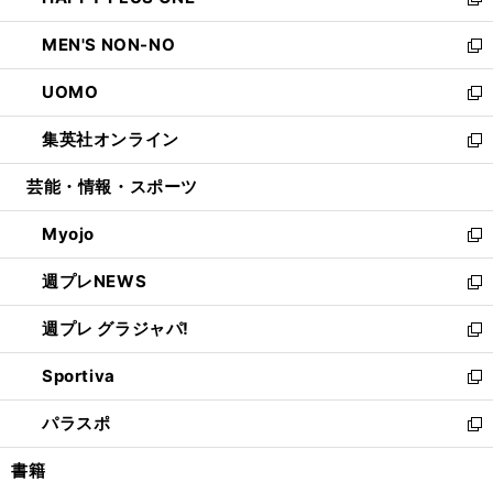
ィ
い
新
開
ウ
ン
ウ
し
MEN'S NON-NO
く
で
ド
ィ
い
新
開
ウ
ン
ウ
し
UOMO
く
で
ド
ィ
い
新
開
ウ
ン
ウ
し
集英社オンライン
く
で
ド
ィ
い
新
開
ウ
ン
ウ
し
芸能・情報・スポーツ
く
で
ド
ィ
い
開
ウ
ン
ウ
Myojo
く
で
ド
ィ
新
開
ウ
ン
し
週プレNEWS
く
で
ド
い
新
開
ウ
ウ
し
週プレ グラジャパ!
く
で
ィ
い
新
開
ン
ウ
し
Sportiva
く
ド
ィ
い
新
ウ
ン
ウ
し
パラスポ
で
ド
ィ
い
新
開
ウ
ン
ウ
し
書籍
く
で
ド
ィ
い