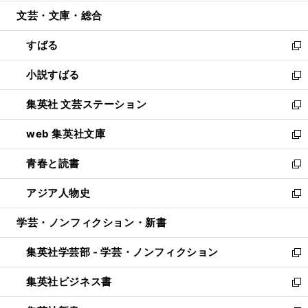
開
ウ
ン
ウ
文芸・文庫・総合
く
で
ド
ィ
開
ウ
ン
すばる
く
で
ド
新
開
ウ
し
小説すばる
く
で
い
新
開
ウ
し
集英社 文芸ステーション
く
ィ
い
新
ン
ウ
し
web 集英社文庫
ド
ィ
い
新
ウ
ン
ウ
し
青春と読書
で
ド
ィ
い
新
開
ウ
ン
ウ
し
アジア人物史
く
で
ド
ィ
い
新
開
ウ
ン
ウ
し
学芸・ノンフィクション・新書
く
で
ド
ィ
い
開
ウ
ン
ウ
集英社学芸部 - 学芸・ノンフィクション
く
で
ド
ィ
新
開
ウ
ン
し
集英社ビジネス書
く
で
ド
い
新
開
ウ
ウ
し