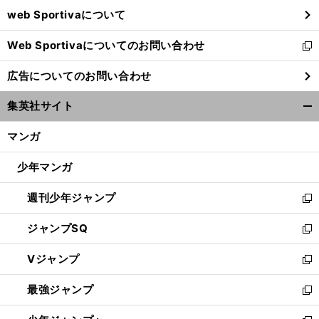
ウ
web Sportivaについて
で
開
Web Sportivaについてのお問い合わせ
く
新
し
広告についてのお問い合わせ
い
ウ
集英社サイト
ィ
開
ン
く/
マンガ
ド
閉
ウ
じ
少年マンガ
で
る
開
週刊少年ジャンプ
く
新
し
ジャンプSQ
い
新
ウ
し
Vジャンプ
ィ
い
新
ン
ウ
し
最強ジャンプ
ド
ィ
い
新
ウ
ン
ウ
し