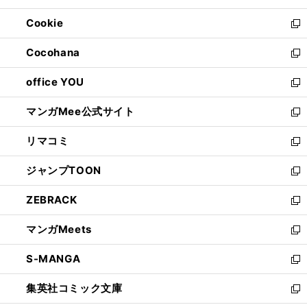
開
ウ
ン
ウ
Cookie
く
で
ド
ィ
新
開
ウ
ン
し
Cocohana
く
で
ド
い
新
開
ウ
ウ
し
office YOU
く
で
ィ
い
新
開
ン
ウ
し
マンガMee公式サイト
く
ド
ィ
い
新
ウ
ン
ウ
し
リマコミ
で
ド
ィ
い
新
開
ウ
ン
ウ
し
ジャンプTOON
く
で
ド
ィ
い
新
開
ウ
ン
ウ
し
ZEBRACK
く
で
ド
ィ
い
新
開
ウ
ン
ウ
し
マンガMeets
く
で
ド
ィ
い
新
開
ウ
ン
ウ
し
S-MANGA
く
で
ド
ィ
い
新
開
ウ
ン
ウ
し
集英社コミック文庫
く
で
ド
ィ
い
新
開
ウ
ン
ウ
し