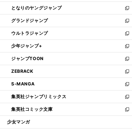
開
ン
ウ
し
となりのヤングジャンプ
く
ド
ィ
い
新
ウ
ン
ウ
し
グランドジャンプ
で
ド
ィ
い
新
開
ウ
ン
ウ
し
ウルトラジャンプ
く
で
ド
ィ
い
新
開
ウ
ン
ウ
し
少年ジャンプ+
く
で
ド
ィ
い
新
開
ウ
ン
ウ
し
ジャンプTOON
く
で
ド
ィ
い
新
開
ウ
ン
ウ
し
ZEBRACK
く
で
ド
ィ
い
新
開
ウ
ン
ウ
し
S-MANGA
く
で
ド
ィ
い
新
開
ウ
ン
ウ
し
集英社ジャンプリミックス
く
で
ド
ィ
い
新
開
ウ
ン
ウ
し
集英社コミック文庫
く
で
ド
ィ
い
新
開
ウ
ン
ウ
し
少女マンガ
く
で
ド
ィ
い
開
ウ
ン
ウ