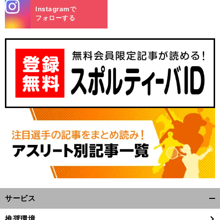
stagra
Instagramで
m
フォローする
サービス
開
く/
推奨環境