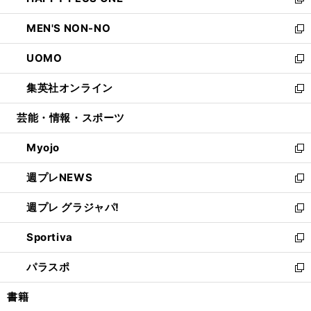
ィ
い
新
開
ウ
ン
ウ
し
MEN'S NON-NO
く
で
ド
ィ
い
新
開
ウ
ン
ウ
し
UOMO
く
で
ド
ィ
い
新
開
ウ
ン
ウ
し
集英社オンライン
く
で
ド
ィ
い
新
開
ウ
ン
ウ
し
芸能・情報・スポーツ
く
で
ド
ィ
い
開
ウ
ン
ウ
Myojo
く
で
ド
ィ
新
開
ウ
ン
し
週プレNEWS
く
で
ド
い
新
開
ウ
ウ
し
週プレ グラジャパ!
く
で
ィ
い
新
開
ン
ウ
し
Sportiva
く
ド
ィ
い
新
ウ
ン
ウ
し
パラスポ
で
ド
ィ
い
新
開
ウ
ン
ウ
し
書籍
く
で
ド
ィ
い