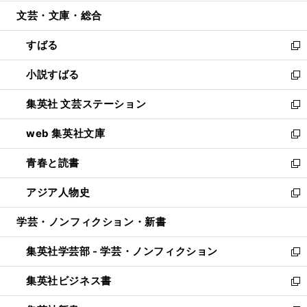
開
ウ
ン
ウ
文芸・文庫・総合
く
で
ド
ィ
開
ウ
ン
すばる
く
で
ド
新
開
ウ
し
小説すばる
く
で
い
新
開
ウ
し
集英社 文芸ステーション
く
ィ
い
新
ン
ウ
し
web 集英社文庫
ド
ィ
い
新
ウ
ン
ウ
し
青春と読書
で
ド
ィ
い
新
開
ウ
ン
ウ
し
アジア人物史
く
で
ド
ィ
い
新
開
ウ
ン
ウ
し
学芸・ノンフィクション・新書
く
で
ド
ィ
い
開
ウ
ン
ウ
集英社学芸部 - 学芸・ノンフィクション
く
で
ド
ィ
新
開
ウ
ン
し
集英社ビジネス書
く
で
ド
い
新
開
ウ
ウ
し