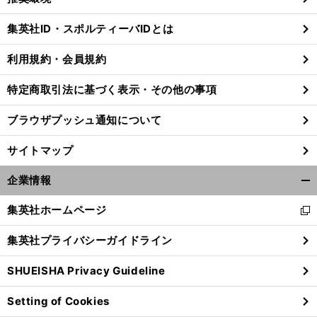
閉
じ
集英社ID・スポルティーバIDとは
る
利用規約・会員規約
特定商取引法に基づく表示・その他の事項
ブラウザプッシュ通知について
サイトマップ
企業情報
開
く/
集英社ホームページ
新
閉
し
じ
集英社プライバシーガイドライン
い
る
ウ
SHUEISHA Privacy Guideline
ィ
ン
Setting of Cookies
ド