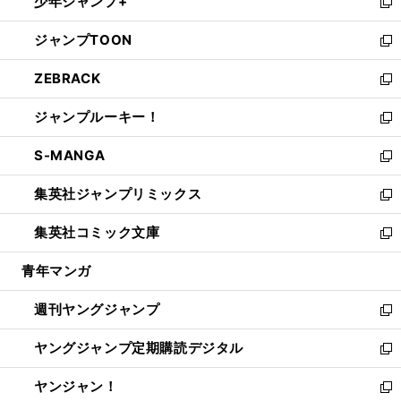
少年ジャンプ+
で
ド
ィ
い
新
開
ウ
ン
ウ
し
ジャンプTOON
く
で
ド
ィ
い
新
開
ウ
ン
ウ
し
ZEBRACK
く
で
ド
ィ
い
新
開
ウ
ン
ウ
し
ジャンプルーキー！
く
で
ド
ィ
い
新
開
ウ
ン
ウ
し
S-MANGA
く
で
ド
ィ
い
新
開
ウ
ン
ウ
し
集英社ジャンプリミックス
く
で
ド
ィ
い
新
開
ウ
ン
ウ
し
集英社コミック文庫
く
で
ド
ィ
い
新
開
ウ
ン
ウ
し
青年マンガ
く
で
ド
ィ
い
開
ウ
ン
ウ
週刊ヤングジャンプ
く
で
ド
ィ
新
開
ウ
ン
し
ヤングジャンプ定期購読デジタル
く
で
ド
い
新
開
ウ
ウ
し
ヤンジャン！
く
で
ィ
い
新