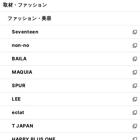
取材・ファッション
く
で
ド
ィ
い
開
ウ
ン
ウ
ファッション・美容
く
で
ド
ィ
開
ウ
ン
Seventeen
く
で
ド
新
開
ウ
し
non-no
く
で
い
新
開
ウ
し
BAILA
く
ィ
い
新
ン
ウ
し
MAQUIA
ド
ィ
い
新
ウ
ン
ウ
し
SPUR
で
ド
ィ
い
新
開
ウ
ン
ウ
し
LEE
く
で
ド
ィ
い
新
開
ウ
ン
ウ
し
eclat
く
で
ド
ィ
い
新
開
ウ
ン
ウ
し
T JAPAN
く
で
ド
ィ
い
新
開
ウ
ン
ウ
し
HAPPY PLUS ONE
く
で
ド