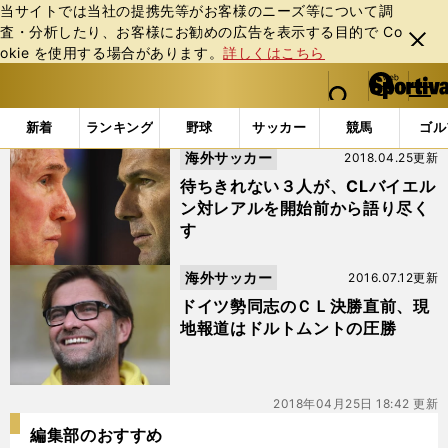
当サイトでは当社の提携先等がお客様のニーズ等について調
査・分析したり、お客様にお勧めの広告を表⽰する⽬的で Co
閉じ
okie を使⽤する場合があります。
詳しくはこちら
る
マイペ
web Sportiva (webスポルティーバ)
検索
メニュ
we
ー
「#ハインケス」の最新ニュース・ 情報
b
ジ
新着
ランキング
野球
サッカー
競馬
ゴル
ス
海外サッカー
2018.04.25更新
ポ
ル
待ちきれない３人が、CLバイエル
テ
ン対レアルを開始前から語り尽く
ィ
す
ー
バ
海外サッカー
2016.07.12更新
ドイツ勢同志のＣＬ決勝直前、現
地報道はドルトムントの圧勝
2018年04月25日 18:42 更新
編集部のおすすめ