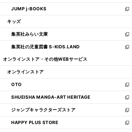
ウ
ン
ウ
し
JUMP j-BOOKS
で
ド
ィ
い
新
開
ウ
ン
ウ
し
キッズ
く
で
ド
ィ
い
開
ウ
ン
ウ
集英社みらい文庫
く
で
ド
ィ
新
開
ウ
ン
し
集英社の児童図書 S-KIDS.LAND
く
で
ド
い
新
開
ウ
ウ
し
オンラインストア・
その他WEBサービス
く
で
ィ
い
開
ン
ウ
オンラインストア
く
ド
ィ
ウ
ン
OTO
で
ド
新
開
ウ
し
SHUEISHA MANGA-ART HERITAGE
く
で
い
新
開
ウ
し
ジャンプキャラクターズストア
く
ィ
い
新
ン
ウ
し
HAPPY PLUS STORE
ド
ィ
い
新
ウ
ン
ウ
し