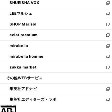
SHUEISHA VOX
で
ド
ィ
い
新
開
ウ
ン
ウ
し
LEEマルシェ
く
で
ド
ィ
い
新
開
ウ
ン
ウ
し
SHOP Marisol
く
で
ド
ィ
い
新
開
ウ
ン
ウ
し
eclat premium
く
で
ド
ィ
い
新
開
ウ
ン
ウ
し
mirabella
く
で
ド
ィ
い
新
開
ウ
ン
ウ
し
mirabella homme
く
で
ド
ィ
い
新
開
ウ
ン
ウ
し
zakka market
く
で
ド
ィ
い
新
開
ウ
ン
ウ
し
その他WEBサービス
く
で
ド
ィ
い
開
ウ
ン
ウ
集英社アドナビ
く
で
ド
ィ
新
開
ウ
ン
し
集英社エディターズ・ラボ
く
で
ド
い
新
開
ウ
ウ
し
く
で
ィ
い