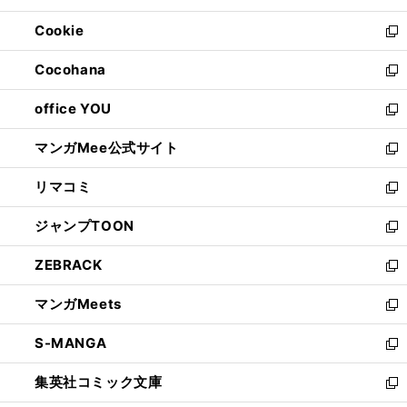
開
ウ
ン
ウ
Cookie
く
で
ド
ィ
新
開
ウ
ン
し
Cocohana
く
で
ド
い
新
開
ウ
ウ
し
office YOU
く
で
ィ
い
新
開
ン
ウ
し
マンガMee公式サイト
く
ド
ィ
い
新
ウ
ン
ウ
し
リマコミ
で
ド
ィ
い
新
開
ウ
ン
ウ
し
ジャンプTOON
く
で
ド
ィ
い
新
開
ウ
ン
ウ
し
ZEBRACK
く
で
ド
ィ
い
新
開
ウ
ン
ウ
し
マンガMeets
く
で
ド
ィ
い
新
開
ウ
ン
ウ
し
S-MANGA
く
で
ド
ィ
い
新
開
ウ
ン
ウ
し
集英社コミック文庫
く
で
ド
ィ
い
新
開
ウ
ン
ウ
し