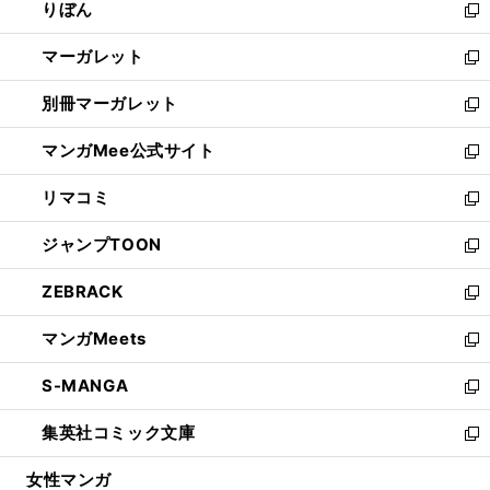
りぼん
く
で
ド
ィ
新
開
ウ
ン
し
マーガレット
く
で
ド
い
新
開
ウ
ウ
し
別冊マーガレット
く
で
ィ
い
新
開
ン
ウ
し
マンガMee公式サイト
く
ド
ィ
い
新
ウ
ン
ウ
し
リマコミ
で
ド
ィ
い
新
開
ウ
ン
ウ
し
ジャンプTOON
く
で
ド
ィ
い
新
開
ウ
ン
ウ
し
ZEBRACK
く
で
ド
ィ
い
新
開
ウ
ン
ウ
し
マンガMeets
く
で
ド
ィ
い
新
開
ウ
ン
ウ
し
S-MANGA
く
で
ド
ィ
い
新
開
ウ
ン
ウ
し
集英社コミック文庫
く
で
ド
ィ
い
新
開
ウ
ン
ウ
し
女性マンガ
く
で
ド
ィ
い