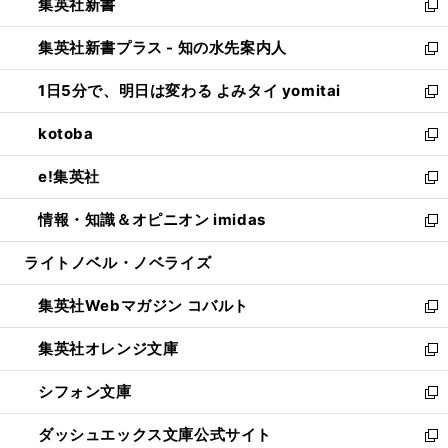
集英社新書
く
で
ィ
い
新
開
ン
ウ
し
集英社新書プラス - 知の水先案内人
く
ド
ィ
い
新
ウ
ン
ウ
し
1日5分で、明日は変わる よみタイ yomitai
で
ド
ィ
い
新
開
ウ
ン
ウ
し
kotoba
く
で
ド
ィ
い
新
開
ウ
ン
ウ
し
e!集英社
く
で
ド
ィ
い
新
開
ウ
ン
ウ
し
情報・知識＆オピニオン imidas
く
で
ド
ィ
い
新
開
ウ
ン
ウ
し
ライトノベル・ノベライズ
く
で
ド
ィ
い
開
ウ
ン
ウ
集英社Webマガジン コバルト
く
で
ド
ィ
新
開
ウ
ン
し
集英社オレンジ文庫
く
で
ド
い
新
開
ウ
ウ
し
シフォン文庫
く
で
ィ
い
新
開
ン
ウ
し
ダッシュエックス文庫公式サイト
く
ド
ィ
い
新