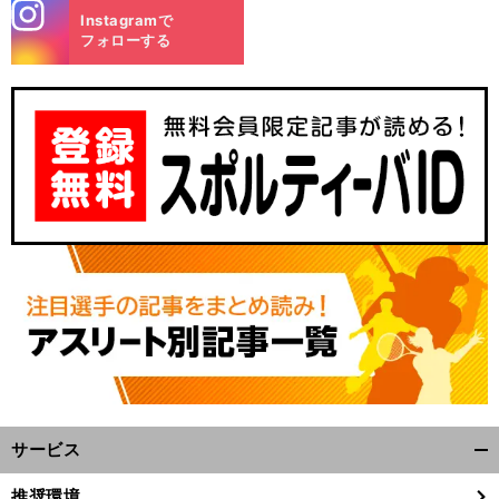
stagra
Instagramで
m
フォローする
サービス
開
く/
推奨環境