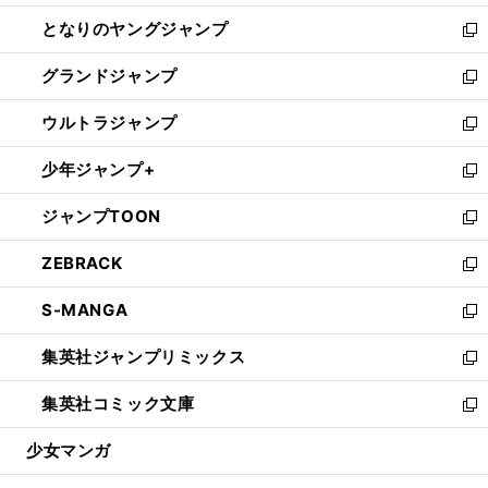
開
ン
ウ
し
となりのヤングジャンプ
く
ド
ィ
い
新
ウ
ン
ウ
し
グランドジャンプ
で
ド
ィ
い
新
開
ウ
ン
ウ
し
ウルトラジャンプ
く
で
ド
ィ
い
新
開
ウ
ン
ウ
し
少年ジャンプ+
く
で
ド
ィ
い
新
開
ウ
ン
ウ
し
ジャンプTOON
く
で
ド
ィ
い
新
開
ウ
ン
ウ
し
ZEBRACK
く
で
ド
ィ
い
新
開
ウ
ン
ウ
し
S-MANGA
く
で
ド
ィ
い
新
開
ウ
ン
ウ
し
集英社ジャンプリミックス
く
で
ド
ィ
い
新
開
ウ
ン
ウ
し
集英社コミック文庫
く
で
ド
ィ
い
新
開
ウ
ン
ウ
し
少女マンガ
く
で
ド
ィ
い
開
ウ
ン
ウ