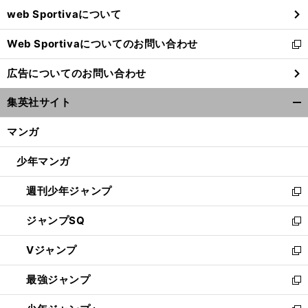
ウ
web Sportivaについて
で
開
Web Sportivaについてのお問い合わせ
く
新
し
広告についてのお問い合わせ
い
ウ
集英社サイト
ィ
開
ン
く/
マンガ
ド
閉
ウ
じ
少年マンガ
で
る
開
週刊少年ジャンプ
く
新
し
ジャンプSQ
い
新
ウ
し
Vジャンプ
ィ
い
新
ン
ウ
し
最強ジャンプ
ド
ィ
い
新
ウ
ン
ウ
し