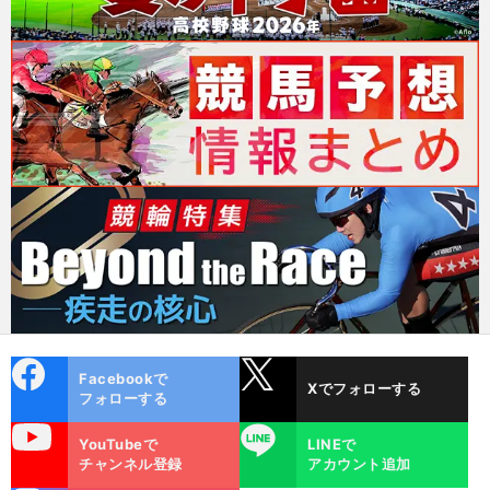
cebo
X
Facebookで
Xでフォローする
ok
フォローする
uTube
LINE
YouTubeで
LINEで
チャンネル登録
アカウント追加