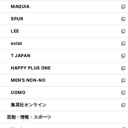
ン
ウ
し
MAQUIA
ド
ィ
い
新
ウ
ン
ウ
し
SPUR
で
ド
ィ
い
新
開
ウ
ン
ウ
し
LEE
く
で
ド
ィ
い
新
開
ウ
ン
ウ
し
eclat
く
で
ド
ィ
い
新
開
ウ
ン
ウ
し
T JAPAN
く
で
ド
ィ
い
新
開
ウ
ン
ウ
し
HAPPY PLUS ONE
く
で
ド
ィ
い
新
開
ウ
ン
ウ
し
MEN'S NON-NO
く
で
ド
ィ
い
新
開
ウ
ン
ウ
し
UOMO
く
で
ド
ィ
い
新
開
ウ
ン
ウ
し
集英社オンライン
く
で
ド
ィ
い
新
開
ウ
ン
ウ
し
芸能・情報・スポーツ
く
で
ド
ィ
い
開
ウ
ン
ウ