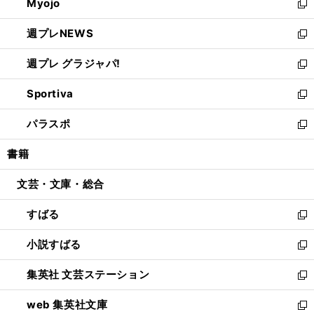
Myojo
く
で
ド
ィ
新
開
ウ
ン
し
週プレNEWS
く
で
ド
い
新
開
ウ
ウ
し
週プレ グラジャパ!
く
で
ィ
い
新
開
ン
ウ
し
Sportiva
く
ド
ィ
い
新
ウ
ン
ウ
し
パラスポ
で
ド
ィ
い
新
開
ウ
ン
ウ
し
書籍
く
で
ド
ィ
い
開
ウ
ン
ウ
文芸・文庫・総合
く
で
ド
ィ
開
ウ
ン
すばる
く
で
ド
新
開
ウ
し
小説すばる
く
で
い
新
開
ウ
し
集英社 文芸ステーション
く
ィ
い
新
ン
ウ
し
web 集英社文庫
ド
ィ
い
新