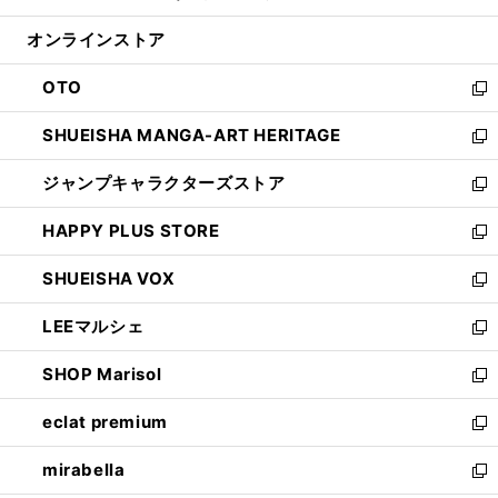
開
ン
ウ
オンラインストア
く
ド
ィ
ウ
ン
OTO
で
ド
新
開
ウ
し
SHUEISHA MANGA-ART HERITAGE
く
で
い
新
開
ウ
し
ジャンプキャラクターズストア
く
ィ
い
新
ン
ウ
し
HAPPY PLUS STORE
ド
ィ
い
新
ウ
ン
ウ
し
SHUEISHA VOX
で
ド
ィ
い
新
開
ウ
ン
ウ
し
LEEマルシェ
く
で
ド
ィ
い
新
開
ウ
ン
ウ
し
SHOP Marisol
く
で
ド
ィ
い
新
開
ウ
ン
ウ
し
eclat premium
く
で
ド
ィ
い
新
開
ウ
ン
ウ
し
mirabella
く
で
ド
ィ
い
新
開
ウ
ン
ウ