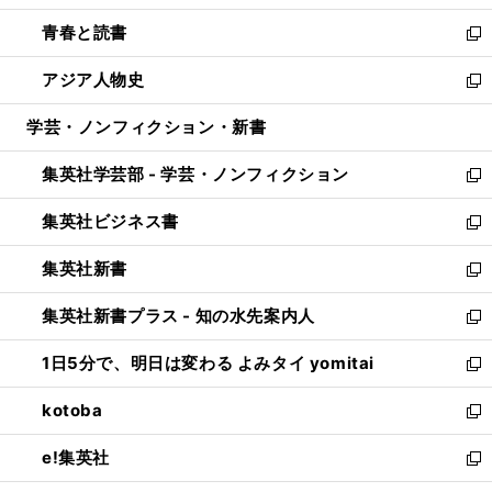
ウ
ン
ウ
し
青春と読書
で
ド
ィ
い
新
開
ウ
ン
ウ
し
アジア人物史
く
で
ド
ィ
い
新
開
ウ
ン
ウ
し
学芸・ノンフィクション・新書
く
で
ド
ィ
い
開
ウ
ン
ウ
集英社学芸部 - 学芸・ノンフィクション
く
で
ド
ィ
新
開
ウ
ン
し
集英社ビジネス書
く
で
ド
い
新
開
ウ
ウ
し
集英社新書
く
で
ィ
い
新
開
ン
ウ
し
集英社新書プラス - 知の水先案内人
く
ド
ィ
い
新
ウ
ン
ウ
し
1日5分で、明日は変わる よみタイ yomitai
で
ド
ィ
い
新
開
ウ
ン
ウ
し
kotoba
く
で
ド
ィ
い
新
開
ウ
ン
ウ
し
e!集英社
く
で
ド
ィ
い
新
開
ウ
ン
ウ
し