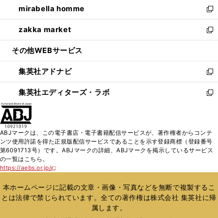
し
mirabella homme
く
で
ド
ィ
い
新
開
ウ
ン
ウ
し
zakka market
く
で
ド
ィ
い
新
開
ウ
ン
ウ
し
その他WEBサービス
く
で
ド
ィ
い
開
ウ
ン
ウ
集英社アドナビ
く
で
ド
ィ
新
開
ウ
ン
し
集英社エディターズ・ラボ
く
で
ド
い
新
開
ウ
ウ
し
く
で
ィ
い
開
ン
ウ
ABJマークは、この電子書店・電子書籍配信サービスが、著作権者からコンテ
く
ド
ィ
ンツ使用許諾を得た正規版配信サービスであることを示す登録商標（登録番号
ウ
ン
第6091713号）です。ABJマークの詳細、ABJマークを掲示しているサービス
で
ド
の一覧はこちら。
開
ウ
https://aebs.or.jp/
新
く
で
し
い
開
本ホームページに記載の文章・画像・写真などを無断で複製するこ
ウ
く
とは法律で禁じられています。全ての著作権は株式会社 集英社に帰
ィ
属します。
ン
ド