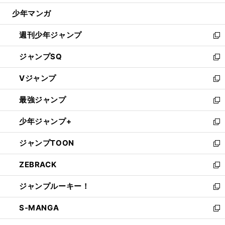
ウ
じ
少年マンガ
で
る
開
週刊少年ジャンプ
く
新
し
ジャンプSQ
い
新
ウ
し
Vジャンプ
ィ
い
新
ン
ウ
し
最強ジャンプ
ド
ィ
い
新
ウ
ン
ウ
し
少年ジャンプ+
で
ド
ィ
い
新
開
ウ
ン
ウ
し
ジャンプTOON
く
で
ド
ィ
い
新
開
ウ
ン
ウ
し
ZEBRACK
く
で
ド
ィ
い
新
開
ウ
ン
ウ
し
ジャンプルーキー！
く
で
ド
ィ
い
新
開
ウ
ン
ウ
し
S-MANGA
く
で
ド
ィ
い
新
開
ウ
ン
ウ
し