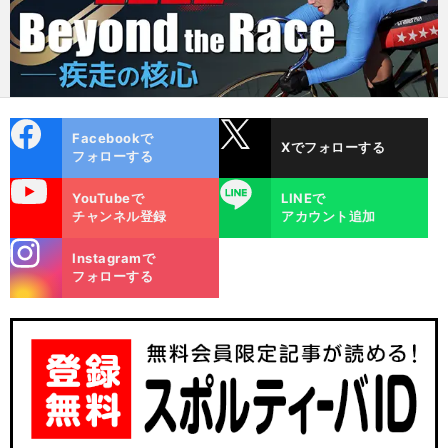
cebo
X
Facebookで
Xでフォローする
ok
フォローする
uTube
LINE
YouTubeで
LINEで
チャンネル登録
アカウント追加
stagra
Instagramで
m
フォローする