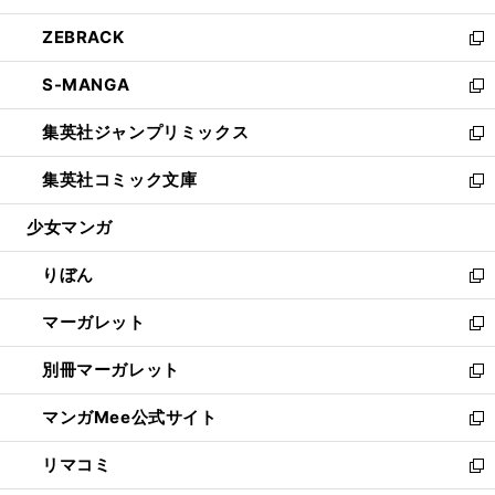
開
ウ
ン
ウ
し
ZEBRACK
く
で
ド
ィ
い
新
開
ウ
ン
ウ
し
S-MANGA
く
で
ド
ィ
い
新
開
ウ
ン
ウ
し
集英社ジャンプリミックス
く
で
ド
ィ
い
新
開
ウ
ン
ウ
し
集英社コミック文庫
く
で
ド
ィ
い
新
開
ウ
ン
ウ
し
少女マンガ
く
で
ド
ィ
い
開
ウ
ン
ウ
りぼん
く
で
ド
ィ
新
開
ウ
ン
し
マーガレット
く
で
ド
い
新
開
ウ
ウ
し
別冊マーガレット
く
で
ィ
い
新
開
ン
ウ
し
マンガMee公式サイト
く
ド
ィ
い
新
ウ
ン
ウ
し
リマコミ
で
ド
ィ
い
新
開
ウ
ン
ウ
し