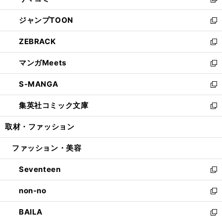
ィ
い
新
開
ウ
ン
ウ
し
ジャンプTOON
く
で
ド
ィ
い
新
開
ウ
ン
ウ
し
ZEBRACK
く
で
ド
ィ
い
新
開
ウ
ン
ウ
し
マンガMeets
く
で
ド
ィ
い
新
開
ウ
ン
ウ
し
S-MANGA
く
で
ド
ィ
い
新
開
ウ
ン
ウ
し
集英社コミック文庫
く
で
ド
ィ
い
新
開
ウ
ン
ウ
し
取材・ファッション
く
で
ド
ィ
い
開
ウ
ン
ウ
ファッション・美容
く
で
ド
ィ
開
ウ
ン
Seventeen
く
で
ド
新
開
ウ
し
non-no
く
で
い
新
開
ウ
し
BAILA
く
ィ
い
新