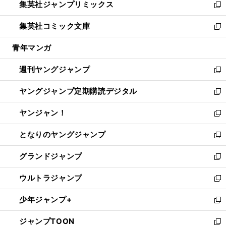
集英社ジャンプリミックス
く
で
ド
ィ
い
新
開
ウ
ン
ウ
し
集英社コミック文庫
く
で
ド
ィ
い
新
開
ウ
ン
ウ
し
青年マンガ
く
で
ド
ィ
い
開
ウ
ン
ウ
週刊ヤングジャンプ
く
で
ド
ィ
新
開
ウ
ン
し
ヤングジャンプ定期購読デジタル
く
で
ド
い
新
開
ウ
ウ
し
ヤンジャン！
く
で
ィ
い
新
開
ン
ウ
し
となりのヤングジャンプ
く
ド
ィ
い
新
ウ
ン
ウ
し
グランドジャンプ
で
ド
ィ
い
新
開
ウ
ン
ウ
し
ウルトラジャンプ
く
で
ド
ィ
い
新
開
ウ
ン
ウ
し
少年ジャンプ+
く
で
ド
ィ
い
新
開
ウ
ン
ウ
し
ジャンプTOON
く
で
ド
ィ
い
新