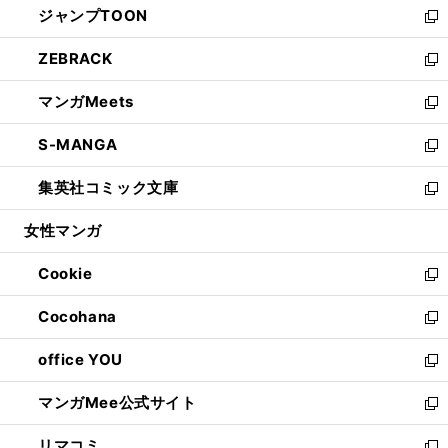
ジャンプTOON
く
で
ド
ィ
い
新
開
ウ
ン
ウ
し
ZEBRACK
く
で
ド
ィ
い
新
開
ウ
ン
ウ
し
マンガMeets
く
で
ド
ィ
い
新
開
ウ
ン
ウ
し
S-MANGA
く
で
ド
ィ
い
新
開
ウ
ン
ウ
し
集英社コミック文庫
く
で
ド
ィ
い
新
開
ウ
ン
ウ
し
女性マンガ
く
で
ド
ィ
い
開
ウ
ン
ウ
Cookie
く
で
ド
ィ
新
開
ウ
ン
し
Cocohana
く
で
ド
い
新
開
ウ
ウ
し
office YOU
く
で
ィ
い
新
開
ン
ウ
し
マンガMee公式サイト
く
ド
ィ
い
新
ウ
ン
ウ
し
リマコミ
で
ド