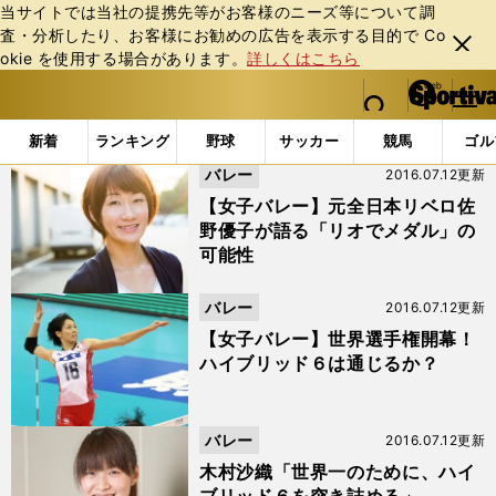
当サイトでは当社の提携先等がお客様のニーズ等について調
査・分析したり、お客様にお勧めの広告を表⽰する⽬的で Co
閉じ
okie を使⽤する場合があります。
詳しくはこちら
る
マイペ
web Sportiva (webスポルティーバ)
検索
メニュ
we
ー
「#ハイブリッド6」の最新ニュース・ 情報
b
ジ
新着
ランキング
野球
サッカー
競馬
ゴル
ス
バレー
2016.07.12更新
ポ
ル
【女子バレー】元全日本リベロ佐
テ
野優子が語る「リオでメダル」の
ィ
可能性
ー
バ
バレー
2016.07.12更新
【女子バレー】世界選手権開幕！
ハイブリッド６は通じるか？
バレー
2016.07.12更新
木村沙織「世界一のために、ハイ