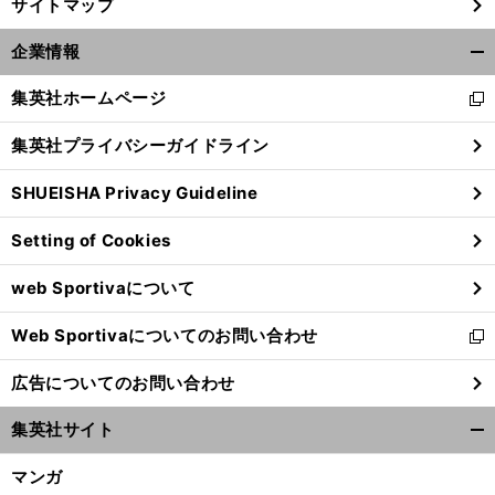
サイトマップ
企業情報
開
く/
集英社ホームページ
新
閉
し
じ
集英社プライバシーガイドライン
い
る
ウ
SHUEISHA Privacy Guideline
ィ
ン
Setting of Cookies
ド
ウ
web Sportivaについて
で
開
Web Sportivaについてのお問い合わせ
く
新
し
広告についてのお問い合わせ
い
ウ
集英社サイト
ィ
開
ン
く/
マンガ
ド
閉