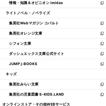
情報・知識＆オピニオン imidas
く
で
ド
ィ
い
新
開
ウ
ン
ウ
し
ライトノベル・ノベライズ
く
で
ド
ィ
い
開
ウ
ン
ウ
集英社Webマガジン コバルト
く
で
ド
ィ
新
開
ウ
ン
し
集英社オレンジ文庫
く
で
ド
い
新
開
ウ
ウ
し
シフォン文庫
く
で
ィ
い
新
開
ン
ウ
し
ダッシュエックス文庫公式サイト
く
ド
ィ
い
新
ウ
ン
ウ
し
JUMP j-BOOKS
で
ド
ィ
い
新
開
ウ
ン
ウ
し
キッズ
く
で
ド
ィ
い
開
ウ
ン
ウ
集英社みらい文庫
く
で
ド
ィ
新
開
ウ
ン
し
集英社の児童図書 S-KIDS.LAND
く
で
ド
い
新
開
ウ
ウ
し
オンラインストア・
その他WEBサービス
く
で
ィ
い