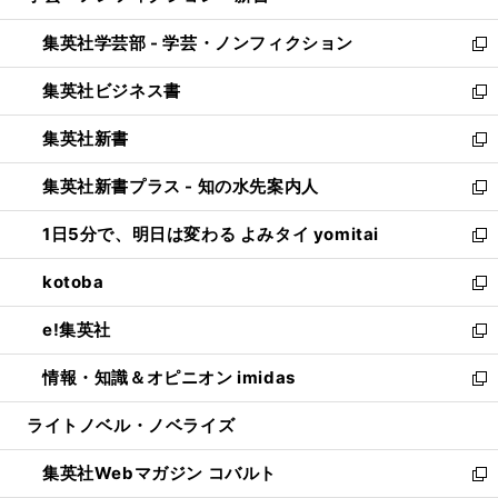
開
ウ
ン
ウ
集英社学芸部 - 学芸・ノンフィクション
く
で
ド
ィ
新
開
ウ
ン
し
集英社ビジネス書
く
で
ド
い
新
開
ウ
ウ
し
集英社新書
く
で
ィ
い
新
開
ン
ウ
し
集英社新書プラス - 知の水先案内人
く
ド
ィ
い
新
ウ
ン
ウ
し
1日5分で、明日は変わる よみタイ yomitai
で
ド
ィ
い
新
開
ウ
ン
ウ
し
kotoba
く
で
ド
ィ
い
新
開
ウ
ン
ウ
し
e!集英社
く
で
ド
ィ
い
新
開
ウ
ン
ウ
し
情報・知識＆オピニオン imidas
く
で
ド
ィ
い
新
開
ウ
ン
ウ
し
ライトノベル・ノベライズ
く
で
ド
ィ
い
開
ウ
ン
ウ
集英社Webマガジン コバルト
く
で
ド
ィ
新
開