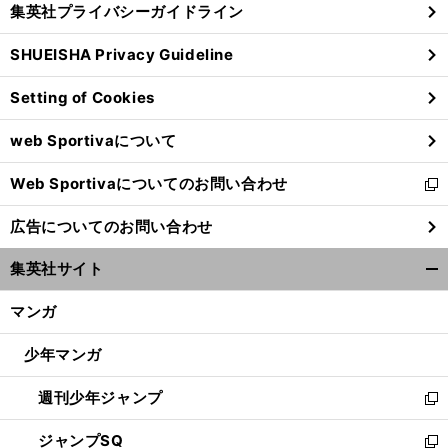
集英社プライバシーガイドライン
い
る
ウ
SHUEISHA Privacy Guideline
ィ
ン
Setting of Cookies
ド
ウ
web Sportivaについて
で
開
Web Sportivaについてのお問い合わせ
く
新
し
広告についてのお問い合わせ
い
ウ
集英社サイト
ィ
開
ン
く/
マンガ
ド
閉
ウ
じ
少年マンガ
で
る
開
週刊少年ジャンプ
く
新
し
ジャンプSQ
い
新