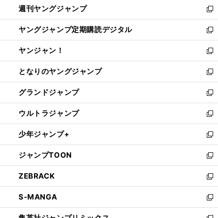
週刊ヤングジャンプ
く
で
ド
ィ
新
開
ウ
ン
し
ヤングジャンプ定期購読デジタル
く
で
ド
い
新
開
ウ
ウ
し
ヤンジャン！
く
で
ィ
い
新
開
ン
ウ
し
となりのヤングジャンプ
く
ド
ィ
い
新
ウ
ン
ウ
し
グランドジャンプ
で
ド
ィ
い
新
開
ウ
ン
ウ
し
ウルトラジャンプ
く
で
ド
ィ
い
新
開
ウ
ン
ウ
し
少年ジャンプ+
く
で
ド
ィ
い
新
開
ウ
ン
ウ
し
ジャンプTOON
く
で
ド
ィ
い
新
開
ウ
ン
ウ
し
ZEBRACK
く
で
ド
ィ
い
新
開
ウ
ン
ウ
し
S-MANGA
く
で
ド
ィ
い
新
開
ウ
ン
ウ
し
集英社ジャンプリミックス
く