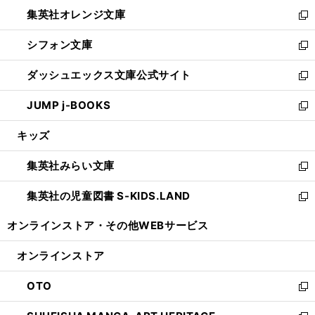
ウ
ン
し
集英社オレンジ文庫
く
で
ド
い
新
開
ウ
ウ
し
シフォン文庫
く
で
ィ
い
新
開
ン
ウ
し
ダッシュエックス文庫公式サイト
く
ド
ィ
い
新
ウ
ン
ウ
し
JUMP j-BOOKS
で
ド
ィ
い
新
開
ウ
ン
ウ
し
キッズ
く
で
ド
ィ
い
開
ウ
ン
ウ
集英社みらい文庫
く
で
ド
ィ
新
開
ウ
ン
し
集英社の児童図書 S-KIDS.LAND
く
で
ド
い
新
開
ウ
ウ
し
オンラインストア・
その他WEBサービス
く
で
ィ
い
開
ン
ウ
オンラインストア
く
ド
ィ
ウ
ン
OTO
で
ド
新
開
ウ
し