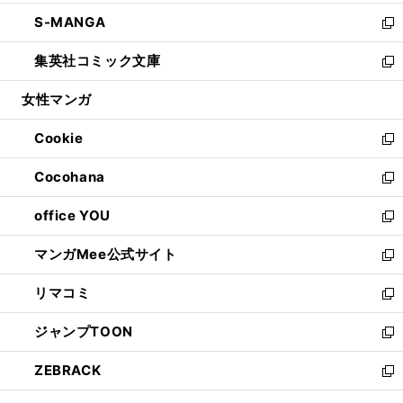
開
ウ
ン
ウ
し
S-MANGA
く
で
ド
ィ
い
新
開
ウ
ン
ウ
し
集英社コミック文庫
く
で
ド
ィ
い
新
開
ウ
ン
ウ
し
女性マンガ
く
で
ド
ィ
い
開
ウ
ン
ウ
Cookie
く
で
ド
ィ
新
開
ウ
ン
し
Cocohana
く
で
ド
い
新
開
ウ
ウ
し
office YOU
く
で
ィ
い
新
開
ン
ウ
し
マンガMee公式サイト
く
ド
ィ
い
新
ウ
ン
ウ
し
リマコミ
で
ド
ィ
い
新
開
ウ
ン
ウ
し
ジャンプTOON
く
で
ド
ィ
い
新
開
ウ
ン
ウ
し
ZEBRACK
く
で
ド
ィ
い
新
開
ウ
ン
ウ
し