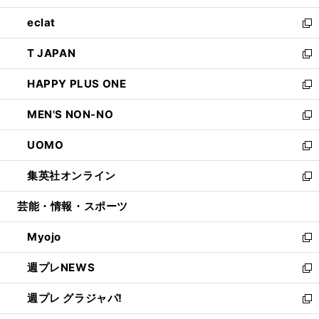
開
ウ
ン
ウ
し
eclat
く
で
ド
ィ
い
新
開
ウ
ン
ウ
し
T JAPAN
く
で
ド
ィ
い
新
開
ウ
ン
ウ
し
HAPPY PLUS ONE
く
で
ド
ィ
い
新
開
ウ
ン
ウ
し
MEN'S NON-NO
く
で
ド
ィ
い
新
開
ウ
ン
ウ
し
UOMO
く
で
ド
ィ
い
新
開
ウ
ン
ウ
し
集英社オンライン
く
で
ド
ィ
い
新
開
ウ
ン
ウ
し
芸能・情報・スポーツ
く
で
ド
ィ
い
開
ウ
ン
ウ
Myojo
く
で
ド
ィ
新
開
ウ
ン
し
週プレNEWS
く
で
ド
い
新
開
ウ
ウ
し
週プレ グラジャパ!
く
で
ィ
い
新
開
ン
ウ
し