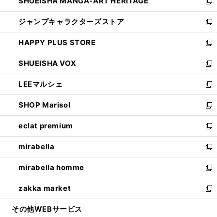
SHUEISHA MANGA-ART HERITAGE
く
で
い
新
開
ウ
し
ジャンプキャラクターズストア
く
ィ
い
新
ン
ウ
し
HAPPY PLUS STORE
ド
ィ
い
新
ウ
ン
ウ
し
SHUEISHA VOX
で
ド
ィ
い
新
開
ウ
ン
ウ
し
LEEマルシェ
く
で
ド
ィ
い
新
開
ウ
ン
ウ
し
SHOP Marisol
く
で
ド
ィ
い
新
開
ウ
ン
ウ
し
eclat premium
く
で
ド
ィ
い
新
開
ウ
ン
ウ
し
mirabella
く
で
ド
ィ
い
新
開
ウ
ン
ウ
し
mirabella homme
く
で
ド
ィ
い
新
開
ウ
ン
ウ
し
zakka market
く
で
ド
ィ
い
新
開
ウ
ン
ウ
し
その他WEBサービス
く
で
ド
ィ
い