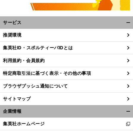
サービス
開
く/
推奨環境
閉
じ
集英社ID・スポルティーバIDとは
る
利用規約・会員規約
特定商取引法に基づく表示・その他の事項
ブラウザプッシュ通知について
サイトマップ
企業情報
開
く/
集英社ホームページ
新
閉
し
じ