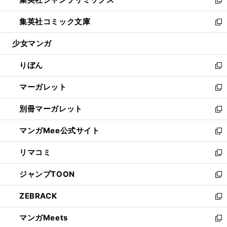
で
ド
ィ
い
新
開
ウ
ン
ウ
し
集英社コミック文庫
く
で
ド
ィ
い
新
開
ウ
ン
ウ
し
少女マンガ
く
で
ド
ィ
い
開
ウ
ン
ウ
りぼん
く
で
ド
ィ
新
開
ウ
ン
し
マーガレット
く
で
ド
い
新
開
ウ
ウ
し
別冊マーガレット
く
で
ィ
い
新
開
ン
ウ
し
マンガMee公式サイト
く
ド
ィ
い
新
ウ
ン
ウ
し
リマコミ
で
ド
ィ
い
新
開
ウ
ン
ウ
し
ジャンプTOON
く
で
ド
ィ
い
新
開
ウ
ン
ウ
し
ZEBRACK
く
で
ド
ィ
い
新
開
ウ
ン
ウ
し
マンガMeets
く
で
ド
ィ
い
新