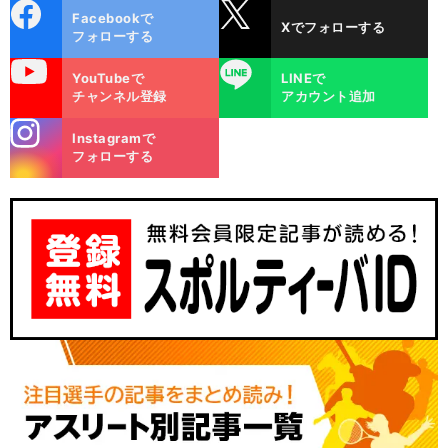
cebo
X
Facebookで
Xでフォローする
ok
フォローする
uTube
LINE
YouTubeで
LINEで
チャンネル登録
アカウント追加
stagra
Instagramで
m
フォローする