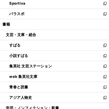
Sportiva
く
ド
ィ
い
新
ウ
ン
ウ
し
パラスポ
で
ド
ィ
い
新
開
ウ
ン
ウ
し
書籍
く
で
ド
ィ
い
開
ウ
ン
ウ
文芸・文庫・総合
く
で
ド
ィ
開
ウ
ン
すばる
く
で
ド
新
開
ウ
し
小説すばる
く
で
い
新
開
ウ
し
集英社 文芸ステーション
く
ィ
い
新
ン
ウ
し
web 集英社文庫
ド
ィ
い
新
ウ
ン
ウ
し
青春と読書
で
ド
ィ
い
新
開
ウ
ン
ウ
し
アジア人物史
く
で
ド
ィ
い
新
開
ウ
ン
ウ
し
学芸・ノンフィクション・新書
く
で
ド
ィ
い