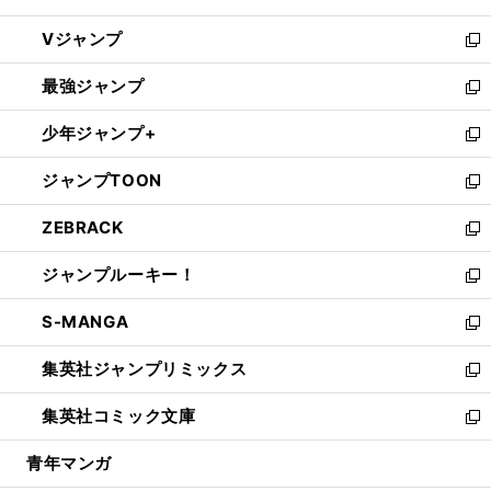
ウ
し
Vジャンプ
ィ
い
新
ン
ウ
し
最強ジャンプ
ド
ィ
い
新
ウ
ン
ウ
し
少年ジャンプ+
で
ド
ィ
い
新
開
ウ
ン
ウ
し
ジャンプTOON
く
で
ド
ィ
い
新
開
ウ
ン
ウ
し
ZEBRACK
く
で
ド
ィ
い
新
開
ウ
ン
ウ
し
ジャンプルーキー！
く
で
ド
ィ
い
新
開
ウ
ン
ウ
し
S-MANGA
く
で
ド
ィ
い
新
開
ウ
ン
ウ
し
集英社ジャンプリミックス
く
で
ド
ィ
い
新
開
ウ
ン
ウ
し
集英社コミック文庫
く
で
ド
ィ
い
新
開
ウ
ン
ウ
し
青年マンガ
く
で
ド
ィ
い
開
ウ
ン
ウ