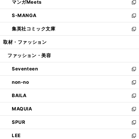
マンガMeets
く
で
ド
ィ
い
新
開
ウ
ン
ウ
し
S-MANGA
く
で
ド
ィ
い
新
開
ウ
ン
ウ
し
集英社コミック文庫
く
で
ド
ィ
い
新
開
ウ
ン
ウ
し
取材・ファッション
く
で
ド
ィ
い
開
ウ
ン
ウ
ファッション・美容
く
で
ド
ィ
開
ウ
ン
Seventeen
く
で
ド
新
開
ウ
し
non-no
く
で
い
新
開
ウ
し
BAILA
く
ィ
い
新
ン
ウ
し
MAQUIA
ド
ィ
い
新
ウ
ン
ウ
し
SPUR
で
ド
ィ
い
新
開
ウ
ン
ウ
し
LEE
く
で
ド
ィ
い
新