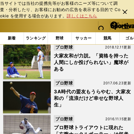
当サイトでは当社の提携先等がお客様のニーズ等について調
査・分析したり、お客様にお勧めの広告を表⽰する⽬的で Co
閉じ
okie を使⽤する場合があります。
詳しくはこちら
る
マイペ
web Sportiva (webスポルティーバ)
検索
メニュ
we
ー
「#ナックルボーラー」の最新ニュース・ 情報
b
ジ
新着
ランキング
野球
サッカー
競馬
ゴル
ス
プロ野球
2018.12.11更新
ポ
ル
大家友和が力説。「資格を持った
テ
人間にしか投げられない」魔球が
ィ
ある
ー
バ
プロ野球
2017.06.23更新
3A時代の盟友もうらやむ、大家友
和の「流浪だけど幸せな野球人
生」
プロ野球
2016.11.15更新
プロ野球トライアウトに現れた