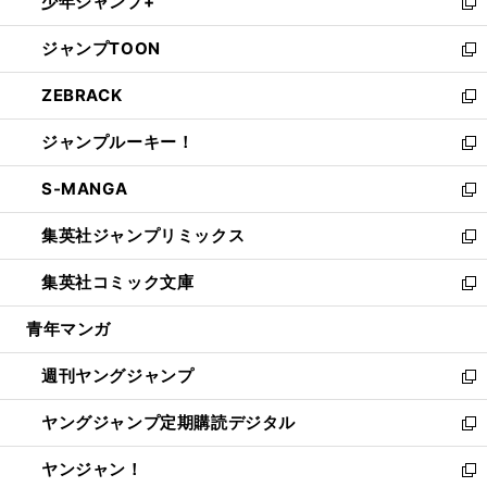
少年ジャンプ+
で
ド
ィ
い
新
開
ウ
ン
ウ
し
ジャンプTOON
く
で
ド
ィ
い
新
開
ウ
ン
ウ
し
ZEBRACK
く
で
ド
ィ
い
新
開
ウ
ン
ウ
し
ジャンプルーキー！
く
で
ド
ィ
い
新
開
ウ
ン
ウ
し
S-MANGA
く
で
ド
ィ
い
新
開
ウ
ン
ウ
し
集英社ジャンプリミックス
く
で
ド
ィ
い
新
開
ウ
ン
ウ
し
集英社コミック文庫
く
で
ド
ィ
い
新
開
ウ
ン
ウ
し
青年マンガ
く
で
ド
ィ
い
開
ウ
ン
ウ
週刊ヤングジャンプ
く
で
ド
ィ
新
開
ウ
ン
し
ヤングジャンプ定期購読デジタル
く
で
ド
い
新
開
ウ
ウ
し
ヤンジャン！
く
で
ィ
い
新