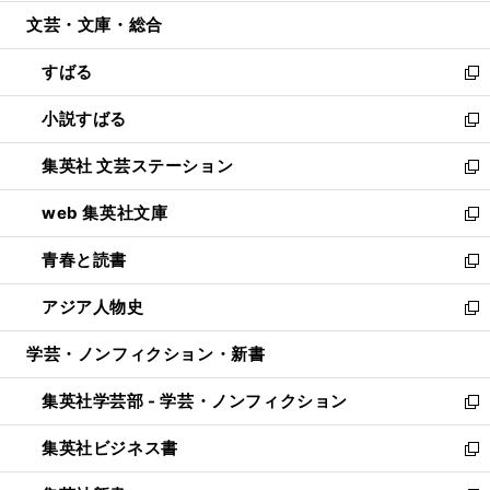
開
ウ
ン
ウ
文芸・文庫・総合
く
で
ド
ィ
開
ウ
ン
すばる
く
で
ド
新
開
ウ
し
小説すばる
く
で
い
新
開
ウ
し
集英社 文芸ステーション
く
ィ
い
新
ン
ウ
し
web 集英社文庫
ド
ィ
い
新
ウ
ン
ウ
し
青春と読書
で
ド
ィ
い
新
開
ウ
ン
ウ
し
アジア人物史
く
で
ド
ィ
い
新
開
ウ
ン
ウ
し
学芸・ノンフィクション・新書
く
で
ド
ィ
い
開
ウ
ン
ウ
集英社学芸部 - 学芸・ノンフィクション
く
で
ド
ィ
新
開
ウ
ン
し
集英社ビジネス書
く
で
ド
い
新
開
ウ
ウ
し