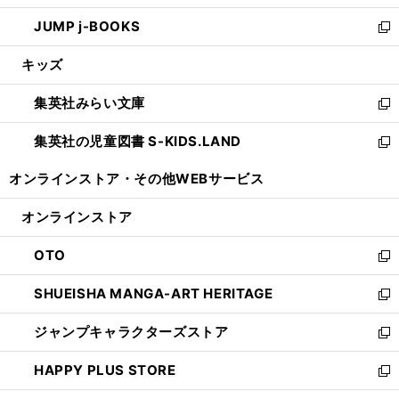
ウ
ン
ウ
し
JUMP j-BOOKS
で
ド
ィ
い
新
開
ウ
ン
ウ
し
キッズ
く
で
ド
ィ
い
開
ウ
ン
ウ
集英社みらい文庫
く
で
ド
ィ
新
開
ウ
ン
し
集英社の児童図書 S-KIDS.LAND
く
で
ド
い
新
開
ウ
ウ
し
オンラインストア・
その他WEBサービス
く
で
ィ
い
開
ン
ウ
オンラインストア
く
ド
ィ
ウ
ン
OTO
で
ド
新
開
ウ
し
SHUEISHA MANGA-ART HERITAGE
く
で
い
新
開
ウ
し
ジャンプキャラクターズストア
く
ィ
い
新
ン
ウ
し
HAPPY PLUS STORE
ド
ィ
い
新
ウ
ン
ウ
し