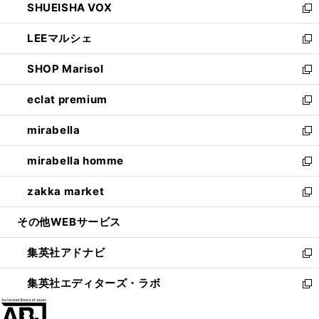
SHUEISHA VOX
で
ド
ィ
い
新
開
ウ
ン
ウ
し
LEEマルシェ
く
で
ド
ィ
い
新
開
ウ
ン
ウ
し
SHOP Marisol
く
で
ド
ィ
い
新
開
ウ
ン
ウ
し
eclat premium
く
で
ド
ィ
い
新
開
ウ
ン
ウ
し
mirabella
く
で
ド
ィ
い
新
開
ウ
ン
ウ
し
mirabella homme
く
で
ド
ィ
い
新
開
ウ
ン
ウ
し
zakka market
く
で
ド
ィ
い
新
開
ウ
ン
ウ
し
その他WEBサービス
く
で
ド
ィ
い
開
ウ
ン
ウ
集英社アドナビ
く
で
ド
ィ
新
開
ウ
ン
し
集英社エディターズ・ラボ
く
で
ド
い
新
開
ウ
ウ
し
く
で
ィ
い