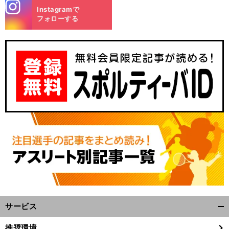
stagra
Instagramで
m
フォローする
サービス
開
く/
推奨環境