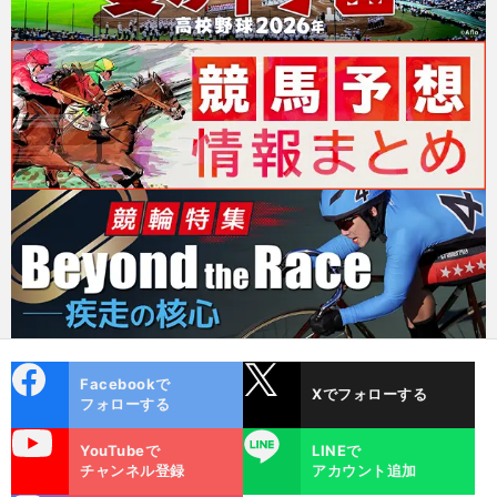
cebo
X
Facebookで
Xでフォローする
ok
フォローする
uTube
LINE
YouTubeで
LINEで
チャンネル登録
アカウント追加