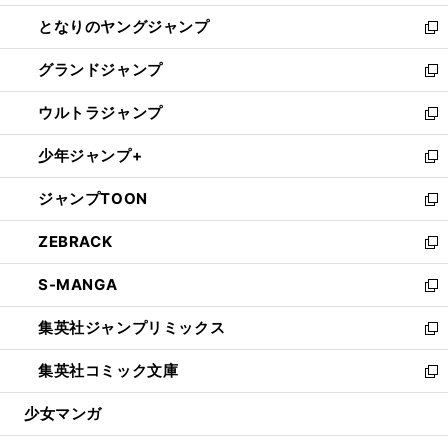
開
ン
ウ
し
となりのヤングジャンプ
く
ド
ィ
い
新
ウ
ン
ウ
し
グランドジャンプ
で
ド
ィ
い
新
開
ウ
ン
ウ
し
ウルトラジャンプ
く
で
ド
ィ
い
新
開
ウ
ン
ウ
し
少年ジャンプ+
く
で
ド
ィ
い
新
開
ウ
ン
ウ
し
ジャンプTOON
く
で
ド
ィ
い
新
開
ウ
ン
ウ
し
ZEBRACK
く
で
ド
ィ
い
新
開
ウ
ン
ウ
し
S-MANGA
く
で
ド
ィ
い
新
開
ウ
ン
ウ
し
集英社ジャンプリミックス
く
で
ド
ィ
い
新
開
ウ
ン
ウ
し
集英社コミック文庫
く
で
ド
ィ
い
新
開
ウ
ン
ウ
し
少女マンガ
く
で
ド
ィ
い
開
ウ
ン
ウ