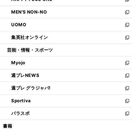
ィ
い
新
開
ウ
ン
ウ
し
MEN'S NON-NO
く
で
ド
ィ
い
新
開
ウ
ン
ウ
し
UOMO
く
で
ド
ィ
い
新
開
ウ
ン
ウ
し
集英社オンライン
く
で
ド
ィ
い
新
開
ウ
ン
ウ
し
芸能・情報・スポーツ
く
で
ド
ィ
い
開
ウ
ン
ウ
Myojo
く
で
ド
ィ
新
開
ウ
ン
し
週プレNEWS
く
で
ド
い
新
開
ウ
ウ
し
週プレ グラジャパ!
く
で
ィ
い
新
開
ン
ウ
し
Sportiva
く
ド
ィ
い
新
ウ
ン
ウ
し
パラスポ
で
ド
ィ
い
新
開
ウ
ン
ウ
し
書籍
く
で
ド
ィ
い