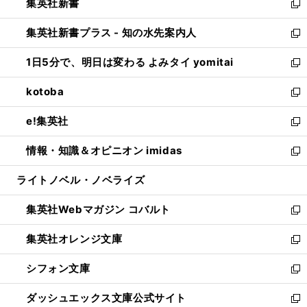
集英社新書
く
で
ィ
い
新
開
ン
ウ
し
集英社新書プラス - 知の水先案内人
く
ド
ィ
い
新
ウ
ン
ウ
し
1日5分で、明日は変わる よみタイ yomitai
で
ド
ィ
い
新
開
ウ
ン
ウ
し
kotoba
く
で
ド
ィ
い
新
開
ウ
ン
ウ
し
e!集英社
く
で
ド
ィ
い
新
開
ウ
ン
ウ
し
情報・知識＆オピニオン imidas
く
で
ド
ィ
い
新
開
ウ
ン
ウ
し
ライトノベル・ノベライズ
く
で
ド
ィ
い
開
ウ
ン
ウ
集英社Webマガジン コバルト
く
で
ド
ィ
新
開
ウ
ン
し
集英社オレンジ文庫
く
で
ド
い
新
開
ウ
ウ
し
シフォン文庫
く
で
ィ
い
新
開
ン
ウ
し
ダッシュエックス文庫公式サイト
く
ド
ィ
い
新