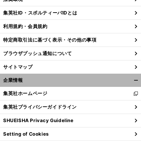
閉
じ
集英社ID・スポルティーバIDとは
る
利用規約・会員規約
特定商取引法に基づく表示・その他の事項
ブラウザプッシュ通知について
サイトマップ
企業情報
開
く/
集英社ホームページ
新
閉
し
じ
集英社プライバシーガイドライン
い
る
ウ
SHUEISHA Privacy Guideline
ィ
ン
Setting of Cookies
ド