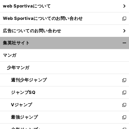
ウ
web Sportivaについて
で
開
Web Sportivaについてのお問い合わせ
く
新
し
広告についてのお問い合わせ
い
ウ
集英社サイト
ィ
開
ン
く/
マンガ
ド
閉
ウ
じ
少年マンガ
で
る
開
週刊少年ジャンプ
く
新
し
ジャンプSQ
い
新
ウ
し
Vジャンプ
ィ
い
新
ン
ウ
し
最強ジャンプ
ド
ィ
い
新
ウ
ン
ウ
し