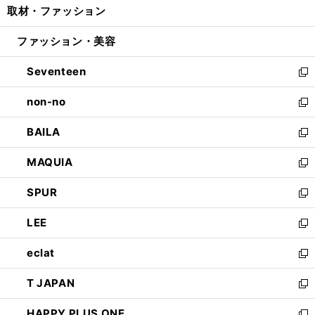
取材・ファッション
く
で
ド
ィ
い
開
ウ
ン
ウ
ファッション・美容
く
で
ド
ィ
開
ウ
ン
Seventeen
く
で
ド
新
開
ウ
し
non-no
く
で
い
新
開
ウ
し
BAILA
く
ィ
い
新
ン
ウ
し
MAQUIA
ド
ィ
い
新
ウ
ン
ウ
し
SPUR
で
ド
ィ
い
新
開
ウ
ン
ウ
し
LEE
く
で
ド
ィ
い
新
開
ウ
ン
ウ
し
eclat
く
で
ド
ィ
い
新
開
ウ
ン
ウ
し
T JAPAN
く
で
ド
ィ
い
新
開
ウ
ン
ウ
し
HAPPY PLUS ONE
く
で
ド