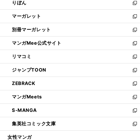
りぼん
く
で
ド
ィ
新
開
ウ
ン
し
マーガレット
く
で
ド
い
新
開
ウ
ウ
し
別冊マーガレット
く
で
ィ
い
新
開
ン
ウ
し
マンガMee公式サイト
く
ド
ィ
い
新
ウ
ン
ウ
し
リマコミ
で
ド
ィ
い
新
開
ウ
ン
ウ
し
ジャンプTOON
く
で
ド
ィ
い
新
開
ウ
ン
ウ
し
ZEBRACK
く
で
ド
ィ
い
新
開
ウ
ン
ウ
し
マンガMeets
く
で
ド
ィ
い
新
開
ウ
ン
ウ
し
S-MANGA
く
で
ド
ィ
い
新
開
ウ
ン
ウ
し
集英社コミック文庫
く
で
ド
ィ
い
新
開
ウ
ン
ウ
し
女性マンガ
く
で
ド
ィ
い