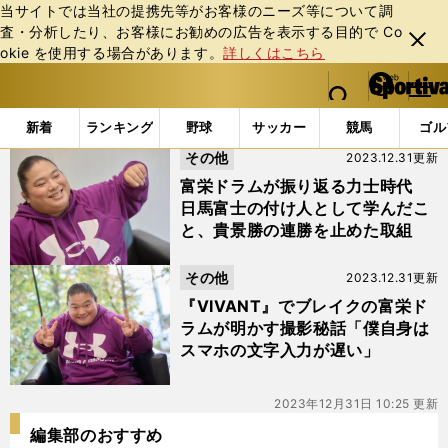
当サイトでは当社の提携先等がお客様のニーズ等について調
査・分析したり、お客様にお勧めの広告を表⽰する⽬的で Co
閉じ
okie を使⽤する場合があります。
詳しくはこちら
る
マイペ
web Sportiva (webスポルティーバ)
検索
メニュ
we
ー
「#ドラム」の最新ニュース・ 情報
b
ジ
新着
ランキング
野球
サッカー
競馬
ゴル
ス
その他
2023.12.31更新
ポ
ル
富栄ドラムが振り返る力士時代
テ
日馬富士の付け人として学んだこ
ィ
と、貴景勝の連勝を止めた取組
ー
バ
その他
2023.12.31更新
『VIVANT』でブレイクの富栄ド
ラムが明かす撮影秘話「僕自身は
スマホの文字入力が遅い」
2023年12月31日 10:25 更新
編集部のおすすめ