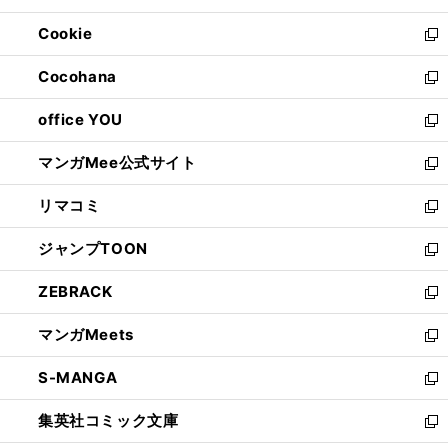
開
ウ
ン
ウ
Cookie
く
で
ド
ィ
新
開
ウ
ン
し
Cocohana
く
で
ド
い
新
開
ウ
ウ
し
office YOU
く
で
ィ
い
新
開
ン
ウ
し
マンガMee公式サイト
く
ド
ィ
い
新
ウ
ン
ウ
し
リマコミ
で
ド
ィ
い
新
開
ウ
ン
ウ
し
ジャンプTOON
く
で
ド
ィ
い
新
開
ウ
ン
ウ
し
ZEBRACK
く
で
ド
ィ
い
新
開
ウ
ン
ウ
し
マンガMeets
く
で
ド
ィ
い
新
開
ウ
ン
ウ
し
S-MANGA
く
で
ド
ィ
い
新
開
ウ
ン
ウ
し
集英社コミック文庫
く
で
ド
ィ
い
新
開
ウ
ン
ウ
し