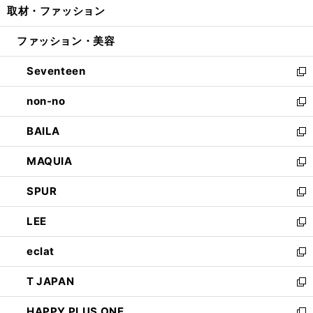
取材・ファッション
く
で
ド
ィ
い
開
ウ
ン
ウ
ファッション・美容
く
で
ド
ィ
開
ウ
ン
Seventeen
く
で
ド
新
開
ウ
し
non-no
く
で
い
新
開
ウ
し
BAILA
く
ィ
い
新
ン
ウ
し
MAQUIA
ド
ィ
い
新
ウ
ン
ウ
し
SPUR
で
ド
ィ
い
新
開
ウ
ン
ウ
し
LEE
く
で
ド
ィ
い
新
開
ウ
ン
ウ
し
eclat
く
で
ド
ィ
い
新
開
ウ
ン
ウ
し
T JAPAN
く
で
ド
ィ
い
新
開
ウ
ン
ウ
し
HAPPY PLUS ONE
く
で
ド