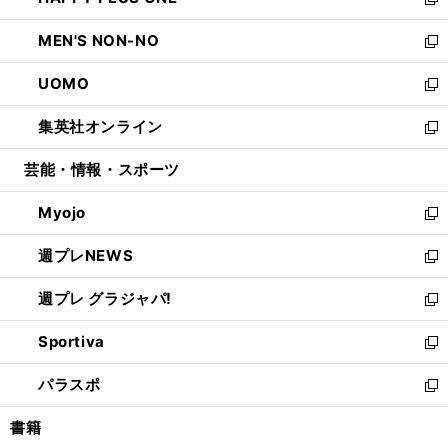
ィ
い
新
開
ウ
ン
ウ
し
MEN'S NON-NO
く
で
ド
ィ
い
新
開
ウ
ン
ウ
し
UOMO
く
で
ド
ィ
い
新
開
ウ
ン
ウ
し
集英社オンライン
く
で
ド
ィ
い
新
開
ウ
ン
ウ
し
芸能・情報・スポーツ
く
で
ド
ィ
い
開
ウ
ン
ウ
Myojo
く
で
ド
ィ
新
開
ウ
ン
し
週プレNEWS
く
で
ド
い
新
開
ウ
ウ
し
週プレ グラジャパ!
く
で
ィ
い
新
開
ン
ウ
し
Sportiva
く
ド
ィ
い
新
ウ
ン
ウ
し
パラスポ
で
ド
ィ
い
新
開
ウ
ン
ウ
し
書籍
く
で
ド
ィ
い