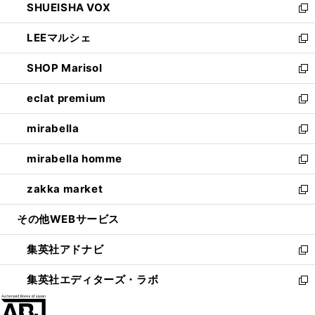
SHUEISHA VOX
で
ド
ィ
い
新
開
ウ
ン
ウ
し
LEEマルシェ
く
で
ド
ィ
い
新
開
ウ
ン
ウ
し
SHOP Marisol
く
で
ド
ィ
い
新
開
ウ
ン
ウ
し
eclat premium
く
で
ド
ィ
い
新
開
ウ
ン
ウ
し
mirabella
く
で
ド
ィ
い
新
開
ウ
ン
ウ
し
mirabella homme
く
で
ド
ィ
い
新
開
ウ
ン
ウ
し
zakka market
く
で
ド
ィ
い
新
開
ウ
ン
ウ
し
その他WEBサービス
く
で
ド
ィ
い
開
ウ
ン
ウ
集英社アドナビ
く
で
ド
ィ
新
開
ウ
ン
し
集英社エディターズ・ラボ
く
で
ド
い
新
開
ウ
ウ
し
く
で
ィ
い