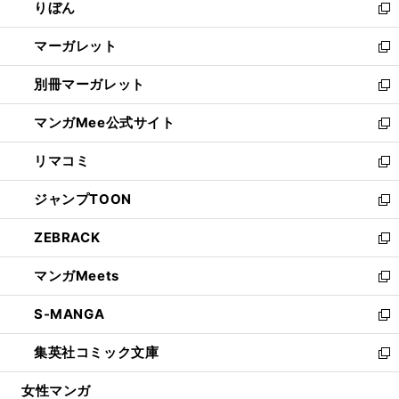
りぼん
く
で
ド
ィ
新
開
ウ
ン
し
マーガレット
く
で
ド
い
新
開
ウ
ウ
し
別冊マーガレット
く
で
ィ
い
新
開
ン
ウ
し
マンガMee公式サイト
く
ド
ィ
い
新
ウ
ン
ウ
し
リマコミ
で
ド
ィ
い
新
開
ウ
ン
ウ
し
ジャンプTOON
く
で
ド
ィ
い
新
開
ウ
ン
ウ
し
ZEBRACK
く
で
ド
ィ
い
新
開
ウ
ン
ウ
し
マンガMeets
く
で
ド
ィ
い
新
開
ウ
ン
ウ
し
S-MANGA
く
で
ド
ィ
い
新
開
ウ
ン
ウ
し
集英社コミック文庫
く
で
ド
ィ
い
新
開
ウ
ン
ウ
し
女性マンガ
く
で
ド
ィ
い