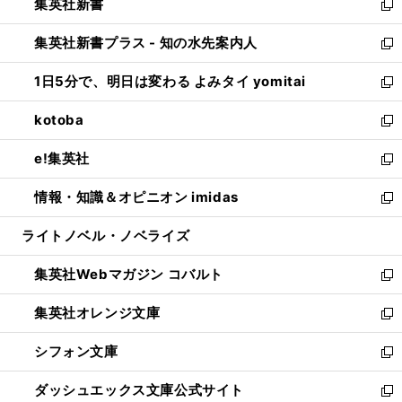
集英社新書
く
で
ィ
い
新
開
ン
ウ
し
集英社新書プラス - 知の水先案内人
く
ド
ィ
い
新
ウ
ン
ウ
し
1日5分で、明日は変わる よみタイ yomitai
で
ド
ィ
い
新
開
ウ
ン
ウ
し
kotoba
く
で
ド
ィ
い
新
開
ウ
ン
ウ
し
e!集英社
く
で
ド
ィ
い
新
開
ウ
ン
ウ
し
情報・知識＆オピニオン imidas
く
で
ド
ィ
い
新
開
ウ
ン
ウ
し
ライトノベル・ノベライズ
く
で
ド
ィ
い
開
ウ
ン
ウ
集英社Webマガジン コバルト
く
で
ド
ィ
新
開
ウ
ン
し
集英社オレンジ文庫
く
で
ド
い
新
開
ウ
ウ
し
シフォン文庫
く
で
ィ
い
新
開
ン
ウ
し
ダッシュエックス文庫公式サイト
く
ド
ィ
い
新