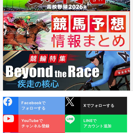
cebo
X
Facebookで
Xでフォローする
ok
フォローする
uTube
LINE
YouTubeで
LINEで
チャンネル登録
アカウント追加