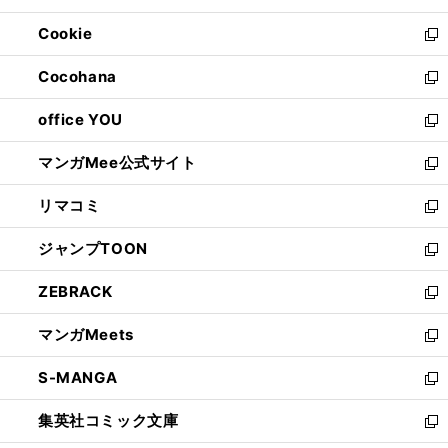
開
ウ
ン
ウ
Cookie
く
で
ド
ィ
新
開
ウ
ン
し
Cocohana
く
で
ド
い
新
開
ウ
ウ
し
office YOU
く
で
ィ
い
新
開
ン
ウ
し
マンガMee公式サイト
く
ド
ィ
い
新
ウ
ン
ウ
し
リマコミ
で
ド
ィ
い
新
開
ウ
ン
ウ
し
ジャンプTOON
く
で
ド
ィ
い
新
開
ウ
ン
ウ
し
ZEBRACK
く
で
ド
ィ
い
新
開
ウ
ン
ウ
し
マンガMeets
く
で
ド
ィ
い
新
開
ウ
ン
ウ
し
S-MANGA
く
で
ド
ィ
い
新
開
ウ
ン
ウ
し
集英社コミック文庫
く
で
ド
ィ
い
新
開
ウ
ン
ウ
し