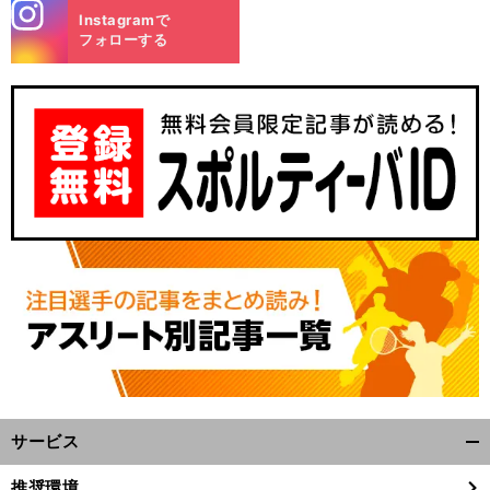
stagra
Instagramで
m
フォローする
サービス
開
く/
推奨環境