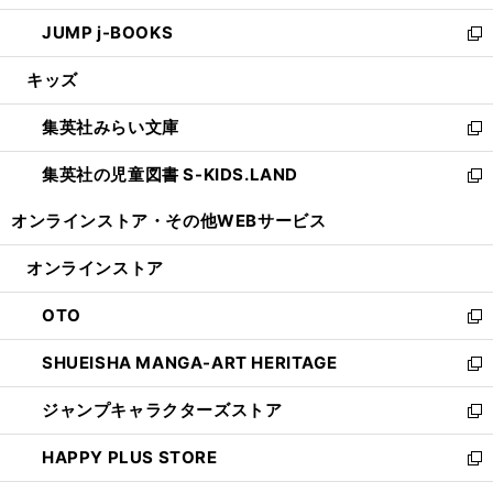
ウ
ン
ウ
し
JUMP j-BOOKS
で
ド
ィ
い
新
開
ウ
ン
ウ
し
キッズ
く
で
ド
ィ
い
開
ウ
ン
ウ
集英社みらい文庫
く
で
ド
ィ
新
開
ウ
ン
し
集英社の児童図書 S-KIDS.LAND
く
で
ド
い
新
開
ウ
ウ
し
オンラインストア・
その他WEBサービス
く
で
ィ
い
開
ン
ウ
オンラインストア
く
ド
ィ
ウ
ン
OTO
で
ド
新
開
ウ
し
SHUEISHA MANGA-ART HERITAGE
く
で
い
新
開
ウ
し
ジャンプキャラクターズストア
く
ィ
い
新
ン
ウ
し
HAPPY PLUS STORE
ド
ィ
い
新
ウ
ン
ウ
し