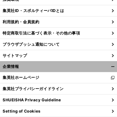
閉
じ
集英社ID・スポルティーバIDとは
る
利用規約・会員規約
特定商取引法に基づく表示・その他の事項
ブラウザプッシュ通知について
サイトマップ
企業情報
開
く/
集英社ホームページ
新
閉
し
じ
集英社プライバシーガイドライン
い
る
ウ
SHUEISHA Privacy Guideline
ィ
ン
Setting of Cookies
ド