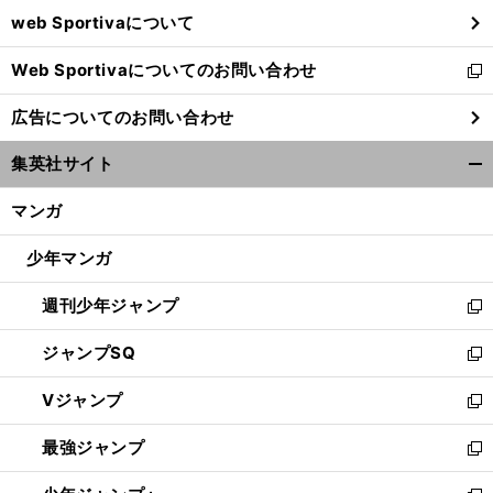
ウ
web Sportivaについて
で
開
Web Sportivaについてのお問い合わせ
く
新
し
広告についてのお問い合わせ
い
ウ
集英社サイト
ィ
開
ン
く/
マンガ
ド
閉
ウ
じ
少年マンガ
で
る
開
週刊少年ジャンプ
く
新
し
ジャンプSQ
い
新
ウ
し
Vジャンプ
ィ
い
新
ン
ウ
し
最強ジャンプ
ド
ィ
い
新
ウ
ン
ウ
し