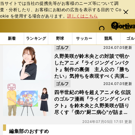
当サイトでは当社の提携先等がお客様のニーズ等について調
査・分析したり、お客様にお勧めの広告を表⽰する⽬的で Co
閉じ
okie を使⽤する場合があります。
詳しくはこちら
る
マイペ
web Sportiva (webスポルティーバ)
検索
メニュ
we
ー
「#トリスタン」の最新ニュース・ 情報
b
ジ
新着
ランキング
野球
サッカー
競馬
ゴル
ス
ゴルフ
2024.07.05更新
ポ
ル
久野美咲が鈴木央との対談で明か
テ
したアニメ『ライジングインパク
ィ
ト』制作の裏側 主人公の「勝ち
ー
たい」気持ちを表現すべく共演者
バ
と徹底討論
ゴルフ
2024.07.05更新
四半世紀の時を超えアニメ化 伝説
のゴルフ漫画『ライジングインパ
クト』を鈴木央と久野美咲が語り
尽くす「僕の"厨二病心"が詰まっ
た作品なので...」
2024年07月05日 17:51 更新
編集部のおすすめ