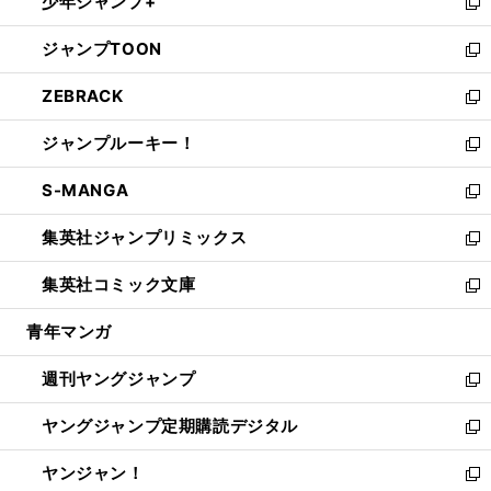
少年ジャンプ+
で
ド
ィ
い
新
開
ウ
ン
ウ
し
ジャンプTOON
く
で
ド
ィ
い
新
開
ウ
ン
ウ
し
ZEBRACK
く
で
ド
ィ
い
新
開
ウ
ン
ウ
し
ジャンプルーキー！
く
で
ド
ィ
い
新
開
ウ
ン
ウ
し
S-MANGA
く
で
ド
ィ
い
新
開
ウ
ン
ウ
し
集英社ジャンプリミックス
く
で
ド
ィ
い
新
開
ウ
ン
ウ
し
集英社コミック文庫
く
で
ド
ィ
い
新
開
ウ
ン
ウ
し
青年マンガ
く
で
ド
ィ
い
開
ウ
ン
ウ
週刊ヤングジャンプ
く
で
ド
ィ
新
開
ウ
ン
し
ヤングジャンプ定期購読デジタル
く
で
ド
い
新
開
ウ
ウ
し
ヤンジャン！
く
で
ィ
い
新