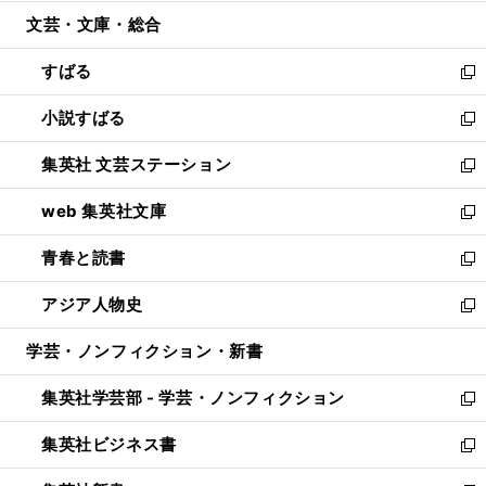
開
ウ
ン
ウ
文芸・文庫・総合
く
で
ド
ィ
開
ウ
ン
すばる
く
で
ド
新
開
ウ
し
小説すばる
く
で
い
新
開
ウ
し
集英社 文芸ステーション
く
ィ
い
新
ン
ウ
し
web 集英社文庫
ド
ィ
い
新
ウ
ン
ウ
し
青春と読書
で
ド
ィ
い
新
開
ウ
ン
ウ
し
アジア人物史
く
で
ド
ィ
い
新
開
ウ
ン
ウ
し
学芸・ノンフィクション・新書
く
で
ド
ィ
い
開
ウ
ン
ウ
集英社学芸部 - 学芸・ノンフィクション
く
で
ド
ィ
新
開
ウ
ン
し
集英社ビジネス書
く
で
ド
い
新
開
ウ
ウ
し