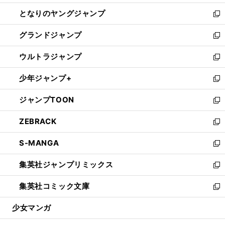
開
ン
ウ
し
となりのヤングジャンプ
く
ド
ィ
い
新
ウ
ン
ウ
し
グランドジャンプ
で
ド
ィ
い
新
開
ウ
ン
ウ
し
ウルトラジャンプ
く
で
ド
ィ
い
新
開
ウ
ン
ウ
し
少年ジャンプ+
く
で
ド
ィ
い
新
開
ウ
ン
ウ
し
ジャンプTOON
く
で
ド
ィ
い
新
開
ウ
ン
ウ
し
ZEBRACK
く
で
ド
ィ
い
新
開
ウ
ン
ウ
し
S-MANGA
く
で
ド
ィ
い
新
開
ウ
ン
ウ
し
集英社ジャンプリミックス
く
で
ド
ィ
い
新
開
ウ
ン
ウ
し
集英社コミック文庫
く
で
ド
ィ
い
新
開
ウ
ン
ウ
し
少女マンガ
く
で
ド
ィ
い
開
ウ
ン
ウ