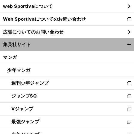
ウ
web Sportivaについて
で
開
Web Sportivaについてのお問い合わせ
く
新
し
広告についてのお問い合わせ
い
ウ
集英社サイト
ィ
開
ン
く/
マンガ
ド
閉
ウ
じ
少年マンガ
で
る
開
週刊少年ジャンプ
く
新
し
ジャンプSQ
い
新
ウ
し
Vジャンプ
ィ
い
新
ン
ウ
し
最強ジャンプ
ド
ィ
い
新
ウ
ン
ウ
し