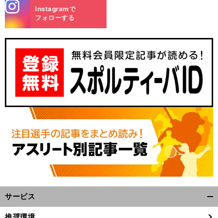
stagra
Instagramで
m
フォローする
サービス
開
く/
推奨環境