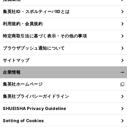
閉
じ
集英社ID・スポルティーバIDとは
る
利用規約・会員規約
特定商取引法に基づく表示・その他の事項
ブラウザプッシュ通知について
サイトマップ
企業情報
開
く/
集英社ホームページ
新
閉
し
じ
集英社プライバシーガイドライン
い
る
ウ
SHUEISHA Privacy Guideline
ィ
ン
Setting of Cookies
ド