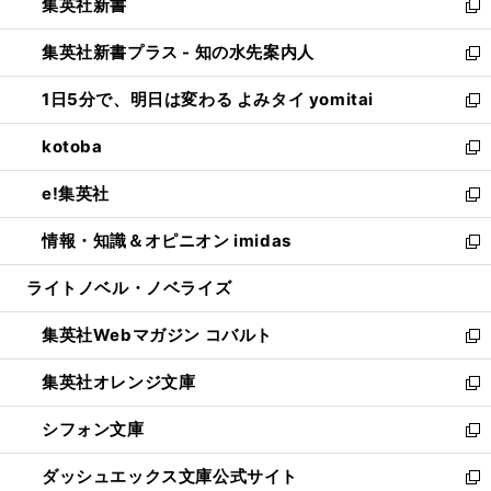
集英社新書
く
で
ィ
い
新
開
ン
ウ
し
集英社新書プラス - 知の水先案内人
く
ド
ィ
い
新
ウ
ン
ウ
し
1日5分で、明日は変わる よみタイ yomitai
で
ド
ィ
い
新
開
ウ
ン
ウ
し
kotoba
く
で
ド
ィ
い
新
開
ウ
ン
ウ
し
e!集英社
く
で
ド
ィ
い
新
開
ウ
ン
ウ
し
情報・知識＆オピニオン imidas
く
で
ド
ィ
い
新
開
ウ
ン
ウ
し
ライトノベル・ノベライズ
く
で
ド
ィ
い
開
ウ
ン
ウ
集英社Webマガジン コバルト
く
で
ド
ィ
新
開
ウ
ン
し
集英社オレンジ文庫
く
で
ド
い
新
開
ウ
ウ
し
シフォン文庫
く
で
ィ
い
新
開
ン
ウ
し
ダッシュエックス文庫公式サイト
く
ド
ィ
い
新