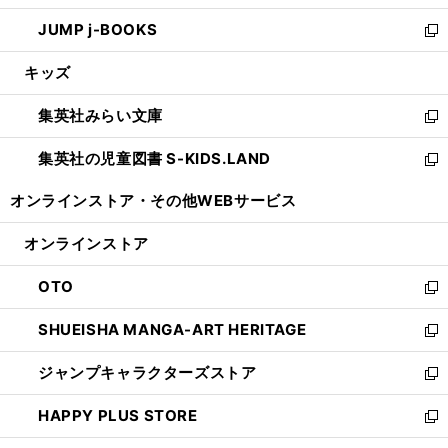
ウ
ン
ウ
し
JUMP j-BOOKS
で
ド
ィ
い
新
開
ウ
ン
ウ
し
キッズ
く
で
ド
ィ
い
開
ウ
ン
ウ
集英社みらい文庫
く
で
ド
ィ
新
開
ウ
ン
し
集英社の児童図書 S-KIDS.LAND
く
で
ド
い
新
開
ウ
ウ
し
オンラインストア・
その他WEBサービス
く
で
ィ
い
開
ン
ウ
オンラインストア
く
ド
ィ
ウ
ン
OTO
で
ド
新
開
ウ
し
SHUEISHA MANGA-ART HERITAGE
く
で
い
新
開
ウ
し
ジャンプキャラクターズストア
く
ィ
い
新
ン
ウ
し
HAPPY PLUS STORE
ド
ィ
い
新
ウ
ン
ウ
し