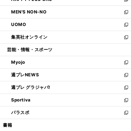
ィ
い
新
開
ウ
ン
ウ
し
MEN'S NON-NO
く
で
ド
ィ
い
新
開
ウ
ン
ウ
し
UOMO
く
で
ド
ィ
い
新
開
ウ
ン
ウ
し
集英社オンライン
く
で
ド
ィ
い
新
開
ウ
ン
ウ
し
芸能・情報・スポーツ
く
で
ド
ィ
い
開
ウ
ン
ウ
Myojo
く
で
ド
ィ
新
開
ウ
ン
し
週プレNEWS
く
で
ド
い
新
開
ウ
ウ
し
週プレ グラジャパ!
く
で
ィ
い
新
開
ン
ウ
し
Sportiva
く
ド
ィ
い
新
ウ
ン
ウ
し
パラスポ
で
ド
ィ
い
新
開
ウ
ン
ウ
し
書籍
く
で
ド
ィ
い