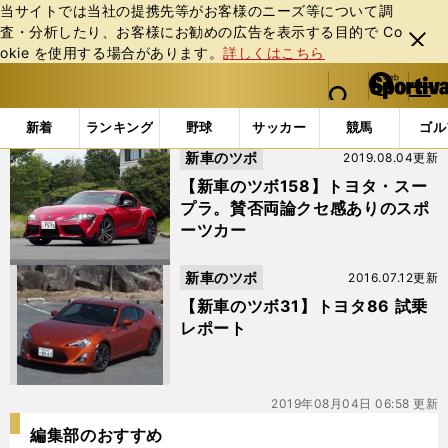
当サイトでは当社の提携先等がお客様のニーズ等について調
査・分析したり、お客様にお勧めの広告を表⽰する⽬的で Co
閉じ
okie を使⽤する場合があります。
詳しくはこちら
る
マイペ
web Sportiva (webスポルティーバ)
検索
メニュ
we
ー
「#トヨタ86」の最新ニュース・ 情報
b
ジ
新着
ランキング
野球
サッカー
競馬
ゴル
ス
新車のツボ
2019.08.04更新
ポ
ル
【新車のツボ158】トヨタ・スー
テ
プラ。賛否両論クセ感ありのスポ
ィ
ーツカー
ー
バ
新車のツボ
2016.07.12更新
【新車のツボ31】トヨタ86 試乗
レポート
2019年08月04日 06:58 更新
編集部のおすすめ