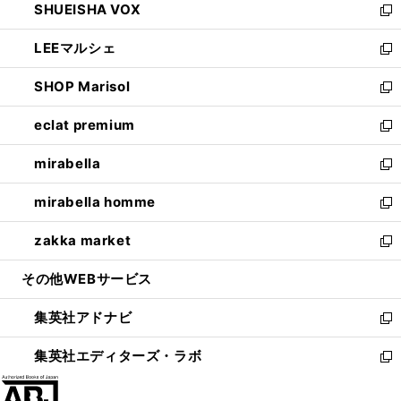
SHUEISHA VOX
で
ド
ィ
い
新
開
ウ
ン
ウ
し
LEEマルシェ
く
で
ド
ィ
い
新
開
ウ
ン
ウ
し
SHOP Marisol
く
で
ド
ィ
い
新
開
ウ
ン
ウ
し
eclat premium
く
で
ド
ィ
い
新
開
ウ
ン
ウ
し
mirabella
く
で
ド
ィ
い
新
開
ウ
ン
ウ
し
mirabella homme
く
で
ド
ィ
い
新
開
ウ
ン
ウ
し
zakka market
く
で
ド
ィ
い
新
開
ウ
ン
ウ
し
その他WEBサービス
く
で
ド
ィ
い
開
ウ
ン
ウ
集英社アドナビ
く
で
ド
ィ
新
開
ウ
ン
し
集英社エディターズ・ラボ
く
で
ド
い
新
開
ウ
ウ
し
く
で
ィ
い