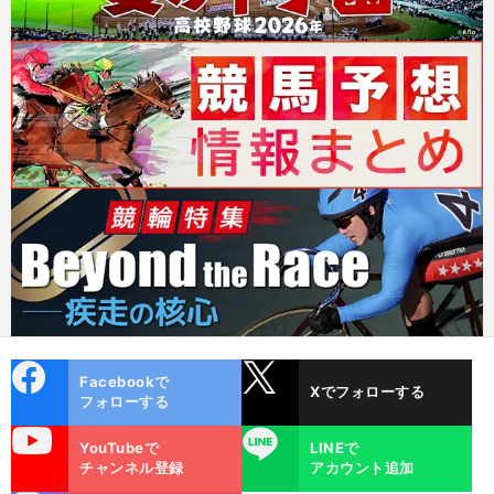
cebo
X
Facebookで
Xでフォローする
ok
フォローする
uTube
LINE
YouTubeで
LINEで
チャンネル登録
アカウント追加