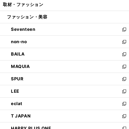
取材・ファッション
く
で
ド
ィ
い
開
ウ
ン
ウ
ファッション・美容
く
で
ド
ィ
開
ウ
ン
Seventeen
く
で
ド
新
開
ウ
し
non-no
く
で
い
新
開
ウ
し
BAILA
く
ィ
い
新
ン
ウ
し
MAQUIA
ド
ィ
い
新
ウ
ン
ウ
し
SPUR
で
ド
ィ
い
新
開
ウ
ン
ウ
し
LEE
く
で
ド
ィ
い
新
開
ウ
ン
ウ
し
eclat
く
で
ド
ィ
い
新
開
ウ
ン
ウ
し
T JAPAN
く
で
ド
ィ
い
新
開
ウ
ン
ウ
し
HAPPY PLUS ONE
く
で
ド