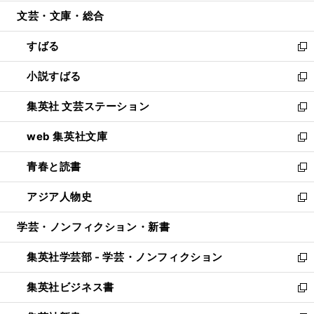
開
ウ
ン
ウ
文芸・文庫・総合
く
で
ド
ィ
開
ウ
ン
すばる
く
で
ド
新
開
ウ
し
小説すばる
く
で
い
新
開
ウ
し
集英社 文芸ステーション
く
ィ
い
新
ン
ウ
し
web 集英社文庫
ド
ィ
い
新
ウ
ン
ウ
し
青春と読書
で
ド
ィ
い
新
開
ウ
ン
ウ
し
アジア人物史
く
で
ド
ィ
い
新
開
ウ
ン
ウ
し
学芸・ノンフィクション・新書
く
で
ド
ィ
い
開
ウ
ン
ウ
集英社学芸部 - 学芸・ノンフィクション
く
で
ド
ィ
新
開
ウ
ン
し
集英社ビジネス書
く
で
ド
い
新
開
ウ
ウ
し