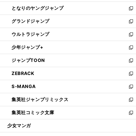
開
ン
ウ
し
となりのヤングジャンプ
く
ド
ィ
い
新
ウ
ン
ウ
し
グランドジャンプ
で
ド
ィ
い
新
開
ウ
ン
ウ
し
ウルトラジャンプ
く
で
ド
ィ
い
新
開
ウ
ン
ウ
し
少年ジャンプ+
く
で
ド
ィ
い
新
開
ウ
ン
ウ
し
ジャンプTOON
く
で
ド
ィ
い
新
開
ウ
ン
ウ
し
ZEBRACK
く
で
ド
ィ
い
新
開
ウ
ン
ウ
し
S-MANGA
く
で
ド
ィ
い
新
開
ウ
ン
ウ
し
集英社ジャンプリミックス
く
で
ド
ィ
い
新
開
ウ
ン
ウ
し
集英社コミック文庫
く
で
ド
ィ
い
新
開
ウ
ン
ウ
し
少女マンガ
く
で
ド
ィ
い
開
ウ
ン
ウ