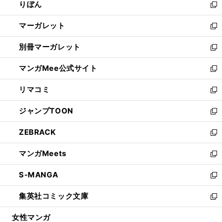
りぼん
く
で
ド
ィ
新
開
ウ
ン
し
マーガレット
く
で
ド
い
新
開
ウ
ウ
し
別冊マーガレット
く
で
ィ
い
新
開
ン
ウ
し
マンガMee公式サイト
く
ド
ィ
い
新
ウ
ン
ウ
し
リマコミ
で
ド
ィ
い
新
開
ウ
ン
ウ
し
ジャンプTOON
く
で
ド
ィ
い
新
開
ウ
ン
ウ
し
ZEBRACK
く
で
ド
ィ
い
新
開
ウ
ン
ウ
し
マンガMeets
く
で
ド
ィ
い
新
開
ウ
ン
ウ
し
S-MANGA
く
で
ド
ィ
い
新
開
ウ
ン
ウ
し
集英社コミック文庫
く
で
ド
ィ
い
新
開
ウ
ン
ウ
し
女性マンガ
く
で
ド
ィ
い