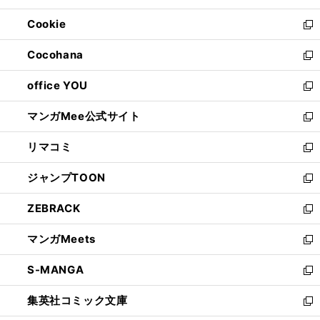
開
ウ
ン
ウ
Cookie
く
で
ド
ィ
新
開
ウ
ン
し
Cocohana
く
で
ド
い
新
開
ウ
ウ
し
office YOU
く
で
ィ
い
新
開
ン
ウ
し
マンガMee公式サイト
く
ド
ィ
い
新
ウ
ン
ウ
し
リマコミ
で
ド
ィ
い
新
開
ウ
ン
ウ
し
ジャンプTOON
く
で
ド
ィ
い
新
開
ウ
ン
ウ
し
ZEBRACK
く
で
ド
ィ
い
新
開
ウ
ン
ウ
し
マンガMeets
く
で
ド
ィ
い
新
開
ウ
ン
ウ
し
S-MANGA
く
で
ド
ィ
い
新
開
ウ
ン
ウ
し
集英社コミック文庫
く
で
ド
ィ
い
新
開
ウ
ン
ウ
し