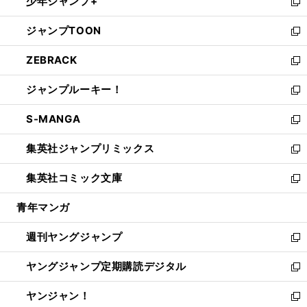
少年ジャンプ+
で
ド
ィ
い
新
開
ウ
ン
ウ
し
ジャンプTOON
く
で
ド
ィ
い
新
開
ウ
ン
ウ
し
ZEBRACK
く
で
ド
ィ
い
新
開
ウ
ン
ウ
し
ジャンプルーキー！
く
で
ド
ィ
い
新
開
ウ
ン
ウ
し
S-MANGA
く
で
ド
ィ
い
新
開
ウ
ン
ウ
し
集英社ジャンプリミックス
く
で
ド
ィ
い
新
開
ウ
ン
ウ
し
集英社コミック文庫
く
で
ド
ィ
い
新
開
ウ
ン
ウ
し
青年マンガ
く
で
ド
ィ
い
開
ウ
ン
ウ
週刊ヤングジャンプ
く
で
ド
ィ
新
開
ウ
ン
し
ヤングジャンプ定期購読デジタル
く
で
ド
い
新
開
ウ
ウ
し
ヤンジャン！
く
で
ィ
い
新