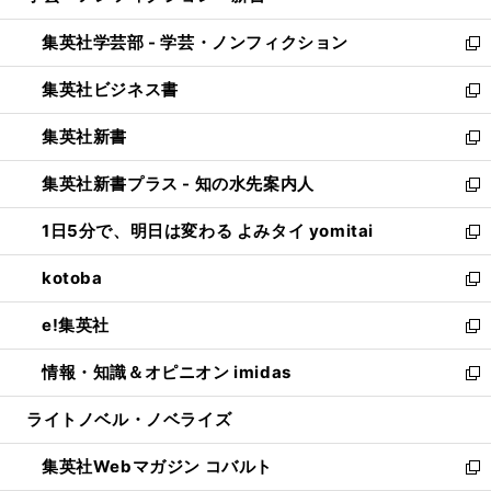
開
ウ
ン
ウ
集英社学芸部 - 学芸・ノンフィクション
く
で
ド
ィ
新
開
ウ
ン
し
集英社ビジネス書
く
で
ド
い
新
開
ウ
ウ
し
集英社新書
く
で
ィ
い
新
開
ン
ウ
し
集英社新書プラス - 知の水先案内人
く
ド
ィ
い
新
ウ
ン
ウ
し
1日5分で、明日は変わる よみタイ yomitai
で
ド
ィ
い
新
開
ウ
ン
ウ
し
kotoba
く
で
ド
ィ
い
新
開
ウ
ン
ウ
し
e!集英社
く
で
ド
ィ
い
新
開
ウ
ン
ウ
し
情報・知識＆オピニオン imidas
く
で
ド
ィ
い
新
開
ウ
ン
ウ
し
ライトノベル・ノベライズ
く
で
ド
ィ
い
開
ウ
ン
ウ
集英社Webマガジン コバルト
く
で
ド
ィ
新
開