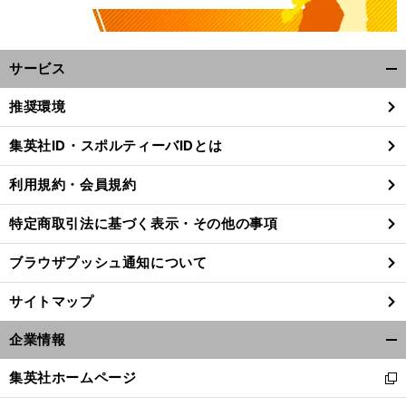
サービス
開
く/
推奨環境
閉
じ
集英社ID・スポルティーバIDとは
る
利用規約・会員規約
特定商取引法に基づく表示・その他の事項
ブラウザプッシュ通知について
サイトマップ
企業情報
開
く/
集英社ホームページ
新
閉
し
じ