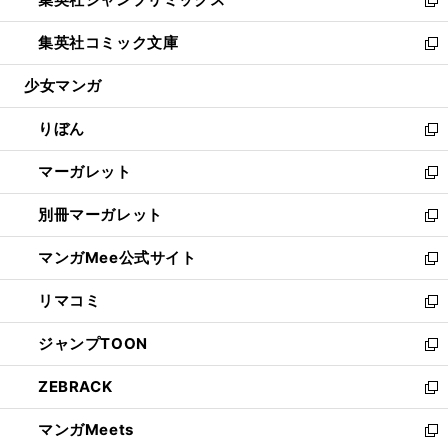
で
ド
ィ
い
新
開
ウ
ン
ウ
し
集英社コミック文庫
く
で
ド
ィ
い
新
開
ウ
ン
ウ
し
少女マンガ
く
で
ド
ィ
い
開
ウ
ン
ウ
りぼん
く
で
ド
ィ
新
開
ウ
ン
し
マーガレット
く
で
ド
い
新
開
ウ
ウ
し
別冊マーガレット
く
で
ィ
い
新
開
ン
ウ
し
マンガMee公式サイト
く
ド
ィ
い
新
ウ
ン
ウ
し
リマコミ
で
ド
ィ
い
新
開
ウ
ン
ウ
し
ジャンプTOON
く
で
ド
ィ
い
新
開
ウ
ン
ウ
し
ZEBRACK
く
で
ド
ィ
い
新
開
ウ
ン
ウ
し
マンガMeets
く
で
ド
ィ
い
新