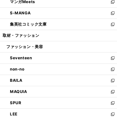
マンガMeets
く
で
ド
ィ
い
新
開
ウ
ン
ウ
し
S-MANGA
く
で
ド
ィ
い
新
開
ウ
ン
ウ
し
集英社コミック文庫
く
で
ド
ィ
い
新
開
ウ
ン
ウ
し
取材・ファッション
く
で
ド
ィ
い
開
ウ
ン
ウ
ファッション・美容
く
で
ド
ィ
開
ウ
ン
Seventeen
く
で
ド
新
開
ウ
し
non-no
く
で
い
新
開
ウ
し
BAILA
く
ィ
い
新
ン
ウ
し
MAQUIA
ド
ィ
い
新
ウ
ン
ウ
し
SPUR
で
ド
ィ
い
新
開
ウ
ン
ウ
し
LEE
く
で
ド
ィ
い
新