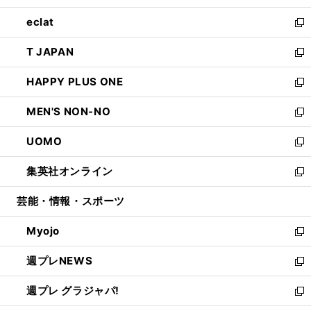
開
ウ
ン
ウ
し
eclat
く
で
ド
ィ
い
新
開
ウ
ン
ウ
し
T JAPAN
く
で
ド
ィ
い
新
開
ウ
ン
ウ
し
HAPPY PLUS ONE
く
で
ド
ィ
い
新
開
ウ
ン
ウ
し
MEN'S NON-NO
く
で
ド
ィ
い
新
開
ウ
ン
ウ
し
UOMO
く
で
ド
ィ
い
新
開
ウ
ン
ウ
し
集英社オンライン
く
で
ド
ィ
い
新
開
ウ
ン
ウ
し
芸能・情報・スポーツ
く
で
ド
ィ
い
開
ウ
ン
ウ
Myojo
く
で
ド
ィ
新
開
ウ
ン
し
週プレNEWS
く
で
ド
い
新
開
ウ
ウ
し
週プレ グラジャパ!
く
で
ィ
い
新
開
ン
ウ
し