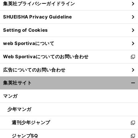
集英社プライバシーガイドライン
い
る
ウ
SHUEISHA Privacy Guideline
ィ
ン
Setting of Cookies
ド
ウ
web Sportivaについて
で
開
Web Sportivaについてのお問い合わせ
く
新
し
広告についてのお問い合わせ
い
ウ
集英社サイト
ィ
開
ン
く/
マンガ
ド
閉
ウ
じ
少年マンガ
で
る
開
週刊少年ジャンプ
く
新
し
ジャンプSQ
い
新