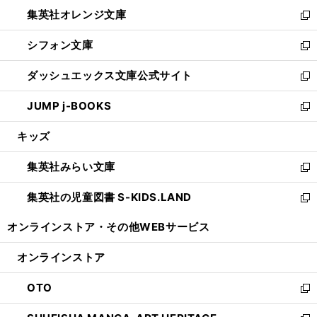
ウ
ン
し
集英社オレンジ文庫
く
で
ド
い
新
開
ウ
ウ
し
シフォン文庫
く
で
ィ
い
新
開
ン
ウ
し
ダッシュエックス文庫公式サイト
く
ド
ィ
い
新
ウ
ン
ウ
し
JUMP j-BOOKS
で
ド
ィ
い
新
開
ウ
ン
ウ
し
キッズ
く
で
ド
ィ
い
開
ウ
ン
ウ
集英社みらい文庫
く
で
ド
ィ
新
開
ウ
ン
し
集英社の児童図書 S-KIDS.LAND
く
で
ド
い
新
開
ウ
ウ
し
オンラインストア・
その他WEBサービス
く
で
ィ
い
開
ン
ウ
オンラインストア
く
ド
ィ
ウ
ン
OTO
で
ド
新
開
ウ
し