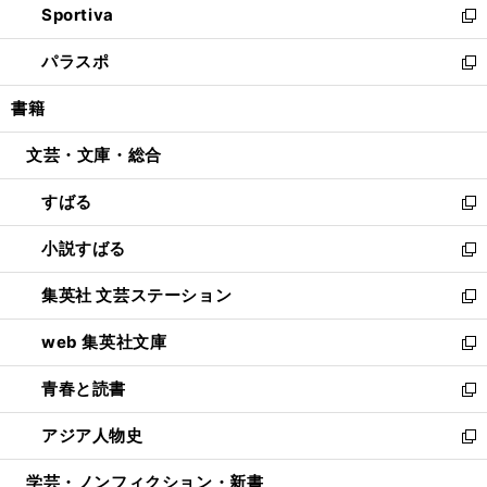
Sportiva
く
ド
ィ
い
新
ウ
ン
ウ
し
パラスポ
で
ド
ィ
い
新
開
ウ
ン
ウ
し
書籍
く
で
ド
ィ
い
開
ウ
ン
ウ
文芸・文庫・総合
く
で
ド
ィ
開
ウ
ン
すばる
く
で
ド
新
開
ウ
し
小説すばる
く
で
い
新
開
ウ
し
集英社 文芸ステーション
く
ィ
い
新
ン
ウ
し
web 集英社文庫
ド
ィ
い
新
ウ
ン
ウ
し
青春と読書
で
ド
ィ
い
新
開
ウ
ン
ウ
し
アジア人物史
く
で
ド
ィ
い
新
開
ウ
ン
ウ
し
学芸・ノンフィクション・新書
く
で
ド
ィ
い