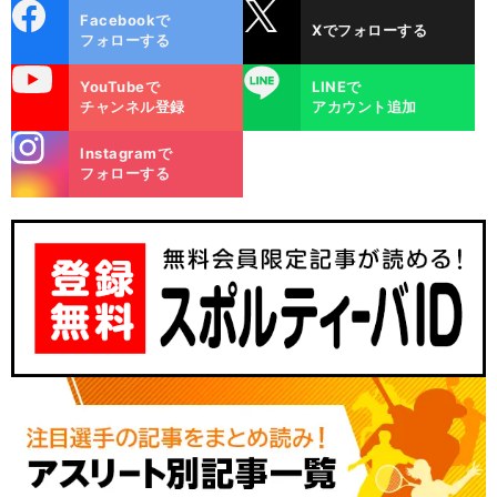
cebo
X
Facebookで
Xでフォローする
ok
フォローする
uTube
LINE
YouTubeで
LINEで
チャンネル登録
アカウント追加
stagra
Instagramで
m
フォローする