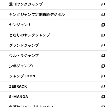
週刊ヤングジャンプ
く
で
ド
ィ
新
開
ウ
ン
し
ヤングジャンプ定期購読デジタル
く
で
ド
い
新
開
ウ
ウ
し
ヤンジャン！
く
で
ィ
い
新
開
ン
ウ
し
となりのヤングジャンプ
く
ド
ィ
い
新
ウ
ン
ウ
し
グランドジャンプ
で
ド
ィ
い
新
開
ウ
ン
ウ
し
ウルトラジャンプ
く
で
ド
ィ
い
新
開
ウ
ン
ウ
し
少年ジャンプ+
く
で
ド
ィ
い
新
開
ウ
ン
ウ
し
ジャンプTOON
く
で
ド
ィ
い
新
開
ウ
ン
ウ
し
ZEBRACK
く
で
ド
ィ
い
新
開
ウ
ン
ウ
し
S-MANGA
く
で
ド
ィ
い
新
開
ウ
ン
ウ
し
集英社ジャンプリミックス
く