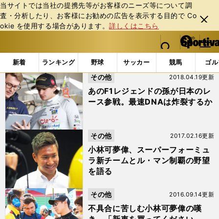
当サイトでは当社の提携先等がお客様のニーズ等について調
査・分析したり、お客様にお勧めの広告を表⽰する⽬的で Co
閉じ
okie を使⽤する場合があります。
詳しくはこちら
る
マイペ
web Sportiva (webスポルティーバ)
検索
メニュ
we
ー
「#チーム・ルマン」の最新ニュース・ 情報
b
ジ
新着
ランキング
野球
サッカー
競馬
ゴル
ス
その他
2018.04.19更新
ポ
ル
あのF1レジェンドの孫が日本のレ
テ
ース参戦。最速DNAは炸裂するか
ィ
ー
バ
その他
2017.02.16更新
小林可夢偉、スーパーフォーミュ
ラ新チームとル・マン制覇の野望
を語る
その他
2016.09.14更新
不具合に苦しむ小林可夢偉の嘆