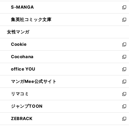
開
ウ
ン
ウ
し
S-MANGA
く
で
ド
ィ
い
新
開
ウ
ン
ウ
し
集英社コミック文庫
く
で
ド
ィ
い
新
開
ウ
ン
ウ
し
女性マンガ
く
で
ド
ィ
い
開
ウ
ン
ウ
Cookie
く
で
ド
ィ
新
開
ウ
ン
し
Cocohana
く
で
ド
い
新
開
ウ
ウ
し
office YOU
く
で
ィ
い
新
開
ン
ウ
し
マンガMee公式サイト
く
ド
ィ
い
新
ウ
ン
ウ
し
リマコミ
で
ド
ィ
い
新
開
ウ
ン
ウ
し
ジャンプTOON
く
で
ド
ィ
い
新
開
ウ
ン
ウ
し
ZEBRACK
く
で
ド
ィ
い
新
開
ウ
ン
ウ
し