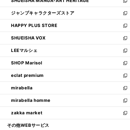
SHUEISHA MANGA-ART HERITAGE
く
で
い
新
開
ウ
し
ジャンプキャラクターズストア
く
ィ
い
新
ン
ウ
し
HAPPY PLUS STORE
ド
ィ
い
新
ウ
ン
ウ
し
SHUEISHA VOX
で
ド
ィ
い
新
開
ウ
ン
ウ
し
LEEマルシェ
く
で
ド
ィ
い
新
開
ウ
ン
ウ
し
SHOP Marisol
く
で
ド
ィ
い
新
開
ウ
ン
ウ
し
eclat premium
く
で
ド
ィ
い
新
開
ウ
ン
ウ
し
mirabella
く
で
ド
ィ
い
新
開
ウ
ン
ウ
し
mirabella homme
く
で
ド
ィ
い
新
開
ウ
ン
ウ
し
zakka market
く
で
ド
ィ
い
新
開
ウ
ン
ウ
し
その他WEBサービス
く
で
ド
ィ
い