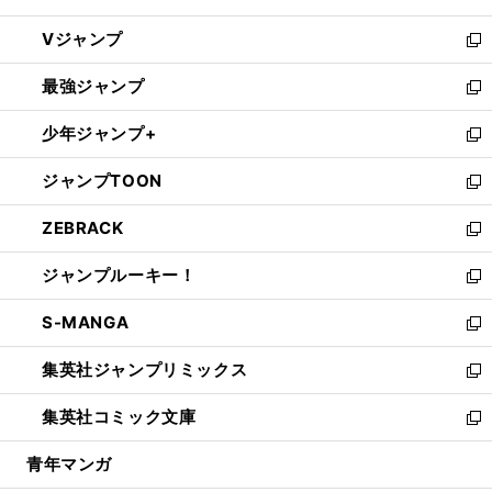
ウ
し
Vジャンプ
ィ
い
新
ン
ウ
し
最強ジャンプ
ド
ィ
い
新
ウ
ン
ウ
し
少年ジャンプ+
で
ド
ィ
い
新
開
ウ
ン
ウ
し
ジャンプTOON
く
で
ド
ィ
い
新
開
ウ
ン
ウ
し
ZEBRACK
く
で
ド
ィ
い
新
開
ウ
ン
ウ
し
ジャンプルーキー！
く
で
ド
ィ
い
新
開
ウ
ン
ウ
し
S-MANGA
く
で
ド
ィ
い
新
開
ウ
ン
ウ
し
集英社ジャンプリミックス
く
で
ド
ィ
い
新
開
ウ
ン
ウ
し
集英社コミック文庫
く
で
ド
ィ
い
新
開
ウ
ン
ウ
し
青年マンガ
く
で
ド
ィ
い
開
ウ
ン
ウ