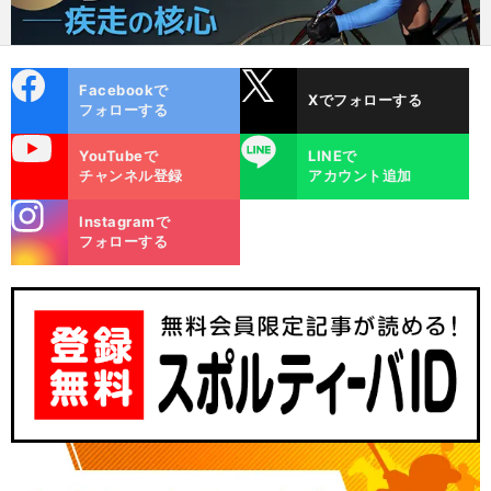
cebo
X
Facebookで
Xでフォローする
ok
フォローする
uTube
LINE
YouTubeで
LINEで
チャンネル登録
アカウント追加
stagra
Instagramで
m
フォローする