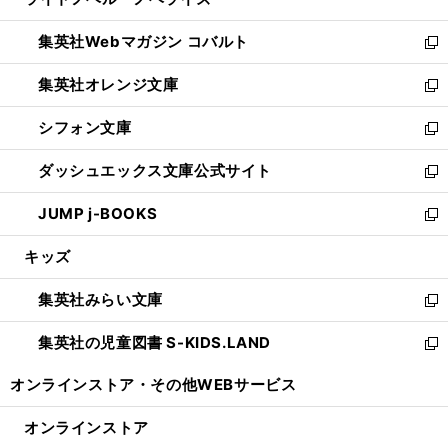
ド
ィ
い
開
ウ
ン
ウ
集英社Webマガジン コバルト
く
で
ド
ィ
新
開
ウ
ン
し
集英社オレンジ文庫
く
で
ド
い
新
開
ウ
ウ
し
シフォン文庫
く
で
ィ
い
新
開
ン
ウ
し
ダッシュエックス文庫公式サイト
く
ド
ィ
い
新
ウ
ン
ウ
し
JUMP j-BOOKS
で
ド
ィ
い
新
開
ウ
ン
ウ
し
キッズ
く
で
ド
ィ
い
開
ウ
ン
ウ
集英社みらい文庫
く
で
ド
ィ
新
開
ウ
ン
し
集英社の児童図書 S-KIDS.LAND
く
で
ド
い
新
開
ウ
ウ
し
オンラインストア・
その他WEBサービス
く
で
ィ
い
開
ン
ウ
オンラインストア
く
ド
ィ