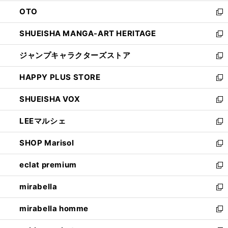
ウ
ン
OTO
で
ド
新
開
ウ
し
SHUEISHA MANGA-ART HERITAGE
く
で
い
新
開
ウ
し
ジャンプキャラクターズストア
く
ィ
い
新
ン
ウ
し
HAPPY PLUS STORE
ド
ィ
い
新
ウ
ン
ウ
し
SHUEISHA VOX
で
ド
ィ
い
新
開
ウ
ン
ウ
し
LEEマルシェ
く
で
ド
ィ
い
新
開
ウ
ン
ウ
し
SHOP Marisol
く
で
ド
ィ
い
新
開
ウ
ン
ウ
し
eclat premium
く
で
ド
ィ
い
新
開
ウ
ン
ウ
し
mirabella
く
で
ド
ィ
い
新
開
ウ
ン
ウ
し
mirabella homme
く
で
ド
ィ
い
新
開
ウ
ン
ウ
し