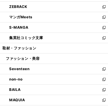
開
ウ
ン
ウ
し
ZEBRACK
く
で
ド
ィ
い
新
開
ウ
ン
ウ
し
マンガMeets
く
で
ド
ィ
い
新
開
ウ
ン
ウ
し
S-MANGA
く
で
ド
ィ
い
新
開
ウ
ン
ウ
し
集英社コミック文庫
く
で
ド
ィ
い
新
開
ウ
ン
ウ
し
取材・ファッション
く
で
ド
ィ
い
開
ウ
ン
ウ
ファッション・美容
く
で
ド
ィ
開
ウ
ン
Seventeen
く
で
ド
新
開
ウ
し
non-no
く
で
い
新
開
ウ
し
BAILA
く
ィ
い
新
ン
ウ
し
MAQUIA
ド
ィ
い
新
ウ
ン
ウ
し