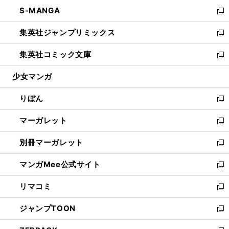
ウ
ン
ウ
し
S-MANGA
く
で
ド
ィ
い
新
開
ウ
ン
ウ
し
集英社ジャンプリミックス
く
で
ド
ィ
い
新
開
ウ
ン
ウ
し
集英社コミック文庫
く
で
ド
ィ
い
新
開
ウ
ン
ウ
し
少女マンガ
く
で
ド
ィ
い
開
ウ
ン
ウ
りぼん
く
で
ド
ィ
新
開
ウ
ン
し
マーガレット
く
で
ド
い
新
開
ウ
ウ
し
別冊マーガレット
く
で
ィ
い
新
開
ン
ウ
し
マンガMee公式サイト
く
ド
ィ
い
新
ウ
ン
ウ
し
リマコミ
で
ド
ィ
い
新
開
ウ
ン
ウ
し
ジャンプTOON
く
で
ド
ィ
い
新
開
ウ
ン
ウ
し