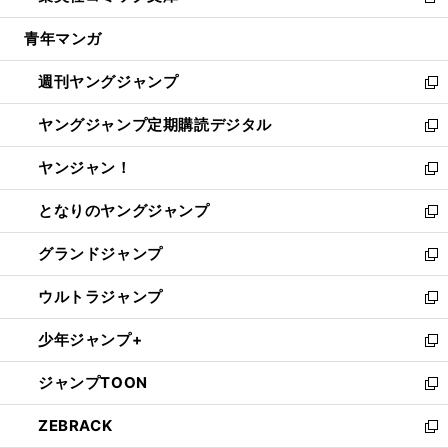
新
開
ウ
ン
ウ
し
青年マンガ
く
で
ド
ィ
い
開
ウ
ン
ウ
週刊ヤングジャンプ
く
で
ド
ィ
新
開
ウ
ン
し
ヤングジャンプ定期購読デジタル
く
で
ド
い
新
開
ウ
ウ
し
ヤンジャン！
く
で
ィ
い
新
開
ン
ウ
し
となりのヤングジャンプ
く
ド
ィ
い
新
ウ
ン
ウ
し
グランドジャンプ
で
ド
ィ
い
新
開
ウ
ン
ウ
し
ウルトラジャンプ
く
で
ド
ィ
い
新
開
ウ
ン
ウ
し
少年ジャンプ+
く
で
ド
ィ
い
新
開
ウ
ン
ウ
し
ジャンプTOON
く
で
ド
ィ
い
新
開
ウ
ン
ウ
し
ZEBRACK
く
で
ド
ィ
い
新
開