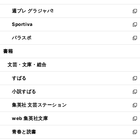
開
ウ
ウ
し
週プレ グラジャパ!
く
で
ィ
い
新
開
ン
ウ
し
Sportiva
く
ド
ィ
い
新
ウ
ン
ウ
し
パラスポ
で
ド
ィ
い
新
開
ウ
ン
ウ
し
書籍
く
で
ド
ィ
い
開
ウ
ン
ウ
文芸・文庫・総合
く
で
ド
ィ
開
ウ
ン
すばる
く
で
ド
新
開
ウ
し
小説すばる
く
で
い
新
開
ウ
し
集英社 文芸ステーション
く
ィ
い
新
ン
ウ
し
web 集英社文庫
ド
ィ
い
新
ウ
ン
ウ
し
青春と読書
で
ド
ィ
い
新
開
ウ
ン
ウ
し