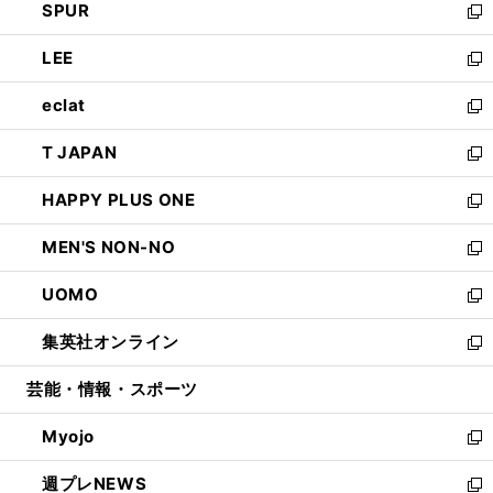
SPUR
で
ド
ィ
い
新
開
ウ
ン
ウ
し
LEE
く
で
ド
ィ
い
新
開
ウ
ン
ウ
し
eclat
く
で
ド
ィ
い
新
開
ウ
ン
ウ
し
T JAPAN
く
で
ド
ィ
い
新
開
ウ
ン
ウ
し
HAPPY PLUS ONE
く
で
ド
ィ
い
新
開
ウ
ン
ウ
し
MEN'S NON-NO
く
で
ド
ィ
い
新
開
ウ
ン
ウ
し
UOMO
く
で
ド
ィ
い
新
開
ウ
ン
ウ
し
集英社オンライン
く
で
ド
ィ
い
新
開
ウ
ン
ウ
し
芸能・情報・スポーツ
く
で
ド
ィ
い
開
ウ
ン
ウ
Myojo
く
で
ド
ィ
新
開
ウ
ン
し
週プレNEWS
く
で
ド
い
新