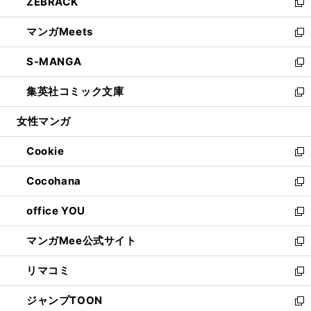
ZEBRACK
く
で
ド
ィ
い
新
開
ウ
ン
ウ
し
マンガMeets
く
で
ド
ィ
い
新
開
ウ
ン
ウ
し
S-MANGA
く
で
ド
ィ
い
新
開
ウ
ン
ウ
し
集英社コミック文庫
く
で
ド
ィ
い
新
開
ウ
ン
ウ
し
女性マンガ
く
で
ド
ィ
い
開
ウ
ン
ウ
Cookie
く
で
ド
ィ
新
開
ウ
ン
し
Cocohana
く
で
ド
い
新
開
ウ
ウ
し
office YOU
く
で
ィ
い
新
開
ン
ウ
し
マンガMee公式サイト
く
ド
ィ
い
新
ウ
ン
ウ
し
リマコミ
で
ド
ィ
い
新
開
ウ
ン
ウ
し
ジャンプTOON
く
で
ド
ィ
い
新