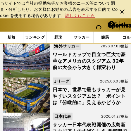
当サイトでは当社の提携先等がお客様のニーズ等について調
査・分析したり、お客様にお勧めの広告を表⽰する⽬的で Co
閉じ
okie を使⽤する場合があります。
詳しくはこちら
る
マイペ
web Sportiva (webスポルティーバ)
検索
メニュ
we
ー
「#スタジアム」の最新ニュース・ 情報
b
ジ
新着
ランキング
野球
サッカー
競馬
ゴル
ス
海外サッカー
2026.07.08更新
ポ
ル
ワールドカップで目立つ巨大で豪
テ
華なアメリカのスタジアム 32年
ィ
前の大会から大きく様変わり
ー
バ
Jリーグ
2025.06.03更新
日本で、世界で最もサッカーが見
やすいスタジアムは？ ポイント
は「俯瞰的に」見えるかどうか
日本代表
2026.01.27更新
サッカー日本代表戦開催の広島新