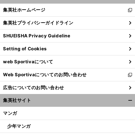
開
く/
集英社ホームページ
新
閉
し
じ
集英社プライバシーガイドライン
い
る
ウ
SHUEISHA Privacy Guideline
ィ
ン
Setting of Cookies
ド
ウ
web Sportivaについて
で
開
Web Sportivaについてのお問い合わせ
く
新
し
広告についてのお問い合わせ
い
ウ
集英社サイト
ィ
開
ン
く/
マンガ
ド
閉
ウ
じ
少年マンガ
で
る
開