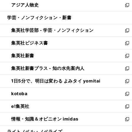
アジア人物史
く
で
ド
ィ
い
新
開
ウ
ン
ウ
し
学芸・ノンフィクション・新書
く
で
ド
ィ
い
開
ウ
ン
ウ
集英社学芸部 - 学芸・ノンフィクション
く
で
ド
ィ
新
開
ウ
ン
し
集英社ビジネス書
く
で
ド
い
新
開
ウ
ウ
し
集英社新書
く
で
ィ
い
新
開
ン
ウ
し
集英社新書プラス - 知の水先案内人
く
ド
ィ
い
新
ウ
ン
ウ
し
1日5分で、明日は変わる よみタイ yomitai
で
ド
ィ
い
新
開
ウ
ン
ウ
し
kotoba
く
で
ド
ィ
い
新
開
ウ
ン
ウ
し
e!集英社
く
で
ド
ィ
い
新
開
ウ
ン
ウ
し
情報・知識＆オピニオン imidas
く
で
ド
ィ
い
新
開
ウ
ン
ウ
し
ライトノベル・ノベライズ
く
で