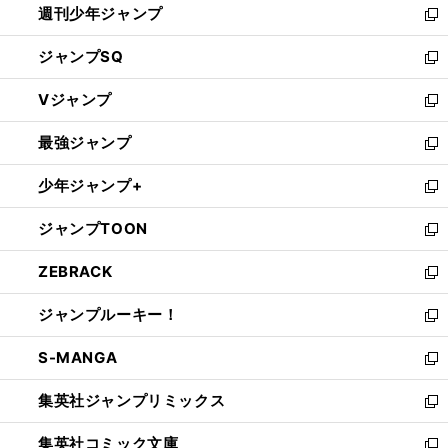
週刊少年ジャンプ
く
新
し
ジャンプSQ
い
新
ウ
し
Vジャンプ
ィ
い
新
ン
ウ
し
最強ジャンプ
ド
ィ
い
新
ウ
ン
ウ
し
少年ジャンプ+
で
ド
ィ
い
新
開
ウ
ン
ウ
し
ジャンプTOON
く
で
ド
ィ
い
新
開
ウ
ン
ウ
し
ZEBRACK
く
で
ド
ィ
い
新
開
ウ
ン
ウ
し
ジャンプルーキー！
く
で
ド
ィ
い
新
開
ウ
ン
ウ
し
S-MANGA
く
で
ド
ィ
い
新
開
ウ
ン
ウ
し
集英社ジャンプリミックス
く
で
ド
ィ
い
新
開
ウ
ン
ウ
し
集英社コミック文庫
く
で
ド
ィ
い