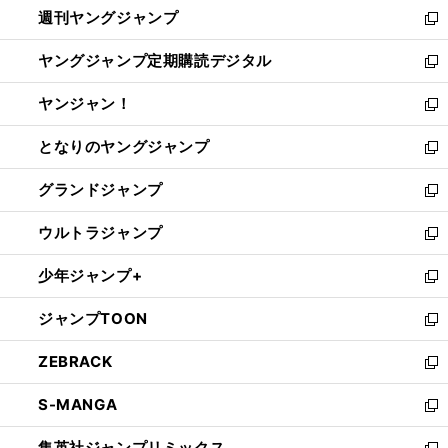
週刊ヤングジャンプ
く
で
ド
ィ
新
開
ウ
ン
し
ヤングジャンプ定期購読デジタル
く
で
ド
い
新
開
ウ
ウ
し
ヤンジャン！
く
で
ィ
い
新
開
ン
ウ
し
となりのヤングジャンプ
く
ド
ィ
い
新
ウ
ン
ウ
し
グランドジャンプ
で
ド
ィ
い
新
開
ウ
ン
ウ
し
ウルトラジャンプ
く
で
ド
ィ
い
新
開
ウ
ン
ウ
し
少年ジャンプ+
く
で
ド
ィ
い
新
開
ウ
ン
ウ
し
ジャンプTOON
く
で
ド
ィ
い
新
開
ウ
ン
ウ
し
ZEBRACK
く
で
ド
ィ
い
新
開
ウ
ン
ウ
し
S-MANGA
く
で
ド
ィ
い
新
開
ウ
ン
ウ
し
集英社ジャンプリミックス
く