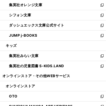
ウ
ン
し
集英社オレンジ文庫
く
で
ド
い
新
開
ウ
ウ
し
シフォン文庫
く
で
ィ
い
新
開
ン
ウ
し
ダッシュエックス文庫公式サイト
く
ド
ィ
い
新
ウ
ン
ウ
し
JUMP j-BOOKS
で
ド
ィ
い
新
開
ウ
ン
ウ
し
キッズ
く
で
ド
ィ
い
開
ウ
ン
ウ
集英社みらい文庫
く
で
ド
ィ
新
開
ウ
ン
し
集英社の児童図書 S-KIDS.LAND
く
で
ド
い
新
開
ウ
ウ
し
オンラインストア・
その他WEBサービス
く
で
ィ
い
開
ン
ウ
オンラインストア
く
ド
ィ
ウ
ン
OTO
で
ド
新
開
ウ
し