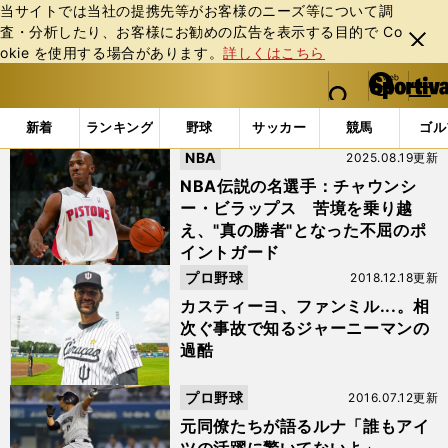
当サイトでは当社の提携先等がお客様のニーズ等について調
査・分析したり、お客様にお勧めの広告を表⽰する⽬的で Co
閉じ
okie を使⽤する場合があります。
詳しくはこちら
る
マイペ
web Sportiva (webスポルティーバ)
検索
メニュ
we
ー
「#ジャーニーマン」の最新ニュース・ 情報
b
ジ
新着
ランキング
野球
サッカー
競馬
ゴル
ス
NBA
2025.08.19更新
ポ
ル
NBA伝説の名選手：チャウンシ
テ
ー・ビラップス 苦境を乗り越
ィ
え、"真の勝者"となった不屈のポ
ー
イントガード
バ
プロ野球
2018.12.18更新
カスティーヨ、ファンミル...。相
次ぐ事故で知るジャーニーマンの
過酷
プロ野球
2016.07.12更新
元同僚たちが語るルナ「誰もアイ