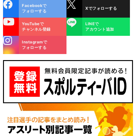
cebo
X
Facebookで
Xでフォローする
ok
フォローする
uTube
LINE
YouTubeで
LINEで
チャンネル登録
アカウント追加
stagra
Instagramで
m
フォローする