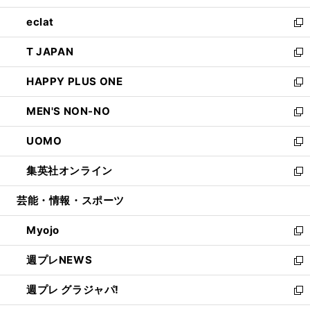
開
ウ
ン
ウ
し
eclat
く
で
ド
ィ
い
新
開
ウ
ン
ウ
し
T JAPAN
く
で
ド
ィ
い
新
開
ウ
ン
ウ
し
HAPPY PLUS ONE
く
で
ド
ィ
い
新
開
ウ
ン
ウ
し
MEN'S NON-NO
く
で
ド
ィ
い
新
開
ウ
ン
ウ
し
UOMO
く
で
ド
ィ
い
新
開
ウ
ン
ウ
し
集英社オンライン
く
で
ド
ィ
い
新
開
ウ
ン
ウ
し
芸能・情報・スポーツ
く
で
ド
ィ
い
開
ウ
ン
ウ
Myojo
く
で
ド
ィ
新
開
ウ
ン
し
週プレNEWS
く
で
ド
い
新
開
ウ
ウ
し
週プレ グラジャパ!
く
で
ィ
い
新
開
ン
ウ
し