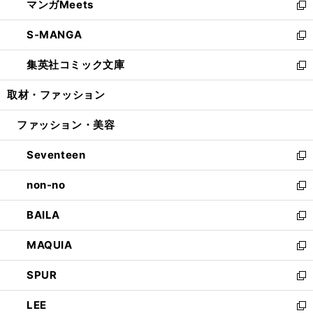
マンガMeets
く
で
ド
ィ
い
新
開
ウ
ン
ウ
し
S-MANGA
く
で
ド
ィ
い
新
開
ウ
ン
ウ
し
集英社コミック文庫
く
で
ド
ィ
い
新
開
ウ
ン
ウ
し
取材・ファッション
く
で
ド
ィ
い
開
ウ
ン
ウ
ファッション・美容
く
で
ド
ィ
開
ウ
ン
Seventeen
く
で
ド
新
開
ウ
し
non-no
く
で
い
新
開
ウ
し
BAILA
く
ィ
い
新
ン
ウ
し
MAQUIA
ド
ィ
い
新
ウ
ン
ウ
し
SPUR
で
ド
ィ
い
新
開
ウ
ン
ウ
し
LEE
く
で
ド
ィ
い
新