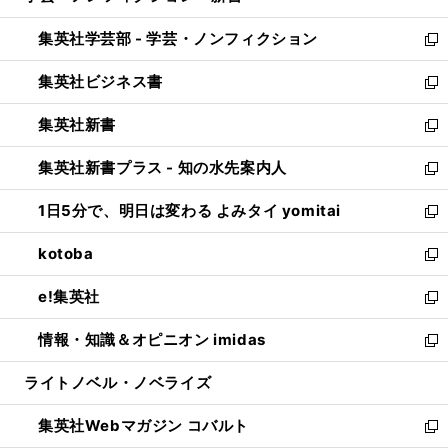
開
ウ
ン
ウ
集英社学芸部 - 学芸・ノンフィクション
く
で
ド
ィ
新
開
ウ
ン
し
集英社ビジネス書
く
で
ド
い
新
開
ウ
ウ
し
集英社新書
く
で
ィ
い
新
開
ン
ウ
し
集英社新書プラス - 知の水先案内人
く
ド
ィ
い
新
ウ
ン
ウ
し
1日5分で、明日は変わる よみタイ yomitai
で
ド
ィ
い
新
開
ウ
ン
ウ
し
kotoba
く
で
ド
ィ
い
新
開
ウ
ン
ウ
し
e!集英社
く
で
ド
ィ
い
新
開
ウ
ン
ウ
し
情報・知識＆オピニオン imidas
く
で
ド
ィ
い
新
開
ウ
ン
ウ
し
ライトノベル・ノベライズ
く
で
ド
ィ
い
開
ウ
ン
ウ
集英社Webマガジン コバルト
く
で
ド
ィ
新
開