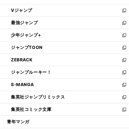
ウ
し
Vジャンプ
ィ
い
新
ン
ウ
し
最強ジャンプ
ド
ィ
い
新
ウ
ン
ウ
し
少年ジャンプ+
で
ド
ィ
い
新
開
ウ
ン
ウ
し
ジャンプTOON
く
で
ド
ィ
い
新
開
ウ
ン
ウ
し
ZEBRACK
く
で
ド
ィ
い
新
開
ウ
ン
ウ
し
ジャンプルーキー！
く
で
ド
ィ
い
新
開
ウ
ン
ウ
し
S-MANGA
く
で
ド
ィ
い
新
開
ウ
ン
ウ
し
集英社ジャンプリミックス
く
で
ド
ィ
い
新
開
ウ
ン
ウ
し
集英社コミック文庫
く
で
ド
ィ
い
新
開
ウ
ン
ウ
し
青年マンガ
く
で
ド
ィ
い
開
ウ
ン
ウ