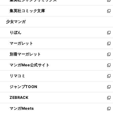
で
ド
ィ
い
新
開
ウ
ン
ウ
し
集英社コミック文庫
く
で
ド
ィ
い
新
開
ウ
ン
ウ
し
少女マンガ
く
で
ド
ィ
い
開
ウ
ン
ウ
りぼん
く
で
ド
ィ
新
開
ウ
ン
し
マーガレット
く
で
ド
い
新
開
ウ
ウ
し
別冊マーガレット
く
で
ィ
い
新
開
ン
ウ
し
マンガMee公式サイト
く
ド
ィ
い
新
ウ
ン
ウ
し
リマコミ
で
ド
ィ
い
新
開
ウ
ン
ウ
し
ジャンプTOON
く
で
ド
ィ
い
新
開
ウ
ン
ウ
し
ZEBRACK
く
で
ド
ィ
い
新
開
ウ
ン
ウ
し
マンガMeets
く
で
ド
ィ
い
新