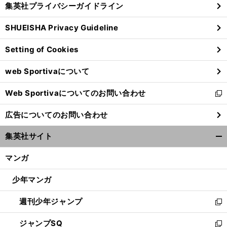
集英社プライバシーガイドライン
い
る
ウ
SHUEISHA Privacy Guideline
ィ
ン
Setting of Cookies
ド
ウ
web Sportivaについて
で
開
Web Sportivaについてのお問い合わせ
く
新
し
広告についてのお問い合わせ
い
ウ
集英社サイト
ィ
開
ン
く/
マンガ
ド
閉
ウ
じ
少年マンガ
で
る
開
週刊少年ジャンプ
く
新
し
ジャンプSQ
い
新