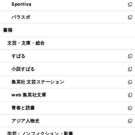
Sportiva
く
ド
ィ
い
新
ウ
ン
ウ
し
パラスポ
で
ド
ィ
い
新
開
ウ
ン
ウ
し
書籍
く
で
ド
ィ
い
開
ウ
ン
ウ
文芸・文庫・総合
く
で
ド
ィ
開
ウ
ン
すばる
く
で
ド
新
開
ウ
し
小説すばる
く
で
い
新
開
ウ
し
集英社 文芸ステーション
く
ィ
い
新
ン
ウ
し
web 集英社文庫
ド
ィ
い
新
ウ
ン
ウ
し
青春と読書
で
ド
ィ
い
新
開
ウ
ン
ウ
し
アジア人物史
く
で
ド
ィ
い
新
開
ウ
ン
ウ
し
学芸・ノンフィクション・新書
く
で
ド
ィ
い