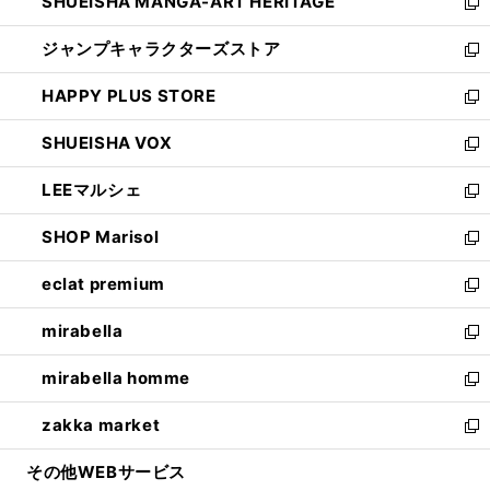
SHUEISHA MANGA-ART HERITAGE
く
で
い
新
開
ウ
し
ジャンプキャラクターズストア
く
ィ
い
新
ン
ウ
し
HAPPY PLUS STORE
ド
ィ
い
新
ウ
ン
ウ
し
SHUEISHA VOX
で
ド
ィ
い
新
開
ウ
ン
ウ
し
LEEマルシェ
く
で
ド
ィ
い
新
開
ウ
ン
ウ
し
SHOP Marisol
く
で
ド
ィ
い
新
開
ウ
ン
ウ
し
eclat premium
く
で
ド
ィ
い
新
開
ウ
ン
ウ
し
mirabella
く
で
ド
ィ
い
新
開
ウ
ン
ウ
し
mirabella homme
く
で
ド
ィ
い
新
開
ウ
ン
ウ
し
zakka market
く
で
ド
ィ
い
新
開
ウ
ン
ウ
し
その他WEBサービス
く
で
ド
ィ
い