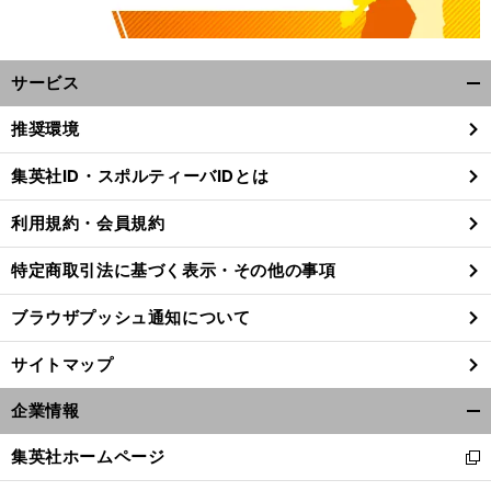
サービス
開
く/
推奨環境
閉
じ
集英社ID・スポルティーバIDとは
る
利用規約・会員規約
特定商取引法に基づく表示・その他の事項
ブラウザプッシュ通知について
サイトマップ
企業情報
開
く/
集英社ホームページ
新
閉
し
じ