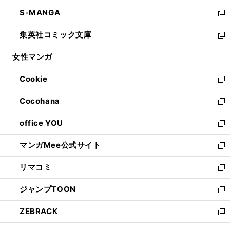
開
ウ
ン
ウ
し
S-MANGA
く
で
ド
ィ
い
新
開
ウ
ン
ウ
し
集英社コミック文庫
く
で
ド
ィ
い
新
開
ウ
ン
ウ
し
女性マンガ
く
で
ド
ィ
い
開
ウ
ン
ウ
Cookie
く
で
ド
ィ
新
開
ウ
ン
し
Cocohana
く
で
ド
い
新
開
ウ
ウ
し
office YOU
く
で
ィ
い
新
開
ン
ウ
し
マンガMee公式サイト
く
ド
ィ
い
新
ウ
ン
ウ
し
リマコミ
で
ド
ィ
い
新
開
ウ
ン
ウ
し
ジャンプTOON
く
で
ド
ィ
い
新
開
ウ
ン
ウ
し
ZEBRACK
く
で
ド
ィ
い
新
開
ウ
ン
ウ
し