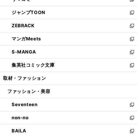
ィ
い
新
開
ウ
ン
ウ
し
ジャンプTOON
く
で
ド
ィ
い
新
開
ウ
ン
ウ
し
ZEBRACK
く
で
ド
ィ
い
新
開
ウ
ン
ウ
し
マンガMeets
く
で
ド
ィ
い
新
開
ウ
ン
ウ
し
S-MANGA
く
で
ド
ィ
い
新
開
ウ
ン
ウ
し
集英社コミック文庫
く
で
ド
ィ
い
新
開
ウ
ン
ウ
し
取材・ファッション
く
で
ド
ィ
い
開
ウ
ン
ウ
ファッション・美容
く
で
ド
ィ
開
ウ
ン
Seventeen
く
で
ド
新
開
ウ
し
non-no
く
で
い
新
開
ウ
し
BAILA
く
ィ
い
新