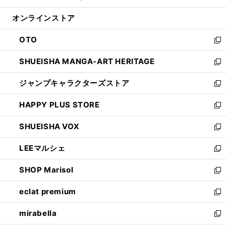
開
ン
ウ
オンラインストア
く
ド
ィ
ウ
ン
OTO
で
ド
新
開
ウ
し
SHUEISHA MANGA-ART HERITAGE
く
で
い
新
開
ウ
し
ジャンプキャラクターズストア
く
ィ
い
新
ン
ウ
し
HAPPY PLUS STORE
ド
ィ
い
新
ウ
ン
ウ
し
SHUEISHA VOX
で
ド
ィ
い
新
開
ウ
ン
ウ
し
LEEマルシェ
く
で
ド
ィ
い
新
開
ウ
ン
ウ
し
SHOP Marisol
く
で
ド
ィ
い
新
開
ウ
ン
ウ
し
eclat premium
く
で
ド
ィ
い
新
開
ウ
ン
ウ
し
mirabella
く
で
ド
ィ
い
新
開
ウ
ン
ウ