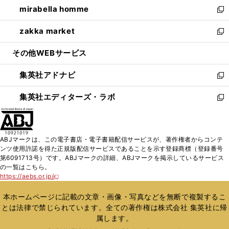
し
mirabella homme
く
で
ド
ィ
い
新
開
ウ
ン
ウ
し
zakka market
く
で
ド
ィ
い
新
開
ウ
ン
ウ
し
その他WEBサービス
く
で
ド
ィ
い
開
ウ
ン
ウ
集英社アドナビ
く
で
ド
ィ
新
開
ウ
ン
し
集英社エディターズ・ラボ
く
で
ド
い
新
開
ウ
ウ
し
く
で
ィ
い
開
ン
ウ
ABJマークは、この電子書店・電子書籍配信サービスが、著作権者からコンテ
く
ド
ィ
ンツ使用許諾を得た正規版配信サービスであることを示す登録商標（登録番号
ウ
ン
第6091713号）です。ABJマークの詳細、ABJマークを掲示しているサービス
で
ド
の一覧はこちら。
開
ウ
https://aebs.or.jp/
新
く
で
し
い
開
本ホームページに記載の文章・画像・写真などを無断で複製するこ
ウ
く
とは法律で禁じられています。全ての著作権は株式会社 集英社に帰
ィ
属します。
ン
ド