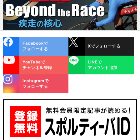
cebo
X
Facebookで
Xでフォローする
ok
フォローする
uTube
LINE
YouTubeで
LINEで
チャンネル登録
アカウント追加
stagra
Instagramで
m
フォローする