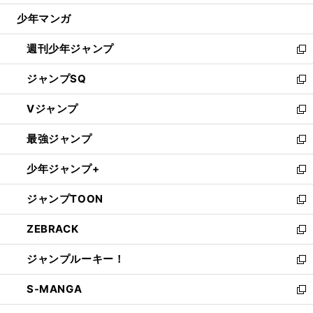
ウ
じ
少年マンガ
で
る
開
週刊少年ジャンプ
く
新
し
ジャンプSQ
い
新
ウ
し
Vジャンプ
ィ
い
新
ン
ウ
し
最強ジャンプ
ド
ィ
い
新
ウ
ン
ウ
し
少年ジャンプ+
で
ド
ィ
い
新
開
ウ
ン
ウ
し
ジャンプTOON
く
で
ド
ィ
い
新
開
ウ
ン
ウ
し
ZEBRACK
く
で
ド
ィ
い
新
開
ウ
ン
ウ
し
ジャンプルーキー！
く
で
ド
ィ
い
新
開
ウ
ン
ウ
し
S-MANGA
く
で
ド
ィ
い
新
開
ウ
ン
ウ
し