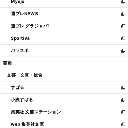
Myojo
く
で
ド
ィ
新
開
ウ
ン
し
週プレNEWS
く
で
ド
い
新
開
ウ
ウ
し
週プレ グラジャパ!
く
で
ィ
い
新
開
ン
ウ
し
Sportiva
く
ド
ィ
い
新
ウ
ン
ウ
し
パラスポ
で
ド
ィ
い
新
開
ウ
ン
ウ
し
書籍
く
で
ド
ィ
い
開
ウ
ン
ウ
文芸・文庫・総合
く
で
ド
ィ
開
ウ
ン
すばる
く
で
ド
新
開
ウ
し
小説すばる
く
で
い
新
開
ウ
し
集英社 文芸ステーション
く
ィ
い
新
ン
ウ
し
web 集英社文庫
ド
ィ
い
新