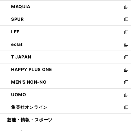
ン
ウ
し
MAQUIA
ド
ィ
い
新
ウ
ン
ウ
し
SPUR
で
ド
ィ
い
新
開
ウ
ン
ウ
し
LEE
く
で
ド
ィ
い
新
開
ウ
ン
ウ
し
eclat
く
で
ド
ィ
い
新
開
ウ
ン
ウ
し
T JAPAN
く
で
ド
ィ
い
新
開
ウ
ン
ウ
し
HAPPY PLUS ONE
く
で
ド
ィ
い
新
開
ウ
ン
ウ
し
MEN'S NON-NO
く
で
ド
ィ
い
新
開
ウ
ン
ウ
し
UOMO
く
で
ド
ィ
い
新
開
ウ
ン
ウ
し
集英社オンライン
く
で
ド
ィ
い
新
開
ウ
ン
ウ
し
芸能・情報・スポーツ
く
で
ド
ィ
い
開
ウ
ン
ウ