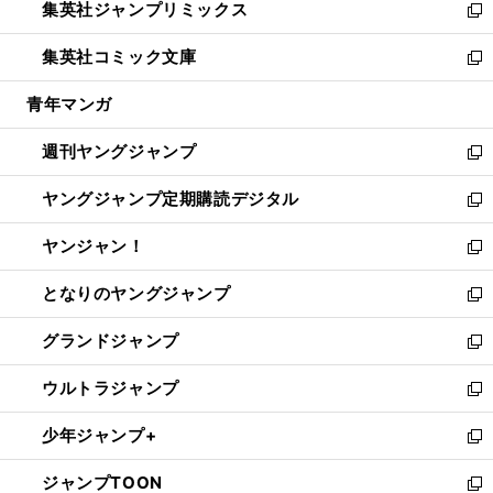
集英社ジャンプリミックス
く
で
ド
ィ
い
新
開
ウ
ン
ウ
し
集英社コミック文庫
く
で
ド
ィ
い
新
開
ウ
ン
ウ
し
青年マンガ
く
で
ド
ィ
い
開
ウ
ン
ウ
週刊ヤングジャンプ
く
で
ド
ィ
新
開
ウ
ン
し
ヤングジャンプ定期購読デジタル
く
で
ド
い
新
開
ウ
ウ
し
ヤンジャン！
く
で
ィ
い
新
開
ン
ウ
し
となりのヤングジャンプ
く
ド
ィ
い
新
ウ
ン
ウ
し
グランドジャンプ
で
ド
ィ
い
新
開
ウ
ン
ウ
し
ウルトラジャンプ
く
で
ド
ィ
い
新
開
ウ
ン
ウ
し
少年ジャンプ+
く
で
ド
ィ
い
新
開
ウ
ン
ウ
し
ジャンプTOON
く
で
ド
ィ
い
新