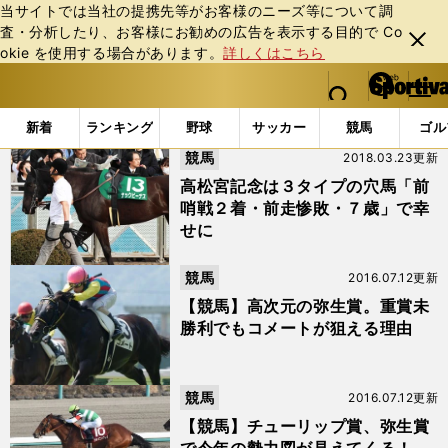
当サイトでは当社の提携先等がお客様のニーズ等について調
査・分析したり、お客様にお勧めの広告を表⽰する⽬的で Co
閉じ
okie を使⽤する場合があります。
詳しくはこちら
る
マイペ
web Sportiva (webスポルティーバ)
検索
メニュ
we
ー
「#シャイニングレイ」の最新ニュース・ 情報
b
ジ
新着
ランキング
野球
サッカー
競馬
ゴル
ス
競馬
2018.03.23更新
ポ
ル
高松宮記念は３タイプの穴馬「前
テ
哨戦２着・前走惨敗・７歳」で幸
ィ
せに
ー
バ
競馬
2016.07.12更新
【競馬】高次元の弥生賞。重賞未
勝利でもコメートが狙える理由
競馬
2016.07.12更新
【競馬】チューリップ賞、弥生賞