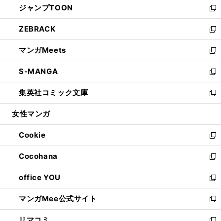
ジャンプTOON
く
で
ド
ィ
い
新
開
ウ
ン
ウ
し
ZEBRACK
く
で
ド
ィ
い
新
開
ウ
ン
ウ
し
マンガMeets
く
で
ド
ィ
い
新
開
ウ
ン
ウ
し
S-MANGA
く
で
ド
ィ
い
新
開
ウ
ン
ウ
し
集英社コミック文庫
く
で
ド
ィ
い
新
開
ウ
ン
ウ
し
女性マンガ
く
で
ド
ィ
い
開
ウ
ン
ウ
Cookie
く
で
ド
ィ
新
開
ウ
ン
し
Cocohana
く
で
ド
い
新
開
ウ
ウ
し
office YOU
く
で
ィ
い
新
開
ン
ウ
し
マンガMee公式サイト
く
ド
ィ
い
新
ウ
ン
ウ
し
リマコミ
で
ド