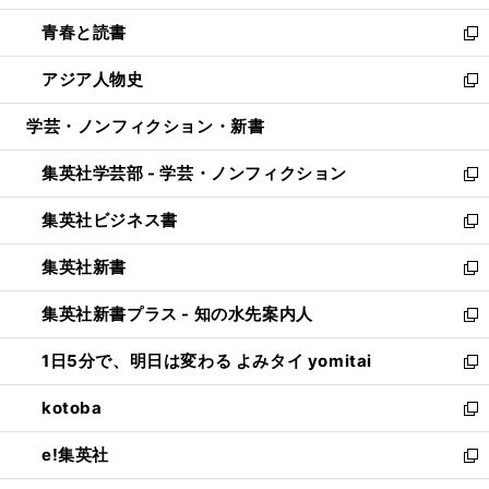
ウ
ン
ウ
し
青春と読書
で
ド
ィ
い
新
開
ウ
ン
ウ
し
アジア人物史
く
で
ド
ィ
い
新
開
ウ
ン
ウ
し
学芸・ノンフィクション・新書
く
で
ド
ィ
い
開
ウ
ン
ウ
集英社学芸部 - 学芸・ノンフィクション
く
で
ド
ィ
新
開
ウ
ン
し
集英社ビジネス書
く
で
ド
い
新
開
ウ
ウ
し
集英社新書
く
で
ィ
い
新
開
ン
ウ
し
集英社新書プラス - 知の水先案内人
く
ド
ィ
い
新
ウ
ン
ウ
し
1日5分で、明日は変わる よみタイ yomitai
で
ド
ィ
い
新
開
ウ
ン
ウ
し
kotoba
く
で
ド
ィ
い
新
開
ウ
ン
ウ
し
e!集英社
く
で
ド
ィ
い
新
開
ウ
ン
ウ
し