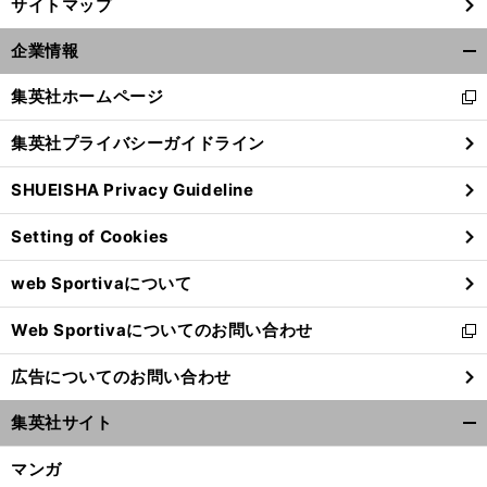
サイトマップ
企業情報
開
く/
集英社ホームページ
新
閉
し
じ
集英社プライバシーガイドライン
い
る
ウ
SHUEISHA Privacy Guideline
ィ
ン
Setting of Cookies
ド
ウ
web Sportivaについて
で
開
Web Sportivaについてのお問い合わせ
く
新
し
広告についてのお問い合わせ
い
ウ
集英社サイト
ィ
開
ン
く/
マンガ
ド
閉