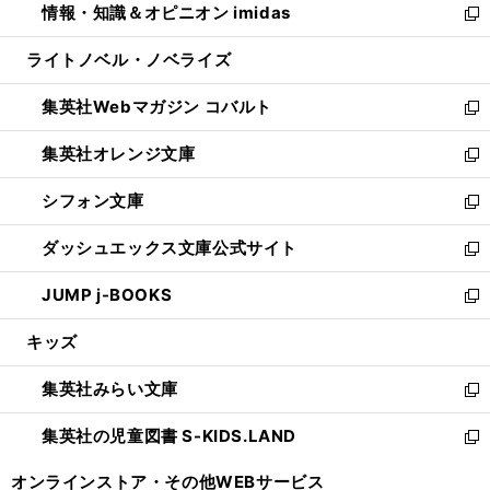
情報・知識＆オピニオン imidas
く
で
ド
ィ
い
新
開
ウ
ン
ウ
し
ライトノベル・ノベライズ
く
で
ド
ィ
い
開
ウ
ン
ウ
集英社Webマガジン コバルト
く
で
ド
ィ
新
開
ウ
ン
し
集英社オレンジ文庫
く
で
ド
い
新
開
ウ
ウ
し
シフォン文庫
く
で
ィ
い
新
開
ン
ウ
し
ダッシュエックス文庫公式サイト
く
ド
ィ
い
新
ウ
ン
ウ
し
JUMP j-BOOKS
で
ド
ィ
い
新
開
ウ
ン
ウ
し
キッズ
く
で
ド
ィ
い
開
ウ
ン
ウ
集英社みらい文庫
く
で
ド
ィ
新
開
ウ
ン
し
集英社の児童図書 S-KIDS.LAND
く
で
ド
い
新
開
ウ
ウ
し
オンラインストア・
その他WEBサービス
く
で
ィ
い