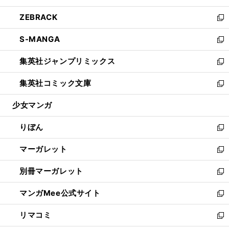
開
ウ
ン
ウ
し
ZEBRACK
く
で
ド
ィ
い
新
開
ウ
ン
ウ
し
S-MANGA
く
で
ド
ィ
い
新
開
ウ
ン
ウ
し
集英社ジャンプリミックス
く
で
ド
ィ
い
新
開
ウ
ン
ウ
し
集英社コミック文庫
く
で
ド
ィ
い
新
開
ウ
ン
ウ
し
少女マンガ
く
で
ド
ィ
い
開
ウ
ン
ウ
りぼん
く
で
ド
ィ
新
開
ウ
ン
し
マーガレット
く
で
ド
い
新
開
ウ
ウ
し
別冊マーガレット
く
で
ィ
い
新
開
ン
ウ
し
マンガMee公式サイト
く
ド
ィ
い
新
ウ
ン
ウ
し
リマコミ
で
ド
ィ
い
新
開
ウ
ン
ウ
し