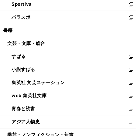
Sportiva
く
ド
ィ
い
新
ウ
ン
ウ
し
パラスポ
で
ド
ィ
い
新
開
ウ
ン
ウ
し
書籍
く
で
ド
ィ
い
開
ウ
ン
ウ
文芸・文庫・総合
く
で
ド
ィ
開
ウ
ン
すばる
く
で
ド
新
開
ウ
し
小説すばる
く
で
い
新
開
ウ
し
集英社 文芸ステーション
く
ィ
い
新
ン
ウ
し
web 集英社文庫
ド
ィ
い
新
ウ
ン
ウ
し
青春と読書
で
ド
ィ
い
新
開
ウ
ン
ウ
し
アジア人物史
く
で
ド
ィ
い
新
開
ウ
ン
ウ
し
学芸・ノンフィクション・新書
く
で
ド
ィ
い