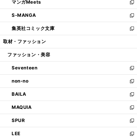
マンガMeets
く
で
ド
ィ
い
新
開
ウ
ン
ウ
し
S-MANGA
く
で
ド
ィ
い
新
開
ウ
ン
ウ
し
集英社コミック文庫
く
で
ド
ィ
い
新
開
ウ
ン
ウ
し
取材・ファッション
く
で
ド
ィ
い
開
ウ
ン
ウ
ファッション・美容
く
で
ド
ィ
開
ウ
ン
Seventeen
く
で
ド
新
開
ウ
し
non-no
く
で
い
新
開
ウ
し
BAILA
く
ィ
い
新
ン
ウ
し
MAQUIA
ド
ィ
い
新
ウ
ン
ウ
し
SPUR
で
ド
ィ
い
新
開
ウ
ン
ウ
し
LEE
く
で
ド
ィ
い
新