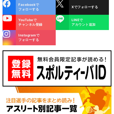
cebo
X
Facebookで
Xでフォローする
ok
フォローする
uTube
LINE
YouTubeで
LINEで
チャンネル登録
アカウント追加
stagra
Instagramで
m
フォローする