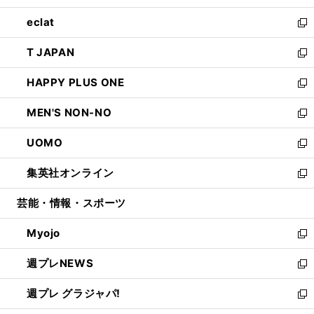
開
ウ
ン
ウ
し
eclat
く
で
ド
ィ
い
新
開
ウ
ン
ウ
し
T JAPAN
く
で
ド
ィ
い
新
開
ウ
ン
ウ
し
HAPPY PLUS ONE
く
で
ド
ィ
い
新
開
ウ
ン
ウ
し
MEN'S NON-NO
く
で
ド
ィ
い
新
開
ウ
ン
ウ
し
UOMO
く
で
ド
ィ
い
新
開
ウ
ン
ウ
し
集英社オンライン
く
で
ド
ィ
い
新
開
ウ
ン
ウ
し
芸能・情報・スポーツ
く
で
ド
ィ
い
開
ウ
ン
ウ
Myojo
く
で
ド
ィ
新
開
ウ
ン
し
週プレNEWS
く
で
ド
い
新
開
ウ
ウ
し
週プレ グラジャパ!
く
で
ィ
い
新
開
ン
ウ
し