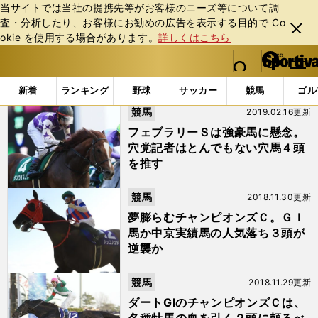
当サイトでは当社の提携先等がお客様のニーズ等について調
査・分析したり、お客様にお勧めの広告を表⽰する⽬的で Co
閉じ
okie を使⽤する場合があります。
詳しくはこちら
る
マイペ
web Sportiva (webスポルティーバ)
検索
メニュ
we
ー
「#サンライズソア」の最新ニュース・ 情報
b
ジ
新着
ランキング
野球
サッカー
競馬
ゴル
ス
競馬
2019.02.16更新
ポ
ル
フェブラリーＳは強豪馬に懸念。
テ
穴党記者はとんでもない穴馬４頭
ィ
を推す
ー
バ
競馬
2018.11.30更新
夢膨らむチャンピオンズＣ。ＧＩ
馬か中京実績馬の人気落ち３頭が
逆襲か
競馬
2018.11.29更新
ダートGⅠのチャンピオンズＣは、