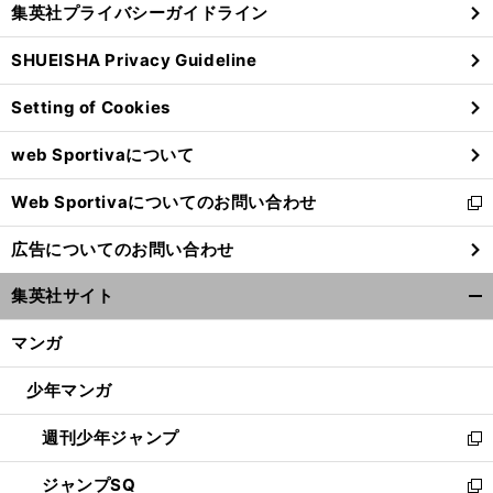
集英社プライバシーガイドライン
い
る
ウ
SHUEISHA Privacy Guideline
ィ
ン
Setting of Cookies
ド
ウ
web Sportivaについて
で
開
Web Sportivaについてのお問い合わせ
く
新
し
広告についてのお問い合わせ
い
ウ
集英社サイト
ィ
開
ン
く/
マンガ
ド
閉
ウ
じ
少年マンガ
で
る
開
週刊少年ジャンプ
く
新
し
ジャンプSQ
い
新