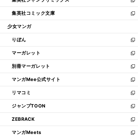
で
ド
ィ
い
新
開
ウ
ン
ウ
し
集英社コミック文庫
く
で
ド
ィ
い
新
開
ウ
ン
ウ
し
少女マンガ
く
で
ド
ィ
い
開
ウ
ン
ウ
りぼん
く
で
ド
ィ
新
開
ウ
ン
し
マーガレット
く
で
ド
い
新
開
ウ
ウ
し
別冊マーガレット
く
で
ィ
い
新
開
ン
ウ
し
マンガMee公式サイト
く
ド
ィ
い
新
ウ
ン
ウ
し
リマコミ
で
ド
ィ
い
新
開
ウ
ン
ウ
し
ジャンプTOON
く
で
ド
ィ
い
新
開
ウ
ン
ウ
し
ZEBRACK
く
で
ド
ィ
い
新
開
ウ
ン
ウ
し
マンガMeets
く
で
ド
ィ
い
新