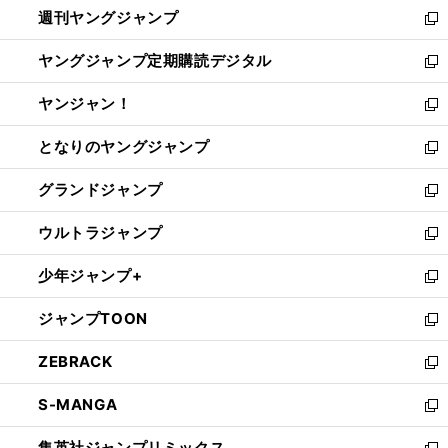
週刊ヤングジャンプ
く
で
ド
ィ
新
開
ウ
ン
し
ヤングジャンプ定期購読デジタル
く
で
ド
い
新
開
ウ
ウ
し
ヤンジャン！
く
で
ィ
い
新
開
ン
ウ
し
となりのヤングジャンプ
く
ド
ィ
い
新
ウ
ン
ウ
し
グランドジャンプ
で
ド
ィ
い
新
開
ウ
ン
ウ
し
ウルトラジャンプ
く
で
ド
ィ
い
新
開
ウ
ン
ウ
し
少年ジャンプ+
く
で
ド
ィ
い
新
開
ウ
ン
ウ
し
ジャンプTOON
く
で
ド
ィ
い
新
開
ウ
ン
ウ
し
ZEBRACK
く
で
ド
ィ
い
新
開
ウ
ン
ウ
し
S-MANGA
く
で
ド
ィ
い
新
開
ウ
ン
ウ
し
集英社ジャンプリミックス
く