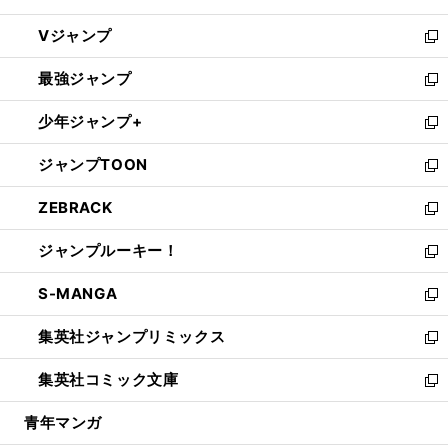
ウ
し
Vジャンプ
ィ
い
新
ン
ウ
し
最強ジャンプ
ド
ィ
い
新
ウ
ン
ウ
し
少年ジャンプ+
で
ド
ィ
い
新
開
ウ
ン
ウ
し
ジャンプTOON
く
で
ド
ィ
い
新
開
ウ
ン
ウ
し
ZEBRACK
く
で
ド
ィ
い
新
開
ウ
ン
ウ
し
ジャンプルーキー！
く
で
ド
ィ
い
新
開
ウ
ン
ウ
し
S-MANGA
く
で
ド
ィ
い
新
開
ウ
ン
ウ
し
集英社ジャンプリミックス
く
で
ド
ィ
い
新
開
ウ
ン
ウ
し
集英社コミック文庫
く
で
ド
ィ
い
新
開
ウ
ン
ウ
し
青年マンガ
く
で
ド
ィ
い
開
ウ
ン
ウ