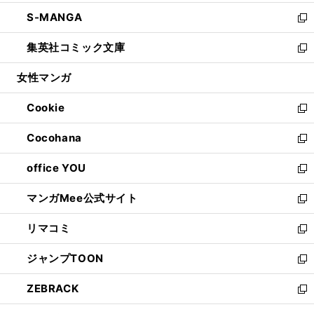
開
ウ
ン
ウ
し
S-MANGA
く
で
ド
ィ
い
新
開
ウ
ン
ウ
し
集英社コミック文庫
く
で
ド
ィ
い
新
開
ウ
ン
ウ
し
女性マンガ
く
で
ド
ィ
い
開
ウ
ン
ウ
Cookie
く
で
ド
ィ
新
開
ウ
ン
し
Cocohana
く
で
ド
い
新
開
ウ
ウ
し
office YOU
く
で
ィ
い
新
開
ン
ウ
し
マンガMee公式サイト
く
ド
ィ
い
新
ウ
ン
ウ
し
リマコミ
で
ド
ィ
い
新
開
ウ
ン
ウ
し
ジャンプTOON
く
で
ド
ィ
い
新
開
ウ
ン
ウ
し
ZEBRACK
く
で
ド
ィ
い
新
開
ウ
ン
ウ
し