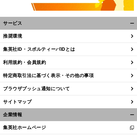
サービス
開
く/
推奨環境
閉
じ
集英社ID・スポルティーバIDとは
る
利用規約・会員規約
特定商取引法に基づく表示・その他の事項
ブラウザプッシュ通知について
サイトマップ
企業情報
開
く/
集英社ホームページ
新
閉
し
じ