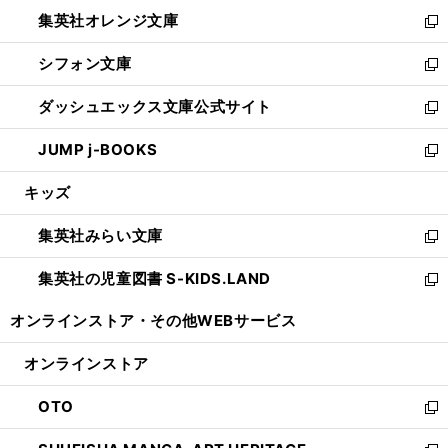
ウ
ン
し
集英社オレンジ文庫
く
で
ド
い
新
開
ウ
ウ
し
シフォン文庫
く
で
ィ
い
新
開
ン
ウ
し
ダッシュエックス文庫公式サイト
く
ド
ィ
い
新
ウ
ン
ウ
し
JUMP j-BOOKS
で
ド
ィ
い
新
開
ウ
ン
ウ
し
キッズ
く
で
ド
ィ
い
開
ウ
ン
ウ
集英社みらい文庫
く
で
ド
ィ
新
開
ウ
ン
し
集英社の児童図書 S-KIDS.LAND
く
で
ド
い
新
開
ウ
ウ
し
オンラインストア・
その他WEBサービス
く
で
ィ
い
開
ン
ウ
オンラインストア
く
ド
ィ
ウ
ン
OTO
で
ド
新
開
ウ
し