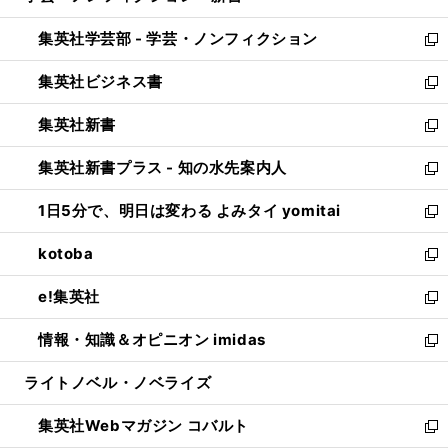
開
ウ
ン
ウ
集英社学芸部 - 学芸・ノンフィクション
く
で
ド
ィ
新
開
ウ
ン
し
集英社ビジネス書
く
で
ド
い
新
開
ウ
ウ
し
集英社新書
く
で
ィ
い
新
開
ン
ウ
し
集英社新書プラス - 知の水先案内人
く
ド
ィ
い
新
ウ
ン
ウ
し
1日5分で、明日は変わる よみタイ yomitai
で
ド
ィ
い
新
開
ウ
ン
ウ
し
kotoba
く
で
ド
ィ
い
新
開
ウ
ン
ウ
し
e!集英社
く
で
ド
ィ
い
新
開
ウ
ン
ウ
し
情報・知識＆オピニオン imidas
く
で
ド
ィ
い
新
開
ウ
ン
ウ
し
ライトノベル・ノベライズ
く
で
ド
ィ
い
開
ウ
ン
ウ
集英社Webマガジン コバルト
く
で
ド
ィ
新
開