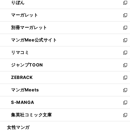
りぼん
く
で
ド
ィ
新
開
ウ
ン
し
マーガレット
く
で
ド
い
新
開
ウ
ウ
し
別冊マーガレット
く
で
ィ
い
新
開
ン
ウ
し
マンガMee公式サイト
く
ド
ィ
い
新
ウ
ン
ウ
し
リマコミ
で
ド
ィ
い
新
開
ウ
ン
ウ
し
ジャンプTOON
く
で
ド
ィ
い
新
開
ウ
ン
ウ
し
ZEBRACK
く
で
ド
ィ
い
新
開
ウ
ン
ウ
し
マンガMeets
く
で
ド
ィ
い
新
開
ウ
ン
ウ
し
S-MANGA
く
で
ド
ィ
い
新
開
ウ
ン
ウ
し
集英社コミック文庫
く
で
ド
ィ
い
新
開
ウ
ン
ウ
し
女性マンガ
く
で
ド
ィ
い