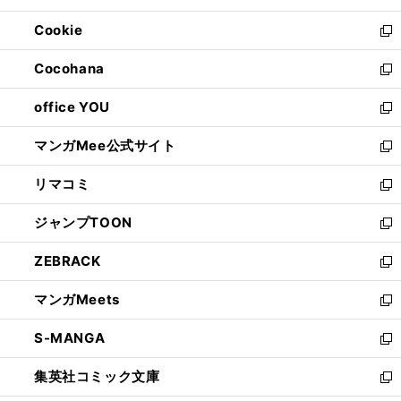
開
ウ
ン
ウ
Cookie
く
で
ド
ィ
新
開
ウ
ン
し
Cocohana
く
で
ド
い
新
開
ウ
ウ
し
office YOU
く
で
ィ
い
新
開
ン
ウ
し
マンガMee公式サイト
く
ド
ィ
い
新
ウ
ン
ウ
し
リマコミ
で
ド
ィ
い
新
開
ウ
ン
ウ
し
ジャンプTOON
く
で
ド
ィ
い
新
開
ウ
ン
ウ
し
ZEBRACK
く
で
ド
ィ
い
新
開
ウ
ン
ウ
し
マンガMeets
く
で
ド
ィ
い
新
開
ウ
ン
ウ
し
S-MANGA
く
で
ド
ィ
い
新
開
ウ
ン
ウ
し
集英社コミック文庫
く
で
ド
ィ
い
新
開
ウ
ン
ウ
し