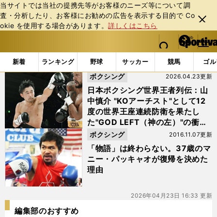
当サイトでは当社の提携先等がお客様のニーズ等について調
査・分析したり、お客様にお勧めの広告を表⽰する⽬的で Co
閉じ
okie を使⽤する場合があります。
詳しくはこちら
る
マイペ
web Sportiva (webスポルティーバ)
検索
メニュ
we
ー
「#ゴッドレフト」の最新ニュース・ 情報
b
ジ
新着
ランキング
野球
サッカー
競馬
ゴル
ス
ボクシング
2026.04.23更新
ポ
ル
日本ボクシング世界王者列伝：山
テ
中慎介 "KOアーチスト"として12
ィ
度の世界王座連続防衛を果たし
ー
た"GOD LEFT（神の左）"の衝撃
バ
史
ボクシング
2016.11.07更新
「物語」は終わらない。37歳のマ
ニー・パッキャオが復帰を決めた
理由
2026年04月23日 16:33 更新
編集部のおすすめ