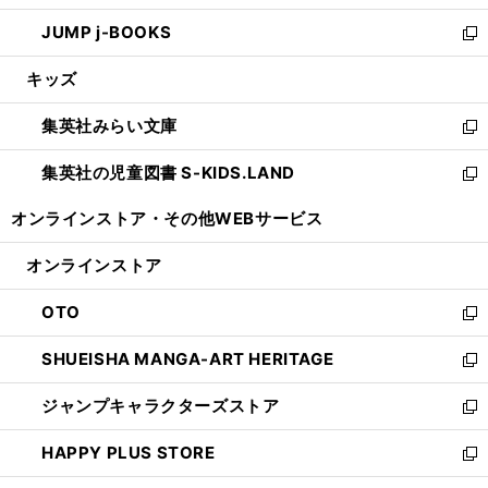
ウ
ン
ウ
し
JUMP j-BOOKS
で
ド
ィ
い
新
開
ウ
ン
ウ
し
キッズ
く
で
ド
ィ
い
開
ウ
ン
ウ
集英社みらい文庫
く
で
ド
ィ
新
開
ウ
ン
し
集英社の児童図書 S-KIDS.LAND
く
で
ド
い
新
開
ウ
ウ
し
オンラインストア・
その他WEBサービス
く
で
ィ
い
開
ン
ウ
オンラインストア
く
ド
ィ
ウ
ン
OTO
で
ド
新
開
ウ
し
SHUEISHA MANGA-ART HERITAGE
く
で
い
新
開
ウ
し
ジャンプキャラクターズストア
く
ィ
い
新
ン
ウ
し
HAPPY PLUS STORE
ド
ィ
い
新
ウ
ン
ウ
し