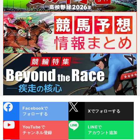
cebo
X
Facebookで
Xでフォローする
ok
フォローする
uTube
LINE
YouTubeで
LINEで
チャンネル登録
アカウント追加