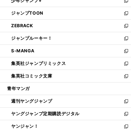
少年ジャンプ+
で
ド
ィ
い
新
開
ウ
ン
ウ
し
ジャンプTOON
く
で
ド
ィ
い
新
開
ウ
ン
ウ
し
ZEBRACK
く
で
ド
ィ
い
新
開
ウ
ン
ウ
し
ジャンプルーキー！
く
で
ド
ィ
い
新
開
ウ
ン
ウ
し
S-MANGA
く
で
ド
ィ
い
新
開
ウ
ン
ウ
し
集英社ジャンプリミックス
く
で
ド
ィ
い
新
開
ウ
ン
ウ
し
集英社コミック文庫
く
で
ド
ィ
い
新
開
ウ
ン
ウ
し
青年マンガ
く
で
ド
ィ
い
開
ウ
ン
ウ
週刊ヤングジャンプ
く
で
ド
ィ
新
開
ウ
ン
し
ヤングジャンプ定期購読デジタル
く
で
ド
い
新
開
ウ
ウ
し
ヤンジャン！
く
で
ィ
い
新