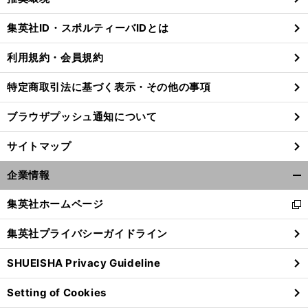
閉
じ
集英社ID・スポルティーバIDとは
る
利用規約・会員規約
特定商取引法に基づく表示・その他の事項
ブラウザプッシュ通知について
サイトマップ
企業情報
開
く/
集英社ホームページ
新
閉
し
じ
集英社プライバシーガイドライン
い
る
ウ
SHUEISHA Privacy Guideline
ィ
ン
Setting of Cookies
ド