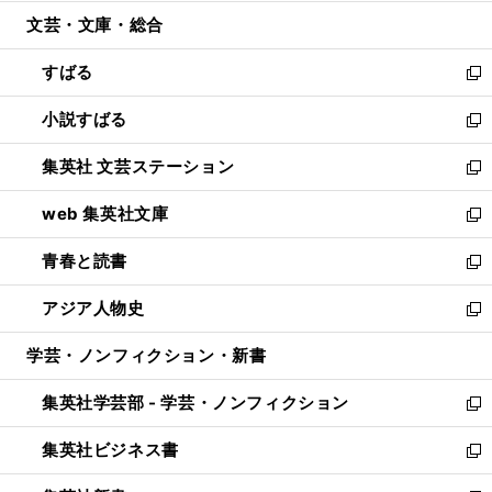
開
ウ
ン
ウ
文芸・文庫・総合
く
で
ド
ィ
開
ウ
ン
すばる
く
で
ド
新
開
ウ
し
小説すばる
く
で
い
新
開
ウ
し
集英社 文芸ステーション
く
ィ
い
新
ン
ウ
し
web 集英社文庫
ド
ィ
い
新
ウ
ン
ウ
し
青春と読書
で
ド
ィ
い
新
開
ウ
ン
ウ
し
アジア人物史
く
で
ド
ィ
い
新
開
ウ
ン
ウ
し
学芸・ノンフィクション・新書
く
で
ド
ィ
い
開
ウ
ン
ウ
集英社学芸部 - 学芸・ノンフィクション
く
で
ド
ィ
新
開
ウ
ン
し
集英社ビジネス書
く
で
ド
い
新
開
ウ
ウ
し