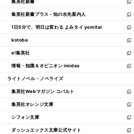
集英社新書
く
で
ィ
い
新
開
ン
ウ
し
集英社新書プラス - 知の水先案内人
く
ド
ィ
い
新
ウ
ン
ウ
し
1日5分で、明日は変わる よみタイ yomitai
で
ド
ィ
い
新
開
ウ
ン
ウ
し
kotoba
く
で
ド
ィ
い
新
開
ウ
ン
ウ
し
e!集英社
く
で
ド
ィ
い
新
開
ウ
ン
ウ
し
情報・知識＆オピニオン imidas
く
で
ド
ィ
い
新
開
ウ
ン
ウ
し
ライトノベル・ノベライズ
く
で
ド
ィ
い
開
ウ
ン
ウ
集英社Webマガジン コバルト
く
で
ド
ィ
新
開
ウ
ン
し
集英社オレンジ文庫
く
で
ド
い
新
開
ウ
ウ
し
シフォン文庫
く
で
ィ
い
新
開
ン
ウ
し
ダッシュエックス文庫公式サイト
く
ド
ィ
い
新