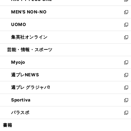
ィ
い
新
開
ウ
ン
ウ
し
MEN'S NON-NO
く
で
ド
ィ
い
新
開
ウ
ン
ウ
し
UOMO
く
で
ド
ィ
い
新
開
ウ
ン
ウ
し
集英社オンライン
く
で
ド
ィ
い
新
開
ウ
ン
ウ
し
芸能・情報・スポーツ
く
で
ド
ィ
い
開
ウ
ン
ウ
Myojo
く
で
ド
ィ
新
開
ウ
ン
し
週プレNEWS
く
で
ド
い
新
開
ウ
ウ
し
週プレ グラジャパ!
く
で
ィ
い
新
開
ン
ウ
し
Sportiva
く
ド
ィ
い
新
ウ
ン
ウ
し
パラスポ
で
ド
ィ
い
新
開
ウ
ン
ウ
し
書籍
く
で
ド
ィ
い