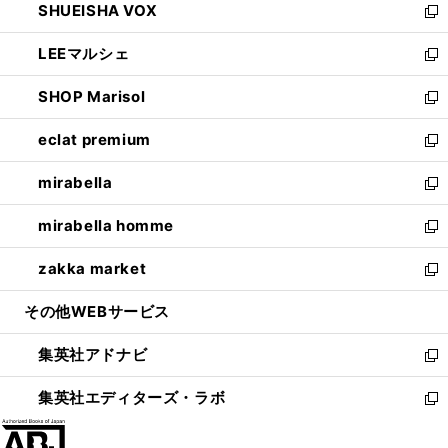
SHUEISHA VOX
で
ド
ィ
い
新
開
ウ
ン
ウ
し
LEEマルシェ
く
で
ド
ィ
い
新
開
ウ
ン
ウ
し
SHOP Marisol
く
で
ド
ィ
い
新
開
ウ
ン
ウ
し
eclat premium
く
で
ド
ィ
い
新
開
ウ
ン
ウ
し
mirabella
く
で
ド
ィ
い
新
開
ウ
ン
ウ
し
mirabella homme
く
で
ド
ィ
い
新
開
ウ
ン
ウ
し
zakka market
く
で
ド
ィ
い
新
開
ウ
ン
ウ
し
その他WEBサービス
く
で
ド
ィ
い
開
ウ
ン
ウ
集英社アドナビ
く
で
ド
ィ
新
開
ウ
ン
し
集英社エディターズ・ラボ
く
で
ド
い
新
開
ウ
ウ
し
く
で
ィ
い