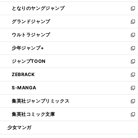
開
ン
ウ
し
となりのヤングジャンプ
く
ド
ィ
い
新
ウ
ン
ウ
し
グランドジャンプ
で
ド
ィ
い
新
開
ウ
ン
ウ
し
ウルトラジャンプ
く
で
ド
ィ
い
新
開
ウ
ン
ウ
し
少年ジャンプ+
く
で
ド
ィ
い
新
開
ウ
ン
ウ
し
ジャンプTOON
く
で
ド
ィ
い
新
開
ウ
ン
ウ
し
ZEBRACK
く
で
ド
ィ
い
新
開
ウ
ン
ウ
し
S-MANGA
く
で
ド
ィ
い
新
開
ウ
ン
ウ
し
集英社ジャンプリミックス
く
で
ド
ィ
い
新
開
ウ
ン
ウ
し
集英社コミック文庫
く
で
ド
ィ
い
新
開
ウ
ン
ウ
し
少女マンガ
く
で
ド
ィ
い
開
ウ
ン
ウ