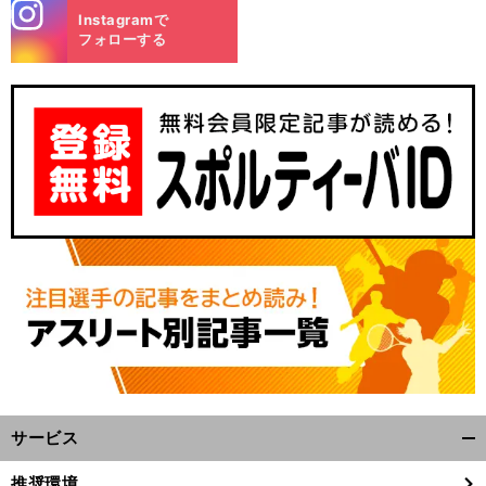
stagra
Instagramで
m
フォローする
サービス
開
く/
推奨環境