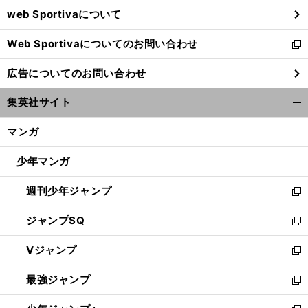
ウ
web Sportivaについて
で
開
Web Sportivaについてのお問い合わせ
く
新
し
広告についてのお問い合わせ
い
ウ
集英社サイト
ィ
開
ン
く/
マンガ
ド
閉
ウ
じ
少年マンガ
で
る
開
週刊少年ジャンプ
く
新
し
ジャンプSQ
い
新
ウ
し
Vジャンプ
ィ
い
新
ン
ウ
し
最強ジャンプ
ド
ィ
い
新
ウ
ン
ウ
し