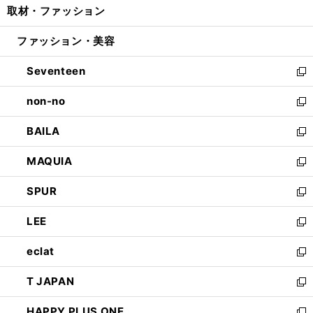
取材・ファッション
く
で
ド
ィ
い
開
ウ
ン
ウ
ファッション・美容
く
で
ド
ィ
開
ウ
ン
Seventeen
く
で
ド
新
開
ウ
し
non-no
く
で
い
新
開
ウ
し
BAILA
く
ィ
い
新
ン
ウ
し
MAQUIA
ド
ィ
い
新
ウ
ン
ウ
し
SPUR
で
ド
ィ
い
新
開
ウ
ン
ウ
し
LEE
く
で
ド
ィ
い
新
開
ウ
ン
ウ
し
eclat
く
で
ド
ィ
い
新
開
ウ
ン
ウ
し
T JAPAN
く
で
ド
ィ
い
新
開
ウ
ン
ウ
し
HAPPY PLUS ONE
く
で
ド