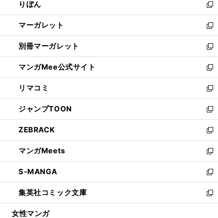
りぼん
く
で
ド
ィ
新
開
ウ
ン
し
マーガレット
く
で
ド
い
新
開
ウ
ウ
し
別冊マーガレット
く
で
ィ
い
新
開
ン
ウ
し
マンガMee公式サイト
く
ド
ィ
い
新
ウ
ン
ウ
し
リマコミ
で
ド
ィ
い
新
開
ウ
ン
ウ
し
ジャンプTOON
く
で
ド
ィ
い
新
開
ウ
ン
ウ
し
ZEBRACK
く
で
ド
ィ
い
新
開
ウ
ン
ウ
し
マンガMeets
く
で
ド
ィ
い
新
開
ウ
ン
ウ
し
S-MANGA
く
で
ド
ィ
い
新
開
ウ
ン
ウ
し
集英社コミック文庫
く
で
ド
ィ
い
新
開
ウ
ン
ウ
し
女性マンガ
く
で
ド
ィ
い