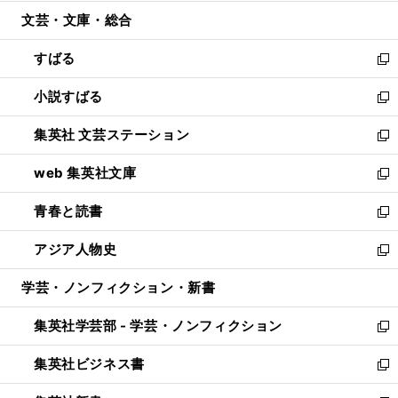
開
ウ
ン
ウ
文芸・文庫・総合
く
で
ド
ィ
開
ウ
ン
すばる
く
で
ド
新
開
ウ
し
小説すばる
く
で
い
新
開
ウ
し
集英社 文芸ステーション
く
ィ
い
新
ン
ウ
し
web 集英社文庫
ド
ィ
い
新
ウ
ン
ウ
し
青春と読書
で
ド
ィ
い
新
開
ウ
ン
ウ
し
アジア人物史
く
で
ド
ィ
い
新
開
ウ
ン
ウ
し
学芸・ノンフィクション・新書
く
で
ド
ィ
い
開
ウ
ン
ウ
集英社学芸部 - 学芸・ノンフィクション
く
で
ド
ィ
新
開
ウ
ン
し
集英社ビジネス書
く
で
ド
い
新
開
ウ
ウ
し