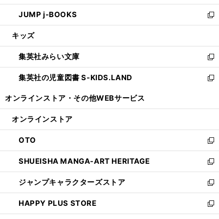
ウ
ン
ウ
し
JUMP j-BOOKS
で
ド
ィ
い
新
開
ウ
ン
ウ
し
キッズ
く
で
ド
ィ
い
開
ウ
ン
ウ
集英社みらい文庫
く
で
ド
ィ
新
開
ウ
ン
し
集英社の児童図書 S-KIDS.LAND
く
で
ド
い
新
開
ウ
ウ
し
オンラインストア・
その他WEBサービス
く
で
ィ
い
開
ン
ウ
オンラインストア
く
ド
ィ
ウ
ン
OTO
で
ド
新
開
ウ
し
SHUEISHA MANGA-ART HERITAGE
く
で
い
新
開
ウ
し
ジャンプキャラクターズストア
く
ィ
い
新
ン
ウ
し
HAPPY PLUS STORE
ド
ィ
い
新
ウ
ン
ウ
し