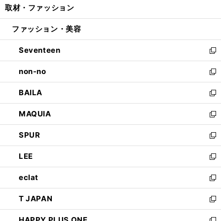
取材・ファッション
く
で
ド
ィ
い
開
ウ
ン
ウ
ファッション・美容
く
で
ド
ィ
開
ウ
ン
Seventeen
く
で
ド
新
開
ウ
し
non-no
く
で
い
新
開
ウ
し
BAILA
く
ィ
い
新
ン
ウ
し
MAQUIA
ド
ィ
い
新
ウ
ン
ウ
し
SPUR
で
ド
ィ
い
新
開
ウ
ン
ウ
し
LEE
く
で
ド
ィ
い
新
開
ウ
ン
ウ
し
eclat
く
で
ド
ィ
い
新
開
ウ
ン
ウ
し
T JAPAN
く
で
ド
ィ
い
新
開
ウ
ン
ウ
し
HAPPY PLUS ONE
く
で
ド