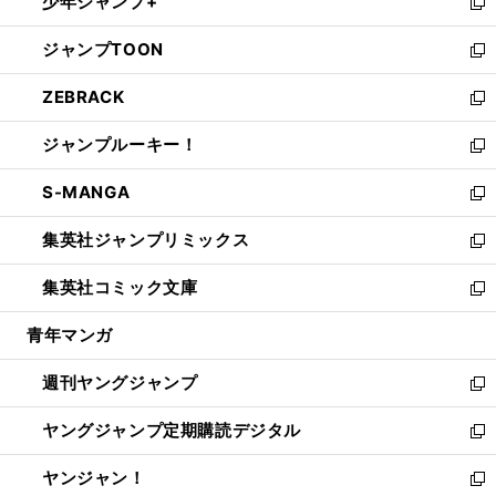
少年ジャンプ+
で
ド
ィ
い
新
開
ウ
ン
ウ
し
ジャンプTOON
く
で
ド
ィ
い
新
開
ウ
ン
ウ
し
ZEBRACK
く
で
ド
ィ
い
新
開
ウ
ン
ウ
し
ジャンプルーキー！
く
で
ド
ィ
い
新
開
ウ
ン
ウ
し
S-MANGA
く
で
ド
ィ
い
新
開
ウ
ン
ウ
し
集英社ジャンプリミックス
く
で
ド
ィ
い
新
開
ウ
ン
ウ
し
集英社コミック文庫
く
で
ド
ィ
い
新
開
ウ
ン
ウ
し
青年マンガ
く
で
ド
ィ
い
開
ウ
ン
ウ
週刊ヤングジャンプ
く
で
ド
ィ
新
開
ウ
ン
し
ヤングジャンプ定期購読デジタル
く
で
ド
い
新
開
ウ
ウ
し
ヤンジャン！
く
で
ィ
い
新