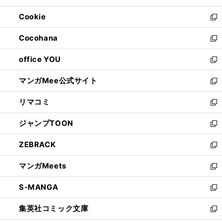
開
ウ
ン
ウ
Cookie
く
で
ド
ィ
新
開
ウ
ン
し
Cocohana
く
で
ド
い
新
開
ウ
ウ
し
office YOU
く
で
ィ
い
新
開
ン
ウ
し
マンガMee公式サイト
く
ド
ィ
い
新
ウ
ン
ウ
し
リマコミ
で
ド
ィ
い
新
開
ウ
ン
ウ
し
ジャンプTOON
く
で
ド
ィ
い
新
開
ウ
ン
ウ
し
ZEBRACK
く
で
ド
ィ
い
新
開
ウ
ン
ウ
し
マンガMeets
く
で
ド
ィ
い
新
開
ウ
ン
ウ
し
S-MANGA
く
で
ド
ィ
い
新
開
ウ
ン
ウ
し
集英社コミック文庫
く
で
ド
ィ
い
新
開
ウ
ン
ウ
し