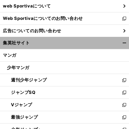
ウ
web Sportivaについて
で
開
Web Sportivaについてのお問い合わせ
く
新
し
広告についてのお問い合わせ
い
ウ
集英社サイト
ィ
開
ン
く/
マンガ
ド
閉
ウ
じ
少年マンガ
で
る
開
週刊少年ジャンプ
く
新
し
ジャンプSQ
い
新
ウ
し
Vジャンプ
ィ
い
新
ン
ウ
し
最強ジャンプ
ド
ィ
い
新
ウ
ン
ウ
し