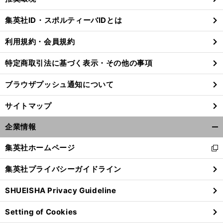
閉
じ
集英社ID・スポルティーバIDとは
る
利用規約・会員規約
特定商取引法に基づく表示・その他の事項
ブラウザプッシュ通知について
サイトマップ
企業情報
開
く/
集英社ホームページ
新
閉
し
じ
集英社プライバシーガイドライン
い
る
ウ
SHUEISHA Privacy Guideline
ィ
ン
Setting of Cookies
ド