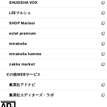
SHUEISHA VOX
で
ド
ィ
い
新
開
ウ
ン
ウ
し
LEEマルシェ
く
で
ド
ィ
い
新
開
ウ
ン
ウ
し
SHOP Marisol
く
で
ド
ィ
い
新
開
ウ
ン
ウ
し
eclat premium
く
で
ド
ィ
い
新
開
ウ
ン
ウ
し
mirabella
く
で
ド
ィ
い
新
開
ウ
ン
ウ
し
mirabella homme
く
で
ド
ィ
い
新
開
ウ
ン
ウ
し
zakka market
く
で
ド
ィ
い
新
開
ウ
ン
ウ
し
その他WEBサービス
く
で
ド
ィ
い
開
ウ
ン
ウ
集英社アドナビ
く
で
ド
ィ
新
開
ウ
ン
し
集英社エディターズ・ラボ
く
で
ド
い
新
開
ウ
ウ
し
く
で
ィ
い