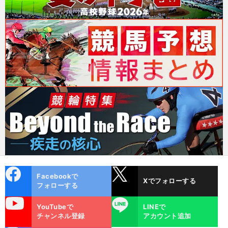
cebo
X
Facebookで
Xでフォローする
ok
フォローする
uTube
LINE
YouTubeで
LINEで
チャンネル登録
アカウント追加