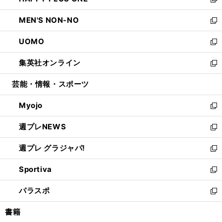
ィ
い
新
開
ウ
ン
ウ
し
MEN'S NON-NO
く
で
ド
ィ
い
新
開
ウ
ン
ウ
し
UOMO
く
で
ド
ィ
い
新
開
ウ
ン
ウ
し
集英社オンライン
く
で
ド
ィ
い
新
開
ウ
ン
ウ
し
芸能・情報・スポーツ
く
で
ド
ィ
い
開
ウ
ン
ウ
Myojo
く
で
ド
ィ
新
開
ウ
ン
し
週プレNEWS
く
で
ド
い
新
開
ウ
ウ
し
週プレ グラジャパ!
く
で
ィ
い
新
開
ン
ウ
し
Sportiva
く
ド
ィ
い
新
ウ
ン
ウ
し
パラスポ
で
ド
ィ
い
新
開
ウ
ン
ウ
し
書籍
く
で
ド
ィ
い