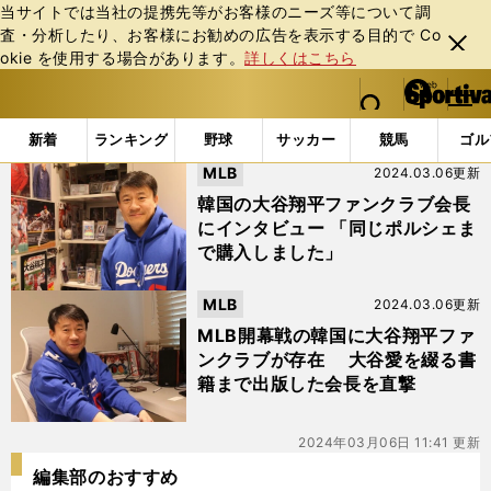
当サイトでは当社の提携先等がお客様のニーズ等について調
査・分析したり、お客様にお勧めの広告を表⽰する⽬的で Co
閉じ
okie を使⽤する場合があります。
詳しくはこちら
る
マイペ
web Sportiva (webスポルティーバ)
検索
メニュ
we
ー
「#コレクション」の最新ニュース・ 情報
b
ジ
新着
ランキング
野球
サッカー
競馬
ゴル
ス
MLB
2024.03.06更新
ポ
ル
韓国の大谷翔平ファンクラブ会長
テ
にインタビュー 「同じポルシェま
ィ
で購入しました」
ー
バ
MLB
2024.03.06更新
MLB開幕戦の韓国に大谷翔平ファ
ンクラブが存在 大谷愛を綴る書
籍まで出版した会長を直撃
2024年03月06日 11:41 更新
編集部のおすすめ