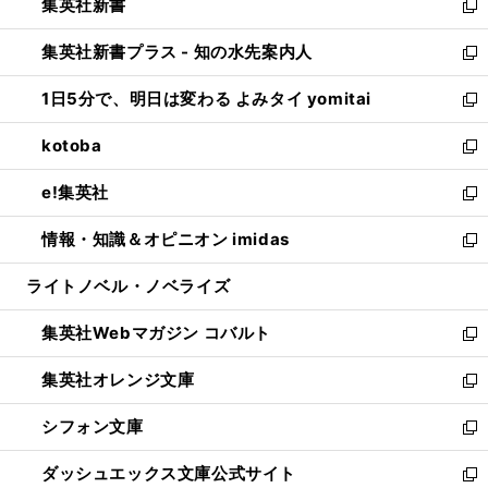
集英社新書
く
で
ィ
い
新
開
ン
ウ
し
集英社新書プラス - 知の水先案内人
く
ド
ィ
い
新
ウ
ン
ウ
し
1日5分で、明日は変わる よみタイ yomitai
で
ド
ィ
い
新
開
ウ
ン
ウ
し
kotoba
く
で
ド
ィ
い
新
開
ウ
ン
ウ
し
e!集英社
く
で
ド
ィ
い
新
開
ウ
ン
ウ
し
情報・知識＆オピニオン imidas
く
で
ド
ィ
い
新
開
ウ
ン
ウ
し
ライトノベル・ノベライズ
く
で
ド
ィ
い
開
ウ
ン
ウ
集英社Webマガジン コバルト
く
で
ド
ィ
新
開
ウ
ン
し
集英社オレンジ文庫
く
で
ド
い
新
開
ウ
ウ
し
シフォン文庫
く
で
ィ
い
新
開
ン
ウ
し
ダッシュエックス文庫公式サイト
く
ド
ィ
い
新