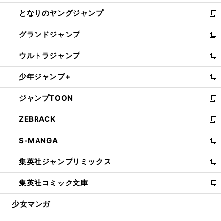
開
ン
ウ
し
となりのヤングジャンプ
く
ド
ィ
い
新
ウ
ン
ウ
し
グランドジャンプ
で
ド
ィ
い
新
開
ウ
ン
ウ
し
ウルトラジャンプ
く
で
ド
ィ
い
新
開
ウ
ン
ウ
し
少年ジャンプ+
く
で
ド
ィ
い
新
開
ウ
ン
ウ
し
ジャンプTOON
く
で
ド
ィ
い
新
開
ウ
ン
ウ
し
ZEBRACK
く
で
ド
ィ
い
新
開
ウ
ン
ウ
し
S-MANGA
く
で
ド
ィ
い
新
開
ウ
ン
ウ
し
集英社ジャンプリミックス
く
で
ド
ィ
い
新
開
ウ
ン
ウ
し
集英社コミック文庫
く
で
ド
ィ
い
新
開
ウ
ン
ウ
し
少女マンガ
く
で
ド
ィ
い
開
ウ
ン
ウ