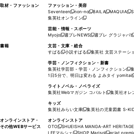
い
し
い
い
ド
ン
ド
ン
取材・ファッション
ファッション・美容
開
く
開
ウ
い
ウ
ウ
ウ
ド
ウ
ド
Seventeen
non-no
BAILA
MAQUIA
S
く
く
新
新
新
新
ィ
ウ
ィ
ィ
で
ウ
で
ウ
集英社オンライン
し
新
し
し
し
ン
ィ
ン
ン
開
で
開
で
い
し
い
い
い
ド
ン
ド
ド
芸能・情報・スポーツ
く
開
く
開
ウ
い
ウ
ウ
ウ
ウ
ド
ウ
ウ
Myojo
週プレNEWS
週プレ グラジャパ!
く
く
新
新
新
ィ
ウ
ィ
ィ
ィ
で
ウ
で
で
し
し
ン
ィ
ン
ン
ン
書籍
文芸・文庫・総合
開
で
開
開
い
い
ド
ン
ド
ド
ド
すばる
小説すばる
集英社 文芸ステーシ
く
開
く
く
新
新
ウ
ウ
ウ
ド
ウ
ウ
ウ
く
し
し
ィ
ィ
学芸・ノンフィクション・新書
で
ウ
で
で
で
い
い
ン
ン
集英社学芸部 - 学芸・ノンフィクション
開
で
開
開
開
新
ウ
ウ
ド
ド
1日5分で、明日は変わる よみタイ yomitai
く
開
く
く
く
し
新
ィ
ィ
ウ
ウ
く
い
ン
ン
ライトノベル・ノベライズ
で
で
ウ
ド
ド
集英社Webマガジン コバルト
集英社オレ
開
開
新
ィ
ウ
ウ
く
く
し
ン
キッズ
で
で
い
ド
集英社みらい文庫
集英社の児童図書 S-KID
開
開
新
ウ
ウ
く
く
し
ィ
オンラインストア・
オンラインストア
で
い
ン
その他WEBサービス
OTO
SHUEISHA MANGA-ART HERITAGE
開
新
ウ
ド
LEEマルシェ
SHOP Marisol
eclat prem
く
し
新
新