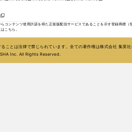
ィ
ウ
ウ
ウ
く
く
く
く
い
し
し
い
し
し
い
ン
で
で
で
ウ
い
い
ウ
い
い
ウ
ド
ボ
開
開
開
新
ィ
ウ
ウ
ィ
ウ
ウ
ィ
ウ
く
く
く
し
らコンテンツ使用許諾を得た正規版配信サービスであることを示す登録商標（登録番
ン
ィ
ィ
ン
ィ
ィ
ン
で
い
覧はこちら。
ド
ン
ン
ド
ン
ン
ド
開
ウ
ウ
ド
ド
ウ
ド
ド
ウ
く
ィ
で
ウ
ウ
で
ウ
ウ
で
ることは法律で禁じられています。全ての著作権は株式会社 集英社
ン
開
で
で
開
で
で
開
ド
HA Inc. All Rights Reserved.
く
開
開
く
開
開
く
ウ
く
く
く
く
で
開
く