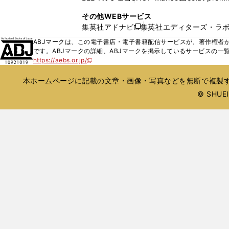
ィ
ウ
い
し
し
ン
その他WEBサービス
で
ウ
い
い
ド
集英社アドナビ
集英社エディターズ・ラ
開
新
ィ
ウ
ウ
ウ
く
し
ABJマークは、この電子書店・電子書籍配信サービスが、著作権者か
ン
ィ
ィ
で
い
です。ABJマークの詳細、ABJマークを掲示しているサービスの一
ド
ン
ン
開
https://aebs.or.jp/
ウ
新
ウ
ド
ド
く
し
ィ
で
ウ
ウ
い
本ホームページに記載の文章・画像・写真などを無断で複製す
ン
開
で
で
ウ
ド
© SHUEIS
ィ
く
開
開
ン
ウ
く
く
ド
で
ウ
開
で
開
く
く