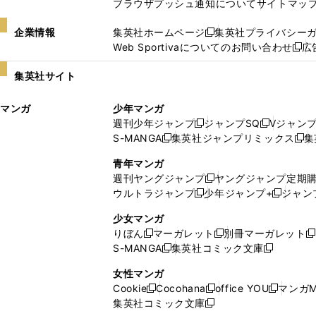
ブラウザプッシュ通知について
サイトマッ
企業情報
集英社ホームページ
集英社プライバシー
新
Web Sportivaについてのお問い合わせ
広
し
新
い
し
集英社サイト
ウ
い
ィ
ウ
マンガ
少年マンガ
ン
ィ
週刊少年ジャンプ
ジャンプSQ
Vジャン
ド
ン
新
新
S-MANGA
集英社ジャンプリミックス
集
ウ
ド
新
し
し
新
で
ウ
し
い
い
し
青年マンガ
開
で
い
ウ
ウ
い
週刊ヤングジャンプ
ヤングジャンプ定期
新
く
開
ウ
ィ
ィ
ウ
ウルトラジャンプ
少年ジャンプ+
ジャン
新
し
新
く
ィ
ン
ン
ィ
し
い
し
ン
ド
ド
ン
少女マンガ
い
ウ
い
ド
ウ
ウ
ド
りぼん
マーガレット
別冊マーガレット
新
新
新
ウ
ィ
ウ
ウ
で
で
ウ
S-MANGA
集英社コミック文庫
し
新
し
新
ィ
ン
ィ
で
開
開
で
い
し
い
し
ン
ド
ン
女性マンガ
開
く
く
開
ウ
い
ウ
い
ド
ウ
ド
Cookie
Cocohana
office YOU
マンガM
く
く
新
新
新
ィ
ウ
ィ
ウ
ウ
で
ウ
集英社コミック文庫
し
新
し
し
ン
ィ
ン
ィ
で
開
で