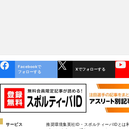
ーリー 「キングスのファン
勝"であり"挑戦者"であり
は世界一だよ」
る理由
ebo
X
YouTube
Facebookで
Xでフォローする
ok
フォローする
サービス
推奨環境
集英社ID・スポルティーバIDとは