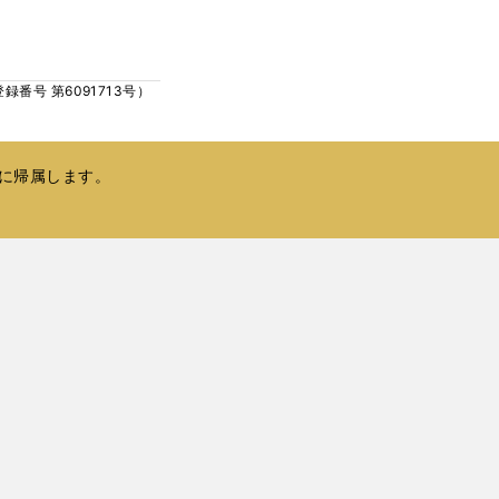
ウ
い
で
ウ
開
ィ
く
号 第6091713号）
ン
ド
ウ
で
に帰属します。
開
く