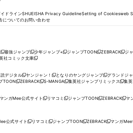
プ
ガイドライン
SHUEISHA Privacy Guideline
Setting of Cookies
web 
告についてのお問い合わせ
プ
最強ジャンプ
少年ジャンプ+
ジャンプTOON
ZEBRACK
ジ
新
新
新
新
新
英社コミック文庫
し
新
し
し
し
し
い
い
し
い
い
い
ウ
ウ
い
ウ
ウ
ウ
購読デジタル
ヤンジャン！
となりのヤングジャンプ
グランドジ
新
新
新
ィ
ィ
ウ
ィ
ィ
ィ
プTOON
ZEBRACK
S-MANGA
集英社ジャンプリミックス
集英
新
し
新
し
新
し
新
ン
ン
ィ
ン
ン
ン
し
い
し
い
し
い
し
ド
ド
ン
ド
ド
ド
い
ウ
い
ウ
い
ウ
い
ウ
ウ
ド
ウ
ウ
ウ
マンガMee公式サイト
リマコミ
ジャンプTOON
ZEBRACK
マン
新
新
新
新
ウ
ィ
ウ
ィ
ウ
ィ
ウ
で
で
ウ
で
で
で
し
し
し
し
し
ィ
ン
ィ
ン
ィ
ン
ィ
開
開
で
開
開
開
い
い
い
い
い
ン
ド
ン
ド
ン
ド
ン
く
く
開
く
く
く
ウ
ウ
ウ
ウ
ウ
ド
ウ
ド
ウ
ド
ウ
ド
ee公式サイト
リマコミ
ジャンプTOON
ZEBRACK
マンガMeet
く
新
新
新
新
ィ
ィ
ィ
ィ
ィ
ウ
で
ウ
で
ウ
で
ウ
し
し
し
し
ン
ン
ン
ン
ン
で
開
で
開
で
開
で