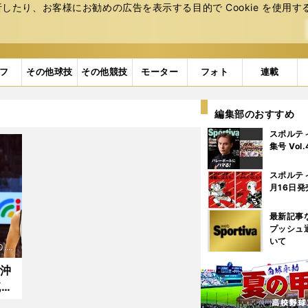
たり、お客様にお勧めの広告を表⽰する⽬的で Cookie を使⽤す
フ
その他球技
その他競技
モーター
フォト
連載
編集部のおすすめ
スポルテ
集号 Vol
スポルテ
月16日発
最新記事
プッシュ
いて
0.0
】沖
琉球