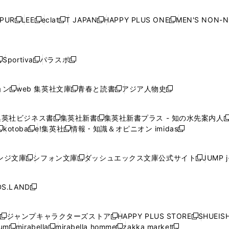
い
い
い
い
ド
ド
ド
ド
ド
開
く
開
く
開
く
開
ウ
ウ
ウ
ウ
ウ
ウ
ウ
ウ
ウ
PUR
LEE
eclat
T JAPAN
HAPPY PLUS ONE
MEN'S NON-
く
く
く
く
新
新
新
新
新
ィ
ィ
ィ
ィ
で
で
で
で
で
し
し
し
し
し
ン
ン
ン
ン
開
開
開
開
開
い
い
い
い
い
ド
ド
ド
ド
く
く
く
く
く
ウ
ウ
ウ
ウ
ウ
ウ
ウ
ウ
ウ
Sportiva
パラスポ
新
新
ィ
ィ
ィ
ィ
ィ
で
で
で
で
し
し
し
ン
ン
ン
ン
ン
開
開
開
開
い
い
い
ド
ド
ド
ド
ド
ョン
web 集英社文庫
青春と読書
アジア人物史
く
く
く
く
新
新
新
新
ウ
ウ
ウ
ウ
ウ
ウ
ウ
ウ
し
し
し
し
ィ
ィ
ィ
で
で
で
で
で
い
い
い
い
ン
ン
ン
集英社ビジネス書
集英社新書
集英社新書プラス - 知の水先案内人
開
開
開
開
開
新
新
新
ウ
ウ
ウ
ウ
ド
ド
ド
kotoba
e!集英社
情報・知識＆オピニオン imidas
く
く
く
く
く
新
し
新
し
新
ィ
ィ
ィ
ィ
ウ
ウ
ウ
し
し
い
し
い
し
ン
ン
ン
ン
で
で
で
い
い
ウ
い
ウ
い
ド
ド
ド
ド
ンジ文庫
シフォン文庫
ダッシュエックス文庫公式サイト
JUMP 
開
開
開
新
新
新
ウ
ウ
ィ
ウ
ィ
ウ
ウ
ウ
ウ
ウ
く
く
く
し
し
し
ィ
ィ
ン
ィ
ン
ィ
で
で
で
で
い
い
い
ン
ン
ド
ン
ド
ン
S.LAND
開
開
開
開
新
ウ
ウ
ウ
ド
ド
ウ
ド
ウ
ド
く
く
く
く
し
ィ
ィ
ィ
ウ
ウ
で
ウ
で
ウ
い
ン
ン
ン
ジャンプキャラクターズストア
HAPPY PLUS STORE
SHUEIS
で
で
開
で
開
で
新
新
新
ウ
ド
ド
ド
ium
mirabella
mirabella homme
zakka market
開
開
く
開
く
開
し
新
新
新
し
新
し