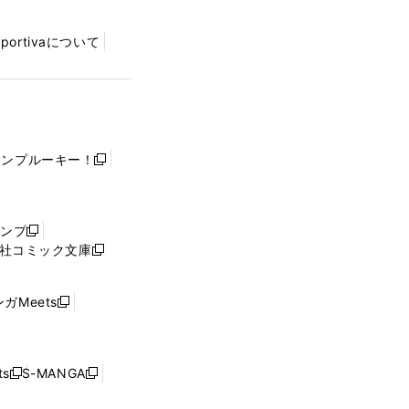
Sportivaについて
ャンプルーキー！
新
し
い
ウ
ャンプ
新
ィ
社コミック文庫
し
新
ン
い
し
ド
ウ
い
ウ
ガMeets
新
ィ
ウ
で
し
ン
ィ
開
い
ド
ン
く
ウ
ウ
ド
s
S-MANGA
新
新
ィ
で
ウ
し
し
ン
開
で