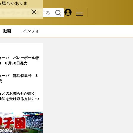
る場合がありま
マイペ
閉じ
検索
メニュ
ー
る
す
ジ
る
動画
インフォ
ィーバ バレーボール特
.4 6月30日発売
ィーバ 部活特集号 3
売
などのお知らせが届く
通知を受け取る方法につ