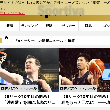
当サイトでは当社の提携先等がお客様のニーズ等について調査・分析し
web Sportiva (webスポルティーバ)
す。
詳しくはこちら
新着
ランキング
野球
サッカー
競馬
ゴル
we
「#クーリー」の最新ニュース・ 情報
b
ス
ポ
ル
テ
ィ
ー
バ
国内バスケットボール
国内バスケットボール
2025.10.0
2025.1
3更新
3更新
【Bリーグ10年目の開幕】
【Bリーグ10年目の開幕
「沖縄愛」を胸に琉球のリン
縄をもっと元気に！――
グ下で体を張るジャック・ク
ゴールデンキングスが"常