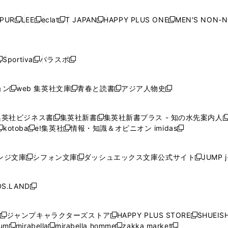
い
い
い
い
ド
ド
ド
ド
ド
開
く
開
く
開
く
開
ウ
ウ
ウ
ウ
ウ
ウ
ウ
ウ
ウ
PUR
LEE
eclat
T JAPAN
HAPPY PLUS ONE
MEN'S NON-
く
く
く
く
新
新
新
新
新
ィ
ィ
ィ
ィ
で
で
で
で
で
し
し
し
し
し
ン
ン
ン
ン
開
開
開
開
開
い
い
い
い
い
ド
ド
ド
ド
く
く
く
く
く
ウ
ウ
ウ
ウ
ウ
ウ
ウ
ウ
ウ
Sportiva
パラスポ
新
新
ィ
ィ
ィ
ィ
ィ
で
で
で
で
し
し
し
ン
ン
ン
ン
ン
開
開
開
開
い
い
い
ド
ド
ド
ド
ド
ョン
web 集英社文庫
青春と読書
アジア人物史
く
く
く
く
新
新
新
新
ウ
ウ
ウ
ウ
ウ
ウ
ウ
ウ
し
し
し
し
ィ
ィ
ィ
で
で
で
で
で
い
い
い
い
ン
ン
ン
集英社ビジネス書
集英社新書
集英社新書プラス - 知の水先案内人
開
開
開
開
開
新
新
新
ウ
ウ
ウ
ウ
ド
ド
ド
kotoba
e!集英社
情報・知識＆オピニオン imidas
く
く
く
く
く
新
し
新
し
新
ィ
ィ
ィ
ィ
ウ
ウ
ウ
し
し
い
し
い
し
ン
ン
ン
ン
で
で
で
い
い
ウ
い
ウ
い
ド
ド
ド
ド
ンジ文庫
シフォン文庫
ダッシュエックス文庫公式サイト
JUMP 
開
開
開
新
新
新
ウ
ウ
ィ
ウ
ィ
ウ
ウ
ウ
ウ
ウ
く
く
く
し
し
し
ィ
ィ
ン
ィ
ン
ィ
で
で
で
で
い
い
い
ン
ン
ド
ン
ド
ン
S.LAND
開
開
開
開
新
ウ
ウ
ウ
ド
ド
ウ
ド
ウ
ド
く
く
く
く
し
ィ
ィ
ィ
ウ
ウ
で
ウ
で
ウ
い
ン
ン
ン
ジャンプキャラクターズストア
HAPPY PLUS STORE
SHUEIS
で
で
開
で
開
で
新
新
新
ウ
ド
ド
ド
ium
mirabella
mirabella homme
zakka market
開
開
く
開
く
開
し
新
新
新
し
新
し