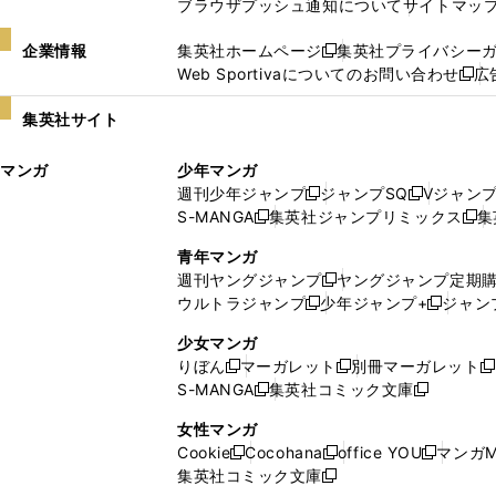
ブラウザプッシュ通知について
サイトマッ
企業情報
集英社ホームページ
集英社プライバシー
新
Web Sportivaについてのお問い合わせ
広
し
新
い
し
集英社サイト
ウ
い
ィ
ウ
マンガ
少年マンガ
ン
ィ
週刊少年ジャンプ
ジャンプSQ
Vジャン
ド
ン
新
新
S-MANGA
集英社ジャンプリミックス
集
ウ
ド
新
し
し
新
で
ウ
し
い
い
し
青年マンガ
開
で
い
ウ
ウ
い
週刊ヤングジャンプ
ヤングジャンプ定期
新
く
開
ウ
ィ
ィ
ウ
ウルトラジャンプ
少年ジャンプ+
ジャン
新
し
新
く
ィ
ン
ン
ィ
し
い
し
ン
ド
ド
ン
少女マンガ
い
ウ
い
ド
ウ
ウ
ド
りぼん
マーガレット
別冊マーガレット
新
新
新
ウ
ィ
ウ
ウ
で
で
ウ
S-MANGA
集英社コミック文庫
し
新
し
新
ィ
ン
ィ
で
開
開
で
い
し
い
し
ン
ド
ン
女性マンガ
開
く
く
開
ウ
い
ウ
い
ド
ウ
ド
Cookie
Cocohana
office YOU
マンガM
く
く
新
新
新
ィ
ウ
ィ
ウ
ウ
で
ウ
集英社コミック文庫
し
新
し
し
ン
ィ
ン
ィ
で
開
で