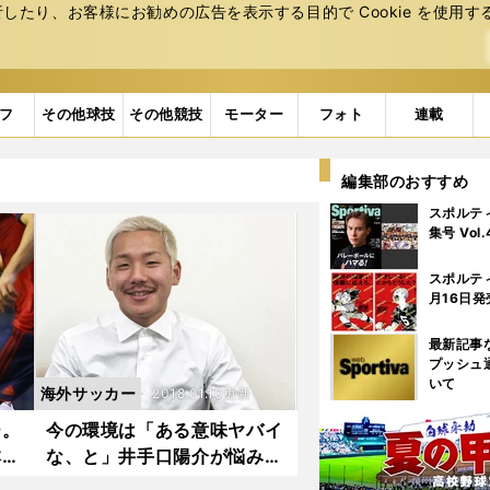
たり、お客様にお勧めの広告を表⽰する⽬的で Cookie を使⽤す
フ
その他球技
その他競技
モーター
フォト
連載
編集部のおすすめ
スポルテ
集号 Vol
スポルテ
月16日発
最新記事
プッシュ
いて
海外サッカー
2018.01.10更新
ー。
今の環境は「ある意味ヤバイ
本
な、と」井手口陽介が悩み抜
いて海外へ