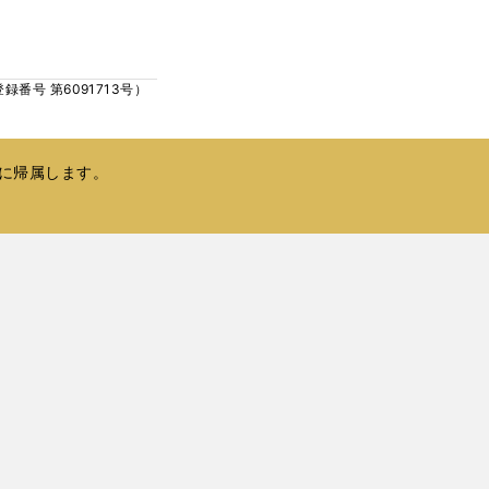
ウ
い
で
ウ
開
ィ
く
号 第6091713号）
ン
ド
ウ
で
に帰属します。
開
く