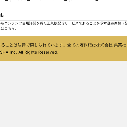
ィ
ウ
ウ
ウ
く
く
く
く
い
し
し
い
し
し
い
ン
で
で
で
ウ
い
い
ウ
い
い
ウ
ド
ボ
開
開
開
新
ィ
ウ
ウ
ィ
ウ
ウ
ィ
ウ
く
く
く
し
らコンテンツ使用許諾を得た正規版配信サービスであることを示す登録商標（登録番
ン
ィ
ィ
ン
ィ
ィ
ン
で
い
覧はこちら。
ド
ン
ン
ド
ン
ン
ド
開
ウ
ウ
ド
ド
ウ
ド
ド
ウ
く
ィ
で
ウ
ウ
で
ウ
ウ
で
ることは法律で禁じられています。全ての著作権は株式会社 集英社
ン
開
で
で
開
で
で
開
ド
HA Inc. All Rights Reserved.
く
開
開
く
開
開
く
ウ
く
く
く
く
で
開
く