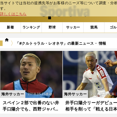
当サイトでは当社の提携先等がお客様のニーズ等について調査・分析し
web Sportiva (webスポルティーバ)
す。
詳しくはこちら
新着
ランキング
野球
サッカー
競馬
ゴル
we
「#クルトゥラル・レオネサ」の最新ニュース・ 情報
b
ス
ポ
ル
テ
ィ
ー
バ
海外サッカー
海外サッカー
2018.05.25更新
2018.01.22更新
スペイン２部で出番のない井
井手口陽介リーガデビュ
手口陽介でも、西野ジャパン
相手を削って「戦える日
入りは濃厚？
人」をアピール