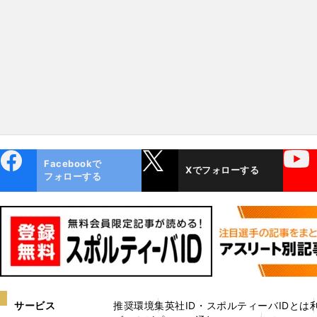
ebo
X
YouTube
Facebookで
Xでフォローする
ok
フォローする
サービス
推奨環境
集英社ID・スポルティーバIDとは