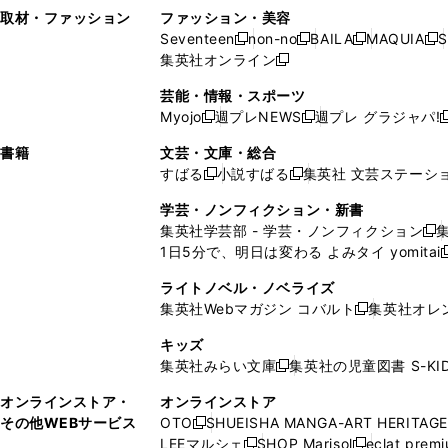
い
し
い
い
ド
ン
ド
ン
取材・ファッション
ファッション・美容
開
く
開
ウ
い
ウ
ウ
ウ
ド
ウ
ド
Seventeen
non-no
BAILA
MAQUIA
S
く
く
新
新
新
新
ィ
ウ
ィ
ィ
で
ウ
で
ウ
集英社オンライン
し
新
し
し
し
ン
ィ
ン
ン
開
で
開
で
い
し
い
い
い
ド
ン
ド
ド
芸能・情報・スポーツ
く
開
く
開
ウ
い
ウ
ウ
ウ
ウ
ド
ウ
ウ
Myojo
週プレNEWS
週プレ グラジャパ!
く
く
新
新
新
ィ
ウ
ィ
ィ
ィ
で
ウ
で
で
し
し
ン
ィ
ン
ン
ン
書籍
文芸・文庫・総合
開
で
開
開
い
い
ド
ン
ド
ド
ド
すばる
小説すばる
集英社 文芸ステーシ
く
開
く
く
新
新
ウ
ウ
ウ
ド
ウ
ウ
ウ
く
し
し
ィ
ィ
学芸・ノンフィクション・新書
で
ウ
で
で
で
い
い
ン
ン
集英社学芸部 - 学芸・ノンフィクション
開
で
開
開
開
新
ウ
ウ
ド
ド
1日5分で、明日は変わる よみタイ yomitai
く
開
く
く
く
し
新
ィ
ィ
ウ
ウ
く
い
ン
ン
ライトノベル・ノベライズ
で
で
ウ
ド
ド
集英社Webマガジン コバルト
集英社オレ
開
開
新
ィ
ウ
ウ
く
く
し
ン
キッズ
で
で
い
ド
集英社みらい文庫
集英社の児童図書 S-KID
開
開
新
ウ
ウ
く
く
し
ィ
オンラインストア・
オンラインストア
で
い
ン
その他WEBサービス
OTO
SHUEISHA MANGA-ART HERITAGE
開
新
ウ
ド
LEEマルシェ
SHOP Marisol
eclat prem
く
し
新
新