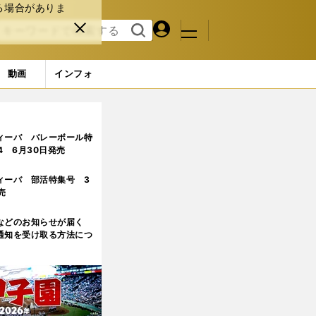
る場合がありま
マイペ
閉じ
検索
メニュ
ー
る
す
ジ
る
動画
インフォ
ィーバ バレーボール特
.4 6月30日発売
ィーバ 部活特集号 3
売
などのお知らせが届く
通知を受け取る方法につ