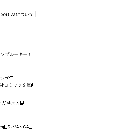
Sportivaについて
ャンプルーキー！
新
し
い
ウ
ャンプ
新
ィ
社コミック文庫
し
新
ン
い
し
ド
ウ
い
ウ
ガMeets
新
ィ
ウ
で
し
ン
ィ
開
い
ド
ン
く
ウ
ウ
ド
s
S-MANGA
新
新
ィ
で
ウ
し
し
ン
開
で