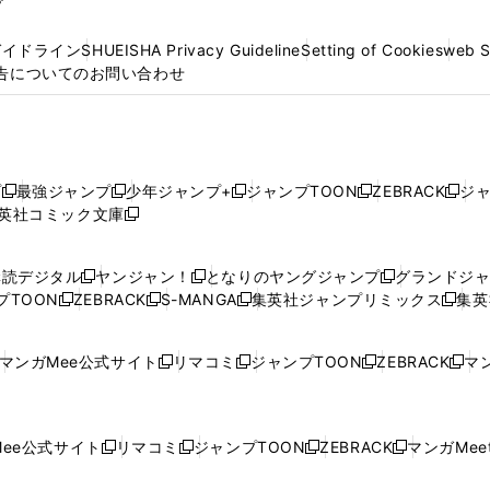
プ
ガイドライン
SHUEISHA Privacy Guideline
Setting of Cookies
web 
告についてのお問い合わせ
プ
最強ジャンプ
少年ジャンプ+
ジャンプTOON
ZEBRACK
ジ
新
新
新
新
新
英社コミック文庫
し
新
し
し
し
し
い
い
し
い
い
い
ウ
ウ
い
ウ
ウ
ウ
購読デジタル
ヤンジャン！
となりのヤングジャンプ
グランドジ
新
新
新
ィ
ィ
ウ
ィ
ィ
ィ
プTOON
ZEBRACK
S-MANGA
集英社ジャンプリミックス
集英
新
し
新
し
新
し
新
ン
ン
ィ
ン
ン
ン
し
い
し
い
し
い
し
ド
ド
ン
ド
ド
ド
い
ウ
い
ウ
い
ウ
い
ウ
ウ
ド
ウ
ウ
ウ
マンガMee公式サイト
リマコミ
ジャンプTOON
ZEBRACK
マン
新
新
新
新
ウ
ィ
ウ
ィ
ウ
ィ
ウ
で
で
ウ
で
で
で
し
し
し
し
し
ィ
ン
ィ
ン
ィ
ン
ィ
開
開
で
開
開
開
い
い
い
い
い
ン
ド
ン
ド
ン
ド
ン
く
く
開
く
く
く
ウ
ウ
ウ
ウ
ウ
ド
ウ
ド
ウ
ド
ウ
ド
ee公式サイト
リマコミ
ジャンプTOON
ZEBRACK
マンガMeet
く
新
新
新
新
ィ
ィ
ィ
ィ
ィ
ウ
で
ウ
で
ウ
で
ウ
し
し
し
し
ン
ン
ン
ン
ン
で
開
で
開
で
開
で