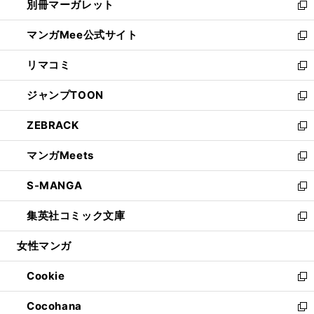
別冊マーガレット
く
で
ィ
い
新
開
ン
ウ
し
マンガMee公式サイト
く
ド
ィ
い
新
ウ
ン
ウ
し
リマコミ
で
ド
ィ
い
新
開
ウ
ン
ウ
し
ジャンプTOON
く
で
ド
ィ
い
新
開
ウ
ン
ウ
し
ZEBRACK
く
で
ド
ィ
い
新
開
ウ
ン
ウ
し
マンガMeets
く
で
ド
ィ
い
新
開
ウ
ン
ウ
し
S-MANGA
く
で
ド
ィ
い
新
開
ウ
ン
ウ
し
集英社コミック文庫
く
で
ド
ィ
い
新
開
ウ
ン
ウ
し
女性マンガ
く
で
ド
ィ
い
開
ウ
ン
ウ
Cookie
く
で
ド
ィ
新
開
ウ
ン
し
Cocohana
く
で
ド
い
新