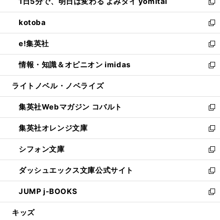
1日5分で、明日は変わる よみタイ yomitai
で
ド
ィ
い
新
開
ウ
ン
ウ
し
kotoba
く
で
ド
ィ
い
新
開
ウ
ン
ウ
し
e!集英社
く
で
ド
ィ
い
新
開
ウ
ン
ウ
し
情報・知識＆オピニオン imidas
く
で
ド
ィ
い
新
開
ウ
ン
ウ
し
ライトノベル・ノベライズ
く
で
ド
ィ
い
開
ウ
ン
ウ
集英社Webマガジン コバルト
く
で
ド
ィ
新
開
ウ
ン
し
集英社オレンジ文庫
く
で
ド
い
新
開
ウ
ウ
し
シフォン文庫
く
で
ィ
い
新
開
ン
ウ
し
ダッシュエックス文庫公式サイト
く
ド
ィ
い
新
ウ
ン
ウ
し
JUMP j-BOOKS
で
ド
ィ
い
新
開
ウ
ン
ウ
し
キッズ
く
で
ド
ィ
い