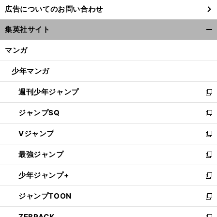
し
広告についてのお問い合わせ
い
ウ
集英社サイト
ィ
開
ン
く/
マンガ
ド
閉
ウ
じ
少年マンガ
で
る
開
週刊少年ジャンプ
く
新
し
ジャンプSQ
い
新
ウ
し
Vジャンプ
ィ
い
新
ン
ウ
し
最強ジャンプ
ド
ィ
い
新
ウ
ン
ウ
し
少年ジャンプ+
で
ド
ィ
い
新
開
ウ
ン
ウ
し
ジャンプTOON
く
で
ド
ィ
い
新
開
ウ
ン
ウ
し
ZEBRACK
く