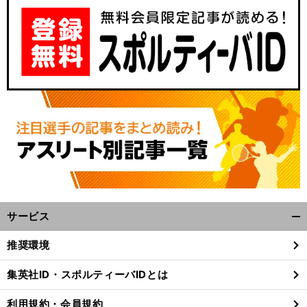
サービス
開
く/
推奨環境
閉
じ
集英社ID・スポルティーバIDとは
る
利用規約・会員規約