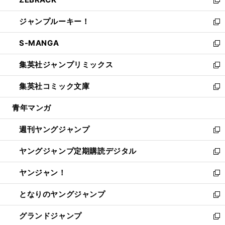
で
ド
ィ
い
新
開
ウ
ン
ウ
し
ジャンプルーキー！
く
で
ド
ィ
い
新
開
ウ
ン
ウ
し
S-MANGA
く
で
ド
ィ
い
新
開
ウ
ン
ウ
し
集英社ジャンプリミックス
く
で
ド
ィ
い
新
開
ウ
ン
ウ
し
集英社コミック文庫
く
で
ド
ィ
い
新
開
ウ
ン
ウ
し
青年マンガ
く
で
ド
ィ
い
開
ウ
ン
ウ
週刊ヤングジャンプ
く
で
ド
ィ
新
開
ウ
ン
し
ヤングジャンプ定期購読デジタル
く
で
ド
い
新
開
ウ
ウ
し
ヤンジャン！
く
で
ィ
い
新
開
ン
ウ
し
となりのヤングジャンプ
く
ド
ィ
い
新
ウ
ン
ウ
し
グランドジャンプ
で
ド
ィ
い
新