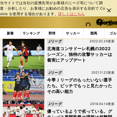
当サイトでは当社の提携先等がお客様のニーズ等について調
査・分析したり、お客様にお勧めの広告を表⽰する⽬的で Co
閉じ
okie を使⽤する場合があります。
詳しくはこちら
る
マイペ
web Sportiva (webスポルティーバ)
検索
メニュ
we
ー
「#ガブリエル・シャビエル」の最新ニュース・ 情報
b
ジ
新着
ランキング
野球
サッカー
競馬
ゴル
ス
Jリーグ
2022.02.24更新
ポ
ル
北海道コンサドーレ札幌の2022
テ
シーズン。独特の攻撃サッカーは
ィ
着実にアップデート
ー
バ
Jリーグ
2021.11.23更新
今季Ｊリーグのもったいない選手
たち。ピッチでもっと見たかった
その高い能力
Jリーグ
2019.04.14更新
優っているようで劣っている。グ