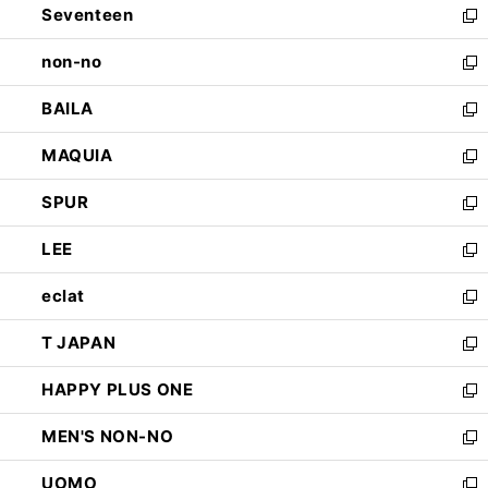
Seventeen
く
で
ド
新
開
ウ
し
non-no
く
で
い
新
開
ウ
し
BAILA
く
ィ
い
新
ン
ウ
し
MAQUIA
ド
ィ
い
新
ウ
ン
ウ
し
SPUR
で
ド
ィ
い
新
開
ウ
ン
ウ
し
LEE
く
で
ド
ィ
い
新
開
ウ
ン
ウ
し
eclat
く
で
ド
ィ
い
新
開
ウ
ン
ウ
し
T JAPAN
く
で
ド
ィ
い
新
開
ウ
ン
ウ
し
HAPPY PLUS ONE
く
で
ド
ィ
い
新
開
ウ
ン
ウ
し
MEN'S NON-NO
く
で
ド
ィ
い
新
開
ウ
ン
ウ
し
UOMO
く
で
ド
ィ
い