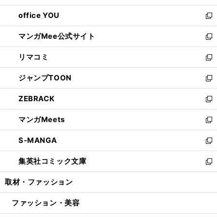
開
ウ
ウ
し
office YOU
く
で
ィ
い
新
開
ン
ウ
し
マンガMee公式サイト
く
ド
ィ
い
新
ウ
ン
ウ
し
リマコミ
で
ド
ィ
い
新
開
ウ
ン
ウ
し
ジャンプTOON
く
で
ド
ィ
い
新
開
ウ
ン
ウ
し
ZEBRACK
く
で
ド
ィ
い
新
開
ウ
ン
ウ
し
マンガMeets
く
で
ド
ィ
い
新
開
ウ
ン
ウ
し
S-MANGA
く
で
ド
ィ
い
新
開
ウ
ン
ウ
し
集英社コミック文庫
く
で
ド
ィ
い
新
開
ウ
ン
ウ
し
取材・ファッション
く
で
ド
ィ
い
開
ウ
ン
ウ
ファッション・美容
く
で
ド
ィ
開
ウ
ン