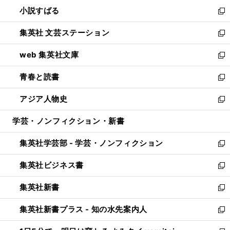
ウ
し
小説すばる
く
で
い
新
開
ウ
し
集英社 文芸ステーション
く
ィ
い
新
ン
ウ
し
web 集英社文庫
ド
ィ
い
新
ウ
ン
ウ
し
青春と読書
で
ド
ィ
い
新
開
ウ
ン
ウ
し
アジア人物史
く
で
ド
ィ
い
新
開
ウ
ン
ウ
し
学芸・ノンフィクション・新書
く
で
ド
ィ
い
開
ウ
ン
ウ
集英社学芸部 - 学芸・ノンフィクション
く
で
ド
ィ
新
開
ウ
ン
し
集英社ビジネス書
く
で
ド
い
新
開
ウ
ウ
し
集英社新書
く
で
ィ
い
新
開
ン
ウ
し
集英社新書プラス - 知の水先案内人
く
ド
ィ
い
新
ウ
ン
ウ
し