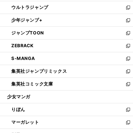
開
ウ
ン
ウ
し
ウルトラジャンプ
く
で
ド
ィ
い
新
開
ウ
ン
ウ
し
少年ジャンプ+
く
で
ド
ィ
い
新
開
ウ
ン
ウ
し
ジャンプTOON
く
で
ド
ィ
い
新
開
ウ
ン
ウ
し
ZEBRACK
く
で
ド
ィ
い
新
開
ウ
ン
ウ
し
S-MANGA
く
で
ド
ィ
い
新
開
ウ
ン
ウ
し
集英社ジャンプリミックス
く
で
ド
ィ
い
新
開
ウ
ン
ウ
し
集英社コミック文庫
く
で
ド
ィ
い
新
開
ウ
ン
ウ
し
少女マンガ
く
で
ド
ィ
い
開
ウ
ン
ウ
りぼん
く
で
ド
ィ
新
開
ウ
ン
し
マーガレット
く
で
ド
い
新
開
ウ
ウ
し