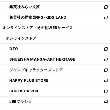
開
ウ
ン
ウ
集英社みらい文庫
く
で
ド
ィ
新
開
ウ
ン
し
集英社の児童図書 S-KIDS.LAND
く
で
ド
い
新
開
ウ
ウ
し
オンラインストア・
その他WEBサービス
く
で
ィ
い
開
ン
ウ
オンラインストア
く
ド
ィ
ウ
ン
OTO
で
ド
新
開
ウ
し
SHUEISHA MANGA-ART HERITAGE
く
で
い
新
開
ウ
し
ジャンプキャラクターズストア
く
ィ
い
新
ン
ウ
し
HAPPY PLUS STORE
ド
ィ
い
新
ウ
ン
ウ
し
SHUEISHA VOX
で
ド
ィ
い
新
開
ウ
ン
ウ
し
LEEマルシェ
く
で
ド
ィ
い
新
開
ウ
ン
ウ
し