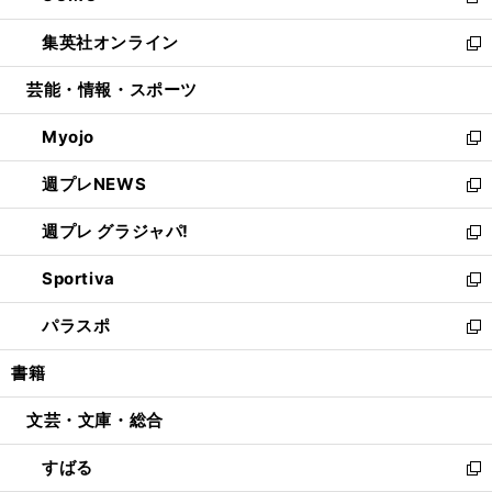
新
開
ウ
ン
ウ
し
集英社オンライン
く
で
ド
ィ
い
新
開
ウ
ン
ウ
し
芸能・情報・スポーツ
く
で
ド
ィ
い
開
ウ
ン
ウ
Myojo
く
で
ド
ィ
新
開
ウ
ン
し
週プレNEWS
く
で
ド
い
新
開
ウ
ウ
し
週プレ グラジャパ!
く
で
ィ
い
新
開
ン
ウ
し
Sportiva
く
ド
ィ
い
新
ウ
ン
ウ
し
パラスポ
で
ド
ィ
い
新
開
ウ
ン
ウ
し
書籍
く
で
ド
ィ
い
開
ウ
ン
ウ
文芸・文庫・総合
く
で
ド
ィ
開
ウ
ン
すばる
く
で
ド
新
開