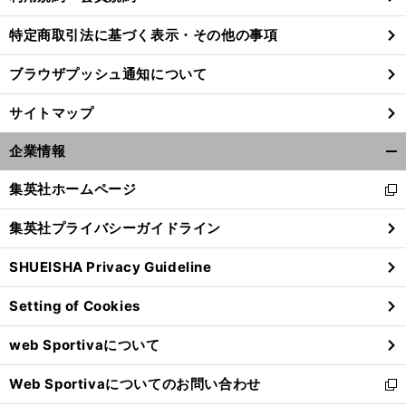
特定商取引法に基づく表示・その他の事項
ブラウザプッシュ通知について
サイトマップ
企業情報
開
く/
集英社ホームページ
新
閉
し
じ
集英社プライバシーガイドライン
い
る
ウ
SHUEISHA Privacy Guideline
ィ
ン
Setting of Cookies
ド
ウ
web Sportivaについて
で
開
Web Sportivaについてのお問い合わせ
く
新