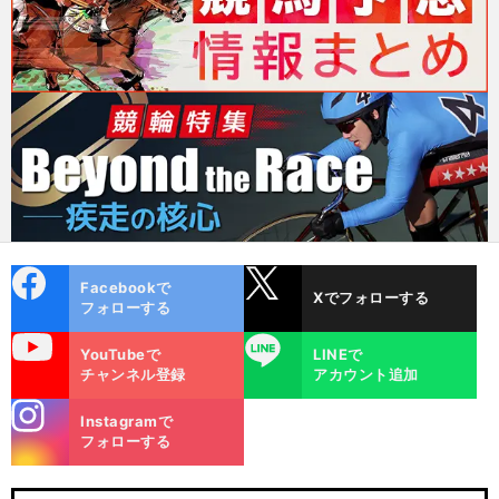
cebo
X
Facebookで
Xでフォローする
ok
フォローする
uTube
LINE
YouTubeで
LINEで
チャンネル登録
アカウント追加
stagra
Instagramで
m
フォローする