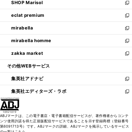
SHOP Marisol
く
で
ド
ィ
い
新
開
ウ
ン
ウ
し
eclat premium
く
で
ド
ィ
い
新
開
ウ
ン
ウ
し
mirabella
く
で
ド
ィ
い
新
開
ウ
ン
ウ
し
mirabella homme
く
で
ド
ィ
い
新
開
ウ
ン
ウ
し
zakka market
く
で
ド
ィ
い
新
開
ウ
ン
ウ
し
その他WEBサービス
く
で
ド
ィ
い
開
ウ
ン
ウ
集英社アドナビ
く
で
ド
ィ
新
開
ウ
ン
し
集英社エディターズ・ラボ
く
で
ド
い
新
開
ウ
ウ
し
く
で
ィ
い
開
ン
ウ
ABJマークは、この電子書店・電子書籍配信サービスが、著作権者からコンテ
く
ド
ィ
ンツ使用許諾を得た正規版配信サービスであることを示す登録商標（登録番号
ウ
ン
第6091713号）です。ABJマークの詳細、ABJマークを掲示しているサービス
で
ド
の一覧はこちら。