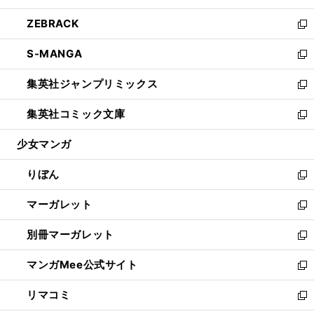
開
ウ
ン
ウ
し
ZEBRACK
く
で
ド
ィ
い
新
開
ウ
ン
ウ
し
S-MANGA
く
で
ド
ィ
い
新
開
ウ
ン
ウ
し
集英社ジャンプリミックス
く
で
ド
ィ
い
新
開
ウ
ン
ウ
し
集英社コミック文庫
く
で
ド
ィ
い
新
開
ウ
ン
ウ
し
少女マンガ
く
で
ド
ィ
い
開
ウ
ン
ウ
りぼん
く
で
ド
ィ
新
開
ウ
ン
し
マーガレット
く
で
ド
い
新
開
ウ
ウ
し
別冊マーガレット
く
で
ィ
い
新
開
ン
ウ
し
マンガMee公式サイト
く
ド
ィ
い
新
ウ
ン
ウ
し
リマコミ
で
ド
ィ
い
新
開
ウ
ン
ウ
し