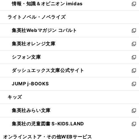
情報・知識＆オピニオン imidas
く
で
ド
ィ
い
新
開
ウ
ン
ウ
し
ライトノベル・ノベライズ
く
で
ド
ィ
い
開
ウ
ン
ウ
集英社Webマガジン コバルト
く
で
ド
ィ
新
開
ウ
ン
し
集英社オレンジ文庫
く
で
ド
い
新
開
ウ
ウ
し
シフォン文庫
く
で
ィ
い
新
開
ン
ウ
し
ダッシュエックス文庫公式サイト
く
ド
ィ
い
新
ウ
ン
ウ
し
JUMP j-BOOKS
で
ド
ィ
い
新
開
ウ
ン
ウ
し
キッズ
く
で
ド
ィ
い
開
ウ
ン
ウ
集英社みらい文庫
く
で
ド
ィ
新
開
ウ
ン
し
集英社の児童図書 S-KIDS.LAND
く
で
ド
い
新
開
ウ
ウ
し
オンラインストア・
その他WEBサービス
く
で
ィ
い