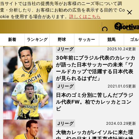
当サイトでは当社の提携先等がお客様のニーズ等について調
査・分析したり、お客様にお勧めの広告を表⽰する⽬的で Co
閉じ
okie を使⽤する場合があります。
詳しくはこちら
る
マイペ
web Sportiva (webスポルティーバ)
検索
メニュ
we
ー
「#カレッカ」の最新ニュース・ 情報
b
ジ
新着
ランキング
野球
サッカー
競馬
ゴル
ス
Jリーグ
2025.10.24更新
ポ
ル
30年前にブラジル代表のカレッカ
テ
が語った日本サッカーの未来「ワ
ィ
ールドカップで活躍する日本代表
ー
が見られるはずだ」
バ
Jリーグ
2021.01.05更新
日本のゴミ分別に苦しんだブラジ
ル代表FW。柏でカレッカとコン
ビ
Jリーグ
2024.03.29更新
大物カレッカがレイソルに来た理