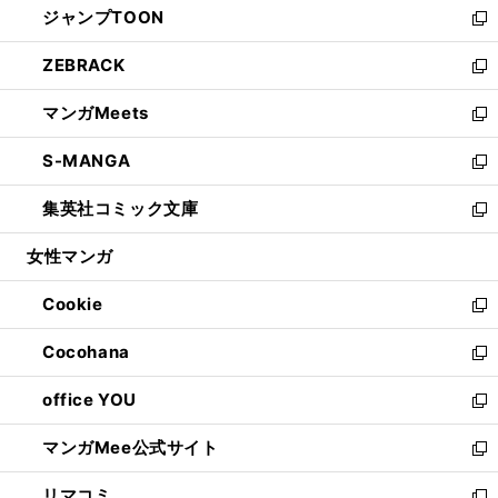
ジャンプTOON
く
で
ド
ィ
い
新
開
ウ
ン
ウ
し
ZEBRACK
く
で
ド
ィ
い
新
開
ウ
ン
ウ
し
マンガMeets
く
で
ド
ィ
い
新
開
ウ
ン
ウ
し
S-MANGA
く
で
ド
ィ
い
新
開
ウ
ン
ウ
し
集英社コミック文庫
く
で
ド
ィ
い
新
開
ウ
ン
ウ
し
女性マンガ
く
で
ド
ィ
い
開
ウ
ン
ウ
Cookie
く
で
ド
ィ
新
開
ウ
ン
し
Cocohana
く
で
ド
い
新
開
ウ
ウ
し
office YOU
く
で
ィ
い
新
開
ン
ウ
し
マンガMee公式サイト
く
ド
ィ
い
新
ウ
ン
ウ
し
リマコミ
で
ド