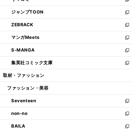
ィ
い
新
開
ウ
ン
ウ
し
ジャンプTOON
く
で
ド
ィ
い
新
開
ウ
ン
ウ
し
ZEBRACK
く
で
ド
ィ
い
新
開
ウ
ン
ウ
し
マンガMeets
く
で
ド
ィ
い
新
開
ウ
ン
ウ
し
S-MANGA
く
で
ド
ィ
い
新
開
ウ
ン
ウ
し
集英社コミック文庫
く
で
ド
ィ
い
新
開
ウ
ン
ウ
し
取材・ファッション
く
で
ド
ィ
い
開
ウ
ン
ウ
ファッション・美容
く
で
ド
ィ
開
ウ
ン
Seventeen
く
で
ド
新
開
ウ
し
non-no
く
で
い
新
開
ウ
し
BAILA
く
ィ
い
新