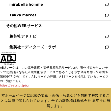
し
mirabella homme
く
で
ド
ィ
い
新
開
ウ
ン
ウ
し
zakka market
く
で
ド
ィ
い
新
開
ウ
ン
ウ
し
その他WEBサービス
く
で
ド
ィ
い
開
ウ
ン
ウ
集英社アドナビ
く
で
ド
ィ
新
開
ウ
ン
し
集英社エディターズ・ラボ
く
で
ド
い
新
開
ウ
ウ
し
く
で
ィ
い
開
ン
ウ
ABJマークは、この電子書店・電子書籍配信サービスが、著作権者からコンテ
く
ド
ィ
ンツ使用許諾を得た正規版配信サービスであることを示す登録商標（登録番号
ウ
ン
第6091713号）です。ABJマークの詳細、ABJマークを掲示しているサービス
で
ド
の一覧はこちら。
開
ウ
https://aebs.or.jp/
新
く
で
し
い
開
本ホームページに記載の文章・画像・写真などを無断で複製するこ
ウ
く
とは法律で禁じられています。全ての著作権は株式会社 集英社に帰
ィ
属します。
ン
ド