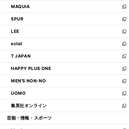
ン
ウ
し
MAQUIA
ド
ィ
い
新
ウ
ン
ウ
し
SPUR
で
ド
ィ
い
新
開
ウ
ン
ウ
し
LEE
く
で
ド
ィ
い
新
開
ウ
ン
ウ
し
eclat
く
で
ド
ィ
い
新
開
ウ
ン
ウ
し
T JAPAN
く
で
ド
ィ
い
新
開
ウ
ン
ウ
し
HAPPY PLUS ONE
く
で
ド
ィ
い
新
開
ウ
ン
ウ
し
MEN'S NON-NO
く
で
ド
ィ
い
新
開
ウ
ン
ウ
し
UOMO
く
で
ド
ィ
い
新
開
ウ
ン
ウ
し
集英社オンライン
く
で
ド
ィ
い
新
開
ウ
ン
ウ
し
芸能・情報・スポーツ
く
で
ド
ィ
い
開
ウ
ン
ウ