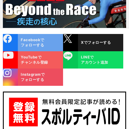
cebo
X
Facebookで
Xでフォローする
ok
フォローする
uTube
LINE
YouTubeで
LINEで
チャンネル登録
アカウント追加
stagra
Instagramで
m
フォローする