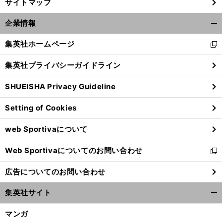
サイトマップ
企業情報
開
く/
集英社ホームページ
新
閉
し
じ
集英社プライバシーガイドライン
い
る
ウ
SHUEISHA Privacy Guideline
ィ
ン
Setting of Cookies
ド
ウ
web Sportivaについて
で
開
Web Sportivaについてのお問い合わせ
く
新
し
広告についてのお問い合わせ
い
ウ
集英社サイト
ィ
開
ン
く/
マンガ
ド
閉