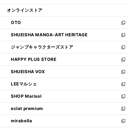
開
ン
ウ
オンラインストア
く
ド
ィ
ウ
ン
OTO
で
ド
新
開
ウ
し
SHUEISHA MANGA-ART HERITAGE
く
で
い
新
開
ウ
し
ジャンプキャラクターズストア
く
ィ
い
新
ン
ウ
し
HAPPY PLUS STORE
ド
ィ
い
新
ウ
ン
ウ
し
SHUEISHA VOX
で
ド
ィ
い
新
開
ウ
ン
ウ
し
LEEマルシェ
く
で
ド
ィ
い
新
開
ウ
ン
ウ
し
SHOP Marisol
く
で
ド
ィ
い
新
開
ウ
ン
ウ
し
eclat premium
く
で
ド
ィ
い
新
開
ウ
ン
ウ
し
mirabella
く
で
ド
ィ
い
新
開
ウ
ン
ウ