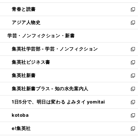
ウ
ン
ウ
し
青春と読書
で
ド
ィ
い
新
開
ウ
ン
ウ
し
アジア人物史
く
で
ド
ィ
い
新
開
ウ
ン
ウ
し
学芸・ノンフィクション・新書
く
で
ド
ィ
い
開
ウ
ン
ウ
集英社学芸部 - 学芸・ノンフィクション
く
で
ド
ィ
新
開
ウ
ン
し
集英社ビジネス書
く
で
ド
い
新
開
ウ
ウ
し
集英社新書
く
で
ィ
い
新
開
ン
ウ
し
集英社新書プラス - 知の水先案内人
く
ド
ィ
い
新
ウ
ン
ウ
し
1日5分で、明日は変わる よみタイ yomitai
で
ド
ィ
い
新
開
ウ
ン
ウ
し
kotoba
く
で
ド
ィ
い
新
開
ウ
ン
ウ
し
e!集英社
く
で
ド
ィ
い
新
開
ウ
ン
ウ
し