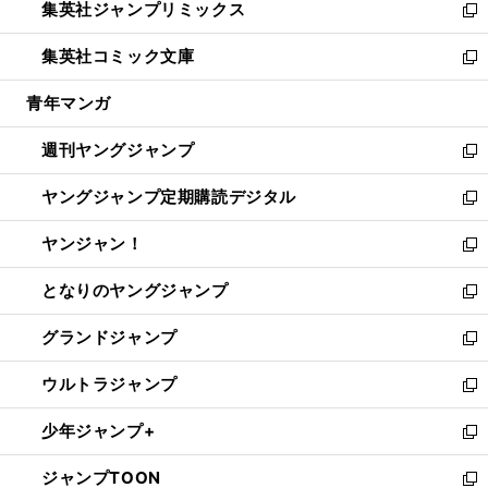
集英社ジャンプリミックス
く
で
ド
ィ
い
新
開
ウ
ン
ウ
し
集英社コミック文庫
く
で
ド
ィ
い
新
開
ウ
ン
ウ
し
青年マンガ
く
で
ド
ィ
い
開
ウ
ン
ウ
週刊ヤングジャンプ
く
で
ド
ィ
新
開
ウ
ン
し
ヤングジャンプ定期購読デジタル
く
で
ド
い
新
開
ウ
ウ
し
ヤンジャン！
く
で
ィ
い
新
開
ン
ウ
し
となりのヤングジャンプ
く
ド
ィ
い
新
ウ
ン
ウ
し
グランドジャンプ
で
ド
ィ
い
新
開
ウ
ン
ウ
し
ウルトラジャンプ
く
で
ド
ィ
い
新
開
ウ
ン
ウ
し
少年ジャンプ+
く
で
ド
ィ
い
新
開
ウ
ン
ウ
し
ジャンプTOON
く
で
ド
ィ
い
新