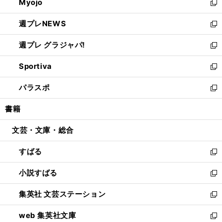
Myojo
く
で
ド
ィ
新
開
ウ
ン
し
週プレNEWS
く
で
ド
い
新
開
ウ
ウ
し
週プレ グラジャパ!
く
で
ィ
い
新
開
ン
ウ
し
Sportiva
く
ド
ィ
い
新
ウ
ン
ウ
し
パラスポ
で
ド
ィ
い
新
開
ウ
ン
ウ
し
書籍
く
で
ド
ィ
い
開
ウ
ン
ウ
文芸・文庫・総合
く
で
ド
ィ
開
ウ
ン
すばる
く
で
ド
新
開
ウ
し
小説すばる
く
で
い
新
開
ウ
し
集英社 文芸ステーション
く
ィ
い
新
ン
ウ
し
web 集英社文庫
ド
ィ
い
新