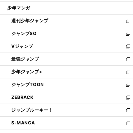
ウ
じ
少年マンガ
で
る
開
週刊少年ジャンプ
く
新
し
ジャンプSQ
い
新
ウ
し
Vジャンプ
ィ
い
新
ン
ウ
し
最強ジャンプ
ド
ィ
い
新
ウ
ン
ウ
し
少年ジャンプ+
で
ド
ィ
い
新
開
ウ
ン
ウ
し
ジャンプTOON
く
で
ド
ィ
い
新
開
ウ
ン
ウ
し
ZEBRACK
く
で
ド
ィ
い
新
開
ウ
ン
ウ
し
ジャンプルーキー！
く
で
ド
ィ
い
新
開
ウ
ン
ウ
し
S-MANGA
く
で
ド
ィ
い
新
開
ウ
ン
ウ
し