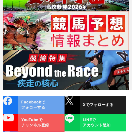
cebo
X
Facebookで
Xでフォローする
ok
フォローする
uTube
LINE
YouTubeで
LINEで
チャンネル登録
アカウント追加