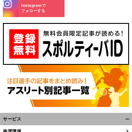
stagra
Instagramで
m
フォローする
サービス
開
く/
推奨環境