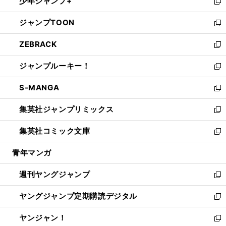
少年ジャンプ+
で
ド
ィ
い
新
開
ウ
ン
ウ
し
ジャンプTOON
く
で
ド
ィ
い
新
開
ウ
ン
ウ
し
ZEBRACK
く
で
ド
ィ
い
新
開
ウ
ン
ウ
し
ジャンプルーキー！
く
で
ド
ィ
い
新
開
ウ
ン
ウ
し
S-MANGA
く
で
ド
ィ
い
新
開
ウ
ン
ウ
し
集英社ジャンプリミックス
く
で
ド
ィ
い
新
開
ウ
ン
ウ
し
集英社コミック文庫
く
で
ド
ィ
い
新
開
ウ
ン
ウ
し
青年マンガ
く
で
ド
ィ
い
開
ウ
ン
ウ
週刊ヤングジャンプ
く
で
ド
ィ
新
開
ウ
ン
し
ヤングジャンプ定期購読デジタル
く
で
ド
い
新
開
ウ
ウ
し
ヤンジャン！
く
で
ィ
い
新