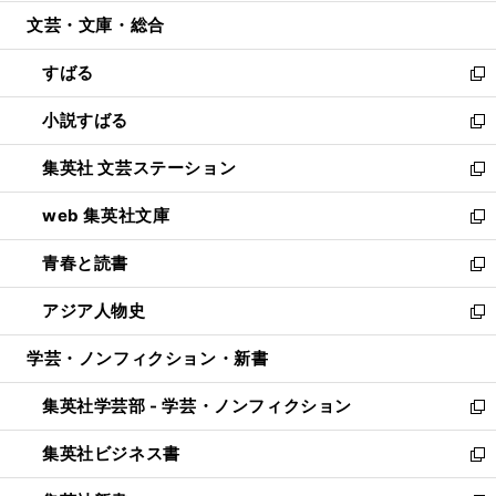
開
ウ
ン
ウ
文芸・文庫・総合
く
で
ド
ィ
開
ウ
ン
すばる
く
で
ド
新
開
ウ
し
小説すばる
く
で
い
新
開
ウ
し
集英社 文芸ステーション
く
ィ
い
新
ン
ウ
し
web 集英社文庫
ド
ィ
い
新
ウ
ン
ウ
し
青春と読書
で
ド
ィ
い
新
開
ウ
ン
ウ
し
アジア人物史
く
で
ド
ィ
い
新
開
ウ
ン
ウ
し
学芸・ノンフィクション・新書
く
で
ド
ィ
い
開
ウ
ン
ウ
集英社学芸部 - 学芸・ノンフィクション
く
で
ド
ィ
新
開
ウ
ン
し
集英社ビジネス書
く
で
ド
い
新
開
ウ
ウ
し