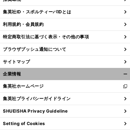
閉
じ
集英社ID・スポルティーバIDとは
る
利用規約・会員規約
特定商取引法に基づく表示・その他の事項
ブラウザプッシュ通知について
サイトマップ
企業情報
開
く/
集英社ホームページ
新
閉
し
じ
集英社プライバシーガイドライン
い
る
ウ
SHUEISHA Privacy Guideline
ィ
ン
Setting of Cookies
ド