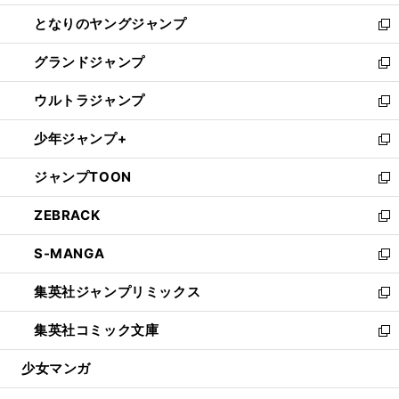
開
ン
ウ
し
となりのヤングジャンプ
く
ド
ィ
い
新
ウ
ン
ウ
し
グランドジャンプ
で
ド
ィ
い
新
開
ウ
ン
ウ
し
ウルトラジャンプ
く
で
ド
ィ
い
新
開
ウ
ン
ウ
し
少年ジャンプ+
く
で
ド
ィ
い
新
開
ウ
ン
ウ
し
ジャンプTOON
く
で
ド
ィ
い
新
開
ウ
ン
ウ
し
ZEBRACK
く
で
ド
ィ
い
新
開
ウ
ン
ウ
し
S-MANGA
く
で
ド
ィ
い
新
開
ウ
ン
ウ
し
集英社ジャンプリミックス
く
で
ド
ィ
い
新
開
ウ
ン
ウ
し
集英社コミック文庫
く
で
ド
ィ
い
新
開
ウ
ン
ウ
し
少女マンガ
く
で
ド
ィ
い
開
ウ
ン
ウ