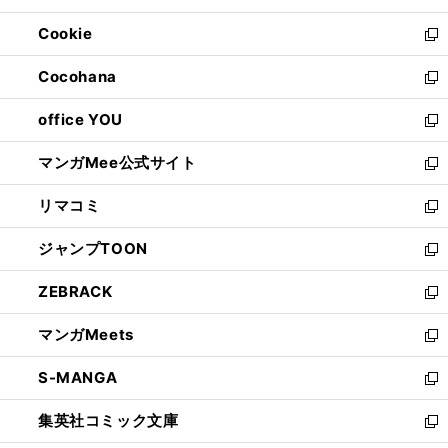
開
ウ
ン
ウ
Cookie
く
で
ド
ィ
新
開
ウ
ン
し
Cocohana
く
で
ド
い
新
開
ウ
ウ
し
office YOU
く
で
ィ
い
新
開
ン
ウ
し
マンガMee公式サイト
く
ド
ィ
い
新
ウ
ン
ウ
し
リマコミ
で
ド
ィ
い
新
開
ウ
ン
ウ
し
ジャンプTOON
く
で
ド
ィ
い
新
開
ウ
ン
ウ
し
ZEBRACK
く
で
ド
ィ
い
新
開
ウ
ン
ウ
し
マンガMeets
く
で
ド
ィ
い
新
開
ウ
ン
ウ
し
S-MANGA
く
で
ド
ィ
い
新
開
ウ
ン
ウ
し
集英社コミック文庫
く
で
ド
ィ
い
新
開
ウ
ン
ウ
し