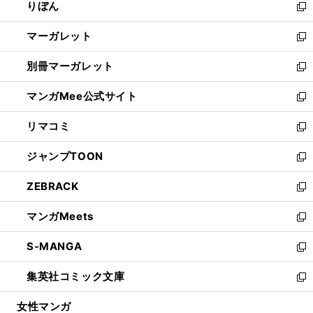
りぼん
く
で
ド
ィ
新
開
ウ
ン
し
マーガレット
く
で
ド
い
新
開
ウ
ウ
し
別冊マーガレット
く
で
ィ
い
新
開
ン
ウ
し
マンガMee公式サイト
く
ド
ィ
い
新
ウ
ン
ウ
し
リマコミ
で
ド
ィ
い
新
開
ウ
ン
ウ
し
ジャンプTOON
く
で
ド
ィ
い
新
開
ウ
ン
ウ
し
ZEBRACK
く
で
ド
ィ
い
新
開
ウ
ン
ウ
し
マンガMeets
く
で
ド
ィ
い
新
開
ウ
ン
ウ
し
S-MANGA
く
で
ド
ィ
い
新
開
ウ
ン
ウ
し
集英社コミック文庫
く
で
ド
ィ
い
新
開
ウ
ン
ウ
し
女性マンガ
く
で
ド
ィ
い