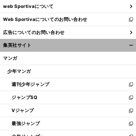
ウ
web Sportivaについて
で
開
Web Sportivaについてのお問い合わせ
く
新
し
広告についてのお問い合わせ
い
ウ
集英社サイト
ィ
開
ン
く/
マンガ
ド
閉
ウ
じ
少年マンガ
で
る
開
週刊少年ジャンプ
く
新
し
ジャンプSQ
い
新
ウ
し
Vジャンプ
ィ
い
新
ン
ウ
し
最強ジャンプ
ド
ィ
い
新
ウ
ン
ウ
し