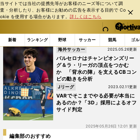
当サイトでは当社の提携先等がお客様のニーズ等について調
査・分析したり、お客様にお勧めの広告を表⽰する⽬的で Co
閉じ
okie を使⽤する場合があります。
詳しくはこちら
る
マイペ
web Sportiva (webスポルティーバ)
検索
メニュ
we
ー
「#オフサイド」の最新ニュース・ 情報
b
ジ
新着
ランキング
野球
サッカー
競馬
ゴル
ス
海外サッカー
2025.05.26更新
ポ
ル
バルセロナはチャンピオンズリー
テ
グ＆ラ・リーガの頂点をつかむ
ィ
か 「背水の陣」を支えるCBコン
ー
ビの動きを分析
バ
Jリーグ
2023.02.11更新
VARでそこまでやる必要が本当に
あるのか？「3D」採用によるオフ
サイド判定
2025年05月26日 12:01 更新
編集部のおすすめ