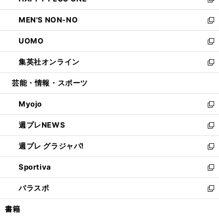
ィ
い
新
開
ウ
ン
ウ
し
MEN'S NON-NO
く
で
ド
ィ
い
新
開
ウ
ン
ウ
し
UOMO
く
で
ド
ィ
い
新
開
ウ
ン
ウ
し
集英社オンライン
く
で
ド
ィ
い
新
開
ウ
ン
ウ
し
芸能・情報・スポーツ
く
で
ド
ィ
い
開
ウ
ン
ウ
Myojo
く
で
ド
ィ
新
開
ウ
ン
し
週プレNEWS
く
で
ド
い
新
開
ウ
ウ
し
週プレ グラジャパ!
く
で
ィ
い
新
開
ン
ウ
し
Sportiva
く
ド
ィ
い
新
ウ
ン
ウ
し
パラスポ
で
ド
ィ
い
新
開
ウ
ン
ウ
し
書籍
く
で
ド
ィ
い