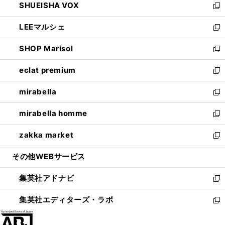
SHUEISHA VOX
で
ド
ィ
い
新
開
ウ
ン
ウ
し
LEEマルシェ
く
で
ド
ィ
い
新
開
ウ
ン
ウ
し
SHOP Marisol
く
で
ド
ィ
い
新
開
ウ
ン
ウ
し
eclat premium
く
で
ド
ィ
い
新
開
ウ
ン
ウ
し
mirabella
く
で
ド
ィ
い
新
開
ウ
ン
ウ
し
mirabella homme
く
で
ド
ィ
い
新
開
ウ
ン
ウ
し
zakka market
く
で
ド
ィ
い
新
開
ウ
ン
ウ
し
その他WEBサービス
く
で
ド
ィ
い
開
ウ
ン
ウ
集英社アドナビ
く
で
ド
ィ
新
開
ウ
ン
し
集英社エディターズ・ラボ
く
で
ド
い
新
開
ウ
ウ
し
く
で
ィ
い