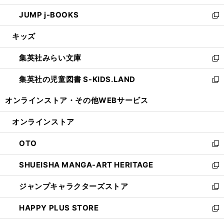
ウ
ン
ウ
し
JUMP j-BOOKS
で
ド
ィ
い
新
開
ウ
ン
ウ
し
キッズ
く
で
ド
ィ
い
開
ウ
ン
ウ
集英社みらい文庫
く
で
ド
ィ
新
開
ウ
ン
し
集英社の児童図書 S-KIDS.LAND
く
で
ド
い
新
開
ウ
ウ
し
オンラインストア・
その他WEBサービス
く
で
ィ
い
開
ン
ウ
オンラインストア
く
ド
ィ
ウ
ン
OTO
で
ド
新
開
ウ
し
SHUEISHA MANGA-ART HERITAGE
く
で
い
新
開
ウ
し
ジャンプキャラクターズストア
く
ィ
い
新
ン
ウ
し
HAPPY PLUS STORE
ド
ィ
い
新
ウ
ン
ウ
し