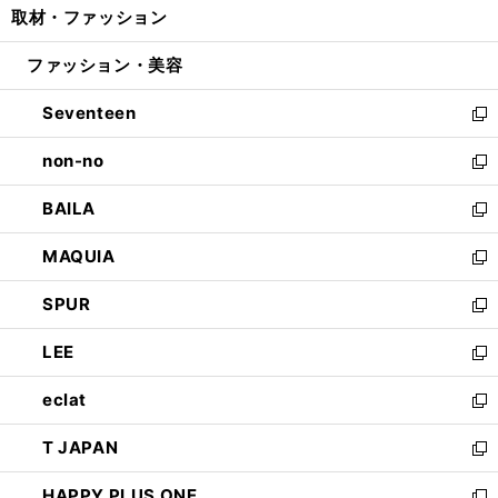
取材・ファッション
く
で
ド
ィ
い
開
ウ
ン
ウ
ファッション・美容
く
で
ド
ィ
開
ウ
ン
Seventeen
く
で
ド
新
開
ウ
し
non-no
く
で
い
新
開
ウ
し
BAILA
く
ィ
い
新
ン
ウ
し
MAQUIA
ド
ィ
い
新
ウ
ン
ウ
し
SPUR
で
ド
ィ
い
新
開
ウ
ン
ウ
し
LEE
く
で
ド
ィ
い
新
開
ウ
ン
ウ
し
eclat
く
で
ド
ィ
い
新
開
ウ
ン
ウ
し
T JAPAN
く
で
ド
ィ
い
新
開
ウ
ン
ウ
し
HAPPY PLUS ONE
く
で
ド