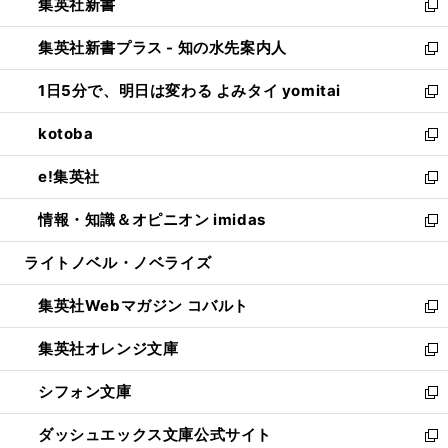
集英社新書
く
で
ィ
い
新
開
ン
ウ
し
集英社新書プラス - 知の水先案内人
く
ド
ィ
い
新
ウ
ン
ウ
し
1日5分で、明日は変わる よみタイ yomitai
で
ド
ィ
い
新
開
ウ
ン
ウ
し
kotoba
く
で
ド
ィ
い
新
開
ウ
ン
ウ
し
e!集英社
く
で
ド
ィ
い
新
開
ウ
ン
ウ
し
情報・知識＆オピニオン imidas
く
で
ド
ィ
い
新
開
ウ
ン
ウ
し
ライトノベル・ノベライズ
く
で
ド
ィ
い
開
ウ
ン
ウ
集英社Webマガジン コバルト
く
で
ド
ィ
新
開
ウ
ン
し
集英社オレンジ文庫
く
で
ド
い
新
開
ウ
ウ
し
シフォン文庫
く
で
ィ
い
新
開
ン
ウ
し
ダッシュエックス文庫公式サイト
く
ド
ィ
い
新