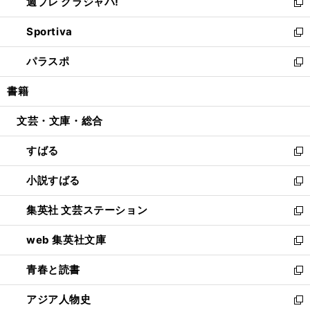
週プレ グラジャパ!
く
で
ィ
い
新
開
ン
ウ
し
Sportiva
く
ド
ィ
い
新
ウ
ン
ウ
し
パラスポ
で
ド
ィ
い
新
開
ウ
ン
ウ
し
書籍
く
で
ド
ィ
い
開
ウ
ン
ウ
文芸・文庫・総合
く
で
ド
ィ
開
ウ
ン
すばる
く
で
ド
新
開
ウ
し
小説すばる
く
で
い
新
開
ウ
し
集英社 文芸ステーション
く
ィ
い
新
ン
ウ
し
web 集英社文庫
ド
ィ
い
新
ウ
ン
ウ
し
青春と読書
で
ド
ィ
い
新
開
ウ
ン
ウ
し
アジア人物史
く
で
ド
ィ
い
新