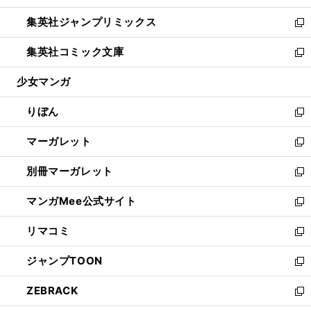
開
ウ
ン
ウ
し
集英社ジャンプリミックス
く
で
ド
ィ
い
新
開
ウ
ン
ウ
し
集英社コミック文庫
く
で
ド
ィ
い
新
開
ウ
ン
ウ
し
少女マンガ
く
で
ド
ィ
い
開
ウ
ン
ウ
りぼん
く
で
ド
ィ
新
開
ウ
ン
し
マーガレット
く
で
ド
い
新
開
ウ
ウ
し
別冊マーガレット
く
で
ィ
い
新
開
ン
ウ
し
マンガMee公式サイト
く
ド
ィ
い
新
ウ
ン
ウ
し
リマコミ
で
ド
ィ
い
新
開
ウ
ン
ウ
し
ジャンプTOON
く
で
ド
ィ
い
新
開
ウ
ン
ウ
し
ZEBRACK
く
で
ド
ィ
い
新
開
ウ
ン
ウ
し