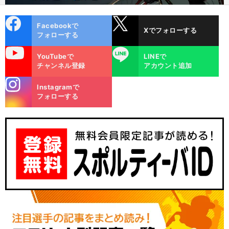
cebo
X
Facebookで
Xでフォローする
ok
フォローする
uTube
LINE
YouTubeで
LINEで
チャンネル登録
アカウント追加
stagra
Instagramで
m
フォローする