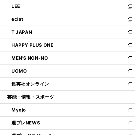
ウ
ン
ウ
し
LEE
く
で
ド
ィ
い
新
開
ウ
ン
ウ
し
eclat
く
で
ド
ィ
い
新
開
ウ
ン
ウ
し
T JAPAN
く
で
ド
ィ
い
新
開
ウ
ン
ウ
し
HAPPY PLUS ONE
く
で
ド
ィ
い
新
開
ウ
ン
ウ
し
MEN'S NON-NO
く
で
ド
ィ
い
新
開
ウ
ン
ウ
し
UOMO
く
で
ド
ィ
い
新
開
ウ
ン
ウ
し
集英社オンライン
く
で
ド
ィ
い
新
開
ウ
ン
ウ
し
芸能・情報・スポーツ
く
で
ド
ィ
い
開
ウ
ン
ウ
Myojo
く
で
ド
ィ
新
開
ウ
ン
し
週プレNEWS
く
で
ド
い
新
開
ウ
ウ
し