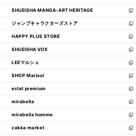
開
ウ
し
SHUEISHA MANGA-ART HERITAGE
く
で
い
新
開
ウ
し
ジャンプキャラクターズストア
く
ィ
い
新
ン
ウ
し
HAPPY PLUS STORE
ド
ィ
い
新
ウ
ン
ウ
し
SHUEISHA VOX
で
ド
ィ
い
新
開
ウ
ン
ウ
し
LEEマルシェ
く
で
ド
ィ
い
新
開
ウ
ン
ウ
し
SHOP Marisol
く
で
ド
ィ
い
新
開
ウ
ン
ウ
し
eclat premium
く
で
ド
ィ
い
新
開
ウ
ン
ウ
し
mirabella
く
で
ド
ィ
い
新
開
ウ
ン
ウ
し
mirabella homme
く
で
ド
ィ
い
新
開
ウ
ン
ウ
し
zakka market
く
で
ド
ィ
い
新
開
ウ
ン
ウ
し