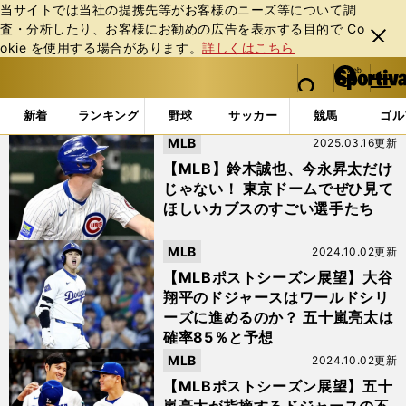
当サイトでは当社の提携先等がお客様のニーズ等について調
査・分析したり、お客様にお勧めの広告を表⽰する⽬的で Co
閉じ
okie を使⽤する場合があります。
詳しくはこちら
る
マイペ
web Sportiva (webスポルティーバ)
検索
メニュ
we
ー
「#オカモト"MOBY"タクヤ」の最新ニュース・ 情報
b
ジ
新着
ランキング
野球
サッカー
競馬
ゴル
ス
MLB
2025.03.16更新
ポ
ル
【MLB】鈴木誠也、今永昇太だけ
テ
じゃない！ 東京ドームでぜひ見て
ィ
ほしいカブスのすごい選手たち
ー
バ
MLB
2024.10.02更新
【MLBポストシーズン展望】大谷
翔平のドジャースはワールドシリ
ーズに進めるのか？ 五十嵐亮太は
確率85％と予想
MLB
2024.10.02更新
【MLBポストシーズン展望】五十