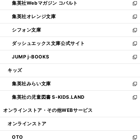
集英社Webマガジン コバルト
く
で
ド
ィ
新
開
ウ
ン
し
集英社オレンジ文庫
く
で
ド
い
新
開
ウ
ウ
し
シフォン文庫
く
で
ィ
い
新
開
ン
ウ
し
ダッシュエックス文庫公式サイト
く
ド
ィ
い
新
ウ
ン
ウ
し
JUMP j-BOOKS
で
ド
ィ
い
新
開
ウ
ン
ウ
し
キッズ
く
で
ド
ィ
い
開
ウ
ン
ウ
集英社みらい文庫
く
で
ド
ィ
新
開
ウ
ン
し
集英社の児童図書 S-KIDS.LAND
く
で
ド
い
新
開
ウ
ウ
し
オンラインストア・
その他WEBサービス
く
で
ィ
い
開
ン
ウ
オンラインストア
く
ド
ィ
ウ
ン
OTO
で
ド
新