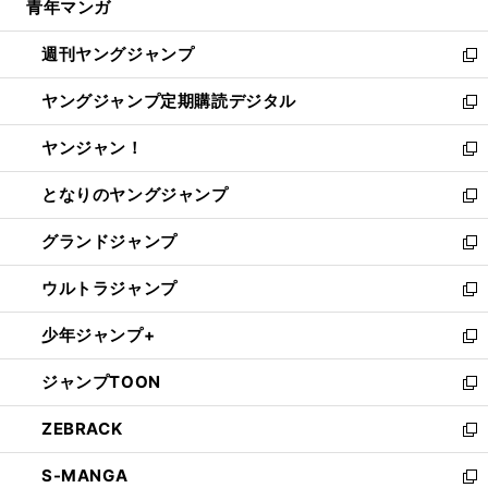
青年マンガ
く
で
ド
ィ
い
開
ウ
ン
ウ
週刊ヤングジャンプ
く
で
ド
ィ
新
開
ウ
ン
し
ヤングジャンプ定期購読デジタル
く
で
ド
い
新
開
ウ
ウ
し
ヤンジャン！
く
で
ィ
い
新
開
ン
ウ
し
となりのヤングジャンプ
く
ド
ィ
い
新
ウ
ン
ウ
し
グランドジャンプ
で
ド
ィ
い
新
開
ウ
ン
ウ
し
ウルトラジャンプ
く
で
ド
ィ
い
新
開
ウ
ン
ウ
し
少年ジャンプ+
く
で
ド
ィ
い
新
開
ウ
ン
ウ
し
ジャンプTOON
く
で
ド
ィ
い
新
開
ウ
ン
ウ
し
ZEBRACK
く
で
ド
ィ
い
新
開
ウ
ン
ウ
し
S-MANGA
く
で
ド
ィ
い
新