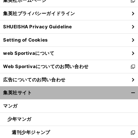
集英社ホームページ
新
閉
し
じ
集英社プライバシーガイドライン
い
る
ウ
SHUEISHA Privacy Guideline
ィ
ン
Setting of Cookies
ド
ウ
web Sportivaについて
で
開
Web Sportivaについてのお問い合わせ
く
新
し
広告についてのお問い合わせ
い
ウ
集英社サイト
ィ
開
ン
く/
マンガ
ド
閉
ウ
じ
少年マンガ
で
る
開
週刊少年ジャンプ
く
新