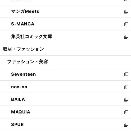
新
開
ウ
ン
ウ
し
マンガMeets
く
で
ド
ィ
い
新
開
ウ
ン
ウ
し
S-MANGA
く
で
ド
ィ
い
新
開
ウ
ン
ウ
し
集英社コミック文庫
く
で
ド
ィ
い
新
開
ウ
ン
ウ
し
取材・ファッション
く
で
ド
ィ
い
開
ウ
ン
ウ
ファッション・美容
く
で
ド
ィ
開
ウ
ン
Seventeen
く
で
ド
新
開
ウ
し
non-no
く
で
い
新
開
ウ
し
BAILA
く
ィ
い
新
ン
ウ
し
MAQUIA
ド
ィ
い
新
ウ
ン
ウ
し
SPUR
で
ド
ィ
い
新
開