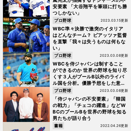
嵐亮太が指摘するドジャースの不
安要素 「大谷翔平を筆頭に打ち勝
つしかない」
プロ野球
2023.03.15更新
WBC準々決勝で激突のイタリア
はどんなチーム？ ピアッツァ監督
を直撃「我々は失うものは何もな
い」
プロ野球
2023.03.08更新
WBCを侍ジャパンは制すること
ができるのか 世界の野球を知り尽
くす３人がプールB以外のライバ
ル国を分析。優勝予想をした意外
な国とは...
プロ野球
2023.03.08更新
「侍ジャパンの不安要素」「韓国
の戦力」「チェコの躍進」などW
BCのプールBを世界の野球を知る
男たちが語り合う
書籍
2022.04.26更新