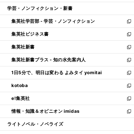
開
ウ
ン
ウ
し
学芸・ノンフィクション・新書
く
で
ド
ィ
い
開
ウ
ン
ウ
集英社学芸部 - 学芸・ノンフィクション
く
で
ド
ィ
新
開
ウ
ン
し
集英社ビジネス書
く
で
ド
い
新
開
ウ
ウ
し
集英社新書
く
で
ィ
い
新
開
ン
ウ
し
集英社新書プラス - 知の水先案内人
く
ド
ィ
い
新
ウ
ン
ウ
し
1日5分で、明日は変わる よみタイ yomitai
で
ド
ィ
い
新
開
ウ
ン
ウ
し
kotoba
く
で
ド
ィ
い
新
開
ウ
ン
ウ
し
e!集英社
く
で
ド
ィ
い
新
開
ウ
ン
ウ
し
情報・知識＆オピニオン imidas
く
で
ド
ィ
い
新
開
ウ
ン
ウ
し
ライトノベル・ノベライズ
く
で
ド
ィ
い
開
ウ
ン
ウ