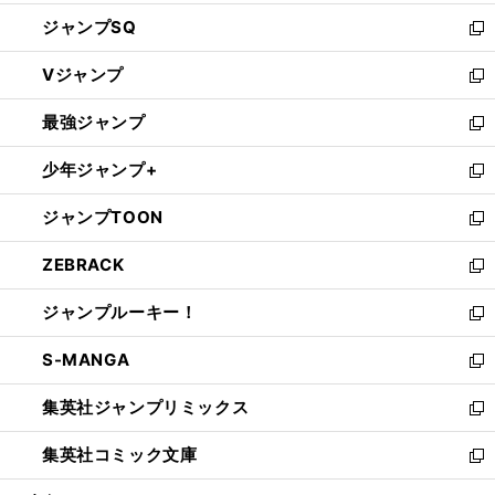
し
ジャンプSQ
い
新
ウ
し
Vジャンプ
ィ
い
新
ン
ウ
し
最強ジャンプ
ド
ィ
い
新
ウ
ン
ウ
し
少年ジャンプ+
で
ド
ィ
い
新
開
ウ
ン
ウ
し
ジャンプTOON
く
で
ド
ィ
い
新
開
ウ
ン
ウ
し
ZEBRACK
く
で
ド
ィ
い
新
開
ウ
ン
ウ
し
ジャンプルーキー！
く
で
ド
ィ
い
新
開
ウ
ン
ウ
し
S-MANGA
く
で
ド
ィ
い
新
開
ウ
ン
ウ
し
集英社ジャンプリミックス
く
で
ド
ィ
い
新
開
ウ
ン
ウ
し
集英社コミック文庫
く
で
ド
ィ
い
新
開
ウ
ン
ウ
し