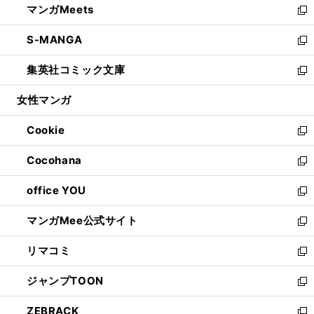
マンガMeets
く
で
ド
ィ
い
新
開
ウ
ン
ウ
し
S-MANGA
く
で
ド
ィ
い
新
開
ウ
ン
ウ
し
集英社コミック文庫
く
で
ド
ィ
い
新
開
ウ
ン
ウ
し
女性マンガ
く
で
ド
ィ
い
開
ウ
ン
ウ
Cookie
く
で
ド
ィ
新
開
ウ
ン
し
Cocohana
く
で
ド
い
新
開
ウ
ウ
し
office YOU
く
で
ィ
い
新
開
ン
ウ
し
マンガMee公式サイト
く
ド
ィ
い
新
ウ
ン
ウ
し
リマコミ
で
ド
ィ
い
新
開
ウ
ン
ウ
し
ジャンプTOON
く
で
ド
ィ
い
新
開
ウ
ン
ウ
し
ZEBRACK
く
で
ド
ィ
い