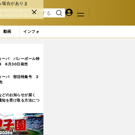
る場合がありま
マイペ
閉じ
検索
メニュ
ー
る
す
ジ
る
動画
インフォ
ィーバ バレーボール特
.4 6月30日発売
ィーバ 部活特集号 3
売
などのお知らせが届く
通知を受け取る方法につ