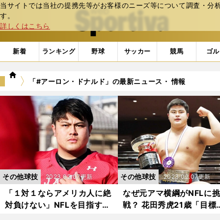
当サイトでは当社の提携先等がお客様のニーズ等について調査・分析し
web Sportiva (webスポルティーバ)
す。
詳しくはこちら
新着
ランキング
野球
サッカー
競馬
ゴル
we
「#アーロン・ドナルド」の最新ニュース・ 情報
b
ス
ポ
ル
テ
ィ
ー
バ
その他球技
その他球技
2023.02.07更新
2023.02.07更新
「１対１ならアメリカ人に絶
なぜ元アマ横綱がNFLに
対負けない」NFLを目指す21
戦？ 花田秀虎21歳「目標
歳、元アマ横綱のモチベーシ
千代の富士関。もっと体