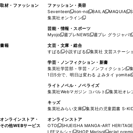
い
し
い
い
ド
ン
ド
ン
取材・ファッション
ファッション・美容
開
く
開
ウ
い
ウ
ウ
ウ
ド
ウ
ド
Seventeen
non-no
BAILA
MAQUIA
S
く
く
新
新
新
新
ィ
ウ
ィ
ィ
で
ウ
で
ウ
集英社オンライン
し
新
し
し
し
ン
ィ
ン
ン
開
で
開
で
い
し
い
い
い
ド
ン
ド
ド
芸能・情報・スポーツ
く
開
く
開
ウ
い
ウ
ウ
ウ
ウ
ド
ウ
ウ
Myojo
週プレNEWS
週プレ グラジャパ!
く
く
新
新
新
ィ
ウ
ィ
ィ
ィ
で
ウ
で
で
し
し
ン
ィ
ン
ン
ン
書籍
文芸・文庫・総合
開
で
開
開
い
い
ド
ン
ド
ド
ド
すばる
小説すばる
集英社 文芸ステーシ
く
開
く
く
新
新
ウ
ウ
ウ
ド
ウ
ウ
ウ
く
し
し
ィ
ィ
学芸・ノンフィクション・新書
で
ウ
で
で
で
い
い
ン
ン
集英社学芸部 - 学芸・ノンフィクション
開
で
開
開
開
新
ウ
ウ
ド
ド
1日5分で、明日は変わる よみタイ yomitai
く
開
く
く
く
し
新
ィ
ィ
ウ
ウ
く
い
ン
ン
ライトノベル・ノベライズ
で
で
ウ
ド
ド
集英社Webマガジン コバルト
集英社オレ
開
開
新
ィ
ウ
ウ
く
く
し
ン
キッズ
で
で
い
ド
集英社みらい文庫
集英社の児童図書 S-KID
開
開
新
ウ
ウ
く
く
し
ィ
オンラインストア・
オンラインストア
で
い
ン
その他WEBサービス
OTO
SHUEISHA MANGA-ART HERITAGE
開
新
ウ
ド
LEEマルシェ
SHOP Marisol
eclat prem
く
し
新
新