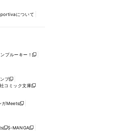
Sportivaについて
ャンプルーキー！
新
し
い
ウ
ャンプ
新
ィ
社コミック文庫
し
新
ン
い
し
ド
ウ
い
ウ
ガMeets
新
ィ
ウ
で
し
ン
ィ
開
い
ド
ン
く
ウ
ウ
ド
s
S-MANGA
新
新
ィ
で
ウ
し
し
ン
開
で