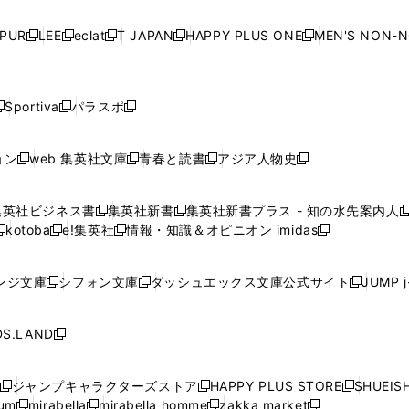
い
い
い
い
ド
ド
ド
ド
ド
開
く
開
く
開
く
開
ウ
ウ
ウ
ウ
ウ
ウ
ウ
ウ
ウ
PUR
LEE
eclat
T JAPAN
HAPPY PLUS ONE
MEN'S NON-
く
く
く
く
新
新
新
新
新
ィ
ィ
ィ
ィ
で
で
で
で
で
し
し
し
し
し
ン
ン
ン
ン
開
開
開
開
開
い
い
い
い
い
ド
ド
ド
ド
く
く
く
く
く
ウ
ウ
ウ
ウ
ウ
ウ
ウ
ウ
ウ
Sportiva
パラスポ
新
新
ィ
ィ
ィ
ィ
ィ
で
で
で
で
し
し
し
ン
ン
ン
ン
ン
開
開
開
開
い
い
い
ド
ド
ド
ド
ド
ョン
web 集英社文庫
青春と読書
アジア人物史
く
く
く
く
新
新
新
新
ウ
ウ
ウ
ウ
ウ
ウ
ウ
ウ
し
し
し
し
ィ
ィ
ィ
で
で
で
で
で
い
い
い
い
ン
ン
ン
集英社ビジネス書
集英社新書
集英社新書プラス - 知の水先案内人
開
開
開
開
開
新
新
新
ウ
ウ
ウ
ウ
ド
ド
ド
kotoba
e!集英社
情報・知識＆オピニオン imidas
く
く
く
く
く
新
し
新
し
新
ィ
ィ
ィ
ィ
ウ
ウ
ウ
し
し
い
し
い
し
ン
ン
ン
ン
で
で
で
い
い
ウ
い
ウ
い
ド
ド
ド
ド
ンジ文庫
シフォン文庫
ダッシュエックス文庫公式サイト
JUMP 
開
開
開
新
新
新
ウ
ウ
ィ
ウ
ィ
ウ
ウ
ウ
ウ
ウ
く
く
く
し
し
し
ィ
ィ
ン
ィ
ン
ィ
で
で
で
で
い
い
い
ン
ン
ド
ン
ド
ン
S.LAND
開
開
開
開
新
ウ
ウ
ウ
ド
ド
ウ
ド
ウ
ド
く
く
く
く
し
ィ
ィ
ィ
ウ
ウ
で
ウ
で
ウ
い
ン
ン
ン
ジャンプキャラクターズストア
HAPPY PLUS STORE
SHUEIS
で
で
開
で
開
で
新
新
新
ウ
ド
ド
ド
ium
mirabella
mirabella homme
zakka market
開
開
く
開
く
開
し
新
新
新
し
新
し