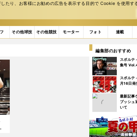
たり、お客様にお勧めの広告を表⽰する⽬的で Cookie を使⽤す
フ
その他球技
その他競技
モーター
フォト
連載
編集部のおすすめ
スポルテ
集号 Vol
スポルテ
月16日発
最新記事
プッシュ
いて
挑
は
をバ