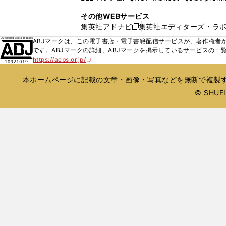
ィ
ウ
い
し
し
ン
その他WEBサービス
で
ウ
い
い
ド
集英社アドナビ
集英社エディターズ・ラ
開
新
ィ
ウ
ウ
ウ
く
し
ABJマークは、この電子書店・電子書籍配信サービスが、著作権者か
ン
ィ
ィ
で
い
です。ABJマークの詳細、ABJマークを掲示しているサービスの一
ド
ン
ン
開
https://aebs.or.jp/
ウ
新
ウ
ド
ド
く
し
ィ
で
ウ
ウ
い
本ホームページに記載の文章・画像・写真などを無断で複製す
ン
開
で
で
ウ
ド
© SHUEIS
ィ
く
開
開
ン
ウ
く
く
ド
で
ウ
開
で
開
く
く