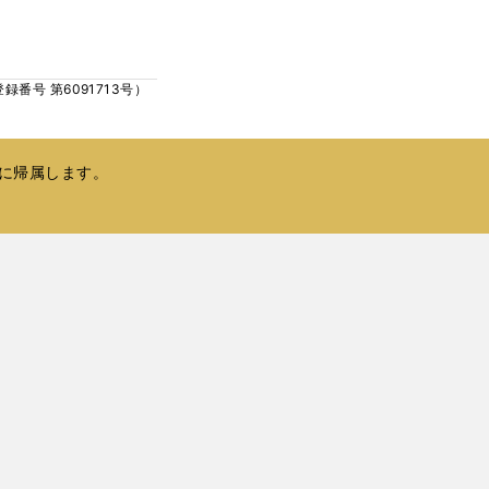
ウ
い
で
ウ
開
ィ
く
号 第6091713号）
ン
ド
ウ
で
に帰属します。
開
く