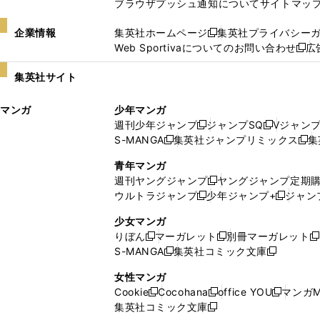
ブラウザプッシュ通知について
サイトマッ
企業情報
集英社ホームページ
集英社プライバシー
新
Web Sportivaについてのお問い合わせ
広
し
新
い
し
集英社サイト
ウ
い
ィ
ウ
マンガ
少年マンガ
ン
ィ
週刊少年ジャンプ
ジャンプSQ
Vジャン
ド
ン
新
新
S-MANGA
集英社ジャンプリミックス
集
ウ
ド
新
し
し
新
で
ウ
し
い
い
し
青年マンガ
開
で
い
ウ
ウ
い
週刊ヤングジャンプ
ヤングジャンプ定期
新
く
開
ウ
ィ
ィ
ウ
ウルトラジャンプ
少年ジャンプ+
ジャン
新
し
新
く
ィ
ン
ン
ィ
し
い
し
ン
ド
ド
ン
少女マンガ
い
ウ
い
ド
ウ
ウ
ド
りぼん
マーガレット
別冊マーガレット
新
新
新
ウ
ィ
ウ
ウ
で
で
ウ
S-MANGA
集英社コミック文庫
し
新
し
新
ィ
ン
ィ
で
開
開
で
い
し
い
し
ン
ド
ン
女性マンガ
開
く
く
開
ウ
い
ウ
い
ド
ウ
ド
Cookie
Cocohana
office YOU
マンガM
く
く
新
新
新
ィ
ウ
ィ
ウ
ウ
で
ウ
集英社コミック文庫
し
新
し
し
ン
ィ
ン
ィ
で
開
で