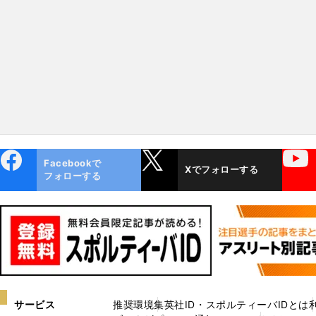
ョンは「大谷翔平超え」
キバキに鍛えなきゃ」
ebo
X
YouTube
Facebookで
Xでフォローする
ok
フォローする
サービス
推奨環境
集英社ID・スポルティーバIDとは