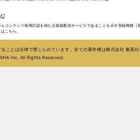
ィ
ウ
ウ
ウ
く
く
く
く
い
し
し
い
し
し
い
ン
で
で
で
ウ
い
い
ウ
い
い
ウ
ド
ボ
開
開
開
新
ィ
ウ
ウ
ィ
ウ
ウ
ィ
ウ
く
く
く
し
らコンテンツ使用許諾を得た正規版配信サービスであることを示す登録商標（登録番
ン
ィ
ィ
ン
ィ
ィ
ン
で
い
覧はこちら。
ド
ン
ン
ド
ン
ン
ド
開
ウ
ウ
ド
ド
ウ
ド
ド
ウ
く
ィ
で
ウ
ウ
で
ウ
ウ
で
ることは法律で禁じられています。全ての著作権は株式会社 集英社
ン
開
で
で
開
で
で
開
ド
HA Inc. All Rights Reserved.
く
開
開
く
開
開
く
ウ
く
く
く
く
で
開
く