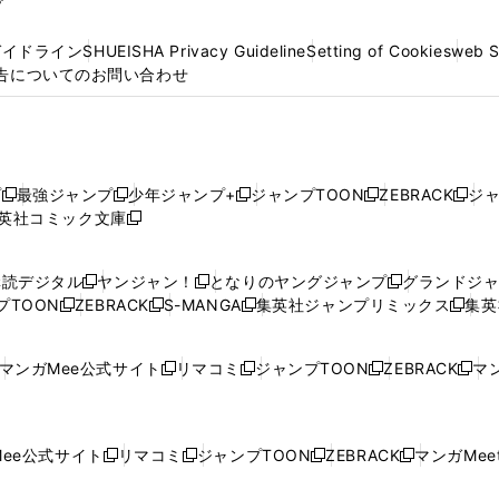
プ
ガイドライン
SHUEISHA Privacy Guideline
Setting of Cookies
web 
告についてのお問い合わせ
プ
最強ジャンプ
少年ジャンプ+
ジャンプTOON
ZEBRACK
ジ
新
新
新
新
新
英社コミック文庫
し
新
し
し
し
し
い
い
し
い
い
い
ウ
ウ
い
ウ
ウ
ウ
購読デジタル
ヤンジャン！
となりのヤングジャンプ
グランドジ
新
新
新
ィ
ィ
ウ
ィ
ィ
ィ
プTOON
ZEBRACK
S-MANGA
集英社ジャンプリミックス
集英
新
し
新
し
新
し
新
ン
ン
ィ
ン
ン
ン
し
い
し
い
し
い
し
ド
ド
ン
ド
ド
ド
い
ウ
い
ウ
い
ウ
い
ウ
ウ
ド
ウ
ウ
ウ
マンガMee公式サイト
リマコミ
ジャンプTOON
ZEBRACK
マン
新
新
新
新
ウ
ィ
ウ
ィ
ウ
ィ
ウ
で
で
ウ
で
で
で
し
し
し
し
し
ィ
ン
ィ
ン
ィ
ン
ィ
開
開
で
開
開
開
い
い
い
い
い
ン
ド
ン
ド
ン
ド
ン
く
く
開
く
く
く
ウ
ウ
ウ
ウ
ウ
ド
ウ
ド
ウ
ド
ウ
ド
ee公式サイト
リマコミ
ジャンプTOON
ZEBRACK
マンガMeet
く
新
新
新
新
ィ
ィ
ィ
ィ
ィ
ウ
で
ウ
で
ウ
で
ウ
し
し
し
し
ン
ン
ン
ン
ン
で
開
で
開
で
開
で