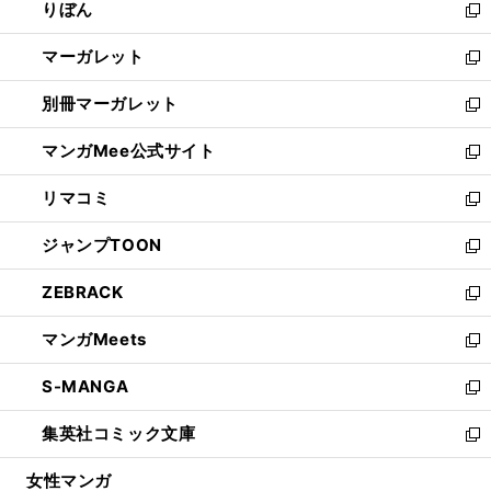
りぼん
く
で
ド
ィ
新
開
ウ
ン
し
マーガレット
く
で
ド
い
新
開
ウ
ウ
し
別冊マーガレット
く
で
ィ
い
新
開
ン
ウ
し
マンガMee公式サイト
く
ド
ィ
い
新
ウ
ン
ウ
し
リマコミ
で
ド
ィ
い
新
開
ウ
ン
ウ
し
ジャンプTOON
く
で
ド
ィ
い
新
開
ウ
ン
ウ
し
ZEBRACK
く
で
ド
ィ
い
新
開
ウ
ン
ウ
し
マンガMeets
く
で
ド
ィ
い
新
開
ウ
ン
ウ
し
S-MANGA
く
で
ド
ィ
い
新
開
ウ
ン
ウ
し
集英社コミック文庫
く
で
ド
ィ
い
新
開
ウ
ン
ウ
し
女性マンガ
く
で
ド
ィ
い