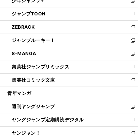
少年ジャンプ+
で
ド
ィ
い
新
開
ウ
ン
ウ
し
ジャンプTOON
く
で
ド
ィ
い
新
開
ウ
ン
ウ
し
ZEBRACK
く
で
ド
ィ
い
新
開
ウ
ン
ウ
し
ジャンプルーキー！
く
で
ド
ィ
い
新
開
ウ
ン
ウ
し
S-MANGA
く
で
ド
ィ
い
新
開
ウ
ン
ウ
し
集英社ジャンプリミックス
く
で
ド
ィ
い
新
開
ウ
ン
ウ
し
集英社コミック文庫
く
で
ド
ィ
い
新
開
ウ
ン
ウ
し
青年マンガ
く
で
ド
ィ
い
開
ウ
ン
ウ
週刊ヤングジャンプ
く
で
ド
ィ
新
開
ウ
ン
し
ヤングジャンプ定期購読デジタル
く
で
ド
い
新
開
ウ
ウ
し
ヤンジャン！
く
で
ィ
い
新