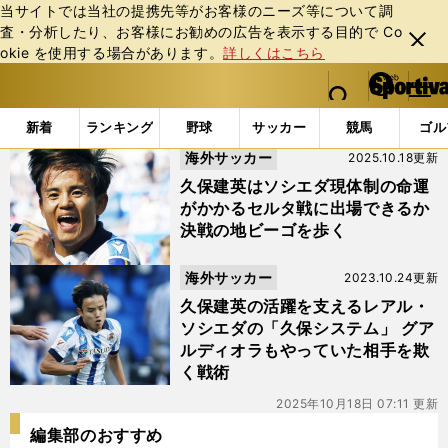
当サイトでは当社の提携先等がお客様のニーズ等について調
査・分析したり、お客様にお勧めの広告を表⽰する⽬的で Co
閉じ
okie を使⽤する場合があります。
詳しくはこちら
る
マイペ
web Sportiva (webスポルティーバ)
検索
メニュ
we
ー
「#アンデル・バレネチェア」の最新ニュース・ 情報
b
ジ
新着
ランキング
野球
サッカー
競馬
ゴル
ス
海外サッカー
2025.10.18更新
ポ
ル
久保建英はソシエダ現体制の命運
テ
がかかるセルタ戦に出場できるか
ィ
決戦の地ビーゴを歩く
ー
バ
海外サッカー
2023.10.24更新
久保建英の活躍を支えるレアル・
ソシエダの「久保システム」 グア
ルディオラもやっていた相手を欺
く戦術
2025年10月18日 07:11 更新
編集部のおすすめ