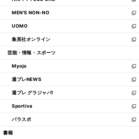
ィ
い
新
開
ウ
ン
ウ
し
MEN'S NON-NO
く
で
ド
ィ
い
新
開
ウ
ン
ウ
し
UOMO
く
で
ド
ィ
い
新
開
ウ
ン
ウ
し
集英社オンライン
く
で
ド
ィ
い
新
開
ウ
ン
ウ
し
芸能・情報・スポーツ
く
で
ド
ィ
い
開
ウ
ン
ウ
Myojo
く
で
ド
ィ
新
開
ウ
ン
し
週プレNEWS
く
で
ド
い
新
開
ウ
ウ
し
週プレ グラジャパ!
く
で
ィ
い
新
開
ン
ウ
し
Sportiva
く
ド
ィ
い
新
ウ
ン
ウ
し
パラスポ
で
ド
ィ
い
新
開
ウ
ン
ウ
し
書籍
く
で
ド
ィ
い