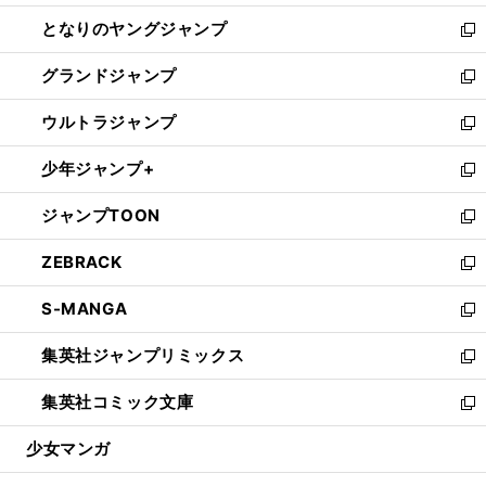
開
ン
ウ
し
となりのヤングジャンプ
く
ド
ィ
い
新
ウ
ン
ウ
し
グランドジャンプ
で
ド
ィ
い
新
開
ウ
ン
ウ
し
ウルトラジャンプ
く
で
ド
ィ
い
新
開
ウ
ン
ウ
し
少年ジャンプ+
く
で
ド
ィ
い
新
開
ウ
ン
ウ
し
ジャンプTOON
く
で
ド
ィ
い
新
開
ウ
ン
ウ
し
ZEBRACK
く
で
ド
ィ
い
新
開
ウ
ン
ウ
し
S-MANGA
く
で
ド
ィ
い
新
開
ウ
ン
ウ
し
集英社ジャンプリミックス
く
で
ド
ィ
い
新
開
ウ
ン
ウ
し
集英社コミック文庫
く
で
ド
ィ
い
新
開
ウ
ン
ウ
し
少女マンガ
く
で
ド
ィ
い
開
ウ
ン
ウ