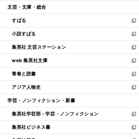
開
ウ
ン
ウ
文芸・文庫・総合
く
で
ド
ィ
開
ウ
ン
すばる
く
で
ド
新
開
ウ
し
小説すばる
く
で
い
新
開
ウ
し
集英社 文芸ステーション
く
ィ
い
新
ン
ウ
し
web 集英社文庫
ド
ィ
い
新
ウ
ン
ウ
し
青春と読書
で
ド
ィ
い
新
開
ウ
ン
ウ
し
アジア人物史
く
で
ド
ィ
い
新
開
ウ
ン
ウ
し
学芸・ノンフィクション・新書
く
で
ド
ィ
い
開
ウ
ン
ウ
集英社学芸部 - 学芸・ノンフィクション
く
で
ド
ィ
新
開
ウ
ン
し
集英社ビジネス書
く
で
ド
い
新
開
ウ
ウ
し