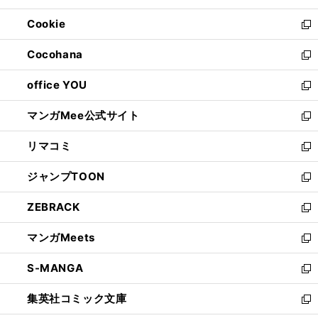
開
ウ
ン
ウ
Cookie
く
で
ド
ィ
新
開
ウ
ン
し
Cocohana
く
で
ド
い
新
開
ウ
ウ
し
office YOU
く
で
ィ
い
新
開
ン
ウ
し
マンガMee公式サイト
く
ド
ィ
い
新
ウ
ン
ウ
し
リマコミ
で
ド
ィ
い
新
開
ウ
ン
ウ
し
ジャンプTOON
く
で
ド
ィ
い
新
開
ウ
ン
ウ
し
ZEBRACK
く
で
ド
ィ
い
新
開
ウ
ン
ウ
し
マンガMeets
く
で
ド
ィ
い
新
開
ウ
ン
ウ
し
S-MANGA
く
で
ド
ィ
い
新
開
ウ
ン
ウ
し
集英社コミック文庫
く
で
ド
ィ
い
新
開
ウ
ン
ウ
し