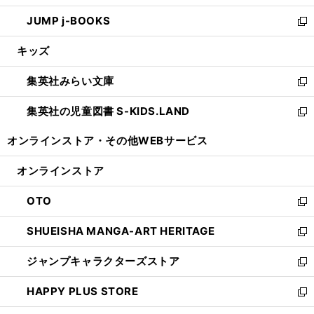
ウ
ン
ウ
し
JUMP j-BOOKS
で
ド
ィ
い
新
開
ウ
ン
ウ
し
キッズ
く
で
ド
ィ
い
開
ウ
ン
ウ
集英社みらい文庫
く
で
ド
ィ
新
開
ウ
ン
し
集英社の児童図書 S-KIDS.LAND
く
で
ド
い
新
開
ウ
ウ
し
オンラインストア・
その他WEBサービス
く
で
ィ
い
開
ン
ウ
オンラインストア
く
ド
ィ
ウ
ン
OTO
で
ド
新
開
ウ
し
SHUEISHA MANGA-ART HERITAGE
く
で
い
新
開
ウ
し
ジャンプキャラクターズストア
く
ィ
い
新
ン
ウ
し
HAPPY PLUS STORE
ド
ィ
い
新
ウ
ン
ウ
し