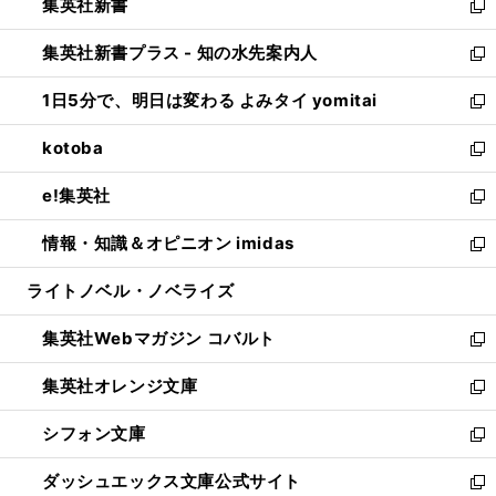
集英社新書
く
で
ィ
い
新
開
ン
ウ
し
集英社新書プラス - 知の水先案内人
く
ド
ィ
い
新
ウ
ン
ウ
し
1日5分で、明日は変わる よみタイ yomitai
で
ド
ィ
い
新
開
ウ
ン
ウ
し
kotoba
く
で
ド
ィ
い
新
開
ウ
ン
ウ
し
e!集英社
く
で
ド
ィ
い
新
開
ウ
ン
ウ
し
情報・知識＆オピニオン imidas
く
で
ド
ィ
い
新
開
ウ
ン
ウ
し
ライトノベル・ノベライズ
く
で
ド
ィ
い
開
ウ
ン
ウ
集英社Webマガジン コバルト
く
で
ド
ィ
新
開
ウ
ン
し
集英社オレンジ文庫
く
で
ド
い
新
開
ウ
ウ
し
シフォン文庫
く
で
ィ
い
新
開
ン
ウ
し
ダッシュエックス文庫公式サイト
く
ド
ィ
い
新