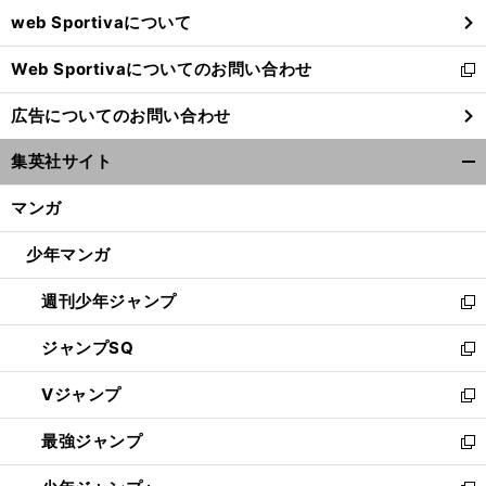
ウ
web Sportivaについて
で
開
Web Sportivaについてのお問い合わせ
く
新
し
広告についてのお問い合わせ
い
ウ
集英社サイト
ィ
開
ン
く/
マンガ
ド
閉
ウ
じ
少年マンガ
で
る
開
週刊少年ジャンプ
く
新
し
ジャンプSQ
い
新
ウ
し
Vジャンプ
ィ
い
新
ン
ウ
し
最強ジャンプ
ド
ィ
い
新
ウ
ン
ウ
し