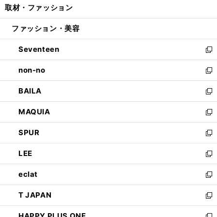
取材・ファッション
く
で
ド
ィ
い
開
ウ
ン
ウ
ファッション・美容
く
で
ド
ィ
開
ウ
ン
Seventeen
く
で
ド
新
開
ウ
し
non-no
く
で
い
新
開
ウ
し
BAILA
く
ィ
い
新
ン
ウ
し
MAQUIA
ド
ィ
い
新
ウ
ン
ウ
し
SPUR
で
ド
ィ
い
新
開
ウ
ン
ウ
し
LEE
く
で
ド
ィ
い
新
開
ウ
ン
ウ
し
eclat
く
で
ド
ィ
い
新
開
ウ
ン
ウ
し
T JAPAN
く
で
ド
ィ
い
新
開
ウ
ン
ウ
し
HAPPY PLUS ONE
く
で
ド