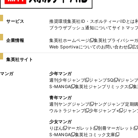
サービス
推奨環境
集英社ID・スポルティーバIDとは
ブラウザプッシュ通知について
サイトマッ
企業情報
集英社ホームページ
集英社プライバシー
新
Web Sportivaについてのお問い合わせ
広
し
新
い
し
集英社サイト
ウ
い
ィ
ウ
マンガ
少年マンガ
ン
ィ
週刊少年ジャンプ
ジャンプSQ
Vジャン
ド
ン
新
新
S-MANGA
集英社ジャンプリミックス
集
ウ
ド
新
し
し
新
で
ウ
し
い
い
し
青年マンガ
開
で
い
ウ
ウ
い
週刊ヤングジャンプ
ヤングジャンプ定期
新
く
開
ウ
ィ
ィ
ウ
ウルトラジャンプ
少年ジャンプ+
ジャン
新
し
新
く
ィ
ン
ン
ィ
し
い
し
ン
ド
ド
ン
少女マンガ
い
ウ
い
ド
ウ
ウ
ド
りぼん
マーガレット
別冊マーガレット
新
新
新
ウ
ィ
ウ
ウ
で
で
ウ
S-MANGA
集英社コミック文庫
し
新
し
新
ィ
ン
ィ