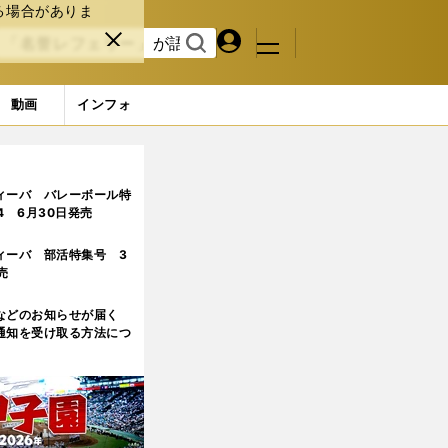
る場合がありま
マイペ
閉じ
検索
メニュ
ー
る
す
ジ
る
動画
インフォ
ィーバ バレーボール特
.4 6月30日発売
ィーバ 部活特集号 3
売
などのお知らせが届く
通知を受け取る方法につ