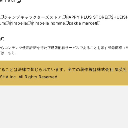
S.LAND
開
開
開
開
新
ウ
ウ
ウ
ド
ド
ウ
ド
ウ
ド
く
く
く
く
し
ィ
ィ
ィ
ウ
ウ
で
ウ
で
ウ
い
ン
ン
ン
ジャンプキャラクターズストア
HAPPY PLUS STORE
SHUEIS
で
で
開
で
開
で
新
新
新
ウ
ド
ド
ド
ium
mirabella
mirabella homme
zakka market
開
開
く
開
く
開
し
新
新
新
し
新
し
ィ
ウ
ウ
ウ
く
く
く
く
い
し
し
い
し
し
い
ン
で
で
で
ウ
い
い
ウ
い
い
ウ
ド
ボ
開
開
開
新
ィ
ウ
ウ
ィ
ウ
ウ
ィ
ウ
く
く
く
し
らコンテンツ使用許諾を得た正規版配信サービスであることを示す登録商標（登録番
ン
ィ
ィ
ン
ィ
ィ
ン
で
い
覧はこちら。
ド
ン
ン
ド
ン
ン
ド
開
ウ
ウ
ド
ド
ウ
ド
ド
ウ
く
ィ
で
ウ
ウ
で
ウ
ウ
で
ることは法律で禁じられています。全ての著作権は株式会社 集英社
ン
開
で
で
開
で
で
開
ド
HA Inc. All Rights Reserved.
く
開
開
く
開
開
く
ウ
く
く
く
く
で
開
く