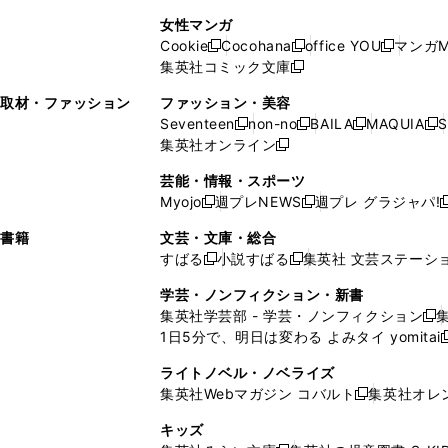
で
開
開
で
い
し
い
し
ン
ド
ン
女性マンガ
開
く
く
開
ウ
い
ウ
い
ド
ウ
ド
Cookie
Cocohana
office YOU
マンガM
く
く
新
新
新
ィ
ウ
ィ
ウ
ウ
で
ウ
集英社コミック文庫
し
新
し
し
ン
ィ
ン
ィ
で
開
で
い
し
い
い
ド
ン
ド
ン
取材・ファッション
ファッション・美容
開
く
開
ウ
い
ウ
ウ
ウ
ド
ウ
ド
Seventeen
non-no
BAILA
MAQUIA
S
く
く
新
新
新
新
ィ
ウ
ィ
ィ
で
ウ
で
ウ
集英社オンライン
し
新
し
し
し
ン
ィ
ン
ン
開
で
開
で
い
し
い
い
い
ド
ン
ド
ド
芸能・情報・スポーツ
く
開
く
開
ウ
い
ウ
ウ
ウ
ウ
ド
ウ
ウ
Myojo
週プレNEWS
週プレ グラジャパ!
く
く
新
新
新
ィ
ウ
ィ
ィ
ィ
で
ウ
で
で
し
し
ン
ィ
ン
ン
ン
書籍
文芸・文庫・総合
開
で
開
開
い
い
ド
ン
ド
ド
ド
すばる
小説すばる
集英社 文芸ステーシ
く
開
く
く
新
新
ウ
ウ
ウ
ド
ウ
ウ
ウ
く
し
し
ィ
ィ
学芸・ノンフィクション・新書
で
ウ
で
で
で
い
い
ン
ン
集英社学芸部 - 学芸・ノンフィクション
開
で
開
開
開
新
ウ
ウ
ド
ド
1日5分で、明日は変わる よみタイ yomitai
く
開
く
く
く
し
新
ィ
ィ
ウ
ウ
く
い
ン
ン
ライトノベル・ノベライズ
で
で
ウ
ド
ド
集英社Webマガジン コバルト
集英社オレ
開
開
新
ィ
ウ
ウ
く
く
し
ン
キッズ
で
で
い
ド