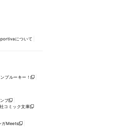
Sportivaについて
ャンプルーキー！
新
し
い
ウ
ャンプ
新
ィ
社コミック文庫
し
新
ン
い
し
ド
ウ
い
ウ
ガMeets
新
ィ
ウ
で
し
ン
ィ