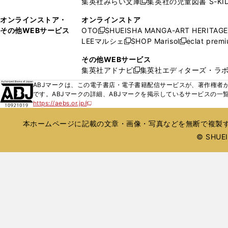
集英社みらい文庫
集英社の児童図書 S-KID
開
開
新
ウ
ウ
く
く
し
ィ
オンラインストア・
オンラインストア
で
い
ン
その他WEBサービス
OTO
SHUEISHA MANGA-ART HERITAGE
開
新
ウ
ド
LEEマルシェ
SHOP Marisol
eclat prem
く
し
新
新
ィ
ウ
い
し
し
ン
その他WEBサービス
で
ウ
い
い
ド
集英社アドナビ
集英社エディターズ・ラ
開
新
ィ
ウ
ウ
ウ
く
し
ABJマークは、この電子書店・電子書籍配信サービスが、著作権者か
ン
ィ
ィ
で
い
です。ABJマークの詳細、ABJマークを掲示しているサービスの一
ド
ン
ン
開
https://aebs.or.jp/
ウ
新
ウ
ド
ド
く
し
ィ
で
ウ
ウ
い
本ホームページに記載の文章・画像・写真などを無断で複製す
ン
開
で
で
ウ
ド
© SHUEIS
ィ
く
開
開
ン
ウ
く
く
ド
で
ウ
開
で
開
く
く