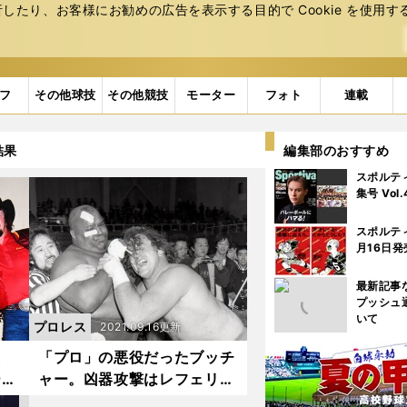
たり、お客様にお勧めの広告を表⽰する⽬的で Cookie を使⽤す
フ
その他球技
その他競技
モーター
フォト
連載
結果
編集部のおすすめ
スポルテ
集号 Vol
スポルテ
月16日発
最新記事
プッシュ
いて
プロレス
2021.09.16更新
た
「プロ」の悪役だったブッチ
ー・
ャー。凶器攻撃はレフェリー
の振
とのアイコンタクトで発動し