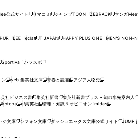
開
開
で
開
開
開
い
い
い
い
い
ン
ド
ン
ド
ン
ド
ン
く
く
開
く
く
く
ウ
ウ
ウ
ウ
ウ
ド
ウ
ド
ウ
ド
ウ
ド
ee公式サイト
リマコミ
ジャンプTOON
ZEBRACK
マンガMeet
く
新
新
新
新
ィ
ィ
ィ
ィ
ィ
ウ
で
ウ
で
ウ
で
ウ
し
し
し
し
ン
ン
ン
ン
ン
で
開
で
開
で
開
で
い
い
い
い
ド
ド
ド
ド
ド
開
く
開
く
開
く
開
ウ
ウ
ウ
ウ
ウ
ウ
ウ
ウ
ウ
PUR
LEE
eclat
T JAPAN
HAPPY PLUS ONE
MEN'S NON-
く
く
く
く
新
新
新
新
新
ィ
ィ
ィ
ィ
で
で
で
で
で
し
し
し
し
し
ン
ン
ン
ン
開
開
開
開
開
い
い
い
い
い
ド
ド
ド
ド
く
く
く
く
く
ウ
ウ
ウ
ウ
ウ
ウ
ウ
ウ
ウ
Sportiva
パラスポ
新
新
ィ
ィ
ィ
ィ
ィ
で
で
で
で
し
し
し
ン
ン
ン
ン
ン
開
開
開
開
い
い
い
ド
ド
ド
ド
ド
ョン
web 集英社文庫
青春と読書
アジア人物史
く
く
く
く
新
新
新
新
ウ
ウ
ウ
ウ
ウ
ウ
ウ
ウ
し
し
し
し
ィ
ィ
ィ
で
で
で
で
で
い
い
い
い
ン
ン
ン
集英社ビジネス書
集英社新書
集英社新書プラス - 知の水先案内人
開
開
開
開
開
新
新
新
ウ
ウ
ウ
ウ
ド
ド
ド
kotoba
e!集英社
情報・知識＆オピニオン imidas
く
く
く
く
く
新
し
新
し
新
ィ
ィ
ィ
ィ
ウ
ウ
ウ
し
し
い
し
い
し
ン
ン
ン
ン
で
で
で
い
い
ウ
い
ウ
い
ド
ド
ド
ド
ンジ文庫
シフォン文庫
ダッシュエックス文庫公式サイト
JUMP 
開
開
開
新
新
新
ウ
ウ
ィ
ウ
ィ
ウ
ウ
ウ
ウ
ウ
く
く
く
し
し
し
ィ
ィ
ン
ィ
ン
ィ
で
で
で
で
い
い
い
ン
ン
ド
ン
ド
ン