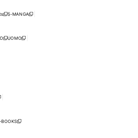
開
い
ド
ン
く
ウ
ウ
ド
s
S-MANGA
新
新
ィ
で
ウ
し
し
ン
開
で
い
い
ド
く
開
ウ
ウ
ウ
NO
UOMO
く
新
新
ィ
ィ
で
し
し
ン
ン
開
い
い
ド
ド
く
ウ
ウ
ウ
ウ
ィ
ィ
で
で
ン
ン
開
開
ド
ド
く
く
ウ
ウ
で
で
開
開
く
く
し
い
ウ
j-BOOKS
新
ィ
し
ン
い
ド