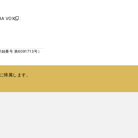
ウ
ウ
ィ
で
ン
HA VOX
開
新
ド
く
し
ウ
い
で
ウ
開
ィ
く
号 第6091713号）
ン
ド
ウ
で
に帰属します。
開
く