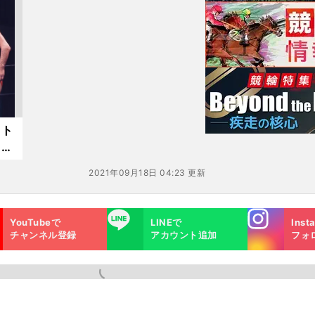
た
スト
ェリ
魔
2021年09月18日 04:23 更新
Instagra
LINE
YouTubeで
LINEで
Inst
m
チャンネル登録
アカウント追加
フォ