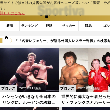
当サイトでは当社の提携先等がお客様のニーズ等について調査・分析し
web Sportiva (webスポルティーバ)
す。
詳しくはこちら
新着
ランキング
野球
サッカー
競馬
ゴル
we
「「名誉レフェリー」が語る外国人レスラー列伝」の検索
b
ス
ポ
ル
テ
ィ
ー
バ
プロレス
プロレス
2021.09.18更新
2021.09.17更新
ハンセンがいきなり全日本の
世界的に偉大な王者だっ
リングに。ホーガンの移籍ド
ザ・ファンクスとハーリ
タキャンで結成されたブロデ
レイスの素顔。私生活で