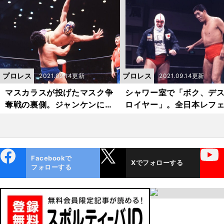
ィとの「最強タッグ」
る舞いは対照的だった
プロレス
プロレス
2021.09.14更新
2021.09.14更新
マスカラスが投げたマスク争
シャワー室で「ボク、デ
奪戦の裏側。ジャンケンに勝
ロイヤー」。全日本レフ
ったファンに「今すぐ逃げ
ーが目撃した「白覆面の
ろ」
王」の素顔
ebo
X
YouTube
Facebookで
Xでフォローする
ok
フォローする