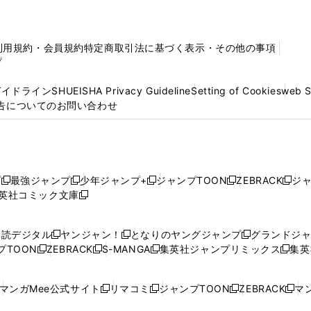
利用規約・会員規約
特定商取引法に基づく表示・その他の事項
プ
ガイドライン
SHUEISHA Privacy Guideline
Setting of Cookies
web 
告についてのお問い合わせ
プ
最強ジャンプ
少年ジャンプ+
ジャンプTOON
ZEBRACK
ジ
新
新
新
新
新
英社コミック文庫
し
新
し
し
し
し
い
い
し
い
い
い
ウ
ウ
い
ウ
ウ
ウ
購読デジタル
ヤンジャン！
となりのヤングジャンプ
グランドジ
新
新
新
ィ
ィ
ウ
ィ
ィ
ィ
プTOON
ZEBRACK
S-MANGA
集英社ジャンプリミックス
集英
新
し
新
し
新
し
新
ン
ン
ィ
ン
ン
ン
し
い
し
い
し
い
し
ド
ド
ン
ド
ド
ド
い
ウ
い
ウ
い
ウ
い
ウ
ウ
ド
ウ
ウ
ウ
マンガMee公式サイト
リマコミ
ジャンプTOON
ZEBRACK
マン
新
新
新
新
ウ
ィ
ウ
ィ
ウ
ィ
ウ
で
で
ウ
で
で
で
し
し
し
し
し
ィ
ン
ィ
ン
ィ
ン
ィ