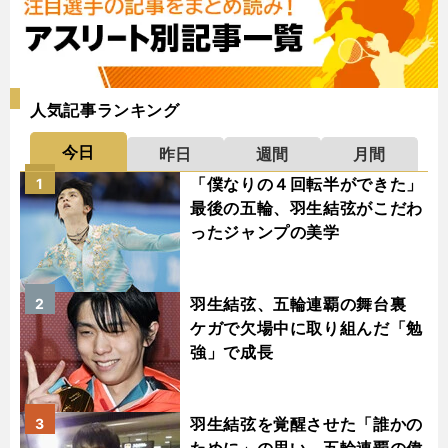
人気記事ランキング
今日
昨日
週間
月間
「僕なりの４回転半ができた」
1
最後の五輪、羽生結弦がこだわ
ったジャンプの美学
羽生結弦、五輪連覇の舞台裏
2
ケガで欠場中に取り組んだ「勉
強」で成長
羽生結弦を覚醒させた「誰かの
3
ために」の思い 五輪連覇の偉