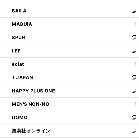
開
ウ
し
BAILA
く
ィ
い
新
ン
ウ
し
MAQUIA
ド
ィ
い
新
ウ
ン
ウ
し
SPUR
で
ド
ィ
い
新
開
ウ
ン
ウ
し
LEE
く
で
ド
ィ
い
新
開
ウ
ン
ウ
し
eclat
く
で
ド
ィ
い
新
開
ウ
ン
ウ
し
T JAPAN
く
で
ド
ィ
い
新
開
ウ
ン
ウ
し
HAPPY PLUS ONE
く
で
ド
ィ
い
新
開
ウ
ン
ウ
し
MEN'S NON-NO
く
で
ド
ィ
い
新
開
ウ
ン
ウ
し
UOMO
く
で
ド
ィ
い
新
開
ウ
ン
ウ
し
集英社オンライン
く
で
ド
ィ
い
新
開
ウ
ン
ウ
し