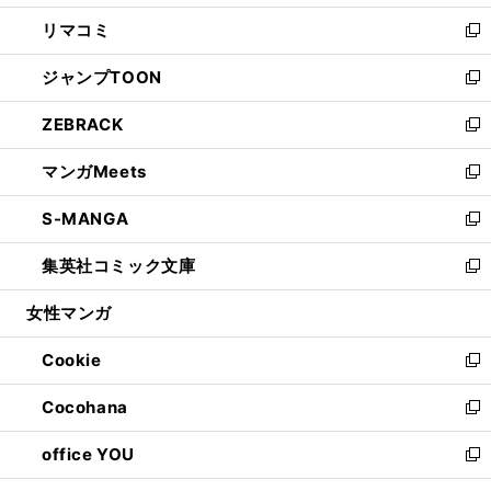
ウ
ン
ウ
し
リマコミ
で
ド
ィ
い
新
開
ウ
ン
ウ
し
ジャンプTOON
く
で
ド
ィ
い
新
開
ウ
ン
ウ
し
ZEBRACK
く
で
ド
ィ
い
新
開
ウ
ン
ウ
し
マンガMeets
く
で
ド
ィ
い
新
開
ウ
ン
ウ
し
S-MANGA
く
で
ド
ィ
い
新
開
ウ
ン
ウ
し
集英社コミック文庫
く
で
ド
ィ
い
新
開
ウ
ン
ウ
し
女性マンガ
く
で
ド
ィ
い
開
ウ
ン
ウ
Cookie
く
で
ド
ィ
新
開
ウ
ン
し
Cocohana
く
で
ド
い
新
開
ウ
ウ
し
office YOU
く
で
ィ
い
新
開
ン
ウ
し