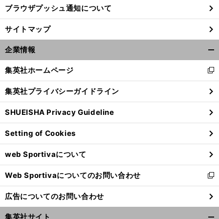
ブラウザプッシュ通知について
サイトマップ
企業情報
開
く/
集英社ホームページ
新
閉
し
じ
集英社プライバシーガイドライン
い
る
ウ
SHUEISHA Privacy Guideline
ィ
ン
Setting of Cookies
ド
ウ
web Sportivaについて
で
開
Web Sportivaについてのお問い合わせ
く
新
し
広告についてのお問い合わせ
い
ウ
集英社サイト
ィ