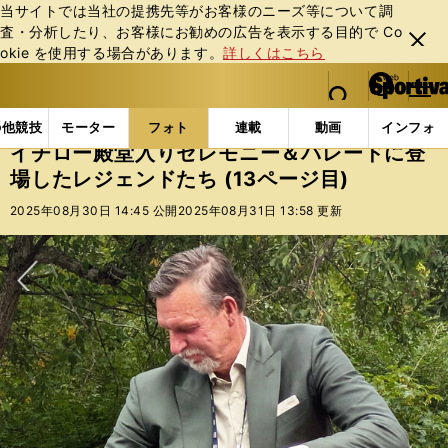
当サイトでは当社の提携先等がお客様のニーズ等について調
査・分析したり、お客様にお勧めの広告を表⽰する⽬的で Co
閉じ
okie を使⽤する場合があります。
詳しくはこちら
る
マイペ
web Sportiva (webスポルティーバ)
検索
メニュ
we
ー
フォトギャラリー
コラムフォト
イチロー殿堂入りセ
b
ジ
の他競技
モーター
フォト
連載
動画
インフォ
ス
イチロー殿堂入りセレモニー＆パレードに登
ポ
場したレジェンドたち (13ページ目)
ル
テ
2025年08月30日 14:45 公開
2025年08月31日 13:58 更新
ィ
ー
バ
次へ