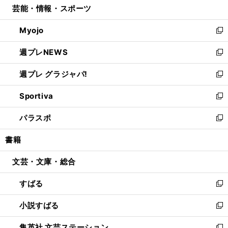
芸能・情報・スポーツ
く
で
ド
ィ
い
開
ウ
ン
ウ
Myojo
く
で
ド
ィ
新
開
ウ
ン
し
週プレNEWS
く
で
ド
い
新
開
ウ
ウ
し
週プレ グラジャパ!
く
で
ィ
い
新
開
ン
ウ
し
Sportiva
く
ド
ィ
い
新
ウ
ン
ウ
し
パラスポ
で
ド
ィ
い
新
開
ウ
ン
ウ
し
書籍
く
で
ド
ィ
い
開
ウ
ン
ウ
文芸・文庫・総合
く
で
ド
ィ
開
ウ
ン
すばる
く
で
ド
新
開
ウ
し
小説すばる
く
で
い
新
開
ウ
し
集英社 文芸ステーション
く