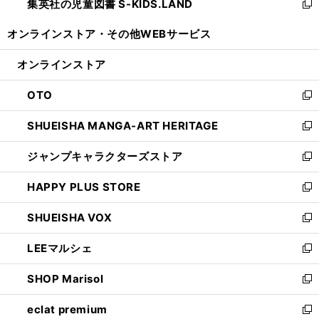
集英社の児童図書 S-KIDS.LAND
く
で
ド
い
新
開
ウ
ウ
し
オンラインストア・
その他WEBサービス
く
で
ィ
い
開
ン
ウ
オンラインストア
く
ド
ィ
ウ
ン
OTO
で
ド
新
開
ウ
し
SHUEISHA MANGA-ART HERITAGE
く
で
い
新
開
ウ
し
ジャンプキャラクターズストア
く
ィ
い
新
ン
ウ
し
HAPPY PLUS STORE
ド
ィ
い
新
ウ
ン
ウ
し
SHUEISHA VOX
で
ド
ィ
い
新
開
ウ
ン
ウ
し
LEEマルシェ
く
で
ド
ィ
い
新
開
ウ
ン
ウ
し
SHOP Marisol
く
で
ド
ィ
い
新
開
ウ
ン
ウ
し
eclat premium
く
で
ド
ィ
い
新