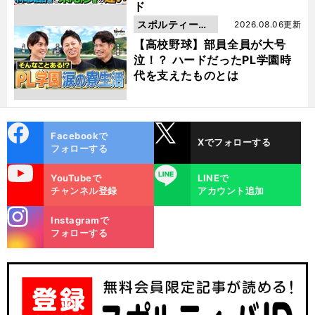
ド
スポルティーバ
2026.08.06更新
動画
【高校野球】部員全員が大号
泣！？ ハードだったPL学園時
代を支えたものとは
cebo
X
Facebookで
Xでフォローする
ok
フォローする
uTube
LINE
YouTubeで
LINEで
チャンネル登録
アカウント追加
stagra
Instagramで
m
フォローする