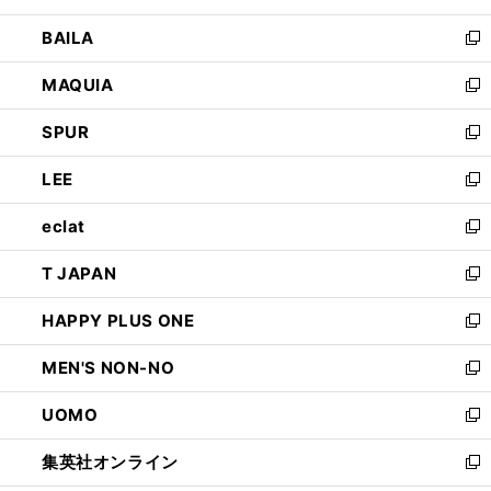
開
ウ
し
BAILA
く
ィ
い
新
ン
ウ
し
MAQUIA
ド
ィ
い
新
ウ
ン
ウ
し
SPUR
で
ド
ィ
い
新
開
ウ
ン
ウ
し
LEE
く
で
ド
ィ
い
新
開
ウ
ン
ウ
し
eclat
く
で
ド
ィ
い
新
開
ウ
ン
ウ
し
T JAPAN
く
で
ド
ィ
い
新
開
ウ
ン
ウ
し
HAPPY PLUS ONE
く
で
ド
ィ
い
新
開
ウ
ン
ウ
し
MEN'S NON-NO
く
で
ド
ィ
い
新
開
ウ
ン
ウ
し
UOMO
く
で
ド
ィ
い
新
開
ウ
ン
ウ
し
集英社オンライン
く
で
ド
ィ
い
新
開
ウ
ン
ウ
し