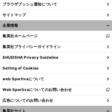
ブラウザプッシュ通知について
サイトマップ
企業情報
開
く/
集英社ホームページ
新
閉
し
じ
集英社プライバシーガイドライン
い
る
ウ
SHUEISHA Privacy Guideline
ィ
ン
Setting of Cookies
ド
ウ
web Sportivaについて
で
開
Web Sportivaについてのお問い合わせ
く
新
し
広告についてのお問い合わせ
い
ウ
集英社サイト
ィ