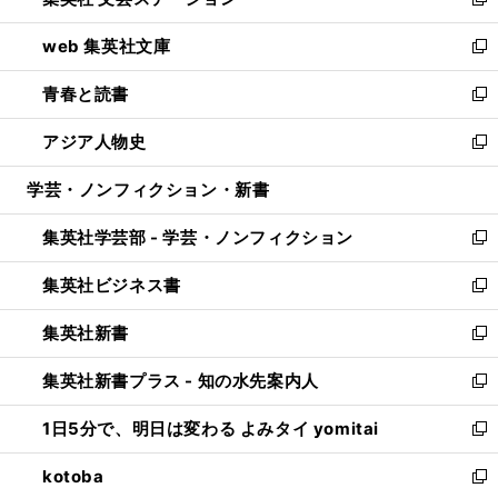
ィ
い
新
ン
ウ
し
web 集英社文庫
ド
ィ
い
新
ウ
ン
ウ
し
青春と読書
で
ド
ィ
い
新
開
ウ
ン
ウ
し
アジア人物史
く
で
ド
ィ
い
新
開
ウ
ン
ウ
し
学芸・ノンフィクション・新書
く
で
ド
ィ
い
開
ウ
ン
ウ
集英社学芸部 - 学芸・ノンフィクション
く
で
ド
ィ
新
開
ウ
ン
し
集英社ビジネス書
く
で
ド
い
新
開
ウ
ウ
し
集英社新書
く
で
ィ
い
新
開
ン
ウ
し
集英社新書プラス - 知の水先案内人
く
ド
ィ
い
新
ウ
ン
ウ
し
1日5分で、明日は変わる よみタイ yomitai
で
ド
ィ
い
新
開
ウ
ン
ウ
し
kotoba
く
で
ド
ィ
い
新