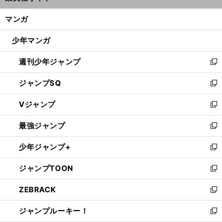
開
ン
く/
マンガ
ド
閉
ウ
じ
少年マンガ
で
る
開
週刊少年ジャンプ
く
新
し
ジャンプSQ
い
新
ウ
し
Vジャンプ
ィ
い
新
ン
ウ
し
最強ジャンプ
ド
ィ
い
新
ウ
ン
ウ
し
少年ジャンプ+
で
ド
ィ
い
新
開
ウ
ン
ウ
し
ジャンプTOON
く
で
ド
ィ
い
新
開
ウ
ン
ウ
し
ZEBRACK
く
で
ド
ィ
い
新
開
ウ
ン
ウ
し
ジャンプルーキー！
く
で
ド
ィ
い
新
開
ウ