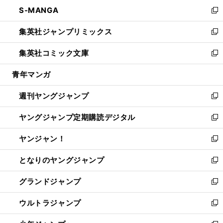
ン
ウ
し
S-MANGA
く
で
ド
ィ
い
新
開
ウ
ン
ウ
し
集英社ジャンプリミックス
く
で
ド
ィ
い
新
開
ウ
ン
ウ
し
集英社コミック文庫
く
で
ド
ィ
い
新
開
ウ
ン
ウ
し
青年マンガ
く
で
ド
ィ
い
開
ウ
ン
ウ
週刊ヤングジャンプ
く
で
ド
ィ
新
開
ウ
ン
し
ヤングジャンプ定期購読デジタル
く
で
ド
い
新
開
ウ
ウ
し
ヤンジャン！
く
で
ィ
い
新
開
ン
ウ
し
となりのヤングジャンプ
く
ド
ィ
い
新
ウ
ン
ウ
し
グランドジャンプ
で
ド
ィ
い
新
開
ウ
ン
ウ
し
ウルトラジャンプ
く
で
ド
ィ
い
新
開
ウ
ン
ウ
し