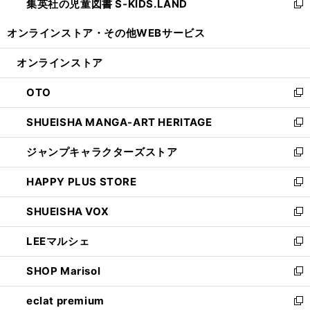
集英社の児童図書 S-KIDS.LAND
く
で
ド
い
新
開
ウ
ウ
し
オンラインストア・
その他WEBサービス
く
で
ィ
い
開
ン
ウ
オンラインストア
く
ド
ィ
ウ
ン
OTO
で
ド
新
開
ウ
し
SHUEISHA MANGA-ART HERITAGE
く
で
い
新
開
ウ
し
ジャンプキャラクターズストア
く
ィ
い
新
ン
ウ
し
HAPPY PLUS STORE
ド
ィ
い
新
ウ
ン
ウ
し
SHUEISHA VOX
で
ド
ィ
い
新
開
ウ
ン
ウ
し
LEEマルシェ
く
で
ド
ィ
い
新
開
ウ
ン
ウ
し
SHOP Marisol
く
で
ド
ィ
い
新
開
ウ
ン
ウ
し
eclat premium
く
で
ド
ィ
い
新