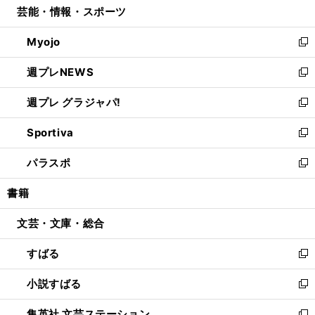
芸能・情報・スポーツ
く
で
ド
ィ
い
開
ウ
ン
ウ
Myojo
く
で
ド
ィ
新
開
ウ
ン
し
週プレNEWS
く
で
ド
い
新
開
ウ
ウ
し
週プレ グラジャパ!
く
で
ィ
い
新
開
ン
ウ
し
Sportiva
く
ド
ィ
い
新
ウ
ン
ウ
し
パラスポ
で
ド
ィ
い
新
開
ウ
ン
ウ
し
書籍
く
で
ド
ィ
い
開
ウ
ン
ウ
文芸・文庫・総合
く
で
ド
ィ
開
ウ
ン
すばる
く
で
ド
新
開
ウ
し
小説すばる
く
で
い
新
開
ウ
し
集英社 文芸ステーション
く