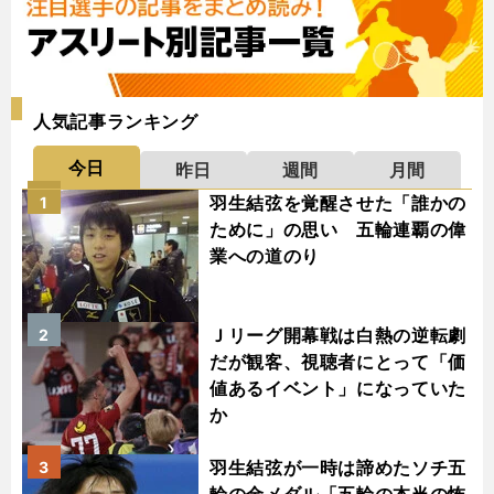
人気記事ランキング
今日
昨日
週間
月間
羽生結弦を覚醒させた「誰かの
1
ために」の思い 五輪連覇の偉
業への道のり
Ｊリーグ開幕戦は白熱の逆転劇
2
だが観客、視聴者にとって「価
値あるイベント」になっていた
か
羽生結弦が一時は諦めたソチ五
3
輪の金メダル「五輪の本当の怖