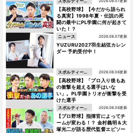
スポルティーバ
2026.08.07更新
動画
【高校野球】【今だから語られ
る真実】1998年夏・伝説の死
闘の最中にPL学園に何が起きて
いた！？
ニュース
2026.08.07更新
YUZURU2027羽生結弦カレン
ダー 予約受付中！
スポルティーバ
2026.08.06更新
動画
【高校野球】「プロ入り後もあ
の衝撃を超える選手はいな
い」。PL学園トリオが衝撃を受
けた選手
スポルティーバ
2026.08.06更新
動画
【プロ野球】指揮官によってチ
ームが変わる！？ 金村義明＆大
塚光二が語る歴代監督エピソー