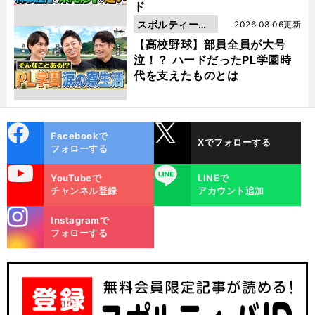
ド
スポルティーバ
2026.08.06更新
動画
【高校野球】部員全員が大号
泣！？ ハードだったPL学園時
代を支えたものとは
cebo
X
Facebookで
Xでフォローする
ok
フォローする
uTube
LINE
YouTubeで
LINEで
チャンネル登録
アカウント追加
stagra
Instagramで
m
フォローする