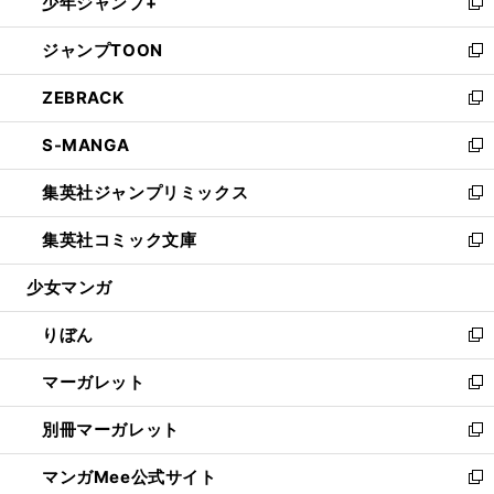
少年ジャンプ+
く
で
ド
ィ
い
新
開
ウ
ン
ウ
し
ジャンプTOON
く
で
ド
ィ
い
新
開
ウ
ン
ウ
し
ZEBRACK
く
で
ド
ィ
い
新
開
ウ
ン
ウ
し
S-MANGA
く
で
ド
ィ
い
新
開
ウ
ン
ウ
し
集英社ジャンプリミックス
く
で
ド
ィ
い
新
開
ウ
ン
ウ
し
集英社コミック文庫
く
で
ド
ィ
い
新
開
ウ
ン
ウ
し
少女マンガ
く
で
ド
ィ
い
開
ウ
ン
ウ
りぼん
く
で
ド
ィ
新
開
ウ
ン
し
マーガレット
く
で
ド
い
新
開
ウ
ウ
し
別冊マーガレット
く
で
ィ
い
新
開
ン
ウ
し
マンガMee公式サイト
く
ド
ィ
い
新