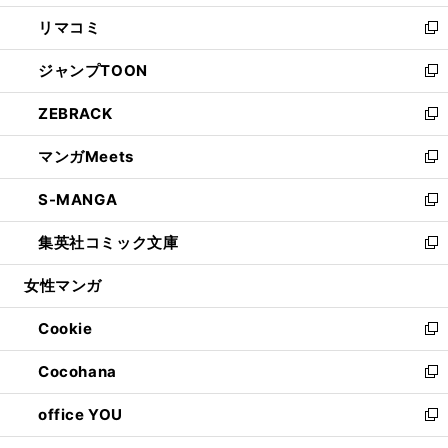
ウ
ン
ウ
し
リマコミ
で
ド
ィ
い
新
開
ウ
ン
ウ
し
ジャンプTOON
く
で
ド
ィ
い
新
開
ウ
ン
ウ
し
ZEBRACK
く
で
ド
ィ
い
新
開
ウ
ン
ウ
し
マンガMeets
く
で
ド
ィ
い
新
開
ウ
ン
ウ
し
S-MANGA
く
で
ド
ィ
い
新
開
ウ
ン
ウ
し
集英社コミック文庫
く
で
ド
ィ
い
新
開
ウ
ン
ウ
し
女性マンガ
く
で
ド
ィ
い
開
ウ
ン
ウ
Cookie
く
で
ド
ィ
新
開
ウ
ン
し
Cocohana
く
で
ド
い
新
開
ウ
ウ
し
office YOU
く
で
ィ
い
新
開
ン
ウ
し