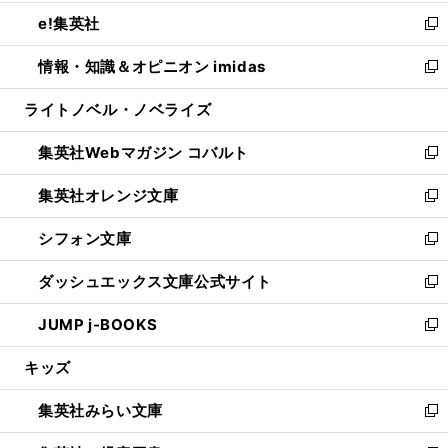
開
ウ
ン
ウ
し
e!集英社
く
で
ド
ィ
い
新
開
ウ
ン
ウ
し
情報・知識＆オピニオン imidas
く
で
ド
ィ
い
新
開
ウ
ン
ウ
し
ライトノベル・ノベライズ
く
で
ド
ィ
い
開
ウ
ン
ウ
集英社Webマガジン コバルト
く
で
ド
ィ
新
開
ウ
ン
し
集英社オレンジ文庫
く
で
ド
い
新
開
ウ
ウ
し
シフォン文庫
く
で
ィ
い
新
開
ン
ウ
し
ダッシュエックス文庫公式サイト
く
ド
ィ
い
新
ウ
ン
ウ
し
JUMP j-BOOKS
で
ド
ィ
い
新
開
ウ
ン
ウ
し
キッズ
く
で
ド
ィ
い
開
ウ
ン
ウ
集英社みらい文庫
く
で
ド
ィ
新
開
ウ
ン
し