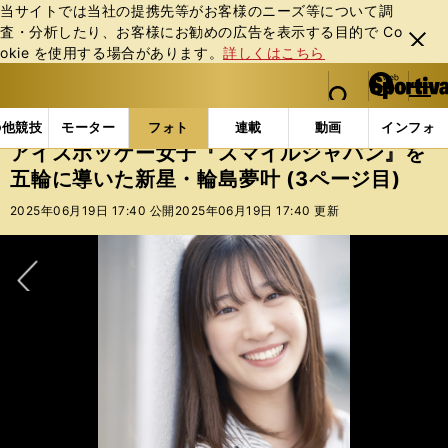
当サイトでは当社の提携先等がお客様のニーズ等について調
査・分析したり、お客様にお勧めの広告を表⽰する⽬的で Co
閉じ
okie を使⽤する場合があります。
詳しくはこちら
る
マイペ
web Sportiva (webスポルティーバ)
検索
メニュ
we
ー
フォトギャラリー
スポーツビーナスギャラリー
ア
b
ジ
の他競技
モーター
フォト
連載
動画
インフォ
ス
アイスホッケー女子『スマイルジャパン』を
ポ
五輪に導いた新星・輪島夢叶 (3ページ目)
ル
テ
2025年06月19日 17:40 公開
2025年06月19日 17:40 更新
ィ
ー
バ
次へ