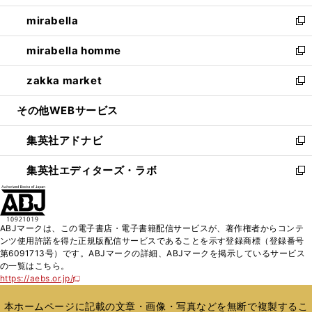
開
ウ
ン
ウ
し
mirabella
く
で
ド
ィ
い
新
開
ウ
ン
ウ
し
mirabella homme
く
で
ド
ィ
い
新
開
ウ
ン
ウ
し
zakka market
く
で
ド
ィ
い
新
開
ウ
ン
ウ
し
その他WEBサービス
く
で
ド
ィ
い
開
ウ
ン
ウ
集英社アドナビ
く
で
ド
ィ
新
開
ウ
ン
し
集英社エディターズ・ラボ
く
で
ド
い
新
開
ウ
ウ
し
く
で
ィ
い
開
ン
ウ
ABJマークは、この電子書店・電子書籍配信サービスが、著作権者からコンテ
く
ド
ィ
ンツ使用許諾を得た正規版配信サービスであることを示す登録商標（登録番号
ウ
ン
第6091713号）です。ABJマークの詳細、ABJマークを掲示しているサービス
で
ド
の一覧はこちら。
開
ウ
https://aebs.or.jp/
新
く
で
し
い
開
本ホームページに記載の文章・画像・写真などを無断で複製するこ