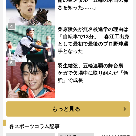
さを知った......」
4
栗原陵矢が無名校進学の理由は
「自転車で13分」 春江工出身
として最初で最後のプロ野球選
手となった
5
羽生結弦、五輪連覇の舞台裏
ケガで欠場中に取り組んだ「勉
強」で成長
もっと見る
各スポーツコラム記事