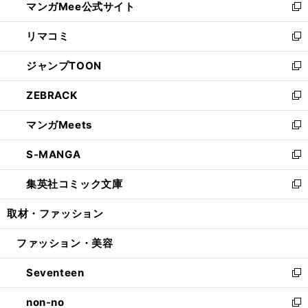
マンガMee公式サイト
く
ド
ィ
い
新
ウ
ン
ウ
し
リマコミ
で
ド
ィ
い
新
開
ウ
ン
ウ
し
ジャンプTOON
く
で
ド
ィ
い
新
開
ウ
ン
ウ
し
ZEBRACK
く
で
ド
ィ
い
新
開
ウ
ン
ウ
し
マンガMeets
く
で
ド
ィ
い
新
開
ウ
ン
ウ
し
S-MANGA
く
で
ド
ィ
い
新
開
ウ
ン
ウ
し
集英社コミック文庫
く
で
ド
ィ
い
新
開
ウ
ン
ウ
し
取材・ファッション
く
で
ド
ィ
い
開
ウ
ン
ウ
ファッション・美容
く
で
ド
ィ
開
ウ
ン
Seventeen
く
で
ド
新
開
ウ
し
non-no
く
で
い
新