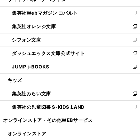
ィ
い
開
ウ
ン
ウ
集英社Webマガジン コバルト
く
で
ド
ィ
新
開
ウ
ン
し
集英社オレンジ文庫
く
で
ド
い
新
開
ウ
ウ
し
シフォン文庫
く
で
ィ
い
新
開
ン
ウ
し
ダッシュエックス文庫公式サイト
く
ド
ィ
い
新
ウ
ン
ウ
し
JUMP j-BOOKS
で
ド
ィ
い
新
開
ウ
ン
ウ
し
キッズ
く
で
ド
ィ
い
開
ウ
ン
ウ
集英社みらい文庫
く
で
ド
ィ
新
開
ウ
ン
し
集英社の児童図書 S-KIDS.LAND
く
で
ド
い
新
開
ウ
ウ
し
オンラインストア・
その他WEBサービス
く
で
ィ
い
開
ン
ウ
オンラインストア
く
ド
ィ