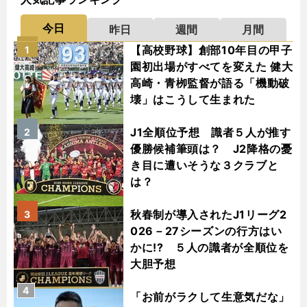
今日
昨日
週間
月間
【高校野球】創部10年目の甲子
1
園初出場がすべてを変えた 健大
高崎・青栁監督が語る「機動破
壊」はこうして生まれた
J1全順位予想 識者５人が推す
2
優勝候補筆頭は？ J2降格の憂
き目に遭いそうな３クラブと
は？
秋春制が導入されたJ1リーグ2
3
026－27シーズンの行方はい
かに!? ５人の識者が全順位を
大胆予想
4
「お前がラクして生意気だな」