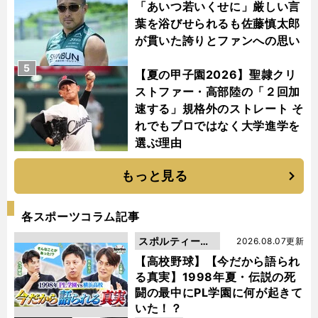
「あいつ若いくせに」厳しい言
葉を浴びせられるも佐藤慎太郎
が貫いた誇りとファンへの思い
5
【夏の甲子園2026】聖隷クリ
ストファー・高部陸の「２回加
速する」規格外のストレート そ
れでもプロではなく大学進学を
選ぶ理由
もっと見る
各スポーツコラム記事
スポルティーバ
2026.08.07更新
動画
【高校野球】【今だから語られ
る真実】1998年夏・伝説の死
闘の最中にPL学園に何が起きて
いた！？