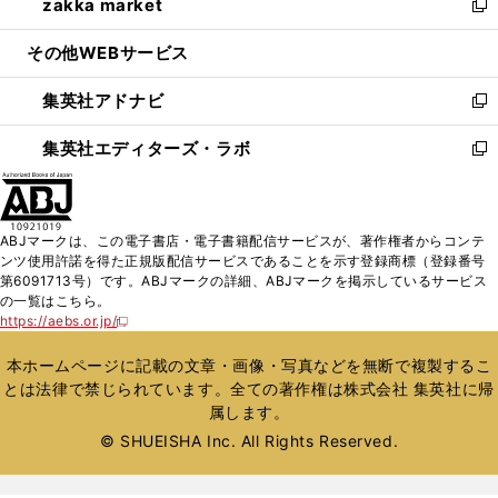
zakka market
く
で
ド
ィ
い
新
開
ウ
ン
ウ
し
その他WEBサービス
く
で
ド
ィ
い
開
ウ
ン
ウ
集英社アドナビ
く
で
ド
ィ
新
開
ウ
ン
し
集英社エディターズ・ラボ
く
で
ド
い
新
開
ウ
ウ
し
く
で
ィ
い
開
ン
ウ
ABJマークは、この電子書店・電子書籍配信サービスが、著作権者からコンテ
く
ド
ィ
ンツ使用許諾を得た正規版配信サービスであることを示す登録商標（登録番号
ウ
ン
第6091713号）です。ABJマークの詳細、ABJマークを掲示しているサービス
で
ド
の一覧はこちら。
開
ウ
https://aebs.or.jp/
新
く
で
し
い
開
本ホームページに記載の文章・画像・写真などを無断で複製するこ
ウ
く
とは法律で禁じられています。全ての著作権は株式会社 集英社に帰
ィ
属します。
ン
ド
© SHUEISHA Inc. All Rights Reserved.
ウ
で
開