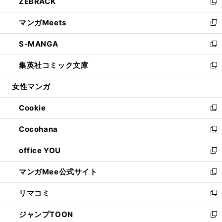
ZEBRACK
く
で
ド
ィ
い
新
開
ウ
ン
ウ
し
マンガMeets
く
で
ド
ィ
い
新
開
ウ
ン
ウ
し
S-MANGA
く
で
ド
ィ
い
新
開
ウ
ン
ウ
し
集英社コミック文庫
く
で
ド
ィ
い
新
開
ウ
ン
ウ
し
女性マンガ
く
で
ド
ィ
い
開
ウ
ン
ウ
Cookie
く
で
ド
ィ
新
開
ウ
ン
し
Cocohana
く
で
ド
い
新
開
ウ
ウ
し
office YOU
く
で
ィ
い
新
開
ン
ウ
し
マンガMee公式サイト
く
ド
ィ
い
新
ウ
ン
ウ
し
リマコミ
で
ド
ィ
い
新
開
ウ
ン
ウ
し
ジャンプTOON
く
で
ド
ィ
い
新