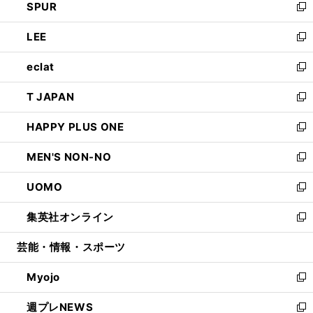
SPUR
で
ド
ィ
い
新
開
ウ
ン
ウ
し
LEE
く
で
ド
ィ
い
新
開
ウ
ン
ウ
し
eclat
く
で
ド
ィ
い
新
開
ウ
ン
ウ
し
T JAPAN
く
で
ド
ィ
い
新
開
ウ
ン
ウ
し
HAPPY PLUS ONE
く
で
ド
ィ
い
新
開
ウ
ン
ウ
し
MEN'S NON-NO
く
で
ド
ィ
い
新
開
ウ
ン
ウ
し
UOMO
く
で
ド
ィ
い
新
開
ウ
ン
ウ
し
集英社オンライン
く
で
ド
ィ
い
新
開
ウ
ン
ウ
し
芸能・情報・スポーツ
く
で
ド
ィ
い
開
ウ
ン
ウ
Myojo
く
で
ド
ィ
新
開
ウ
ン
し
週プレNEWS
く
で
ド
い
新