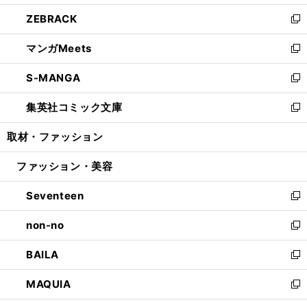
開
ウ
ン
ウ
し
ZEBRACK
く
で
ド
ィ
い
新
開
ウ
ン
ウ
し
マンガMeets
く
で
ド
ィ
い
新
開
ウ
ン
ウ
し
S-MANGA
く
で
ド
ィ
い
新
開
ウ
ン
ウ
し
集英社コミック文庫
く
で
ド
ィ
い
新
開
ウ
ン
ウ
し
取材・ファッション
く
で
ド
ィ
い
開
ウ
ン
ウ
ファッション・美容
く
で
ド
ィ
開
ウ
ン
Seventeen
く
で
ド
新
開
ウ
し
non-no
く
で
い
新
開
ウ
し
BAILA
く
ィ
い
新
ン
ウ
し
MAQUIA
ド
ィ
い
新
ウ
ン
ウ
し