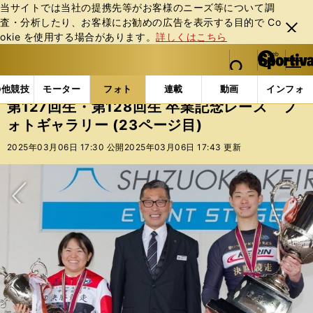
当サイトでは当社の提携先等がお客様のニーズ等について調
査・分析したり、お客様にお勧めの広告を表⽰する⽬的で Co
閉じ
okie を使⽤する場合があります。
詳しくはこちら
る
マイペ
web Sportiva (webスポルティーバ)
検索
メニュ
we
ー
フォトギャラリー
コラムフォト
第127回生・第12
b
ジ
の他競技
モーター
フォト
連載
動画
インフォ
ス
第127回生・第128回生 卒業記念レース フ
ポ
ォトギャラリー (23ページ目)
ル
テ
2025年03月06日 17:30 公開
2025年03月06日 17:43 更新
ィ
ー
バ
次へ