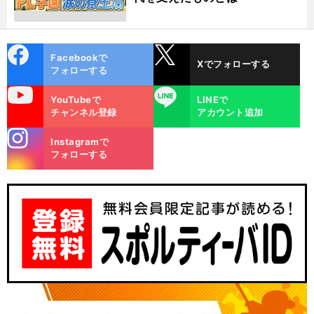
cebo
X
Facebookで
Xでフォローする
ok
フォローする
uTube
LINE
YouTubeで
LINEで
チャンネル登録
アカウント追加
stagra
Instagramで
m
フォローする