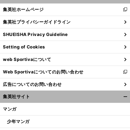
開
く/
集英社ホームページ
新
閉
し
じ
集英社プライバシーガイドライン
い
る
ウ
SHUEISHA Privacy Guideline
ィ
ン
Setting of Cookies
ド
ウ
web Sportivaについて
で
開
Web Sportivaについてのお問い合わせ
く
新
し
広告についてのお問い合わせ
い
ウ
集英社サイト
ィ
開
ン
く/
マンガ
ド
閉
ウ
じ
少年マンガ
で
る
開