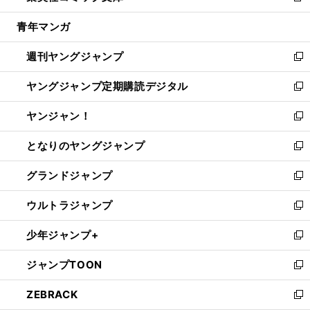
開
ウ
ン
ウ
し
青年マンガ
く
で
ド
ィ
い
開
ウ
ン
ウ
週刊ヤングジャンプ
く
で
ド
ィ
新
開
ウ
ン
し
ヤングジャンプ定期購読デジタル
く
で
ド
い
新
開
ウ
ウ
し
ヤンジャン！
く
で
ィ
い
新
開
ン
ウ
し
となりのヤングジャンプ
く
ド
ィ
い
新
ウ
ン
ウ
し
グランドジャンプ
で
ド
ィ
い
新
開
ウ
ン
ウ
し
ウルトラジャンプ
く
で
ド
ィ
い
新
開
ウ
ン
ウ
し
少年ジャンプ+
く
で
ド
ィ
い
新
開
ウ
ン
ウ
し
ジャンプTOON
く
で
ド
ィ
い
新
開
ウ
ン
ウ
し
ZEBRACK
く
で
ド
ィ
い
新
開
ウ