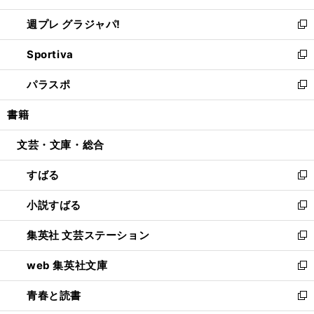
開
ウ
ウ
し
週プレ グラジャパ!
く
で
ィ
い
新
開
ン
ウ
し
Sportiva
く
ド
ィ
い
新
ウ
ン
ウ
し
パラスポ
で
ド
ィ
い
新
開
ウ
ン
ウ
し
書籍
く
で
ド
ィ
い
開
ウ
ン
ウ
文芸・文庫・総合
く
で
ド
ィ
開
ウ
ン
すばる
く
で
ド
新
開
ウ
し
小説すばる
く
で
い
新
開
ウ
し
集英社 文芸ステーション
く
ィ
い
新
ン
ウ
し
web 集英社文庫
ド
ィ
い
新
ウ
ン
ウ
し
青春と読書
で
ド
ィ
い
新
開
ウ
ン
ウ
し