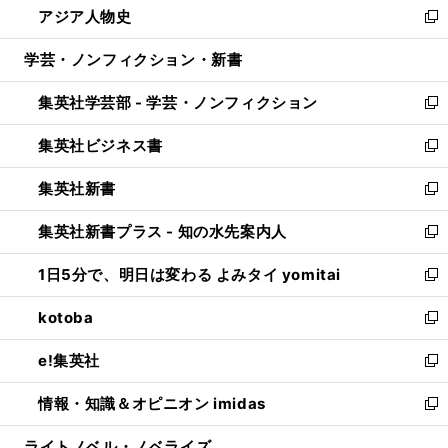
アジア人物史
く
で
ド
ィ
い
新
開
ウ
ン
ウ
し
学芸・ノンフィクション・新書
く
で
ド
ィ
い
開
ウ
ン
ウ
集英社学芸部 - 学芸・ノンフィクション
く
で
ド
ィ
新
開
ウ
ン
し
集英社ビジネス書
く
で
ド
い
新
開
ウ
ウ
し
集英社新書
く
で
ィ
い
新
開
ン
ウ
し
集英社新書プラス - 知の水先案内人
く
ド
ィ
い
新
ウ
ン
ウ
し
1日5分で、明日は変わる よみタイ yomitai
で
ド
ィ
い
新
開
ウ
ン
ウ
し
kotoba
く
で
ド
ィ
い
新
開
ウ
ン
ウ
し
e!集英社
く
で
ド
ィ
い
新
開
ウ
ン
ウ
し
情報・知識＆オピニオン imidas
く
で
ド
ィ
い
新
開
ウ
ン
ウ
し
ライトノベル・ノベライズ
く
で
ド