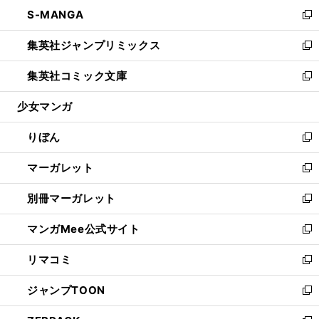
ン
ウ
し
S-MANGA
く
で
ド
ィ
い
新
開
ウ
ン
ウ
し
集英社ジャンプリミックス
く
で
ド
ィ
い
新
開
ウ
ン
ウ
し
集英社コミック文庫
く
で
ド
ィ
い
新
開
ウ
ン
ウ
し
少女マンガ
く
で
ド
ィ
い
開
ウ
ン
ウ
りぼん
く
で
ド
ィ
新
開
ウ
ン
し
マーガレット
く
で
ド
い
新
開
ウ
ウ
し
別冊マーガレット
く
で
ィ
い
新
開
ン
ウ
し
マンガMee公式サイト
く
ド
ィ
い
新
ウ
ン
ウ
し
リマコミ
で
ド
ィ
い
新
開
ウ
ン
ウ
し
ジャンプTOON
く
で
ド
ィ
い
新
開
ウ
ン
ウ
し