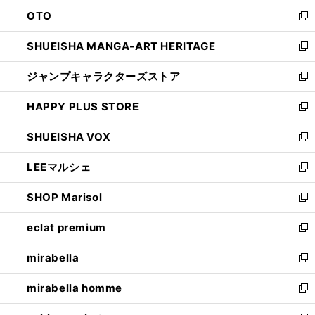
ウ
ン
OTO
で
ド
新
開
ウ
し
SHUEISHA MANGA-ART HERITAGE
く
で
い
新
開
ウ
し
ジャンプキャラクターズストア
く
ィ
い
新
ン
ウ
し
HAPPY PLUS STORE
ド
ィ
い
新
ウ
ン
ウ
し
SHUEISHA VOX
で
ド
ィ
い
新
開
ウ
ン
ウ
し
LEEマルシェ
く
で
ド
ィ
い
新
開
ウ
ン
ウ
し
SHOP Marisol
く
で
ド
ィ
い
新
開
ウ
ン
ウ
し
eclat premium
く
で
ド
ィ
い
新
開
ウ
ン
ウ
し
mirabella
く
で
ド
ィ
い
新
開
ウ
ン
ウ
し
mirabella homme
く
で
ド
ィ
い
新
開
ウ
ン
ウ
し