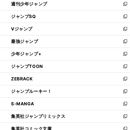
週刊少年ジャンプ
く
新
し
ジャンプSQ
い
新
ウ
し
Vジャンプ
ィ
い
新
ン
ウ
し
最強ジャンプ
ド
ィ
い
新
ウ
ン
ウ
し
少年ジャンプ+
で
ド
ィ
い
新
開
ウ
ン
ウ
し
ジャンプTOON
く
で
ド
ィ
い
新
開
ウ
ン
ウ
し
ZEBRACK
く
で
ド
ィ
い
新
開
ウ
ン
ウ
し
ジャンプルーキー！
く
で
ド
ィ
い
新
開
ウ
ン
ウ
し
S-MANGA
く
で
ド
ィ
い
新
開
ウ
ン
ウ
し
集英社ジャンプリミックス
く
で
ド
ィ
い
新
開
ウ
ン
ウ
し
集英社コミック文庫
く
で
ド
ィ
い
新