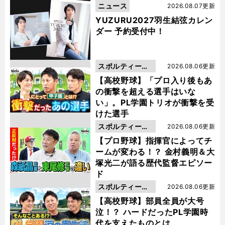
ニュース
2026.08.07更新
YUZURU2027羽生結弦カレン
ダー 予約受付中！
スポルティーバ
2026.08.06更新
動画
【高校野球】「プロ入り後もあ
の衝撃を超える選手はいな
い」。PL学園トリオが衝撃を受
けた選手
スポルティーバ
2026.08.06更新
動画
【プロ野球】指揮官によってチ
ームが変わる！？ 金村義明＆大
塚光二が語る歴代監督エピソー
ド
スポルティーバ
2026.08.06更新
動画
【高校野球】部員全員が大号
泣！？ ハードだったPL学園時
代を支えたものとは