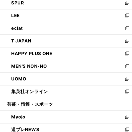
SPUR
で
ド
ィ
い
新
開
ウ
ン
ウ
し
LEE
く
で
ド
ィ
い
新
開
ウ
ン
ウ
し
eclat
く
で
ド
ィ
い
新
開
ウ
ン
ウ
し
T JAPAN
く
で
ド
ィ
い
新
開
ウ
ン
ウ
し
HAPPY PLUS ONE
く
で
ド
ィ
い
新
開
ウ
ン
ウ
し
MEN'S NON-NO
く
で
ド
ィ
い
新
開
ウ
ン
ウ
し
UOMO
く
で
ド
ィ
い
新
開
ウ
ン
ウ
し
集英社オンライン
く
で
ド
ィ
い
新
開
ウ
ン
ウ
し
芸能・情報・スポーツ
く
で
ド
ィ
い
開
ウ
ン
ウ
Myojo
く
で
ド
ィ
新
開
ウ
ン
し
週プレNEWS
く
で
ド
い
新