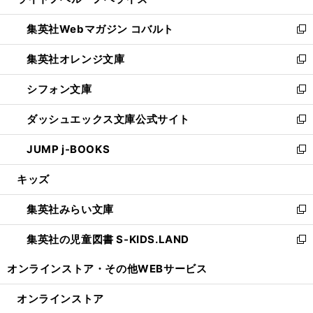
ィ
い
開
ウ
ン
ウ
集英社Webマガジン コバルト
く
で
ド
ィ
新
開
ウ
ン
し
集英社オレンジ文庫
く
で
ド
い
新
開
ウ
ウ
し
シフォン文庫
く
で
ィ
い
新
開
ン
ウ
し
ダッシュエックス文庫公式サイト
く
ド
ィ
い
新
ウ
ン
ウ
し
JUMP j-BOOKS
で
ド
ィ
い
新
開
ウ
ン
ウ
し
キッズ
く
で
ド
ィ
い
開
ウ
ン
ウ
集英社みらい文庫
く
で
ド
ィ
新
開
ウ
ン
し
集英社の児童図書 S-KIDS.LAND
く
で
ド
い
新
開
ウ
ウ
し
オンラインストア・
その他WEBサービス
く
で
ィ
い
開
ン
ウ
オンラインストア
く
ド
ィ