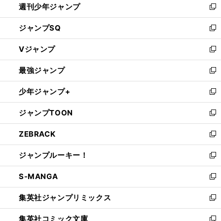
週刊少年ジャンプ
く
新
し
ジャンプSQ
い
新
ウ
し
Vジャンプ
ィ
い
新
ン
ウ
し
最強ジャンプ
ド
ィ
い
新
ウ
ン
ウ
し
少年ジャンプ+
で
ド
ィ
い
新
開
ウ
ン
ウ
し
ジャンプTOON
く
で
ド
ィ
い
新
開
ウ
ン
ウ
し
ZEBRACK
く
で
ド
ィ
い
新
開
ウ
ン
ウ
し
ジャンプルーキー！
く
で
ド
ィ
い
新
開
ウ
ン
ウ
し
S-MANGA
く
で
ド
ィ
い
新
開
ウ
ン
ウ
し
集英社ジャンプリミックス
く
で
ド
ィ
い
新
開
ウ
ン
ウ
し
集英社コミック文庫
く
で
ド
ィ
い
新