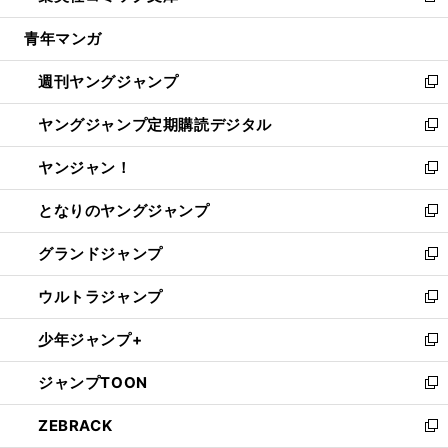
開
ウ
ン
ウ
し
青年マンガ
く
で
ド
ィ
い
開
ウ
ン
ウ
週刊ヤングジャンプ
く
で
ド
ィ
新
開
ウ
ン
し
ヤングジャンプ定期購読デジタル
く
で
ド
い
新
開
ウ
ウ
し
ヤンジャン！
く
で
ィ
い
新
開
ン
ウ
し
となりのヤングジャンプ
く
ド
ィ
い
新
ウ
ン
ウ
し
グランドジャンプ
で
ド
ィ
い
新
開
ウ
ン
ウ
し
ウルトラジャンプ
く
で
ド
ィ
い
新
開
ウ
ン
ウ
し
少年ジャンプ+
く
で
ド
ィ
い
新
開
ウ
ン
ウ
し
ジャンプTOON
く
で
ド
ィ
い
新
開
ウ
ン
ウ
し
ZEBRACK
く
で
ド
ィ
い
新
開
ウ