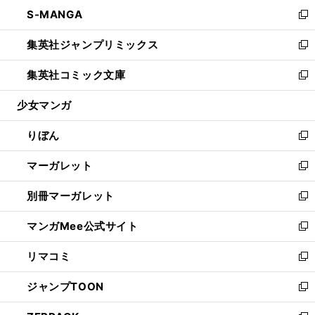
ン
ウ
し
S-MANGA
く
で
ド
ィ
い
新
開
ウ
ン
ウ
し
集英社ジャンプリミックス
く
で
ド
ィ
い
新
開
ウ
ン
ウ
し
集英社コミック文庫
く
で
ド
ィ
い
新
開
ウ
ン
ウ
し
少女マンガ
く
で
ド
ィ
い
開
ウ
ン
ウ
りぼん
く
で
ド
ィ
新
開
ウ
ン
し
マーガレット
く
で
ド
い
新
開
ウ
ウ
し
別冊マーガレット
く
で
ィ
い
新
開
ン
ウ
し
マンガMee公式サイト
く
ド
ィ
い
新
ウ
ン
ウ
し
リマコミ
で
ド
ィ
い
新
開
ウ
ン
ウ
し
ジャンプTOON
く
で
ド
ィ
い
新
開
ウ
ン
ウ
し