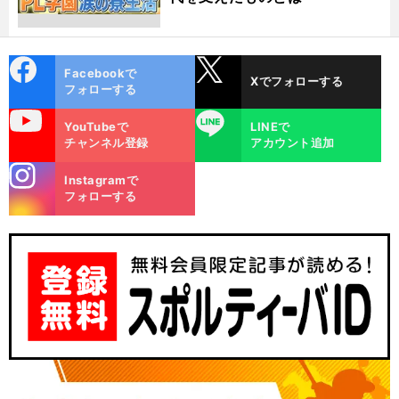
cebo
X
Facebookで
Xでフォローする
ok
フォローする
uTube
LINE
YouTubeで
LINEで
チャンネル登録
アカウント追加
stagra
Instagramで
m
フォローする