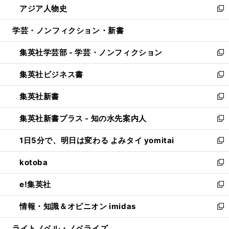
アジア人物史
く
で
ド
ィ
い
新
開
ウ
ン
ウ
し
学芸・ノンフィクション・新書
く
で
ド
ィ
い
開
ウ
ン
ウ
集英社学芸部 - 学芸・ノンフィクション
く
で
ド
ィ
新
開
ウ
ン
し
集英社ビジネス書
く
で
ド
い
新
開
ウ
ウ
し
集英社新書
く
で
ィ
い
新
開
ン
ウ
し
集英社新書プラス - 知の水先案内人
く
ド
ィ
い
新
ウ
ン
ウ
し
1日5分で、明日は変わる よみタイ yomitai
で
ド
ィ
い
新
開
ウ
ン
ウ
し
kotoba
く
で
ド
ィ
い
新
開
ウ
ン
ウ
し
e!集英社
く
で
ド
ィ
い
新
開
ウ
ン
ウ
し
情報・知識＆オピニオン imidas
く
で
ド
ィ
い
新
開
ウ
ン
ウ
し
ライトノベル・ノベライズ
く
で
ド