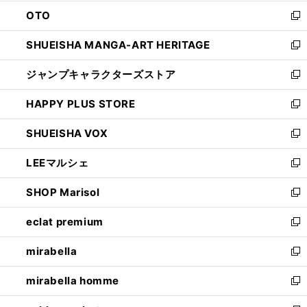
ウ
ン
OTO
で
ド
新
開
ウ
し
SHUEISHA MANGA-ART HERITAGE
く
で
い
新
開
ウ
し
ジャンプキャラクターズストア
く
ィ
い
新
ン
ウ
し
HAPPY PLUS STORE
ド
ィ
い
新
ウ
ン
ウ
し
SHUEISHA VOX
で
ド
ィ
い
新
開
ウ
ン
ウ
し
LEEマルシェ
く
で
ド
ィ
い
新
開
ウ
ン
ウ
し
SHOP Marisol
く
で
ド
ィ
い
新
開
ウ
ン
ウ
し
eclat premium
く
で
ド
ィ
い
新
開
ウ
ン
ウ
し
mirabella
く
で
ド
ィ
い
新
開
ウ
ン
ウ
し
mirabella homme
く
で
ド
ィ
い
新
開
ウ
ン
ウ
し