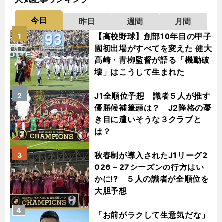
今日
昨日
週間
月間
【高校野球】創部10年目の甲子
1
園初出場がすべてを変えた 健大
高崎・青栁監督が語る「機動破
壊」はこうして生まれた
J1全順位予想 識者５人が推す
2
優勝候補筆頭は？ J2降格の憂
き目に遭いそうな３クラブと
は？
秋春制が導入されたJ1リーグ2
3
026－27シーズンの行方はい
かに!? ５人の識者が全順位を
大胆予想
4
「お前がラクして生意気だな」