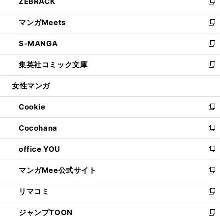
ZEBRACK
く
で
ド
ィ
い
新
開
ウ
ン
ウ
し
マンガMeets
く
で
ド
ィ
い
新
開
ウ
ン
ウ
し
S-MANGA
く
で
ド
ィ
い
新
開
ウ
ン
ウ
し
集英社コミック文庫
く
で
ド
ィ
い
新
開
ウ
ン
ウ
し
女性マンガ
く
で
ド
ィ
い
開
ウ
ン
ウ
Cookie
く
で
ド
ィ
新
開
ウ
ン
し
Cocohana
く
で
ド
い
新
開
ウ
ウ
し
office YOU
く
で
ィ
い
新
開
ン
ウ
し
マンガMee公式サイト
く
ド
ィ
い
新
ウ
ン
ウ
し
リマコミ
で
ド
ィ
い
新
開
ウ
ン
ウ
し
ジャンプTOON
く
で
ド
ィ
い
新