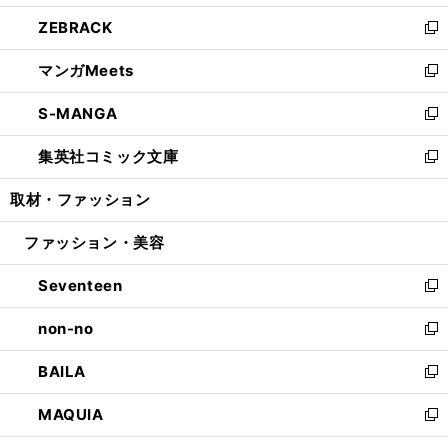
開
ウ
ン
ウ
し
ZEBRACK
く
で
ド
ィ
い
新
開
ウ
ン
ウ
し
マンガMeets
く
で
ド
ィ
い
新
開
ウ
ン
ウ
し
S-MANGA
く
で
ド
ィ
い
新
開
ウ
ン
ウ
し
集英社コミック文庫
く
で
ド
ィ
い
新
開
ウ
ン
ウ
し
取材・ファッション
く
で
ド
ィ
い
開
ウ
ン
ウ
ファッション・美容
く
で
ド
ィ
開
ウ
ン
Seventeen
く
で
ド
新
開
ウ
し
non-no
く
で
い
新
開
ウ
し
BAILA
く
ィ
い
新
ン
ウ
し
MAQUIA
ド
ィ
い
新
ウ
ン
ウ
し