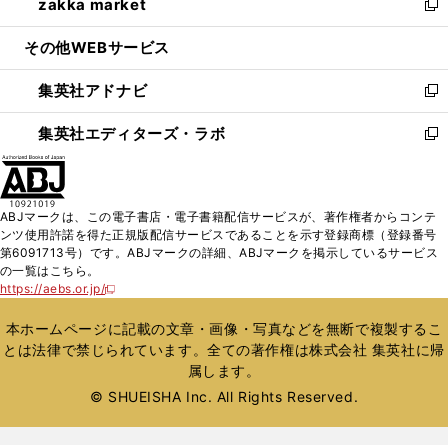
zakka market
く
で
ド
ィ
い
新
開
ウ
ン
ウ
し
その他WEBサービス
く
で
ド
ィ
い
開
ウ
ン
ウ
集英社アドナビ
く
で
ド
ィ
新
開
ウ
ン
し
集英社エディターズ・ラボ
く
で
ド
い
新
開
ウ
ウ
し
く
で
ィ
い
開
ン
ウ
ABJマークは、この電子書店・電子書籍配信サービスが、著作権者からコンテ
く
ド
ィ
ンツ使用許諾を得た正規版配信サービスであることを示す登録商標（登録番号
ウ
ン
第6091713号）です。ABJマークの詳細、ABJマークを掲示しているサービス
で
ド
の一覧はこちら。
開
ウ
https://aebs.or.jp/
新
く
で
し
い
開
本ホームページに記載の文章・画像・写真などを無断で複製するこ
ウ
く
とは法律で禁じられています。全ての著作権は株式会社 集英社に帰
ィ
属します。
ン
ド
© SHUEISHA Inc. All Rights Reserved.
ウ
で
開