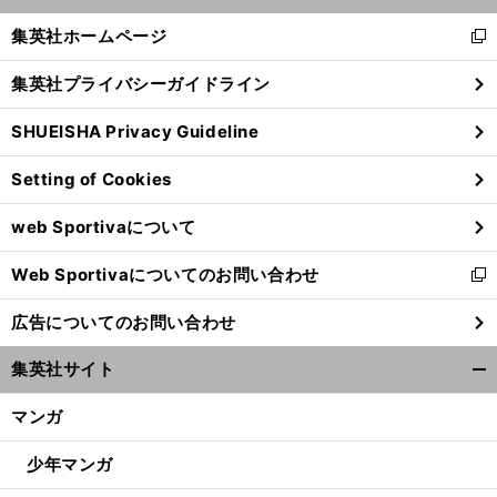
開
く/
集英社ホームページ
新
閉
し
じ
集英社プライバシーガイドライン
い
る
ウ
SHUEISHA Privacy Guideline
ィ
ン
Setting of Cookies
ド
ウ
web Sportivaについて
で
開
Web Sportivaについてのお問い合わせ
く
新
し
広告についてのお問い合わせ
い
ウ
集英社サイト
ィ
開
ン
く/
マンガ
ド
閉
ウ
じ
少年マンガ
で
る
開