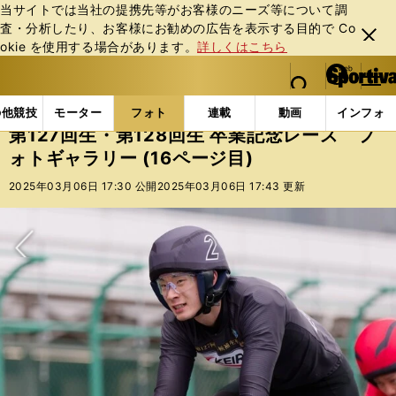
当サイトでは当社の提携先等がお客様のニーズ等について調
査・分析したり、お客様にお勧めの広告を表⽰する⽬的で Co
閉じ
okie を使⽤する場合があります。
詳しくはこちら
る
マイペ
web Sportiva (webスポルティーバ)
検索
メニュ
we
ー
フォトギャラリー
コラムフォト
第127回生・第12
b
ジ
の他競技
モーター
フォト
連載
動画
インフォ
ス
第127回生・第128回生 卒業記念レース フ
ポ
ォトギャラリー (16ページ目)
ル
テ
2025年03月06日 17:30 公開
2025年03月06日 17:43 更新
ィ
ー
バ
次へ