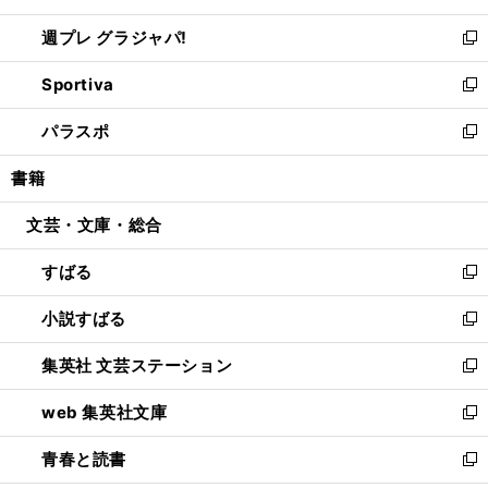
開
ウ
ウ
し
週プレ グラジャパ!
く
で
ィ
い
新
開
ン
ウ
し
Sportiva
く
ド
ィ
い
新
ウ
ン
ウ
し
パラスポ
で
ド
ィ
い
新
開
ウ
ン
ウ
し
書籍
く
で
ド
ィ
い
開
ウ
ン
ウ
文芸・文庫・総合
く
で
ド
ィ
開
ウ
ン
すばる
く
で
ド
新
開
ウ
し
小説すばる
く
で
い
新
開
ウ
し
集英社 文芸ステーション
く
ィ
い
新
ン
ウ
し
web 集英社文庫
ド
ィ
い
新
ウ
ン
ウ
し
青春と読書
で
ド
ィ
い
新
開
ウ
ン
ウ
し