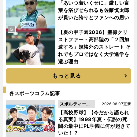
「あいつ若いくせに」厳しい言
葉を浴びせられるも佐藤慎太郎
が貫いた誇りとファンへの思い
5
【夏の甲子園2026】聖隷クリ
ストファー・高部陸の「２回加
速する」規格外のストレート そ
れでもプロではなく大学進学を
選ぶ理由
もっと見る
各スポーツコラム記事
スポルティーバ
2026.08.07更新
動画
【高校野球】【今だから語られ
る真実】1998年夏・伝説の死
闘の最中にPL学園に何が起きて
いた！？