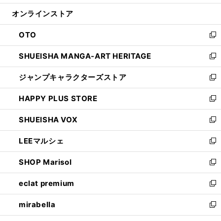
開
ン
ウ
オンラインストア
く
ド
ィ
ウ
ン
OTO
で
ド
新
開
ウ
し
SHUEISHA MANGA-ART HERITAGE
く
で
い
新
開
ウ
し
ジャンプキャラクターズストア
く
ィ
い
新
ン
ウ
し
HAPPY PLUS STORE
ド
ィ
い
新
ウ
ン
ウ
し
SHUEISHA VOX
で
ド
ィ
い
新
開
ウ
ン
ウ
し
LEEマルシェ
く
で
ド
ィ
い
新
開
ウ
ン
ウ
し
SHOP Marisol
く
で
ド
ィ
い
新
開
ウ
ン
ウ
し
eclat premium
く
で
ド
ィ
い
新
開
ウ
ン
ウ
し
mirabella
く
で
ド
ィ
い
新
開
ウ
ン
ウ
し