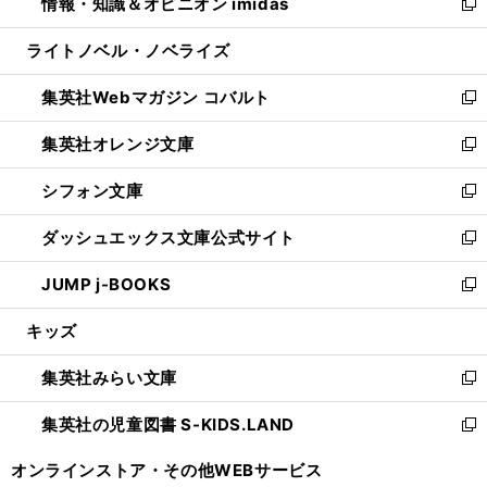
情報・知識＆オピニオン imidas
く
で
ド
ィ
い
新
開
ウ
ン
ウ
し
ライトノベル・ノベライズ
く
で
ド
ィ
い
開
ウ
ン
ウ
集英社Webマガジン コバルト
く
で
ド
ィ
新
開
ウ
ン
し
集英社オレンジ文庫
く
で
ド
い
新
開
ウ
ウ
し
シフォン文庫
く
で
ィ
い
新
開
ン
ウ
し
ダッシュエックス文庫公式サイト
く
ド
ィ
い
新
ウ
ン
ウ
し
JUMP j-BOOKS
で
ド
ィ
い
新
開
ウ
ン
ウ
し
キッズ
く
で
ド
ィ
い
開
ウ
ン
ウ
集英社みらい文庫
く
で
ド
ィ
新
開
ウ
ン
し
集英社の児童図書 S-KIDS.LAND
く
で
ド
い
新
開
ウ
ウ
し
オンラインストア・
その他WEBサービス
く
で
ィ
い