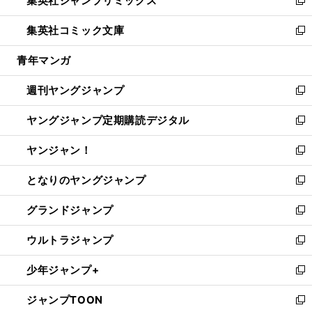
集英社ジャンプリミックス
で
ド
ィ
い
新
開
ウ
ン
ウ
し
集英社コミック文庫
く
で
ド
ィ
い
新
開
ウ
ン
ウ
し
青年マンガ
く
で
ド
ィ
い
開
ウ
ン
ウ
週刊ヤングジャンプ
く
で
ド
ィ
新
開
ウ
ン
し
ヤングジャンプ定期購読デジタル
く
で
ド
い
新
開
ウ
ウ
し
ヤンジャン！
く
で
ィ
い
新
開
ン
ウ
し
となりのヤングジャンプ
く
ド
ィ
い
新
ウ
ン
ウ
し
グランドジャンプ
で
ド
ィ
い
新
開
ウ
ン
ウ
し
ウルトラジャンプ
く
で
ド
ィ
い
新
開
ウ
ン
ウ
し
少年ジャンプ+
く
で
ド
ィ
い
新
開
ウ
ン
ウ
し
ジャンプTOON
く
で
ド
ィ
い
新