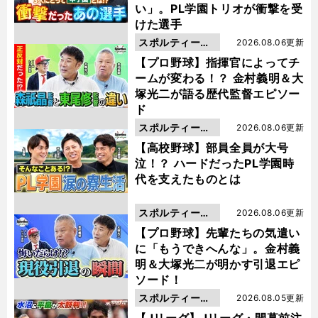
い」。PL学園トリオが衝撃を受
けた選手
スポルティーバ
2026.08.06更新
動画
【プロ野球】指揮官によってチ
ームが変わる！？ 金村義明＆大
塚光二が語る歴代監督エピソー
ド
スポルティーバ
2026.08.06更新
動画
【高校野球】部員全員が大号
泣！？ ハードだったPL学園時
代を支えたものとは
スポルティーバ
2026.08.06更新
動画
【プロ野球】先輩たちの気遣い
に「もうできへんな」。金村義
明＆大塚光二が明かす引退エピ
ソード！
スポルティーバ
2026.08.05更新
動画
【Jリーグ】Jリーグ・開幕前注