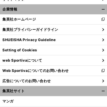
企業情報
開
く/
集英社ホームページ
新
閉
し
じ
集英社プライバシーガイドライン
い
る
ウ
SHUEISHA Privacy Guideline
ィ
ン
Setting of Cookies
ド
ウ
web Sportivaについて
で
開
Web Sportivaについてのお問い合わせ
く
新
し
広告についてのお問い合わせ
い
ウ
集英社サイト
ィ
開
ン
く/
マンガ
ド
閉
ウ