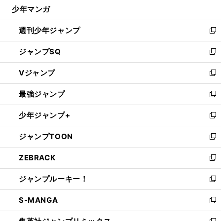
じ
少年マンガ
で
る
開
週刊少年ジャンプ
く
新
し
ジャンプSQ
い
新
ウ
し
Vジャンプ
ィ
い
新
ン
ウ
し
最強ジャンプ
ド
ィ
い
新
ウ
ン
ウ
し
少年ジャンプ+
で
ド
ィ
い
新
開
ウ
ン
ウ
し
ジャンプTOON
く
で
ド
ィ
い
新
開
ウ
ン
ウ
し
ZEBRACK
く
で
ド
ィ
い
新
開
ウ
ン
ウ
し
ジャンプルーキー！
く
で
ド
ィ
い
新
開
ウ
ン
ウ
し
S-MANGA
く
で
ド
ィ
い
新
開
ウ
ン
ウ
し
く