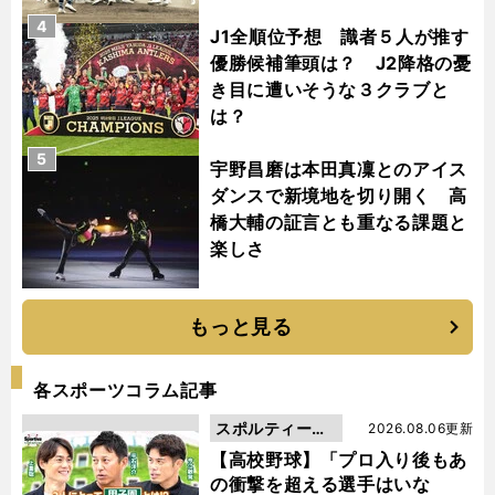
4
J1全順位予想 識者５人が推す
優勝候補筆頭は？ J2降格の憂
き目に遭いそうな３クラブと
は？
5
宇野昌磨は本田真凜とのアイス
ダンスで新境地を切り開く 高
橋大輔の証言とも重なる課題と
楽しさ
もっと見る
各スポーツコラム記事
スポルティーバ
2026.08.06更新
動画
【高校野球】「プロ入り後もあ
の衝撃を超える選手はいな