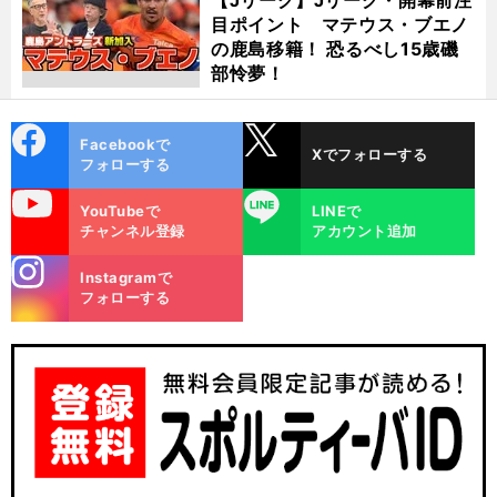
目ポイント マテウス・ブエノ
の鹿島移籍！ 恐るべし15歳磯
部怜夢！
cebo
X
Facebookで
Xでフォローする
ok
フォローする
uTube
LINE
YouTubeで
LINEで
チャンネル登録
アカウント追加
stagra
Instagramで
m
フォローする