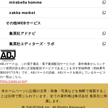
mirabella homme
く
で
ド
ィ
い
新
開
ウ
ン
ウ
し
zakka market
く
で
ド
ィ
い
新
開
ウ
ン
ウ
し
その他WEBサービス
く
で
ド
ィ
い
開
ウ
ン
ウ
集英社アドナビ
く
で
ド
ィ
新
開
ウ
ン
し
集英社エディターズ・ラボ
く
で
ド
い
新
開
ウ
ウ
し
く
で
ィ
い
開
ン
ウ
ABJマークは、この電子書店・電子書籍配信サービスが、著作権者からコンテ
く
ド
ィ
ンツ使用許諾を得た正規版配信サービスであることを示す登録商標（登録番号
ウ
ン
第6091713号）です。ABJマークの詳細、ABJマークを掲示しているサービス
で
ド
の一覧はこちら。
開
ウ
https://aebs.or.jp/
新
く
で
し
い
開
本ホームページに記載の文章・画像・写真などを無断で複製するこ
ウ
く
とは法律で禁じられています。全ての著作権は株式会社 集英社に帰
ィ
属します。
ン
ド
© SHUEISHA Inc. All Rights Reserved.