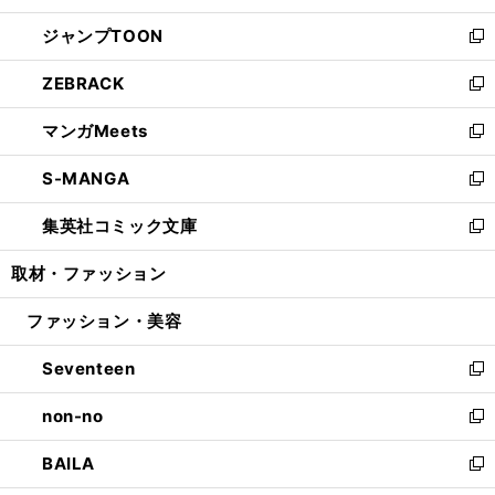
開
ウ
ン
ウ
し
ジャンプTOON
く
で
ド
ィ
い
新
開
ウ
ン
ウ
し
ZEBRACK
く
で
ド
ィ
い
新
開
ウ
ン
ウ
し
マンガMeets
く
で
ド
ィ
い
新
開
ウ
ン
ウ
し
S-MANGA
く
で
ド
ィ
い
新
開
ウ
ン
ウ
し
集英社コミック文庫
く
で
ド
ィ
い
新
開
ウ
ン
ウ
し
取材・ファッション
く
で
ド
ィ
い
開
ウ
ン
ウ
ファッション・美容
く
で
ド
ィ
開
ウ
ン
Seventeen
く
で
ド
新
開
ウ
し
non-no
く
で
い
新
開
ウ
し
BAILA
く
ィ
い
新
ン
ウ
し