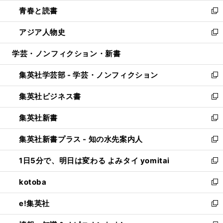
ウ
ン
ウ
し
青春と読書
で
ド
ィ
い
新
開
ウ
ン
ウ
し
アジア人物史
く
で
ド
ィ
い
新
開
ウ
ン
ウ
し
学芸・ノンフィクション・新書
く
で
ド
ィ
い
開
ウ
ン
ウ
集英社学芸部 - 学芸・ノンフィクション
く
で
ド
ィ
新
開
ウ
ン
し
集英社ビジネス書
く
で
ド
い
新
開
ウ
ウ
し
集英社新書
く
で
ィ
い
新
開
ン
ウ
し
集英社新書プラス - 知の水先案内人
く
ド
ィ
い
新
ウ
ン
ウ
し
1日5分で、明日は変わる よみタイ yomitai
で
ド
ィ
い
新
開
ウ
ン
ウ
し
kotoba
く
で
ド
ィ
い
新
開
ウ
ン
ウ
し
e!集英社
く
で
ド
ィ
い
新
開
ウ
ン
ウ
し