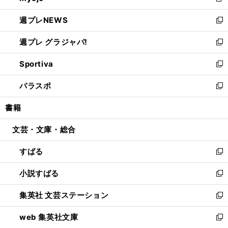
新
開
ウ
ン
し
週プレNEWS
く
で
ド
い
新
開
ウ
ウ
し
週プレ グラジャパ!
く
で
ィ
い
新
開
ン
ウ
し
Sportiva
く
ド
ィ
い
新
ウ
ン
ウ
し
パラスポ
で
ド
ィ
い
新
開
ウ
ン
ウ
し
書籍
く
で
ド
ィ
い
開
ウ
ン
ウ
文芸・文庫・総合
く
で
ド
ィ
開
ウ
ン
すばる
く
で
ド
新
開
ウ
し
小説すばる
く
で
い
新
開
ウ
し
集英社 文芸ステーション
く
ィ
い
新
ン
ウ
し
web 集英社文庫
ド
ィ
い
新