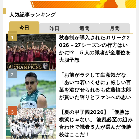
人気記事ランキング
今日
昨日
週間
月間
秋春制が導入されたJ1リーグ2
1
026－27シーズンの行方はい
かに!? ５人の識者が全順位を
大胆予想
「お前がラクして生意気だな」
2
「あいつ若いくせに」厳しい言
葉を浴びせられるも佐藤慎太郎
が貫いた誇りとファンへの思い
【夏の甲子園2026】「優勝は
3
横浜じゃない」 波乱必至の組み
合わせで識者５人が選んだ優勝
校はここだ！