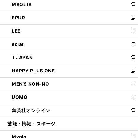
MAQUIA
ド
ィ
い
新
ウ
ン
ウ
し
SPUR
で
ド
ィ
い
新
開
ウ
ン
ウ
し
LEE
く
で
ド
ィ
い
新
開
ウ
ン
ウ
し
eclat
く
で
ド
ィ
い
新
開
ウ
ン
ウ
し
T JAPAN
く
で
ド
ィ
い
新
開
ウ
ン
ウ
し
HAPPY PLUS ONE
く
で
ド
ィ
い
新
開
ウ
ン
ウ
し
MEN'S NON-NO
く
で
ド
ィ
い
新
開
ウ
ン
ウ
し
UOMO
く
で
ド
ィ
い
新
開
ウ
ン
ウ
し
集英社オンライン
く
で
ド
ィ
い
新
開
ウ
ン
ウ
し
芸能・情報・スポーツ
く
で
ド
ィ
い
開
ウ
ン
ウ
Myojo
く
で
ド
ィ