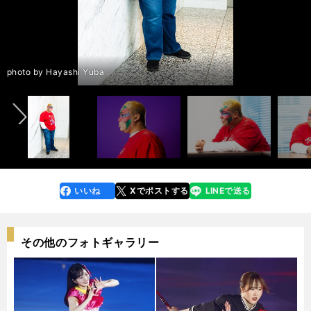
前へ
photo by Hayashi Yuba
いいね
Xでポストする
LINEで送る
line
faceboo
x
k
その他のフォトギャラリー