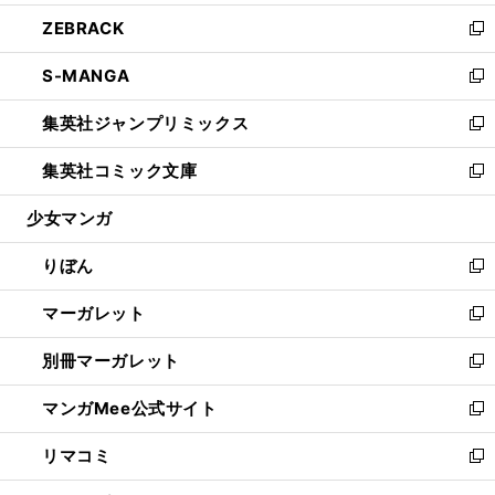
開
ウ
ン
ウ
し
ZEBRACK
く
で
ド
ィ
い
新
開
ウ
ン
ウ
し
S-MANGA
く
で
ド
ィ
い
新
開
ウ
ン
ウ
し
集英社ジャンプリミックス
く
で
ド
ィ
い
新
開
ウ
ン
ウ
し
集英社コミック文庫
く
で
ド
ィ
い
新
開
ウ
ン
ウ
し
少女マンガ
く
で
ド
ィ
い
開
ウ
ン
ウ
りぼん
く
で
ド
ィ
新
開
ウ
ン
し
マーガレット
く
で
ド
い
新
開
ウ
ウ
し
別冊マーガレット
く
で
ィ
い
新
開
ン
ウ
し
マンガMee公式サイト
く
ド
ィ
い
新
ウ
ン
ウ
し
リマコミ
で
ド
ィ
い
新
開
ウ
ン
ウ
し