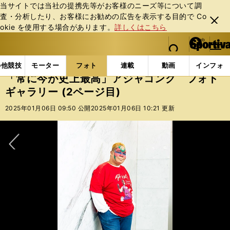
当サイトでは当社の提携先等がお客様のニーズ等について調
査・分析したり、お客様にお勧めの広告を表⽰する⽬的で Co
閉じ
okie を使⽤する場合があります。
詳しくはこちら
る
マイペ
web Sportiva (webスポルティーバ)
検索
メニュ
we
ー
フォトギャラリー
「常に今が史上最高」アジャコング 
b
ジ
の他競技
モーター
フォト
連載
動画
インフォ
ス
「常に今が史上最高」アジャコング フォト
ポ
ギャラリー (2ページ目)
ル
テ
2025年01月06日 09:50 公開
2025年01月06日 10:21 更新
ィ
ー
バ
次へ