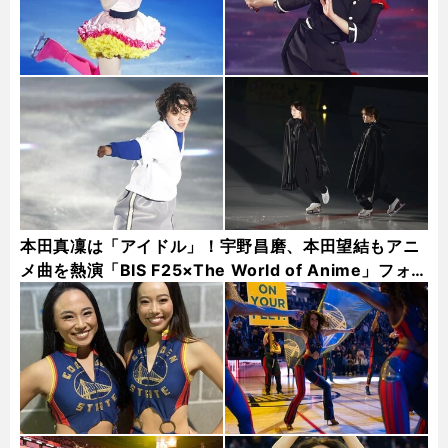
本田真凜は「アイドル」！宇野昌磨、本田望結もアニ
メ曲を熱演「BIS F25×The World of Anime」フォ
ト集