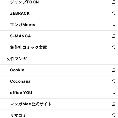
ジャンプTOON
く
で
ド
ィ
い
新
開
ウ
ン
ウ
し
ZEBRACK
く
で
ド
ィ
い
新
開
ウ
ン
ウ
し
マンガMeets
く
で
ド
ィ
い
新
開
ウ
ン
ウ
し
S-MANGA
く
で
ド
ィ
い
新
開
ウ
ン
ウ
し
集英社コミック文庫
く
で
ド
ィ
い
新
開
ウ
ン
ウ
し
女性マンガ
く
で
ド
ィ
い
開
ウ
ン
ウ
Cookie
く
で
ド
ィ
新
開
ウ
ン
し
Cocohana
く
で
ド
い
新
開
ウ
ウ
し
office YOU
く
で
ィ
い
新
開
ン
ウ
し
マンガMee公式サイト
く
ド
ィ
い
新
ウ
ン
ウ
し
リマコミ
で
ド
ィ
い
新