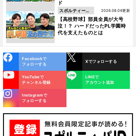
ド
スポルティーバ
2026.08.06更新
動画
【高校野球】部員全員が大号
泣！？ ハードだったPL学園時
代を支えたものとは
cebo
X
Facebookで
Xでフォローする
ok
フォローする
uTube
LINE
YouTubeで
LINEで
チャンネル登録
アカウント追加
stagra
Instagramで
m
フォローする