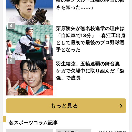
さを知った......」
4
栗原陵矢が無名校進学の理由は
「自転車で13分」 春江工出身
として最初で最後のプロ野球選
手となった
5
羽生結弦、五輪連覇の舞台裏
ケガで欠場中に取り組んだ「勉
強」で成長
もっと見る
各スポーツコラム記事