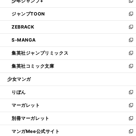
少年ジャンプ+
く
で
ド
ィ
い
新
開
ウ
ン
ウ
し
ジャンプTOON
く
で
ド
ィ
い
新
開
ウ
ン
ウ
し
ZEBRACK
く
で
ド
ィ
い
新
開
ウ
ン
ウ
し
S-MANGA
く
で
ド
ィ
い
新
開
ウ
ン
ウ
し
集英社ジャンプリミックス
く
で
ド
ィ
い
新
開
ウ
ン
ウ
し
集英社コミック文庫
く
で
ド
ィ
い
新
開
ウ
ン
ウ
し
少女マンガ
く
で
ド
ィ
い
開
ウ
ン
ウ
りぼん
く
で
ド
ィ
新
開
ウ
ン
し
マーガレット
く
で
ド
い
新
開
ウ
ウ
し
別冊マーガレット
く
で
ィ
い
新
開
ン
ウ
し
マンガMee公式サイト
く
ド
ィ
い
新