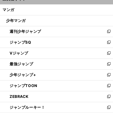
開
ン
く/
マンガ
ド
閉
ウ
じ
少年マンガ
で
る
開
週刊少年ジャンプ
く
新
し
ジャンプSQ
い
新
ウ
し
Vジャンプ
ィ
い
新
ン
ウ
し
最強ジャンプ
ド
ィ
い
新
ウ
ン
ウ
し
少年ジャンプ+
で
ド
ィ
い
新
開
ウ
ン
ウ
し
ジャンプTOON
く
で
ド
ィ
い
新
開
ウ
ン
ウ
し
ZEBRACK
く
で
ド
ィ
い
新
開
ウ
ン
ウ
し
ジャンプルーキー！
く
で
ド
ィ
い
新
開
ウ