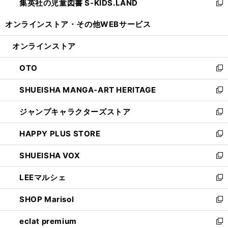
集英社の児童図書 S-KIDS.LAND
く
で
ド
い
新
開
ウ
ウ
し
オンラインストア・
その他WEBサービス
く
で
ィ
い
開
ン
ウ
オンラインストア
く
ド
ィ
ウ
ン
OTO
で
ド
新
開
ウ
し
SHUEISHA MANGA-ART HERITAGE
く
で
い
新
開
ウ
し
ジャンプキャラクターズストア
く
ィ
い
新
ン
ウ
し
HAPPY PLUS STORE
ド
ィ
い
新
ウ
ン
ウ
し
SHUEISHA VOX
で
ド
ィ
い
新
開
ウ
ン
ウ
し
LEEマルシェ
く
で
ド
ィ
い
新
開
ウ
ン
ウ
し
SHOP Marisol
く
で
ド
ィ
い
新
開
ウ
ン
ウ
し
eclat premium
く
で
ド
ィ
い
新