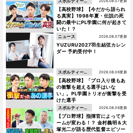
スポルティーバ
2026.08.07更新
動画
【高校野球】【今だから語られ
る真実】1998年夏・伝説の死
闘の最中にPL学園に何が起きて
いた！？
ニュース
2026.08.07更新
YUZURU2027羽生結弦カレン
ダー 予約受付中！
スポルティーバ
2026.08.06更新
動画
【高校野球】「プロ入り後もあ
の衝撃を超える選手はいな
い」。PL学園トリオが衝撃を受
けた選手
スポルティーバ
2026.08.06更新
動画
【プロ野球】指揮官によってチ
ームが変わる！？ 金村義明＆大
塚光二が語る歴代監督エピソー