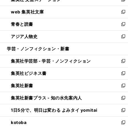
ィ
い
新
ン
ウ
し
web 集英社文庫
ド
ィ
い
新
ウ
ン
ウ
し
青春と読書
で
ド
ィ
い
新
開
ウ
ン
ウ
し
アジア人物史
く
で
ド
ィ
い
新
開
ウ
ン
ウ
し
学芸・ノンフィクション・新書
く
で
ド
ィ
い
開
ウ
ン
ウ
集英社学芸部 - 学芸・ノンフィクション
く
で
ド
ィ
新
開
ウ
ン
し
集英社ビジネス書
く
で
ド
い
新
開
ウ
ウ
し
集英社新書
く
で
ィ
い
新
開
ン
ウ
し
集英社新書プラス - 知の水先案内人
く
ド
ィ
い
新
ウ
ン
ウ
し
1日5分で、明日は変わる よみタイ yomitai
で
ド
ィ
い
新
開
ウ
ン
ウ
し
kotoba
く
で
ド
ィ
い
新