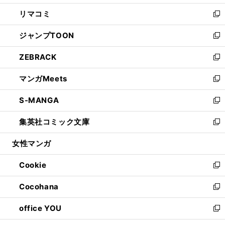
ウ
ン
ウ
し
リマコミ
で
ド
ィ
い
新
開
ウ
ン
ウ
し
ジャンプTOON
く
で
ド
ィ
い
新
開
ウ
ン
ウ
し
ZEBRACK
く
で
ド
ィ
い
新
開
ウ
ン
ウ
し
マンガMeets
く
で
ド
ィ
い
新
開
ウ
ン
ウ
し
S-MANGA
く
で
ド
ィ
い
新
開
ウ
ン
ウ
し
集英社コミック文庫
く
で
ド
ィ
い
新
開
ウ
ン
ウ
し
女性マンガ
く
で
ド
ィ
い
開
ウ
ン
ウ
Cookie
く
で
ド
ィ
新
開
ウ
ン
し
Cocohana
く
で
ド
い
新
開
ウ
ウ
し
office YOU
く
で
ィ
い
新
開
ン
ウ
し