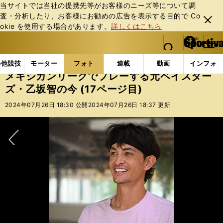
当サイトでは当社の提携先等がお客様のニーズ等について調
査・分析したり、お客様にお勧めの広告を表⽰する⽬的で Co
閉じ
okie を使⽤する場合があります。
詳しくはこちら
る
マイペ
web Sportiva (webスポルティーバ)
検索
メニュ
we
ー
フォトギャラリー
コラムフォト
メキシカンリーグで
b
ジ
の他競技
モーター
フォト
連載
動画
インフォ
ス
メキシカンリーグでプレーする元ベイスター
ポ
ズ・乙坂智の今 (17ページ目)
ル
テ
2024年07月26日 18:30 公開
2024年07月26日 18:37 更新
ィ
ー
バ
次へ