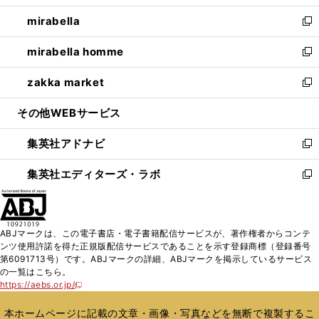
開
ウ
ン
ウ
し
mirabella
く
で
ド
ィ
い
新
開
ウ
ン
ウ
し
mirabella homme
く
で
ド
ィ
い
新
開
ウ
ン
ウ
し
zakka market
く
で
ド
ィ
い
新
開
ウ
ン
ウ
し
その他WEBサービス
く
で
ド
ィ
い
開
ウ
ン
ウ
集英社アドナビ
く
で
ド
ィ
新
開
ウ
ン
し
集英社エディターズ・ラボ
く
で
ド
い
新
開
ウ
ウ
し
く
で
ィ
い
開
ン
ウ
ABJマークは、この電子書店・電子書籍配信サービスが、著作権者からコンテ
く
ド
ィ
ンツ使用許諾を得た正規版配信サービスであることを示す登録商標（登録番号
ウ
ン
第6091713号）です。ABJマークの詳細、ABJマークを掲示しているサービス
で
ド
の一覧はこちら。
開
ウ
https://aebs.or.jp/
新
く
で
し
い
開
本ホームページに記載の文章・画像・写真などを無断で複製するこ