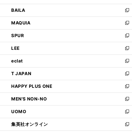
開
ウ
し
BAILA
く
ィ
い
新
ン
ウ
し
MAQUIA
ド
ィ
い
新
ウ
ン
ウ
し
SPUR
で
ド
ィ
い
新
開
ウ
ン
ウ
し
LEE
く
で
ド
ィ
い
新
開
ウ
ン
ウ
し
eclat
く
で
ド
ィ
い
新
開
ウ
ン
ウ
し
T JAPAN
く
で
ド
ィ
い
新
開
ウ
ン
ウ
し
HAPPY PLUS ONE
く
で
ド
ィ
い
新
開
ウ
ン
ウ
し
MEN'S NON-NO
く
で
ド
ィ
い
新
開
ウ
ン
ウ
し
UOMO
く
で
ド
ィ
い
新
開
ウ
ン
ウ
し
集英社オンライン
く
で
ド
ィ
い
新
開
ウ
ン
ウ
し