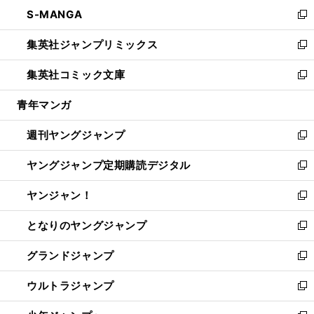
ン
ウ
し
S-MANGA
く
で
ド
ィ
い
新
開
ウ
ン
ウ
し
集英社ジャンプリミックス
く
で
ド
ィ
い
新
開
ウ
ン
ウ
し
集英社コミック文庫
く
で
ド
ィ
い
新
開
ウ
ン
ウ
し
青年マンガ
く
で
ド
ィ
い
開
ウ
ン
ウ
週刊ヤングジャンプ
く
で
ド
ィ
新
開
ウ
ン
し
ヤングジャンプ定期購読デジタル
く
で
ド
い
新
開
ウ
ウ
し
ヤンジャン！
く
で
ィ
い
新
開
ン
ウ
し
となりのヤングジャンプ
く
ド
ィ
い
新
ウ
ン
ウ
し
グランドジャンプ
で
ド
ィ
い
新
開
ウ
ン
ウ
し
ウルトラジャンプ
く
で
ド
ィ
い
新
開
ウ
ン
ウ
し