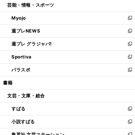
芸能・情報・スポーツ
く
で
ド
ィ
い
開
ウ
ン
ウ
Myojo
く
で
ド
ィ
新
開
ウ
ン
し
週プレNEWS
く
で
ド
い
新
開
ウ
ウ
し
週プレ グラジャパ!
く
で
ィ
い
新
開
ン
ウ
し
Sportiva
く
ド
ィ
い
新
ウ
ン
ウ
し
パラスポ
で
ド
ィ
い
新
開
ウ
ン
ウ
し
書籍
く
で
ド
ィ
い
開
ウ
ン
ウ
文芸・文庫・総合
く
で
ド
ィ
開
ウ
ン
すばる
く
で
ド
新
開
ウ
し
小説すばる
く
で
い
新
開
ウ
し
集英社 文芸ステーション
く