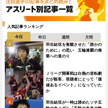
人気記事ランキング
今日
昨日
週間
月間
羽生結弦を覚醒させた「誰かの
1
ために」の思い 五輪連覇の偉
業への道のり
Ｊリーグ開幕戦は白熱の逆転劇
2
だが観客、視聴者にとって「価
値あるイベント」になっていた
か
羽生結弦が一時は諦めたソチ五
3
輪の金メダル「五輪の本当の怖