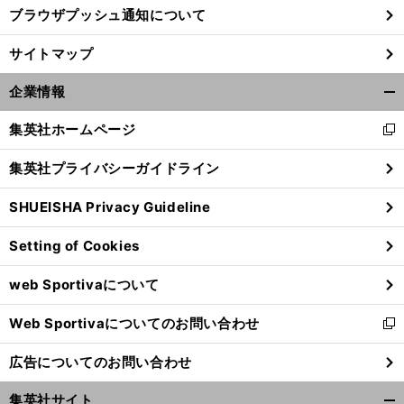
ブラウザプッシュ通知について
サイトマップ
企業情報
開
く/
集英社ホームページ
新
閉
し
じ
集英社プライバシーガイドライン
い
る
ウ
SHUEISHA Privacy Guideline
ィ
ン
Setting of Cookies
ド
ウ
web Sportivaについて
で
開
Web Sportivaについてのお問い合わせ
く
新
し
広告についてのお問い合わせ
い
ウ
集英社サイト
ィ