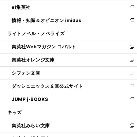
開
ウ
ン
ウ
し
e!集英社
く
で
ド
ィ
い
新
開
ウ
ン
ウ
し
情報・知識＆オピニオン imidas
く
で
ド
ィ
い
新
開
ウ
ン
ウ
し
ライトノベル・ノベライズ
く
で
ド
ィ
い
開
ウ
ン
ウ
集英社Webマガジン コバルト
く
で
ド
ィ
新
開
ウ
ン
し
集英社オレンジ文庫
く
で
ド
い
新
開
ウ
ウ
し
シフォン文庫
く
で
ィ
い
新
開
ン
ウ
し
ダッシュエックス文庫公式サイト
く
ド
ィ
い
新
ウ
ン
ウ
し
JUMP j-BOOKS
で
ド
ィ
い
新
開
ウ
ン
ウ
し
キッズ
く
で
ド
ィ
い
開
ウ
ン
ウ
集英社みらい文庫
く
で
ド
ィ
新
開
ウ
ン
し