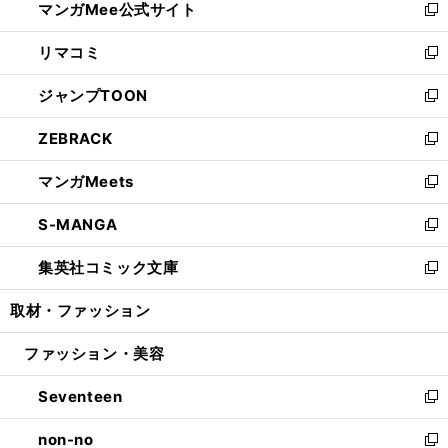
マンガMee公式サイト
く
ド
ィ
い
新
ウ
ン
ウ
し
リマコミ
で
ド
ィ
い
新
開
ウ
ン
ウ
し
ジャンプTOON
く
で
ド
ィ
い
新
開
ウ
ン
ウ
し
ZEBRACK
く
で
ド
ィ
い
新
開
ウ
ン
ウ
し
マンガMeets
く
で
ド
ィ
い
新
開
ウ
ン
ウ
し
S-MANGA
く
で
ド
ィ
い
新
開
ウ
ン
ウ
し
集英社コミック文庫
く
で
ド
ィ
い
新
開
ウ
ン
ウ
し
取材・ファッション
く
で
ド
ィ
い
開
ウ
ン
ウ
ファッション・美容
く
で
ド
ィ
開
ウ
ン
Seventeen
く
で
ド
新
開
ウ
し
non-no
く
で
い
新