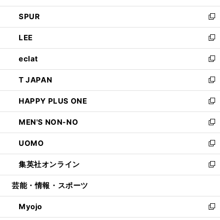
ウ
ン
ウ
し
SPUR
で
ド
ィ
い
新
開
ウ
ン
ウ
し
LEE
く
で
ド
ィ
い
新
開
ウ
ン
ウ
し
eclat
く
で
ド
ィ
い
新
開
ウ
ン
ウ
し
T JAPAN
く
で
ド
ィ
い
新
開
ウ
ン
ウ
し
HAPPY PLUS ONE
く
で
ド
ィ
い
新
開
ウ
ン
ウ
し
MEN'S NON-NO
く
で
ド
ィ
い
新
開
ウ
ン
ウ
し
UOMO
く
で
ド
ィ
い
新
開
ウ
ン
ウ
し
集英社オンライン
く
で
ド
ィ
い
新
開
ウ
ン
ウ
し
芸能・情報・スポーツ
く
で
ド
ィ
い
開
ウ
ン
ウ
Myojo
く
で
ド
ィ
新
開
ウ
ン
し