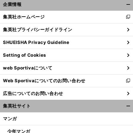
企業情報
開
く/
集英社ホームページ
新
閉
し
じ
集英社プライバシーガイドライン
い
る
ウ
SHUEISHA Privacy Guideline
ィ
ン
Setting of Cookies
ド
ウ
web Sportivaについて
で
開
Web Sportivaについてのお問い合わせ
く
新
し
広告についてのお問い合わせ
い
ウ
集英社サイト
ィ
開
ン
く/
マンガ
ド
閉
ウ
じ
少年マンガ
で