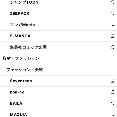
ジャンプTOON
く
で
ド
ィ
い
新
開
ウ
ン
ウ
し
ZEBRACK
く
で
ド
ィ
い
新
開
ウ
ン
ウ
し
マンガMeets
く
で
ド
ィ
い
新
開
ウ
ン
ウ
し
S-MANGA
く
で
ド
ィ
い
新
開
ウ
ン
ウ
し
集英社コミック文庫
く
で
ド
ィ
い
新
開
ウ
ン
ウ
し
取材・ファッション
く
で
ド
ィ
い
開
ウ
ン
ウ
ファッション・美容
く
で
ド
ィ
開
ウ
ン
Seventeen
く
で
ド
新
開
ウ
し
non-no
く
で
い
新
開
ウ
し
BAILA
く
ィ
い
新
ン
ウ
し
MAQUIA
ド
ィ
い
新