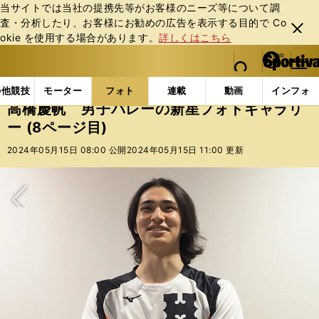
当サイトでは当社の提携先等がお客様のニーズ等について調
査・分析したり、お客様にお勧めの広告を表⽰する⽬的で Co
閉じ
okie を使⽤する場合があります。
詳しくはこちら
る
マイペ
web Sportiva (webスポルティーバ)
検索
メニュ
we
ー
フォトギャラリー
高橋慶帆 男子バレーの新星フォトギャ
b
ジ
の他競技
モーター
フォト
連載
動画
インフォ
ス
高橋慶帆 男子バレーの新星フォトギャラリ
ポ
ー (8ページ目)
ル
テ
2024年05月15日 08:00 公開
2024年05月15日 11:00 更新
ィ
ー
バ
次へ