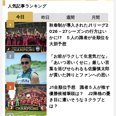
人気記事ランキング
今日
昨日
週間
月間
秋春制が導入されたJ1リーグ2
1
026－27シーズンの行方はい
かに!? ５人の識者が全順位を
大胆予想
「お前がラクして生意気だな」
2
「あいつ若いくせに」厳しい言
葉を浴びせられるも佐藤慎太郎
が貫いた誇りとファンへの思い
J1全順位予想 識者５人が推す
3
優勝候補筆頭は？ J2降格の憂
き目に遭いそうな３クラブと
は？
4