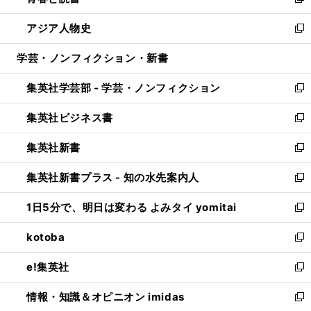
い
新
開
ウ
ン
ウ
し
アジア人物史
く
で
ド
ィ
い
新
開
ウ
ン
ウ
し
学芸・ノンフィクション・新書
く
で
ド
ィ
い
開
ウ
ン
ウ
集英社学芸部 - 学芸・ノンフィクション
く
で
ド
ィ
新
開
ウ
ン
し
集英社ビジネス書
く
で
ド
い
新
開
ウ
ウ
し
集英社新書
く
で
ィ
い
新
開
ン
ウ
し
集英社新書プラス - 知の水先案内人
く
ド
ィ
い
新
ウ
ン
ウ
し
1日5分で、明日は変わる よみタイ yomitai
で
ド
ィ
い
新
開
ウ
ン
ウ
し
kotoba
く
で
ド
ィ
い
新
開
ウ
ン
ウ
し
e!集英社
く
で
ド
ィ
い
新
開
ウ
ン
ウ
し
情報・知識＆オピニオン imidas
く
で
ド
ィ
い
新