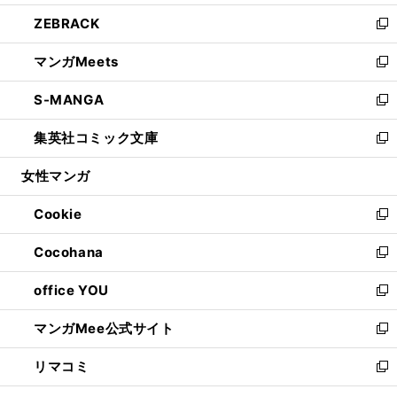
開
ウ
ン
ウ
し
ZEBRACK
く
で
ド
ィ
い
新
開
ウ
ン
ウ
し
マンガMeets
く
で
ド
ィ
い
新
開
ウ
ン
ウ
し
S-MANGA
く
で
ド
ィ
い
新
開
ウ
ン
ウ
し
集英社コミック文庫
く
で
ド
ィ
い
新
開
ウ
ン
ウ
し
女性マンガ
く
で
ド
ィ
い
開
ウ
ン
ウ
Cookie
く
で
ド
ィ
新
開
ウ
ン
し
Cocohana
く
で
ド
い
新
開
ウ
ウ
し
office YOU
く
で
ィ
い
新
開
ン
ウ
し
マンガMee公式サイト
く
ド
ィ
い
新
ウ
ン
ウ
し
リマコミ
で
ド
ィ
い
新
開
ウ
ン
ウ
し