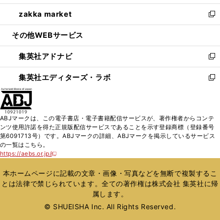
開
ウ
ン
ウ
し
zakka market
く
で
ド
ィ
い
新
開
ウ
ン
ウ
し
その他WEBサービス
く
で
ド
ィ
い
開
ウ
ン
ウ
集英社アドナビ
く
で
ド
ィ
新
開
ウ
ン
し
集英社エディターズ・ラボ
く
で
ド
い
新
開
ウ
ウ
し
く
で
ィ
い
開
ン
ウ
ABJマークは、この電子書店・電子書籍配信サービスが、著作権者からコンテ
く
ド
ィ
ンツ使用許諾を得た正規版配信サービスであることを示す登録商標（登録番号
ウ
ン
第6091713号）です。ABJマークの詳細、ABJマークを掲示しているサービス
で
ド
の一覧はこちら。
開
ウ
https://aebs.or.jp/
新
く
で
し
い
開
本ホームページに記載の文章・画像・写真などを無断で複製するこ
ウ
く
とは法律で禁じられています。全ての著作権は株式会社 集英社に帰
ィ
属します。
ン
ド
© SHUEISHA Inc. All Rights Reserved.
ウ
で