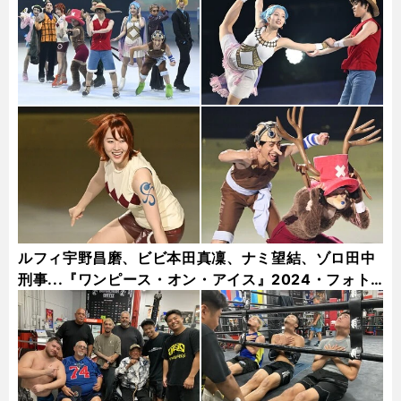
ルフィ宇野昌磨、ビビ本田真凜、ナミ望結、ゾロ田中
刑事...『ワンピース・オン・アイス』2024・フォト
ギャラリー