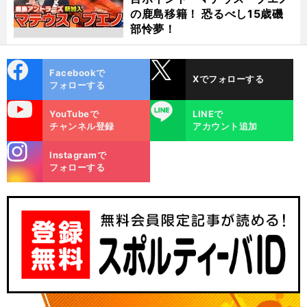
の鹿島移籍！ 恐るべし15歳磯
部怜夢！
cebo
X
Facebookで
Xでフォローする
ok
フォローする
uTube
LINE
YouTubeで
LINEで
チャンネル登録
アカウント追加
stagra
Instagramで
m
フォローする