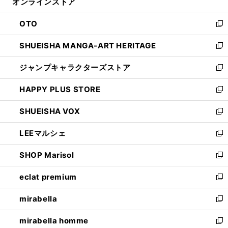
オンラインストア
く
ド
ィ
ウ
ン
OTO
で
ド
新
開
ウ
し
SHUEISHA MANGA-ART HERITAGE
く
で
い
新
開
ウ
し
ジャンプキャラクターズストア
く
ィ
い
新
ン
ウ
し
HAPPY PLUS STORE
ド
ィ
い
新
ウ
ン
ウ
し
SHUEISHA VOX
で
ド
ィ
い
新
開
ウ
ン
ウ
し
LEEマルシェ
く
で
ド
ィ
い
新
開
ウ
ン
ウ
し
SHOP Marisol
く
で
ド
ィ
い
新
開
ウ
ン
ウ
し
eclat premium
く
で
ド
ィ
い
新
開
ウ
ン
ウ
し
mirabella
く
で
ド
ィ
い
新
開
ウ
ン
ウ
し
mirabella homme
く
で
ド
ィ
い
新