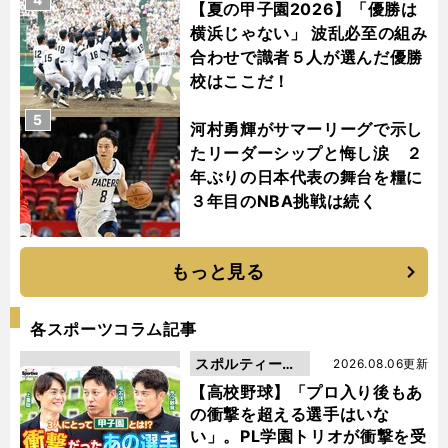
【夏の甲子園2026】「優勝は
横浜じゃない」 波乱必至の組み
合わせで識者５人が選んだ優勝
校はここだ！
5
河村勇輝がサマーリーグで示し
たリーダーシップと悔し涙 ２
年ぶりの日本代表の舞台を糧に
３年目のNBA挑戦は続く
もっと見る
各スポーツコラム記事
スポルティーバ
2026.08.06更新
動画
【高校野球】「プロ入り後もあ
の衝撃を超える選手はいな
い」。PL学園トリオが衝撃を受