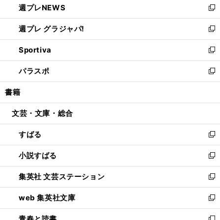
週プレNEWS
く
で
ド
い
新
開
ウ
ウ
し
週プレ グラジャパ!
く
で
ィ
い
新
開
ン
ウ
し
Sportiva
く
ド
ィ
い
新
ウ
ン
ウ
し
パラスポ
で
ド
ィ
い
新
開
ウ
ン
ウ
し
書籍
く
で
ド
ィ
い
開
ウ
ン
ウ
文芸・文庫・総合
く
で
ド
ィ
開
ウ
ン
すばる
く
で
ド
新
開
ウ
し
小説すばる
く
で
い
新
開
ウ
し
集英社 文芸ステーション
く
ィ
い
新
ン
ウ
し
web 集英社文庫
ド
ィ
い
新
ウ
ン
ウ
し
青春と読書
で
ド
ィ