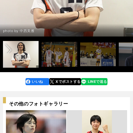
前編：シニア代表で「ガチファン」だった柳田将洋と過ごした時間＞＞
後編：芸能事務所からスカウトも ルックスが大注目もまずは「自分がス
前へ
キルアップ」＞＞
photo by 中西美雁
いいね
Xでポストする
LINEで送る
line
faceboo
x
k
その他のフォトギャラリー