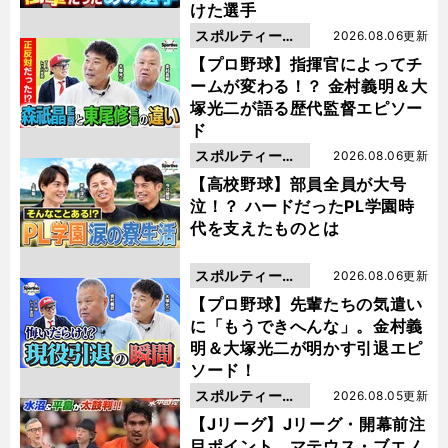
けた選手
スポルティーバ
2026.08.06更新
動画
【プロ野球】指揮官によってチ
ームが変わる！？ 金村義明＆大
塚光二が語る歴代監督エピソー
ド
スポルティーバ
2026.08.06更新
動画
【高校野球】部員全員が大号
泣！？ ハードだったPL学園時
代を支えたものとは
スポルティーバ
2026.08.06更新
動画
【プロ野球】先輩たちの気遣い
に「もうできへんな」。金村義
明＆大塚光二が明かす引退エピ
ソード！
スポルティーバ
2026.08.05更新
動画
【Jリーグ】Jリーグ・開幕前注
目ポイント マテウス・ブエノ