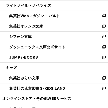
開
ウ
ン
ウ
し
ライトノベル・ノベライズ
く
で
ド
ィ
い
開
ウ
ン
ウ
集英社Webマガジン コバルト
く
で
ド
ィ
新
開
ウ
ン
し
集英社オレンジ文庫
く
で
ド
い
新
開
ウ
ウ
し
シフォン文庫
く
で
ィ
い
新
開
ン
ウ
し
ダッシュエックス文庫公式サイト
く
ド
ィ
い
新
ウ
ン
ウ
し
JUMP j-BOOKS
で
ド
ィ
い
新
開
ウ
ン
ウ
し
キッズ
く
で
ド
ィ
い
開
ウ
ン
ウ
集英社みらい文庫
く
で
ド
ィ
新
開
ウ
ン
し
集英社の児童図書 S-KIDS.LAND
く
で
ド
い
新
開
ウ
ウ
し
オンラインストア・
その他WEBサービス
く
で
ィ
い
開
ン
ウ