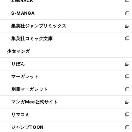
ZEBRACK
く
で
ド
ィ
い
新
開
ウ
ン
ウ
し
S-MANGA
く
で
ド
ィ
い
新
開
ウ
ン
ウ
し
集英社ジャンプリミックス
く
で
ド
ィ
い
新
開
ウ
ン
ウ
し
集英社コミック文庫
く
で
ド
ィ
い
新
開
ウ
ン
ウ
し
少女マンガ
く
で
ド
ィ
い
開
ウ
ン
ウ
りぼん
く
で
ド
ィ
新
開
ウ
ン
し
マーガレット
く
で
ド
い
新
開
ウ
ウ
し
別冊マーガレット
く
で
ィ
い
新
開
ン
ウ
し
マンガMee公式サイト
く
ド
ィ
い
新
ウ
ン
ウ
し
リマコミ
で
ド
ィ
い
新
開
ウ
ン
ウ
し
ジャンプTOON
く
で
ド
ィ
い
新