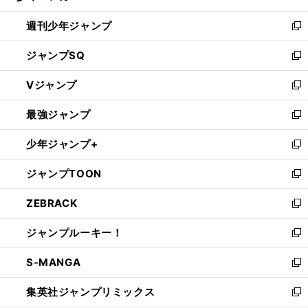
る
開
週刊少年ジャンプ
く
新
し
ジャンプSQ
い
新
ウ
し
Vジャンプ
ィ
い
新
ン
ウ
し
最強ジャンプ
ド
ィ
い
新
ウ
ン
ウ
し
少年ジャンプ+
で
ド
ィ
い
新
開
ウ
ン
ウ
し
ジャンプTOON
く
で
ド
ィ
い
新
開
ウ
ン
ウ
し
ZEBRACK
く
で
ド
ィ
い
新
開
ウ
ン
ウ
し
ジャンプルーキー！
く
で
ド
ィ
い
新
開
ウ
ン
ウ
し
S-MANGA
く
で
ド
ィ
い
新
開
ウ
ン
ウ
し
集英社ジャンプリミックス
く
で
ド
ィ
い
新
開
ウ
ン