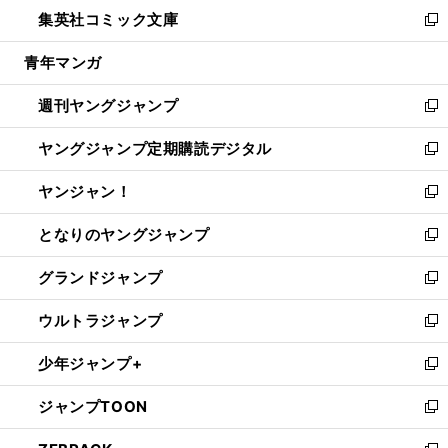
ウ
し
集英社コミック文庫
く
で
ド
ィ
い
新
開
ウ
ン
ウ
し
青年マンガ
く
で
ド
ィ
い
開
ウ
ン
ウ
週刊ヤングジャンプ
く
で
ド
ィ
新
開
ウ
ン
し
ヤングジャンプ定期購読デジタル
く
で
ド
い
新
開
ウ
ウ
し
ヤンジャン！
く
で
ィ
い
新
開
ン
ウ
し
となりのヤングジャンプ
く
ド
ィ
い
新
ウ
ン
ウ
し
グランドジャンプ
で
ド
ィ
い
新
開
ウ
ン
ウ
し
ウルトラジャンプ
く
で
ド
ィ
い
新
開
ウ
ン
ウ
し
少年ジャンプ+
く
で
ド
ィ
い
新
開
ウ
ン
ウ
し
ジャンプTOON
く
で
ド
ィ
い
新
開
ウ
ン
ウ
し