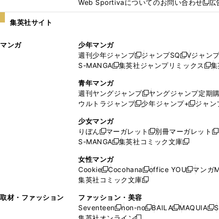
Web Sportivaについてのお問い合わせ
広
し
新
い
し
集英社サイト
ウ
い
ィ
ウ
マンガ
少年マンガ
ン
ィ
週刊少年ジャンプ
ジャンプSQ
Vジャン
ド
ン
新
新
S-MANGA
集英社ジャンプリミックス
集
ウ
ド
新
し
し
新
で
ウ
し
い
い
し
青年マンガ
開
で
い
ウ
ウ
い
週刊ヤングジャンプ
ヤングジャンプ定期
新
く
開
ウ
ィ
ィ
ウ
ウルトラジャンプ
少年ジャンプ+
ジャン
新
し
新
く
ィ
ン
ン
ィ
し
い
し
ン
ド
ド
ン
少女マンガ
い
ウ
い
ド
ウ
ウ
ド
りぼん
マーガレット
別冊マーガレット
新
新
新
ウ
ィ
ウ
ウ
で
で
ウ
S-MANGA
集英社コミック文庫
し
新
し
新
ィ
ン
ィ
で
開
開
で
い
し
い
し
ン
ド
ン
女性マンガ
開
く
く
開
ウ
い
ウ
い
ド
ウ
ド
Cookie
Cocohana
office YOU
マンガM
く
く
新
新
新
ィ
ウ
ィ
ウ
ウ
で
ウ
集英社コミック文庫
し
新
し
し
ン
ィ
ン
ィ
で
開
で
い
し
い
い
ド
ン
ド
ン
取材・ファッション
ファッション・美容
開
く
開
ウ
い
ウ
ウ
ウ
ド
ウ
ド
Seventeen
non-no
BAILA
MAQUIA
S
く
く
新
新
新
新
ィ
ウ
ィ
ィ
で
ウ
で
ウ
集英社オンライン