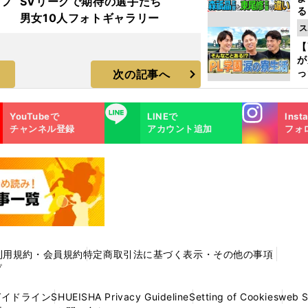
着フ
SVリーグで期待の選手たち
る
男女10人フォトギャラリー
光
ス
ピ
【
が
っ
次の記事へ
た
Instagra
LINE
YouTubeで
LINEで
Inst
m
チャンネル登録
アカウント追加
フォ
利用規約・会員規約
特定商取引法に基づく表示・その他の事項
プ
ガイドライン
SHUEISHA Privacy Guideline
Setting of Cookies
web 