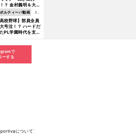
8.0
！？ 金村義明＆大塚
6更
二が語る歴代監督エ
ポルティーバ動画
202
新
ソード
高校野球】部員全員
6.0
大号泣！？ ハードだ
8.0
たPL学園時代を支え
6更
ものとは
新
agramで
ローする
Sportivaについて