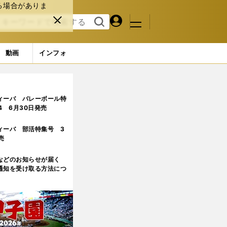
る場合がありま
マイペ
閉じ
検索
メニュ
ー
る
す
ジ
る
動画
インフォ
リー（55枚） (39ページ目)
ィーバ バレーボール特
.4 6月30日発売
ィーバ 部活特集号 3
売
などのお知らせが届く
通知を受け取る方法につ