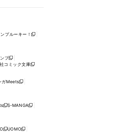
ャンプルーキー！
新
し
い
ウ
ャンプ
新
ィ
社コミック文庫
し
新
ン
い
し
ド
ウ
い
ウ
ガMeets
新
ィ
ウ
で
し
ン
ィ
開
い
ド
ン
く
ウ
ウ
ド
s
S-MANGA
新
新
ィ
で
ウ
し
し
ン
開
で
い
い
ド
く
開
ウ
ウ
ウ
NO
UOMO
く
新
新
ィ
ィ
で