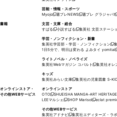
し
新
し
し
し
ン
ィ
ン
ン
開
で
開
で
い
し
い
い
い
ド
ン
ド
ド
芸能・情報・スポーツ
く
開
く
開
ウ
い
ウ
ウ
ウ
ウ
ド
ウ
ウ
Myojo
週プレNEWS
週プレ グラジャパ!
く
く
新
新
新
ィ
ウ
ィ
ィ
ィ
で
ウ
で
で
し
し
ン
ィ
ン
ン
ン
書籍
文芸・文庫・総合
開
で
開
開
い
い
ド
ン
ド
ド
ド
すばる
小説すばる
集英社 文芸ステーシ
く
開
く
く
新
新
ウ
ウ
ウ
ド
ウ
ウ
ウ
く
し
し
ィ
ィ
学芸・ノンフィクション・新書
で
ウ
で
で
で
い
い
ン
ン
集英社学芸部 - 学芸・ノンフィクション
開
で
開
開
開
新
ウ
ウ
ド
ド
1日5分で、明日は変わる よみタイ yomitai
く
開
く
く
く
し
新
ィ
ィ
ウ
ウ
く
い
ン
ン
ライトノベル・ノベライズ
で
で
ウ
ド
ド
集英社Webマガジン コバルト
集英社オレ
開
開
新
ィ
ウ
ウ
く
く
し
ン
キッズ
で
で
い
ド
集英社みらい文庫
集英社の児童図書 S-KID
開
開
新
ウ
ウ
く
く
し
ィ
オンラインストア・
オンラインストア
で
い
ン
その他WEBサービス
OTO
SHUEISHA MANGA-ART HERITAGE
開
新
ウ
ド
LEEマルシェ
SHOP Marisol
eclat prem
く
し
新
新
ィ
ウ
い
し
し
ン
その他WEBサービス
で
ウ
い
い
ド
集英社アドナビ
集英社エディターズ・ラ
開
新