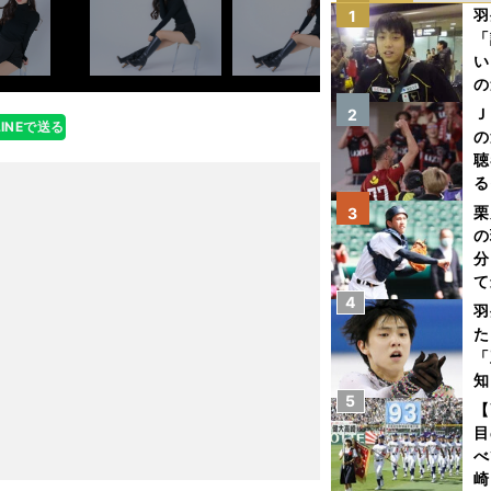
羽
1
「
い
の
Ｊ
2
LINEで送る
の
聴
る
い
栗
3
の
分
て
4
球
羽
た
「
知
5
【
目
べ
崎