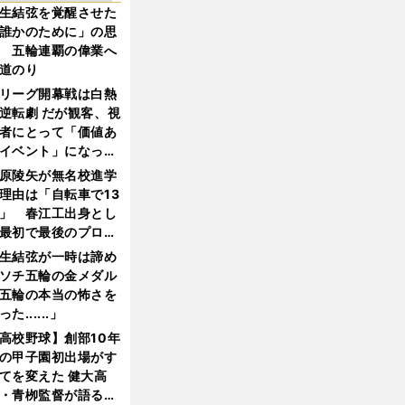
生結弦を覚醒させた
誰かのために」の思
 五輪連覇の偉業へ
道のり
リーグ開幕戦は白熱
逆転劇 だが観客、視
者にとって「価値あ
イベント」になって
たか
原陵矢が無名校進学
理由は「自転車で13
」 春江工出身とし
最初で最後のプロ野
選手となった
生結弦が一時は諦め
ソチ五輪の金メダル
五輪の本当の怖さを
った......」
高校野球】創部10年
の甲子園初出場がす
てを変えた 健大高
・青栁監督が語る