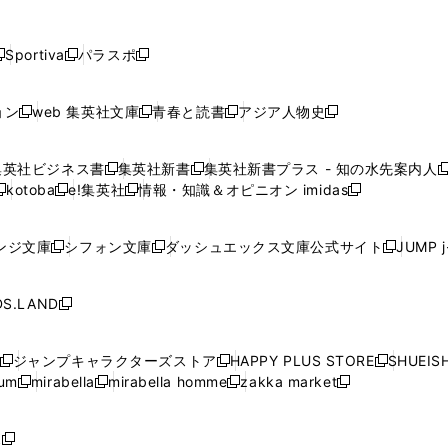
し
し
し
し
し
ン
ン
ン
ン
開
開
開
開
開
い
い
い
い
い
ド
ド
ド
ド
く
く
く
く
く
ウ
ウ
ウ
ウ
ウ
ウ
ウ
ウ
ウ
Sportiva
パラスポ
新
新
ィ
ィ
ィ
ィ
ィ
で
で
で
で
し
し
し
ン
ン
ン
ン
ン
開
開
開
開
い
い
い
ド
ド
ド
ド
ド
ョン
web 集英社文庫
青春と読書
アジア人物史
く
く
く
く
新
新
新
新
ウ
ウ
ウ
ウ
ウ
ウ
ウ
ウ
し
し
し
し
ィ
ィ
ィ
で
で
で
で
で
い
い
い
い
ン
ン
ン
集英社ビジネス書
集英社新書
集英社新書プラス - 知の水先案内人
開
開
開
開
開
新
新
新
ウ
ウ
ウ
ウ
ド
ド
ド
kotoba
e!集英社
情報・知識＆オピニオン imidas
く
く
く
く
く
新
し
新
し
新
ィ
ィ
ィ
ィ
ウ
ウ
ウ
し
し
い
し
い
し
ン
ン
ン
ン
で
で
で
い
い
ウ
い
ウ
い
ド
ド
ド
ド
ンジ文庫
シフォン文庫
ダッシュエックス文庫公式サイト
JUMP 
開
開
開
新
新
新
ウ
ウ
ィ
ウ
ィ
ウ
ウ
ウ
ウ
ウ
く
く
く
し
し
し
ィ
ィ
ン
ィ
ン
ィ
で
で
で
で
い
い
い
ン
ン
ド
ン
ド
ン
S.LAND
開
開
開
開
新
ウ
ウ
ウ
ド
ド
ウ
ド
ウ
ド
く
く
く
く
し
ィ
ィ
ィ
ウ
ウ
で
ウ
で
ウ
い
ン
ン
ン
ジャンプキャラクターズストア
HAPPY PLUS STORE
SHUEIS
で
で
開
で
開
で
新
新
新
ウ
ド
ド
ド
ium
mirabella
mirabella homme
zakka market
開
開
く
開
く
開
し
新
新
新
し
新
し
ィ
ウ
ウ
ウ
く
く
く
く
い
し
し
い
し
し
い
ン
で
で
で
ウ
い
い
ウ
い
い
ウ
ド
ボ
開
開
開
新