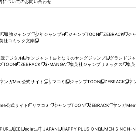
告についてのお問い合わせ
プ
最強ジャンプ
少年ジャンプ+
ジャンプTOON
ZEBRACK
ジ
新
新
新
新
新
英社コミック文庫
し
新
し
し
し
し
い
い
し
い
い
い
ウ
ウ
い
ウ
ウ
ウ
購読デジタル
ヤンジャン！
となりのヤングジャンプ
グランドジ
新
新
新
ィ
ィ
ウ
ィ
ィ
ィ
プTOON
ZEBRACK
S-MANGA
集英社ジャンプリミックス
集英
新
し
新
し
新
し
新
ン
ン
ィ
ン
ン
ン
し
い
し
い
し
い
し
ド
ド
ン
ド
ド
ド
い
ウ
い
ウ
い
ウ
い
ウ
ウ
ド
ウ
ウ
ウ
マンガMee公式サイト
リマコミ
ジャンプTOON
ZEBRACK
マン
新
新
新
新
ウ
ィ
ウ
ィ
ウ
ィ
ウ
で
で
ウ
で
で
で
し
し
し
し
し
ィ
ン
ィ
ン
ィ
ン
ィ
開
開
で
開
開
開
い
い
い
い
い
ン
ド
ン
ド
ン
ド
ン
く
く
開
く
く
く
ウ
ウ
ウ
ウ
ウ
ド
ウ
ド
ウ
ド
ウ
ド
ee公式サイト
リマコミ
ジャンプTOON
ZEBRACK
マンガMeet
く
新
新
新
新
ィ
ィ
ィ
ィ
ィ
ウ
で
ウ
で
ウ
で
ウ
し
し
し
し
ン
ン
ン
ン
ン
で
開
で
開
で
開
で
い
い
い
い
ド
ド
ド
ド
ド
開
く
開
く
開
く
開
ウ
ウ
ウ
ウ
ウ
ウ
ウ
ウ
ウ
PUR
LEE
eclat
T JAPAN
HAPPY PLUS ONE
MEN'S NON-
く
く
く
く
新
新
新
新
新
ィ
ィ
ィ
ィ
で
で
で
で
で