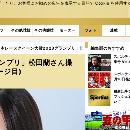
たり、お客様にお勧めの広告を表⽰する⽬的で Cookie を使⽤す
フ
その他球技
その他競技
モーター
フォト
連載
本レースクイーン大賞2023グランプリ」松田蘭さん撮り下ろしギャラ
編集部のおすすめ
スポルテ
ランプリ」松田蘭さん撮
集号 Vol
ージ目)
スポルテ
月16日発
最新記事
プッシュ
いて