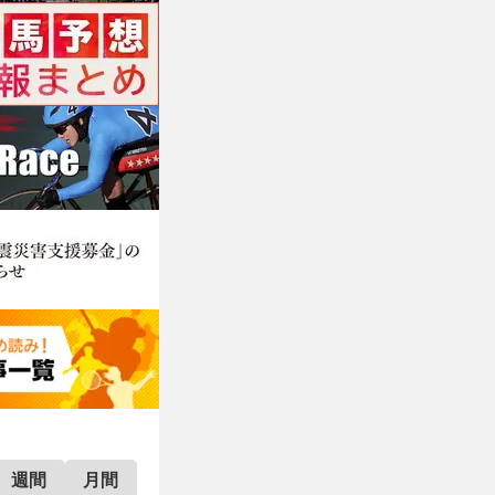
週間
月間