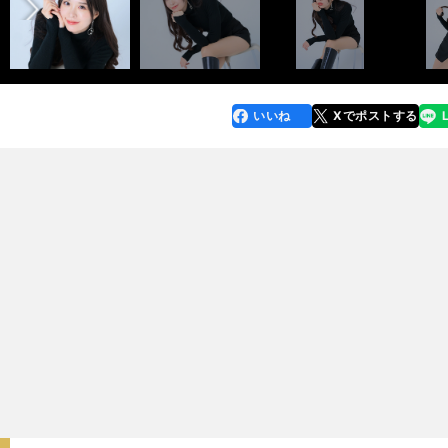
いいね
Xでポストする
line
faceboo
x
k