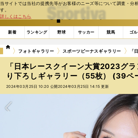
当サイトでは当社の提携先等がお客様のニーズ等について調査・分析し
web Sportiva (webスポルティーバ)
す。
詳しくはこちら
新着
ランキング
野球
サッカー
競馬
ゴル
we
フォトギャラリー
スポーツビーナスギャラリー
「日
b
ス
「日本レースクイーン大賞2023グ
ポ
ル
り下ろしギャラリー（55枚） (39ペ
テ
2024年03月25日 10:20 公開
2024年03月25日 14:15 更新
ィ
ー
バ
次へ