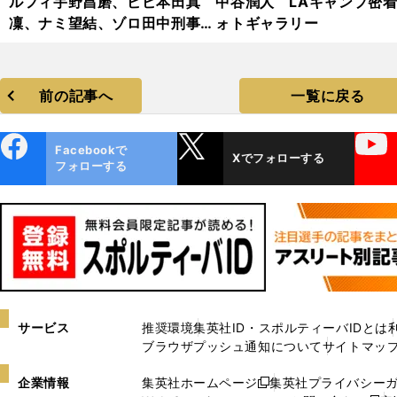
ルフィ宇野昌磨、ビビ本田真
中谷潤人 LAキャンプ密
凜、ナミ望結、ゾロ田中刑事...
ォトギャラリー
『ワンピース・オン・アイス』
2024・フォトギャラリー
前の記事へ
一覧に戻る
ebo
X
YouTube
Facebookで
Xでフォローする
ok
フォローする
サービス
推奨環境
集英社ID・スポルティーバIDとは
ブラウザプッシュ通知について
サイトマッ
企業情報
集英社ホームページ
集英社プライバシー
新