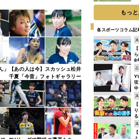
「
て
もっと
各スポーツコラム記
ス
【
ら
8
最
ニ
ん」
【あの人は今】スカッシュ松井
き
千夏「今昔」フォトギャラリー
Y
弦
中
ス
【
り
る
学
ス
け
【
よ