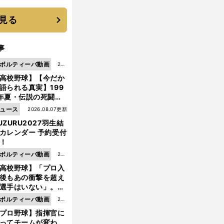
機動破壊」はこうし
生まれた
見る
事
ポルティーバ動画
202
高校野球】【今だか
6.0
語られる真実】199
8.0
年夏・伝説の死闘の
7更
中にPL学園に何が起
ュース
2026.08.07更新
新
ていた！？
UZURU2027羽生結
カレンダー 予約受付
！
ポルティーバ動画
202
高校野球】「プロ入
6.0
後もあの衝撃を超え
8.0
選手はいない」。PL
6更
園トリオが衝撃を受
ポルティーバ動画
202
新
た選手
プロ野球】指揮官に
6.0
ってチームが変わ