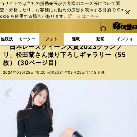
当サイトでは当社の提携先等がお客様のニーズ等について調
査・分析したり、お客様にお勧めの広告を表⽰する⽬的で Co
閉じ
okie を使⽤する場合があります。
詳しくはこちら
る
マイペ
web Sportiva (webスポルティーバ)
検索
メニュ
we
ー
フォトギャラリー
スポーツビーナスギャラリー
「日
b
ジ
の他競技
モーター
フォト
連載
動画
インフォ
ス
「日本レースクイーン大賞2023グランプ
ポ
リ」松田蘭さん撮り下ろしギャラリー（55
ル
枚） (30ページ目)
テ
ィ
2024年03月25日 10:20 公開
2024年03月25日 14:15 更新
ー
バ
次へ