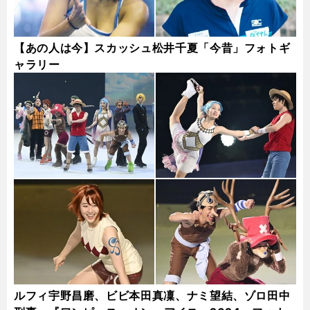
【あの人は今】スカッシュ松井千夏「今昔」フォトギ
ャラリー
ルフィ宇野昌磨、ビビ本田真凜、ナミ望結、ゾロ田中