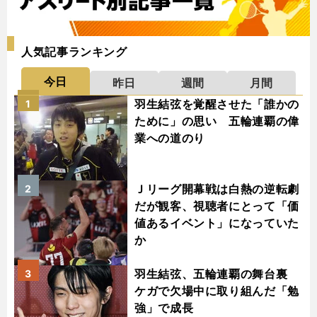
人気記事ランキング
今日
昨日
週間
月間
羽生結弦を覚醒させた「誰かの
1
ために」の思い 五輪連覇の偉
業への道のり
Ｊリーグ開幕戦は白熱の逆転劇
2
だが観客、視聴者にとって「価
値あるイベント」になっていた
か
羽生結弦、五輪連覇の舞台裏
3
ケガで欠場中に取り組んだ「勉
強」で成長