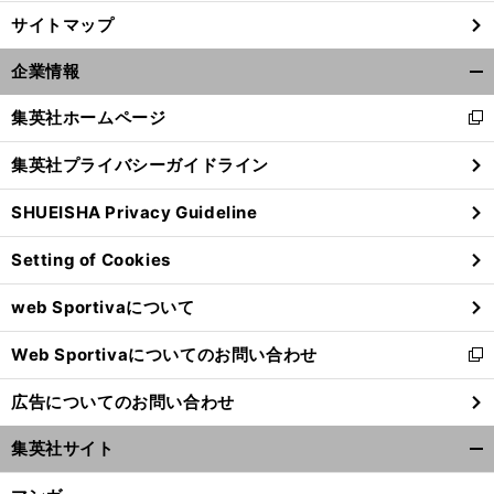
サイトマップ
企業情報
開
く/
集英社ホームページ
新
閉
し
じ
集英社プライバシーガイドライン
い
る
ウ
SHUEISHA Privacy Guideline
ィ
ン
Setting of Cookies
ド
ウ
web Sportivaについて
で
開
Web Sportivaについてのお問い合わせ
く
新
し
広告についてのお問い合わせ
い
ウ
集英社サイト
ィ
開
ン
く/