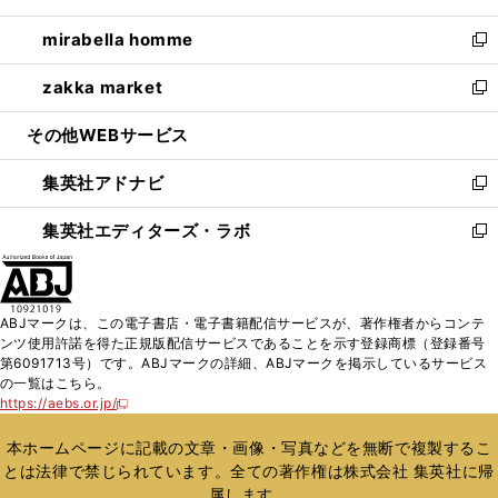
開
ウ
ン
ウ
し
mirabella homme
く
で
ド
ィ
い
新
開
ウ
ン
ウ
し
zakka market
く
で
ド
ィ
い
新
開
ウ
ン
ウ
し
その他WEBサービス
く
で
ド
ィ
い
開
ウ
ン
ウ
集英社アドナビ
く
で
ド
ィ
新
開
ウ
ン
し
集英社エディターズ・ラボ
く
で
ド
い
新
開
ウ
ウ
し
く
で
ィ
い
開
ン
ウ
ABJマークは、この電子書店・電子書籍配信サービスが、著作権者からコンテ
く
ド
ィ
ンツ使用許諾を得た正規版配信サービスであることを示す登録商標（登録番号
ウ
ン
第6091713号）です。ABJマークの詳細、ABJマークを掲示しているサービス
で
ド
の一覧はこちら。
開
ウ
https://aebs.or.jp/
新
く
で
し
い
開
本ホームページに記載の文章・画像・写真などを無断で複製するこ
ウ
く
とは法律で禁じられています。全ての著作権は株式会社 集英社に帰
ィ
属します。
ン