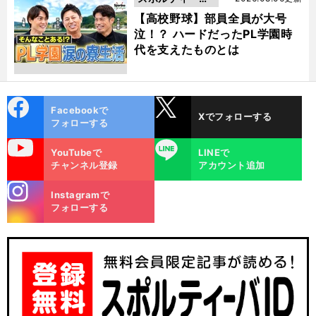
動画
【高校野球】部員全員が大号
泣！？ ハードだったPL学園時
代を支えたものとは
cebo
X
Facebookで
Xでフォローする
ok
フォローする
uTube
LINE
YouTubeで
LINEで
チャンネル登録
アカウント追加
stagra
Instagramで
m
フォローする