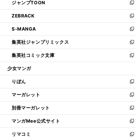
ジャンプTOON
く
で
ド
ィ
い
新
開
ウ
ン
ウ
し
ZEBRACK
く
で
ド
ィ
い
新
開
ウ
ン
ウ
し
S-MANGA
く
で
ド
ィ
い
新
開
ウ
ン
ウ
し
集英社ジャンプリミックス
く
で
ド
ィ
い
新
開
ウ
ン
ウ
し
集英社コミック文庫
く
で
ド
ィ
い
新
開
ウ
ン
ウ
し
少女マンガ
く
で
ド
ィ
い
開
ウ
ン
ウ
りぼん
く
で
ド
ィ
新
開
ウ
ン
し
マーガレット
く
で
ド
い
新
開
ウ
ウ
し
別冊マーガレット
く
で
ィ
い
新
開
ン
ウ
し
マンガMee公式サイト
く
ド
ィ
い
新
ウ
ン
ウ
し
リマコミ
で
ド
ィ
い
新