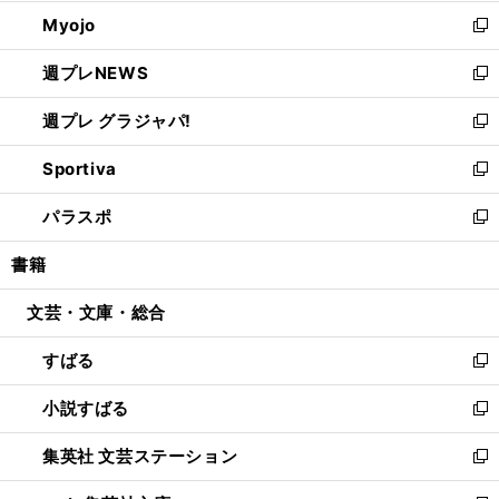
開
ウ
ン
ウ
Myojo
く
で
ド
ィ
新
開
ウ
ン
し
週プレNEWS
く
で
ド
い
新
開
ウ
ウ
し
週プレ グラジャパ!
く
で
ィ
い
新
開
ン
ウ
し
Sportiva
く
ド
ィ
い
新
ウ
ン
ウ
し
パラスポ
で
ド
ィ
い
新
開
ウ
ン
ウ
し
書籍
く
で
ド
ィ
い
開
ウ
ン
ウ
文芸・文庫・総合
く
で
ド
ィ
開
ウ
ン
すばる
く
で
ド
新
開
ウ
し
小説すばる
く
で
い
新
開
ウ
し
集英社 文芸ステーション
く
ィ
い
新
ン
ウ
し