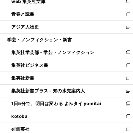
web 集英社文庫
ド
ィ
い
新
ウ
ン
ウ
し
青春と読書
で
ド
ィ
い
新
開
ウ
ン
ウ
し
アジア人物史
く
で
ド
ィ
い
新
開
ウ
ン
ウ
し
学芸・ノンフィクション・新書
く
で
ド
ィ
い
開
ウ
ン
ウ
集英社学芸部 - 学芸・ノンフィクション
く
で
ド
ィ
新
開
ウ
ン
し
集英社ビジネス書
く
で
ド
い
新
開
ウ
ウ
し
集英社新書
く
で
ィ
い
新
開
ン
ウ
し
集英社新書プラス - 知の水先案内人
く
ド
ィ
い
新
ウ
ン
ウ
し
1日5分で、明日は変わる よみタイ yomitai
で
ド
ィ
い
新
開
ウ
ン
ウ
し
kotoba
く
で
ド
ィ
い
新
開
ウ
ン
ウ
し
e!集英社
く
で
ド
ィ
い
新