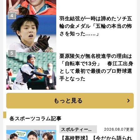
4
羽生結弦が一時は諦めたソチ五
輪の金メダル「五輪の本当の怖
さを知った......」
5
栗原陵矢が無名校進学の理由は
「自転車で13分」 春江工出身
として最初で最後のプロ野球選
手となった
もっと見る
各スポーツコラム記事
スポルティーバ
2026.08.07更新
動画
【高校野球】【今だから語られ