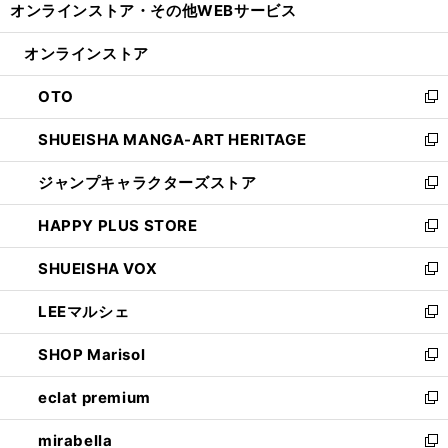
オンラインストア・
その他WEBサービス
く
で
ィ
い
開
ン
ウ
オンラインストア
く
ド
ィ
ウ
ン
OTO
で
ド
新
開
ウ
し
SHUEISHA MANGA-ART HERITAGE
く
で
い
新
開
ウ
し
ジャンプキャラクターズストア
く
ィ
い
新
ン
ウ
し
HAPPY PLUS STORE
ド
ィ
い
新
ウ
ン
ウ
し
SHUEISHA VOX
で
ド
ィ
い
新
開
ウ
ン
ウ
し
LEEマルシェ
く
で
ド
ィ
い
新
開
ウ
ン
ウ
し
SHOP Marisol
く
で
ド
ィ
い
新
開
ウ
ン
ウ
し
eclat premium
く
で
ド
ィ
い
新
開
ウ
ン
ウ
し
mirabella
く
で
ド
ィ
い
新