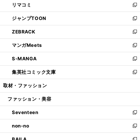
リマコミ
で
ド
ィ
い
新
開
ウ
ン
ウ
し
ジャンプTOON
く
で
ド
ィ
い
新
開
ウ
ン
ウ
し
ZEBRACK
く
で
ド
ィ
い
新
開
ウ
ン
ウ
し
マンガMeets
く
で
ド
ィ
い
新
開
ウ
ン
ウ
し
S-MANGA
く
で
ド
ィ
い
新
開
ウ
ン
ウ
し
集英社コミック文庫
く
で
ド
ィ
い
新
開
ウ
ン
ウ
し
取材・ファッション
く
で
ド
ィ
い
開
ウ
ン
ウ
ファッション・美容
く
で
ド
ィ
開
ウ
ン
Seventeen
く
で
ド
新
開
ウ
し
non-no
く
で
い
新
開
ウ
し
BAILA
く
ィ