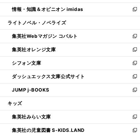
開
ウ
ン
ウ
し
情報・知識＆オピニオン imidas
く
で
ド
ィ
い
新
開
ウ
ン
ウ
し
ライトノベル・ノベライズ
く
で
ド
ィ
い
開
ウ
ン
ウ
集英社Webマガジン コバルト
く
で
ド
ィ
新
開
ウ
ン
し
集英社オレンジ文庫
く
で
ド
い
新
開
ウ
ウ
し
シフォン文庫
く
で
ィ
い
新
開
ン
ウ
し
ダッシュエックス文庫公式サイト
く
ド
ィ
い
新
ウ
ン
ウ
し
JUMP j-BOOKS
で
ド
ィ
い
新
開
ウ
ン
ウ
し
キッズ
く
で
ド
ィ
い
開
ウ
ン
ウ
集英社みらい文庫
く
で
ド
ィ
新
開
ウ
ン
し
集英社の児童図書 S-KIDS.LAND
く
で
ド
い
新
開
ウ
ウ
し