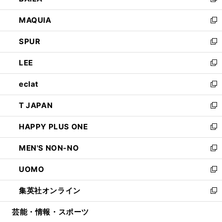
い
新
ン
ウ
し
MAQUIA
ド
ィ
い
新
ウ
ン
ウ
し
SPUR
で
ド
ィ
い
新
開
ウ
ン
ウ
し
LEE
く
で
ド
ィ
い
新
開
ウ
ン
ウ
し
eclat
く
で
ド
ィ
い
新
開
ウ
ン
ウ
し
T JAPAN
く
で
ド
ィ
い
新
開
ウ
ン
ウ
し
HAPPY PLUS ONE
く
で
ド
ィ
い
新
開
ウ
ン
ウ
し
MEN'S NON-NO
く
で
ド
ィ
い
新
開
ウ
ン
ウ
し
UOMO
く
で
ド
ィ
い
新
開
ウ
ン
ウ
し
集英社オンライン
く
で
ド
ィ
い
新
開
ウ
ン
ウ
し
芸能・情報・スポーツ
く
で
ド
ィ
い