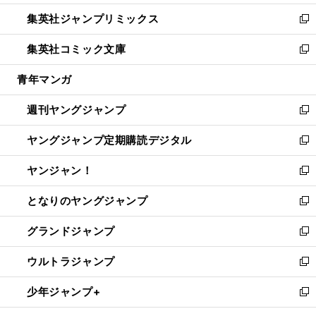
開
ウ
ン
ウ
し
集英社ジャンプリミックス
く
で
ド
ィ
い
新
開
ウ
ン
ウ
し
集英社コミック文庫
く
で
ド
ィ
い
新
開
ウ
ン
ウ
し
青年マンガ
く
で
ド
ィ
い
開
ウ
ン
ウ
週刊ヤングジャンプ
く
で
ド
ィ
新
開
ウ
ン
し
ヤングジャンプ定期購読デジタル
く
で
ド
い
新
開
ウ
ウ
し
ヤンジャン！
く
で
ィ
い
新
開
ン
ウ
し
となりのヤングジャンプ
く
ド
ィ
い
新
ウ
ン
ウ
し
グランドジャンプ
で
ド
ィ
い
新
開
ウ
ン
ウ
し
ウルトラジャンプ
く
で
ド
ィ
い
新
開
ウ
ン
ウ
し
少年ジャンプ+
く
で
ド
ィ
い
新
開
ウ
ン
ウ
し