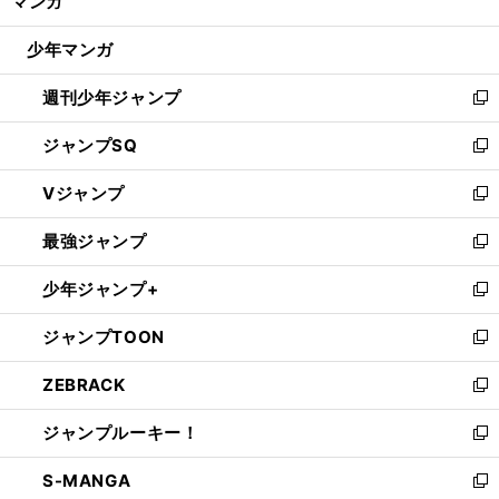
マンガ
ド
閉
ウ
じ
少年マンガ
で
る
開
週刊少年ジャンプ
く
新
し
ジャンプSQ
い
新
ウ
し
Vジャンプ
ィ
い
新
ン
ウ
し
最強ジャンプ
ド
ィ
い
新
ウ
ン
ウ
し
少年ジャンプ+
で
ド
ィ
い
新
開
ウ
ン
ウ
し
ジャンプTOON
く
で
ド
ィ
い
新
開
ウ
ン
ウ
し
ZEBRACK
く
で
ド
ィ
い
新
開
ウ
ン
ウ
し
ジャンプルーキー！
く
で
ド
ィ
い
新
開
ウ
ン
ウ
し
S-MANGA
く
で
ド
ィ
い
新