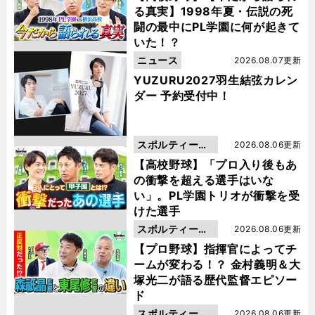
る真実】1998年夏・伝説の死
闘の最中にPL学園に何が起きて
いた！？
ニュース
2026.08.07更新
YUZURU2027羽生結弦カレン
ダー 予約受付中！
スポルティーバ
2026.08.06更新
動画
【高校野球】「プロ入り後もあ
の衝撃を超える選手はいな
い」。PL学園トリオが衝撃を受
けた選手
スポルティーバ
2026.08.06更新
動画
【プロ野球】指揮官によってチ
ームが変わる！？ 金村義明＆大
塚光二が語る歴代監督エピソー
ド
スポルティーバ
2026.08.06更新