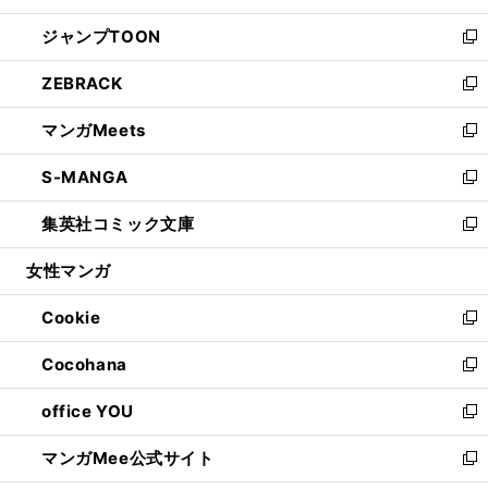
開
ウ
ン
ウ
し
ジャンプTOON
く
で
ド
ィ
い
新
開
ウ
ン
ウ
し
ZEBRACK
く
で
ド
ィ
い
新
開
ウ
ン
ウ
し
マンガMeets
く
で
ド
ィ
い
新
開
ウ
ン
ウ
し
S-MANGA
く
で
ド
ィ
い
新
開
ウ
ン
ウ
し
集英社コミック文庫
く
で
ド
ィ
い
新
開
ウ
ン
ウ
し
女性マンガ
く
で
ド
ィ
い
開
ウ
ン
ウ
Cookie
く
で
ド
ィ
新
開
ウ
ン
し
Cocohana
く
で
ド
い
新
開
ウ
ウ
し
office YOU
く
で
ィ
い
新
開
ン
ウ
し
マンガMee公式サイト
く
ド
ィ
い
新
ウ
ン
ウ
し