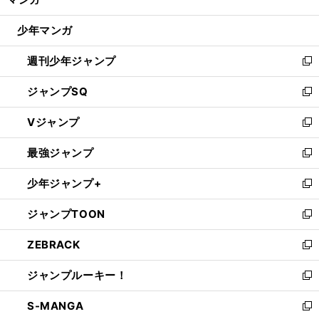
ド
閉
ウ
じ
少年マンガ
で
る
開
週刊少年ジャンプ
く
新
し
ジャンプSQ
い
新
ウ
し
Vジャンプ
ィ
い
新
ン
ウ
し
最強ジャンプ
ド
ィ
い
新
ウ
ン
ウ
し
少年ジャンプ+
で
ド
ィ
い
新
開
ウ
ン
ウ
し
ジャンプTOON
く
で
ド
ィ
い
新
開
ウ
ン
ウ
し
ZEBRACK
く
で
ド
ィ
い
新
開
ウ
ン
ウ
し
ジャンプルーキー！
く
で
ド
ィ
い
新
開
ウ
ン
ウ
し
S-MANGA
く
で
ド
ィ
い
新