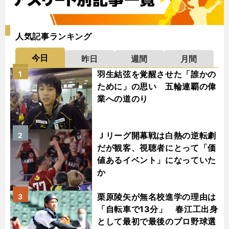
人気記事ランキング
今日
昨日
週間
月間
羽生結弦を覚醒させた「誰かの
1
ために」の思い 五輪連覇の偉
業への道のり
Ｊリーグ開幕戦は白熱の逆転劇
2
だが観客、視聴者にとって「価
値あるイベント」になっていた
か
栗原陵矢が無名校進学の理由は
3
「自転車で13分」 春江工出身
として最初で最後のプロ野球選