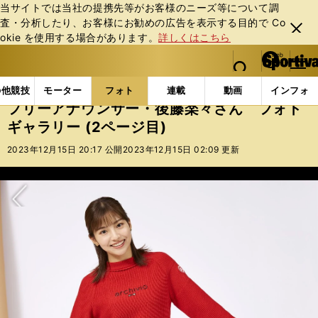
当サイトでは当社の提携先等がお客様のニーズ等について調
査・分析したり、お客様にお勧めの広告を表⽰する⽬的で Co
閉じ
okie を使⽤する場合があります。
詳しくはこちら
る
マイペ
web Sportiva (webスポルティーバ)
検索
メニュ
we
ー
フォトギャラリー
フリーアナウンサー・後藤楽々さん 
b
ジ
の他競技
モーター
フォト
連載
動画
インフォ
ス
フリーアナウンサー・後藤楽々さん フォト
ポ
ギャラリー (2ページ目)
ル
テ
2023年12月15日 20:17 公開
2023年12月15日 02:09 更新
ィ
ー
バ
次へ