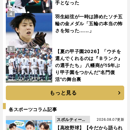
手となった
4
羽生結弦が一時は諦めたソチ五
輪の金メダル「五輪の本当の怖
さを知った......」
5
【夏の甲子園2026】「ウチを
選んでくれるのは『Ｂランク』
の選手たち」 八幡商が15年ぶ
り甲子園をつかんだ"名門復
活"の舞台裏
もっと見る
各スポーツコラム記事
スポルティーバ
2026.08.07更新
動画
【高校野球】【今だから語られ