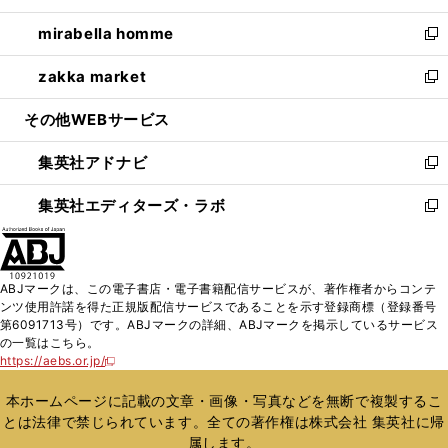
開
ウ
ン
ウ
し
mirabella homme
く
で
ド
ィ
い
新
開
ウ
ン
ウ
し
zakka market
く
で
ド
ィ
い
新
開
ウ
ン
ウ
し
その他WEBサービス
く
で
ド
ィ
い
開
ウ
ン
ウ
集英社アドナビ
く
で
ド
ィ
新
開
ウ
ン
し
集英社エディターズ・ラボ
く
で
ド
い
新
開
ウ
ウ
し
く
で
ィ
い
開
ン
ウ
ABJマークは、この電子書店・電子書籍配信サービスが、著作権者からコンテ
く
ド
ィ
ンツ使用許諾を得た正規版配信サービスであることを示す登録商標（登録番号
ウ
ン
第6091713号）です。ABJマークの詳細、ABJマークを掲示しているサービス
で
ド
の一覧はこちら。
開
ウ
https://aebs.or.jp/
新
く
で
し
い
開
本ホームページに記載の文章・画像・写真などを無断で複製するこ
ウ
く
とは法律で禁じられています。全ての著作権は株式会社 集英社に帰
ィ
属します。
ン