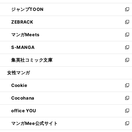
開
ウ
ン
ウ
し
ジャンプTOON
く
で
ド
ィ
い
新
開
ウ
ン
ウ
し
ZEBRACK
く
で
ド
ィ
い
新
開
ウ
ン
ウ
し
マンガMeets
く
で
ド
ィ
い
新
開
ウ
ン
ウ
し
S-MANGA
く
で
ド
ィ
い
新
開
ウ
ン
ウ
し
集英社コミック文庫
く
で
ド
ィ
い
新
開
ウ
ン
ウ
し
女性マンガ
く
で
ド
ィ
い
開
ウ
ン
ウ
Cookie
く
で
ド
ィ
新
開
ウ
ン
し
Cocohana
く
で
ド
い
新
開
ウ
ウ
し
office YOU
く
で
ィ
い
新
開
ン
ウ
し
マンガMee公式サイト
く
ド
ィ
い
新
ウ
ン
ウ
し