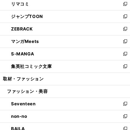
リマコミ
で
ド
ィ
い
新
開
ウ
ン
ウ
し
ジャンプTOON
く
で
ド
ィ
い
新
開
ウ
ン
ウ
し
ZEBRACK
く
で
ド
ィ
い
新
開
ウ
ン
ウ
し
マンガMeets
く
で
ド
ィ
い
新
開
ウ
ン
ウ
し
S-MANGA
く
で
ド
ィ
い
新
開
ウ
ン
ウ
し
集英社コミック文庫
く
で
ド
ィ
い
新
開
ウ
ン
ウ
し
取材・ファッション
く
で
ド
ィ
い
開
ウ
ン
ウ
ファッション・美容
く
で
ド
ィ
開
ウ
ン
Seventeen
く
で
ド
新
開
ウ
し
non-no
く
で
い
新
開
ウ
し
BAILA
く
ィ
い
新