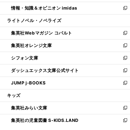
開
ウ
ン
ウ
し
情報・知識＆オピニオン imidas
く
で
ド
ィ
い
新
開
ウ
ン
ウ
し
ライトノベル・ノベライズ
く
で
ド
ィ
い
開
ウ
ン
ウ
集英社Webマガジン コバルト
く
で
ド
ィ
新
開
ウ
ン
し
集英社オレンジ文庫
く
で
ド
い
新
開
ウ
ウ
し
シフォン文庫
く
で
ィ
い
新
開
ン
ウ
し
ダッシュエックス文庫公式サイト
く
ド
ィ
い
新
ウ
ン
ウ
し
JUMP j-BOOKS
で
ド
ィ
い
新
開
ウ
ン
ウ
し
キッズ
く
で
ド
ィ
い
開
ウ
ン
ウ
集英社みらい文庫
く
で
ド
ィ
新
開
ウ
ン
し
集英社の児童図書 S-KIDS.LAND
く
で
ド
い
新
開
ウ
ウ
し