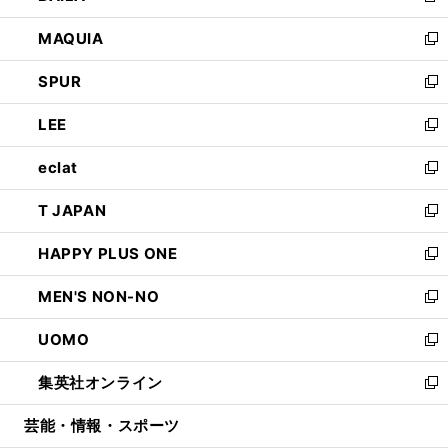
ン
ウ
し
MAQUIA
ド
ィ
い
新
ウ
ン
ウ
し
SPUR
で
ド
ィ
い
新
開
ウ
ン
ウ
し
LEE
く
で
ド
ィ
い
新
開
ウ
ン
ウ
し
eclat
く
で
ド
ィ
い
新
開
ウ
ン
ウ
し
T JAPAN
く
で
ド
ィ
い
新
開
ウ
ン
ウ
し
HAPPY PLUS ONE
く
で
ド
ィ
い
新
開
ウ
ン
ウ
し
MEN'S NON-NO
く
で
ド
ィ
い
新
開
ウ
ン
ウ
し
UOMO
く
で
ド
ィ
い
新
開
ウ
ン
ウ
し
集英社オンライン
く
で
ド
ィ
い
新
開
ウ
ン
ウ
し
芸能・情報・スポーツ
く
で
ド
ィ
い
開
ウ