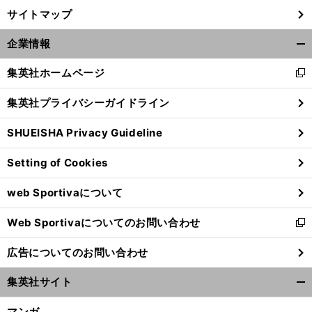
サイトマップ
企業情報
開
く/
集英社ホームページ
新
閉
し
じ
集英社プライバシーガイドライン
い
る
ウ
SHUEISHA Privacy Guideline
ィ
ン
Setting of Cookies
ド
ウ
web Sportivaについて
で
開
Web Sportivaについてのお問い合わせ
く
新
し
広告についてのお問い合わせ
い
ウ
集英社サイト
ィ
開
ン
く/
マンガ