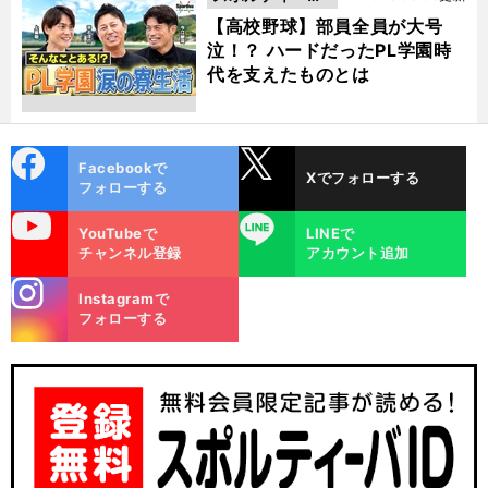
動画
【高校野球】部員全員が大号
泣！？ ハードだったPL学園時
代を支えたものとは
cebo
X
Facebookで
Xでフォローする
ok
フォローする
uTube
LINE
YouTubeで
LINEで
チャンネル登録
アカウント追加
stagra
Instagramで
m
フォローする