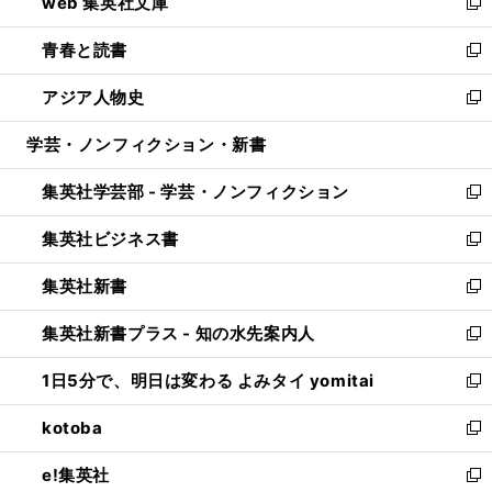
web 集英社文庫
ド
ィ
い
新
ウ
ン
ウ
し
青春と読書
で
ド
ィ
い
新
開
ウ
ン
ウ
し
アジア人物史
く
で
ド
ィ
い
新
開
ウ
ン
ウ
し
学芸・ノンフィクション・新書
く
で
ド
ィ
い
開
ウ
ン
ウ
集英社学芸部 - 学芸・ノンフィクション
く
で
ド
ィ
新
開
ウ
ン
し
集英社ビジネス書
く
で
ド
い
新
開
ウ
ウ
し
集英社新書
く
で
ィ
い
新
開
ン
ウ
し
集英社新書プラス - 知の水先案内人
く
ド
ィ
い
新
ウ
ン
ウ
し
1日5分で、明日は変わる よみタイ yomitai
で
ド
ィ
い
新
開
ウ
ン
ウ
し
kotoba
く
で
ド
ィ
い
新
開
ウ
ン
ウ
し
e!集英社
く
で
ド
ィ
い
新