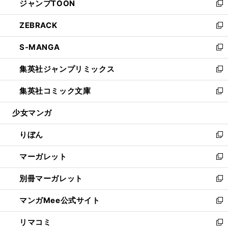
ジャンプTOON
く
で
ド
ィ
い
新
開
ウ
ン
ウ
し
ZEBRACK
く
で
ド
ィ
い
新
開
ウ
ン
ウ
し
S-MANGA
く
で
ド
ィ
い
新
開
ウ
ン
ウ
し
集英社ジャンプリミックス
く
で
ド
ィ
い
新
開
ウ
ン
ウ
し
集英社コミック文庫
く
で
ド
ィ
い
新
開
ウ
ン
ウ
し
少女マンガ
く
で
ド
ィ
い
開
ウ
ン
ウ
りぼん
く
で
ド
ィ
新
開
ウ
ン
し
マーガレット
く
で
ド
い
新
開
ウ
ウ
し
別冊マーガレット
く
で
ィ
い
新
開
ン
ウ
し
マンガMee公式サイト
く
ド
ィ
い
新
ウ
ン
ウ
し
リマコミ
で
ド
ィ
い
新