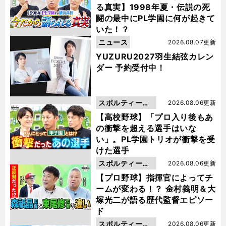
る真実】1998年夏・伝説の死
闘の最中にPL学園に何が起きて
いた！？
ニュース
2026.08.07更新
YUZURU2027羽生結弦カレン
ダー 予約受付中！
スポルティーバ
2026.08.06更新
動画
【高校野球】「プロ入り後もあ
の衝撃を超える選手はいな
い」。PL学園トリオが衝撃を受
けた選手
スポルティーバ
2026.08.06更新
動画
【プロ野球】指揮官によってチ
ームが変わる！？ 金村義明＆大
塚光二が語る歴代監督エピソー
ド
スポルティーバ
2026.08.06更新