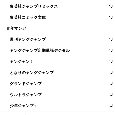
開
ウ
ン
ウ
し
集英社ジャンプリミックス
く
で
ド
ィ
い
新
開
ウ
ン
ウ
し
集英社コミック文庫
く
で
ド
ィ
い
新
開
ウ
ン
ウ
し
青年マンガ
く
で
ド
ィ
い
開
ウ
ン
ウ
週刊ヤングジャンプ
く
で
ド
ィ
新
開
ウ
ン
し
ヤングジャンプ定期購読デジタル
く
で
ド
い
新
開
ウ
ウ
し
ヤンジャン！
く
で
ィ
い
新
開
ン
ウ
し
となりのヤングジャンプ
く
ド
ィ
い
新
ウ
ン
ウ
し
グランドジャンプ
で
ド
ィ
い
新
開
ウ
ン
ウ
し
ウルトラジャンプ
く
で
ド
ィ
い
新
開
ウ
ン
ウ
し
少年ジャンプ+
く
で
ド
ィ
い
新
開
ウ
ン
ウ
し