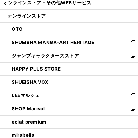
オンラインストア・
その他WEBサービス
く
で
ィ
い
開
ン
ウ
オンラインストア
く
ド
ィ
ウ
ン
OTO
で
ド
新
開
ウ
し
SHUEISHA MANGA-ART HERITAGE
く
で
い
新
開
ウ
し
ジャンプキャラクターズストア
く
ィ
い
新
ン
ウ
し
HAPPY PLUS STORE
ド
ィ
い
新
ウ
ン
ウ
し
SHUEISHA VOX
で
ド
ィ
い
新
開
ウ
ン
ウ
し
LEEマルシェ
く
で
ド
ィ
い
新
開
ウ
ン
ウ
し
SHOP Marisol
く
で
ド
ィ
い
新
開
ウ
ン
ウ
し
eclat premium
く
で
ド
ィ
い
新
開
ウ
ン
ウ
し
mirabella
く
で
ド
ィ
い
新