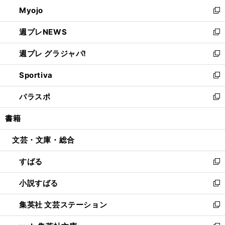
ン
ウ
Myojo
く
で
ド
ィ
新
開
ウ
ン
し
週プレNEWS
く
で
ド
い
新
開
ウ
ウ
し
週プレ グラジャパ!
く
で
ィ
い
新
開
ン
ウ
し
Sportiva
く
ド
ィ
い
新
ウ
ン
ウ
し
パラスポ
で
ド
ィ
い
新
開
ウ
ン
ウ
し
書籍
く
で
ド
ィ
い
開
ウ
ン
ウ
文芸・文庫・総合
く
で
ド
ィ
開
ウ
ン
すばる
く
で
ド
新
開
ウ
し
小説すばる
く
で
い
新
開
ウ
し
集英社 文芸ステーション
く
ィ
い
新
ン
ウ
し