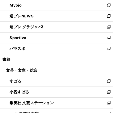
ン
ウ
Myojo
く
で
ド
ィ
新
開
ウ
ン
し
週プレNEWS
く
で
ド
い
新
開
ウ
ウ
し
週プレ グラジャパ!
く
で
ィ
い
新
開
ン
ウ
し
Sportiva
く
ド
ィ
い
新
ウ
ン
ウ
し
パラスポ
で
ド
ィ
い
新
開
ウ
ン
ウ
し
書籍
く
で
ド
ィ
い
開
ウ
ン
ウ
文芸・文庫・総合
く
で
ド
ィ
開
ウ
ン
すばる
く
で
ド
新
開
ウ
し
小説すばる
く
で
い
新
開
ウ
し
集英社 文芸ステーション
く
ィ
い
新
ン
ウ
し