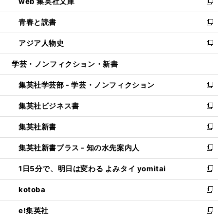
web 集英社文庫
ド
ィ
い
新
ウ
ン
ウ
し
青春と読書
で
ド
ィ
い
新
開
ウ
ン
ウ
し
アジア人物史
く
で
ド
ィ
い
新
開
ウ
ン
ウ
し
学芸・ノンフィクション・新書
く
で
ド
ィ
い
開
ウ
ン
ウ
集英社学芸部 - 学芸・ノンフィクション
く
で
ド
ィ
新
開
ウ
ン
し
集英社ビジネス書
く
で
ド
い
新
開
ウ
ウ
し
集英社新書
く
で
ィ
い
新
開
ン
ウ
し
集英社新書プラス - 知の水先案内人
く
ド
ィ
い
新
ウ
ン
ウ
し
1日5分で、明日は変わる よみタイ yomitai
で
ド
ィ
い
新
開
ウ
ン
ウ
し
kotoba
く
で
ド
ィ
い
新
開
ウ
ン
ウ
し
e!集英社
く
で
ド
ィ
い
新