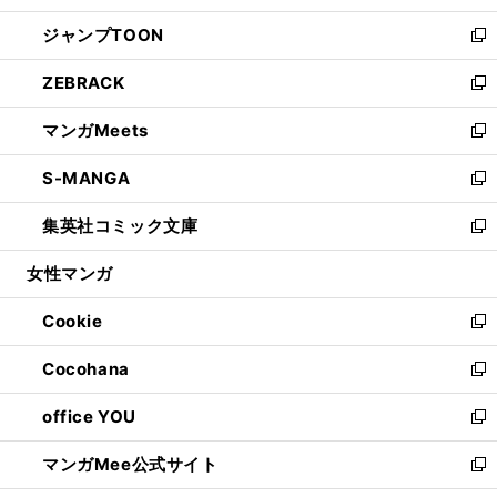
開
ウ
ン
ウ
し
ジャンプTOON
く
で
ド
ィ
い
新
開
ウ
ン
ウ
し
ZEBRACK
く
で
ド
ィ
い
新
開
ウ
ン
ウ
し
マンガMeets
く
で
ド
ィ
い
新
開
ウ
ン
ウ
し
S-MANGA
く
で
ド
ィ
い
新
開
ウ
ン
ウ
し
集英社コミック文庫
く
で
ド
ィ
い
新
開
ウ
ン
ウ
し
女性マンガ
く
で
ド
ィ
い
開
ウ
ン
ウ
Cookie
く
で
ド
ィ
新
開
ウ
ン
し
Cocohana
く
で
ド
い
新
開
ウ
ウ
し
office YOU
く
で
ィ
い
新
開
ン
ウ
し
マンガMee公式サイト
く
ド
ィ
い
新
ウ
ン
ウ
し