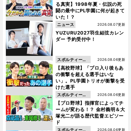
る真実】1998年夏・伝説の死
闘の最中にPL学園に何が起きて
いた！？
ニュース
2026.08.07更新
YUZURU2027羽生結弦カレン
ダー 予約受付中！
スポルティーバ
2026.08.06更新
動画
【高校野球】「プロ入り後もあ
の衝撃を超える選手はいな
い」。PL学園トリオが衝撃を受
けた選手
スポルティーバ
2026.08.06更新
動画
【プロ野球】指揮官によってチ
ームが変わる！？ 金村義明＆大
塚光二が語る歴代監督エピソー
ド
スポルティーバ
2026.08.06更新