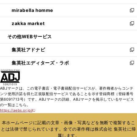
開
ウ
ン
ウ
し
mirabella homme
く
で
ド
ィ
い
新
開
ウ
ン
ウ
し
zakka market
く
で
ド
ィ
い
新
開
ウ
ン
ウ
し
その他WEBサービス
く
で
ド
ィ
い
開
ウ
ン
ウ
集英社アドナビ
く
で
ド
ィ
新
開
ウ
ン
し
集英社エディターズ・ラボ
く
で
ド
い
新
開
ウ
ウ
し
く
で
ィ
い
開
ン
ウ
ABJマークは、この電子書店・電子書籍配信サービスが、著作権者からコンテ
く
ド
ィ
ンツ使用許諾を得た正規版配信サービスであることを示す登録商標（登録番号
ウ
ン
第6091713号）です。ABJマークの詳細、ABJマークを掲示しているサービス
で
ド
の一覧はこちら。
開
ウ
https://aebs.or.jp/
新
く
で
し
い
開
本ホームページに記載の文章・画像・写真などを無断で複製するこ
ウ
く
とは法律で禁じられています。全ての著作権は株式会社 集英社に帰
ィ
属します。
ン