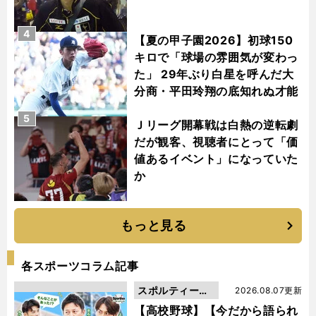
4
【夏の甲子園2026】初球150
キロで「球場の雰囲気が変わっ
た」 29年ぶり白星を呼んだ大
分商・平田玲翔の底知れぬ才能
5
Ｊリーグ開幕戦は白熱の逆転劇
だが観客、視聴者にとって「価
値あるイベント」になっていた
か
もっと見る
各スポーツコラム記事
スポルティーバ
2026.08.07更新
動画
【高校野球】【今だから語られ