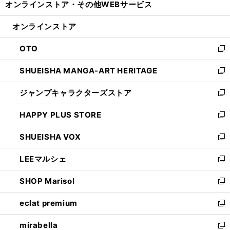
オンラインストア・
その他WEBサービス
く
で
ィ
い
開
ン
ウ
オンラインストア
く
ド
ィ
ウ
ン
OTO
で
ド
新
開
ウ
し
SHUEISHA MANGA-ART HERITAGE
く
で
い
新
開
ウ
し
ジャンプキャラクターズストア
く
ィ
い
新
ン
ウ
し
HAPPY PLUS STORE
ド
ィ
い
新
ウ
ン
ウ
し
SHUEISHA VOX
で
ド
ィ
い
新
開
ウ
ン
ウ
し
LEEマルシェ
く
で
ド
ィ
い
新
開
ウ
ン
ウ
し
SHOP Marisol
く
で
ド
ィ
い
新
開
ウ
ン
ウ
し
eclat premium
く
で
ド
ィ
い
新
開
ウ
ン
ウ
し
mirabella
く
で
ド
ィ
い
新