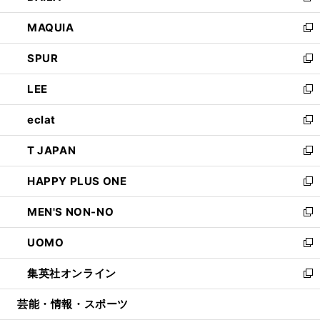
ン
ウ
し
MAQUIA
ド
ィ
い
新
ウ
ン
ウ
し
SPUR
で
ド
ィ
い
新
開
ウ
ン
ウ
し
LEE
く
で
ド
ィ
い
新
開
ウ
ン
ウ
し
eclat
く
で
ド
ィ
い
新
開
ウ
ン
ウ
し
T JAPAN
く
で
ド
ィ
い
新
開
ウ
ン
ウ
し
HAPPY PLUS ONE
く
で
ド
ィ
い
新
開
ウ
ン
ウ
し
MEN'S NON-NO
く
で
ド
ィ
い
新
開
ウ
ン
ウ
し
UOMO
く
で
ド
ィ
い
新
開
ウ
ン
ウ
し
集英社オンライン
く
で
ド
ィ
い
新
開
ウ
ン
ウ
し
芸能・情報・スポーツ
く
で
ド
ィ
い
開
ウ