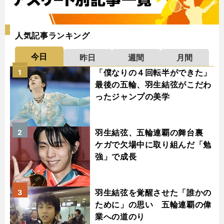
人気記事ランキング
今日
昨日
週間
月間
「僕なりの４回転半ができた」
1
最後の五輪、羽生結弦がこだわ
ったジャンプの美学
羽生結弦、五輪連覇の舞台裏
2
ケガで欠場中に取り組んだ「勉
強」で成長
羽生結弦を覚醒させた「誰かの
3
ために」の思い 五輪連覇の偉
業への道のり