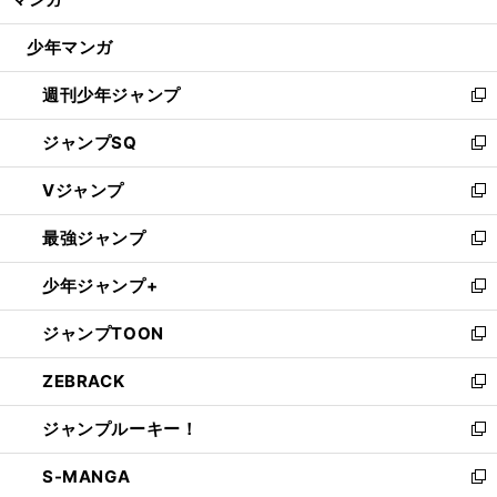
ド
閉
ウ
じ
少年マンガ
で
る
開
週刊少年ジャンプ
く
新
し
ジャンプSQ
い
新
ウ
し
Vジャンプ
ィ
い
新
ン
ウ
し
最強ジャンプ
ド
ィ
い
新
ウ
ン
ウ
し
少年ジャンプ+
で
ド
ィ
い
新
開
ウ
ン
ウ
し
ジャンプTOON
く
で
ド
ィ
い
新
開
ウ
ン
ウ
し
ZEBRACK
く
で
ド
ィ
い
新
開
ウ
ン
ウ
し
ジャンプルーキー！
く
で
ド
ィ
い
新
開
ウ
ン
ウ
し
S-MANGA
く
で
ド
ィ
い
新