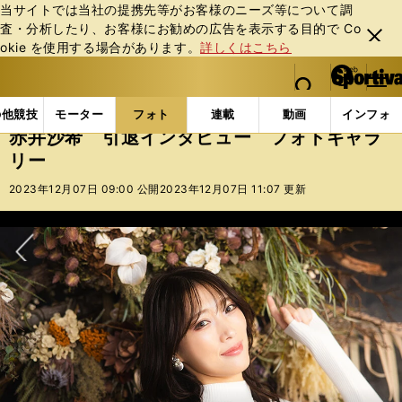
当サイトでは当社の提携先等がお客様のニーズ等について調
査・分析したり、お客様にお勧めの広告を表⽰する⽬的で Co
閉じ
okie を使⽤する場合があります。
詳しくはこちら
る
マイペ
web Sportiva (webスポルティーバ)
検索
メニュ
we
ー
フォトギャラリー
コラムフォト
赤井沙希 引退イ
b
ジ
の他競技
モーター
フォト
連載
動画
インフォ
ス
赤井沙希 引退インタビュー フォトギャラ
ポ
リー
ル
テ
2023年12月07日 09:00 公開
2023年12月07日 11:07 更新
ィ
ー
バ
次へ