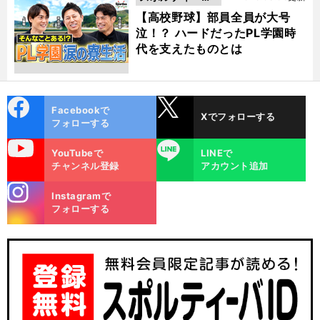
動画
【高校野球】部員全員が大号
泣！？ ハードだったPL学園時
代を支えたものとは
cebo
X
Facebookで
Xでフォローする
ok
フォローする
uTube
LINE
YouTubeで
LINEで
チャンネル登録
アカウント追加
stagra
Instagramで
m
フォローする