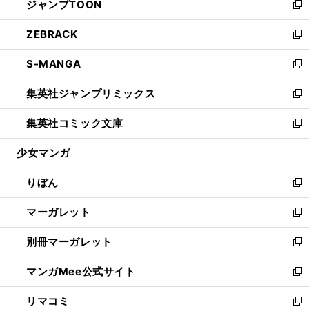
ジャンプTOON
く
で
ド
ィ
い
新
開
ウ
ン
ウ
し
ZEBRACK
く
で
ド
ィ
い
新
開
ウ
ン
ウ
し
S-MANGA
く
で
ド
ィ
い
新
開
ウ
ン
ウ
し
集英社ジャンプリミックス
く
で
ド
ィ
い
新
開
ウ
ン
ウ
し
集英社コミック文庫
く
で
ド
ィ
い
新
開
ウ
ン
ウ
し
少女マンガ
く
で
ド
ィ
い
開
ウ
ン
ウ
りぼん
く
で
ド
ィ
新
開
ウ
ン
し
マーガレット
く
で
ド
い
新
開
ウ
ウ
し
別冊マーガレット
く
で
ィ
い
新
開
ン
ウ
し
マンガMee公式サイト
く
ド
ィ
い
新
ウ
ン
ウ
し
リマコミ
で
ド
ィ
い
新