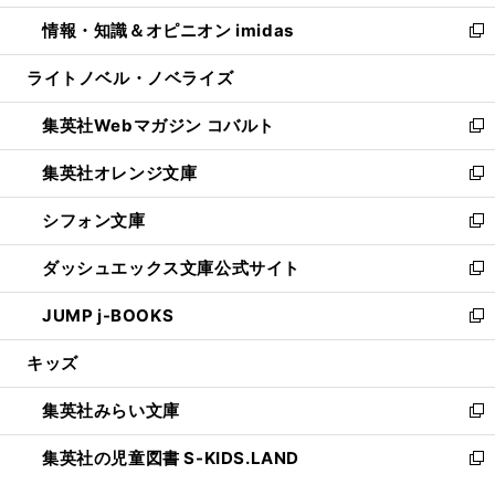
開
ウ
ン
ウ
し
情報・知識＆オピニオン imidas
く
で
ド
ィ
い
新
開
ウ
ン
ウ
し
ライトノベル・ノベライズ
く
で
ド
ィ
い
開
ウ
ン
ウ
集英社Webマガジン コバルト
く
で
ド
ィ
新
開
ウ
ン
し
集英社オレンジ文庫
く
で
ド
い
新
開
ウ
ウ
し
シフォン文庫
く
で
ィ
い
新
開
ン
ウ
し
ダッシュエックス文庫公式サイト
く
ド
ィ
い
新
ウ
ン
ウ
し
JUMP j-BOOKS
で
ド
ィ
い
新
開
ウ
ン
ウ
し
キッズ
く
で
ド
ィ
い
開
ウ
ン
ウ
集英社みらい文庫
く
で
ド
ィ
新
開
ウ
ン
し
集英社の児童図書 S-KIDS.LAND
く
で
ド
い
新
開
ウ
ウ
し