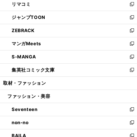
リマコミ
で
ド
ィ
い
新
開
ウ
ン
ウ
し
ジャンプTOON
く
で
ド
ィ
い
新
開
ウ
ン
ウ
し
ZEBRACK
く
で
ド
ィ
い
新
開
ウ
ン
ウ
し
マンガMeets
く
で
ド
ィ
い
新
開
ウ
ン
ウ
し
S-MANGA
く
で
ド
ィ
い
新
開
ウ
ン
ウ
し
集英社コミック文庫
く
で
ド
ィ
い
新
開
ウ
ン
ウ
し
取材・ファッション
く
で
ド
ィ
い
開
ウ
ン
ウ
ファッション・美容
く
で
ド
ィ
開
ウ
ン
Seventeen
く
で
ド
新
開
ウ
し
non-no
く
で
い
新
開
ウ
し
BAILA
く
ィ
い
新