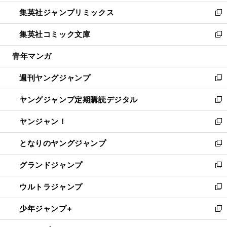
開
ウ
ン
ウ
し
集英社ジャンプリミックス
く
で
ド
ィ
い
新
開
ウ
ン
ウ
し
集英社コミック文庫
く
で
ド
ィ
い
新
開
ウ
ン
ウ
し
青年マンガ
く
で
ド
ィ
い
開
ウ
ン
ウ
週刊ヤングジャンプ
く
で
ド
ィ
新
開
ウ
ン
し
ヤングジャンプ定期購読デジタル
く
で
ド
い
新
開
ウ
ウ
し
ヤンジャン！
く
で
ィ
い
新
開
ン
ウ
し
となりのヤングジャンプ
く
ド
ィ
い
新
ウ
ン
ウ
し
グランドジャンプ
で
ド
ィ
い
新
開
ウ
ン
ウ
し
ウルトラジャンプ
く
で
ド
ィ
い
新
開
ウ
ン
ウ
し
少年ジャンプ+
く
で
ド
ィ
い
新
開
ウ
ン
ウ
し