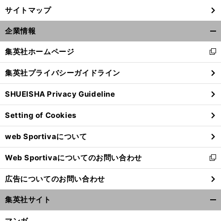
サイトマップ
企業情報
開
く/
集英社ホームページ
新
閉
し
じ
集英社プライバシーガイドライン
い
る
ウ
SHUEISHA Privacy Guideline
ィ
ン
Setting of Cookies
ド
ウ
web Sportivaについて
で
開
Web Sportivaについてのお問い合わせ
く
新
し
広告についてのお問い合わせ
い
ウ
集英社サイト
ィ
開
ン
く/
マンガ