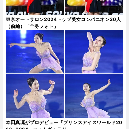
東京オートサロン2024トップ美女コンパニオン30人
（前編）「全身フォト」
本田真凜がプロデビュー「プリンスアイスワールド20