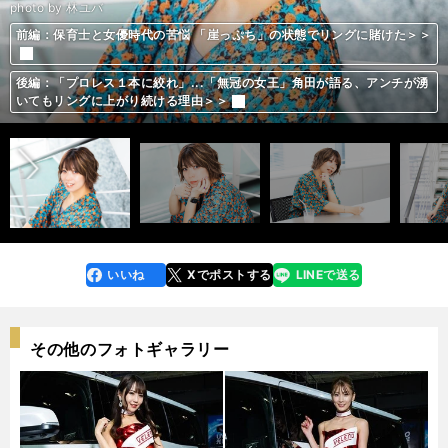
photo by 林ユバ
前編：保育士と女優時代の苦悩 「崖っぷち」の状態でリングに賭けた＞＞
前編：保育士と女優時代の苦悩 「崖っぷち」の状態でリングに賭けた＞＞
前編：保育士と女優時代の苦悩 「崖っぷち」の状態でリングに賭けた＞＞
前編：保育士と女優時代の苦悩 「崖っぷち」の状態でリングに賭けた＞＞
前編：保育士と女優時代の苦悩 「崖っぷち」の状態でリングに賭けた＞＞
前編：保育士と女優時代の苦悩 「崖っぷち」の状態でリングに賭けた＞＞
前編：保育士と女優時代の苦悩 「崖っぷち」の状態でリングに賭けた＞＞
前編：保育士と女優時代の苦悩 「崖っぷち」の状態でリングに賭けた＞＞
前編：保育士と女優時代の苦悩 「崖っぷち」の状態でリングに賭けた＞＞
前編：保育士と女優時代の苦悩 「崖っぷち」の状態でリングに賭けた＞＞
前編：保育士と女優時代の苦悩 「崖っぷち」の状態でリングに賭けた＞＞
前編：保育士と女優時代の苦悩 「崖っぷち」の状態でリングに賭けた＞＞
前編：保育士と女優時代の苦悩 「崖っぷち」の状態でリングに賭けた＞＞
前編：保育士と女優時代の苦悩 「崖っぷち」の状態でリングに賭けた＞＞
前編：保育士と女優時代の苦悩 「崖っぷち」の状態でリングに賭けた＞＞
前編：保育士と女優時代の苦悩 「崖っぷち」の状態でリングに賭けた＞＞
前編：保育士と女優時代の苦悩 「崖っぷち」の状態でリングに賭けた＞＞
前編：保育士と女優時代の苦悩 「崖っぷち」の状態でリングに賭けた＞＞
前編：保育士と女優時代の苦悩 「崖っぷち」の状態でリングに賭けた＞＞
前編：保育士と女優時代の苦悩 「崖っぷち」の状態でリングに賭けた＞＞
後編：「プロレス１本に絞れ」...「無冠の女王」角田が語る、アンチが湧
後編：「プロレス１本に絞れ」...「無冠の女王」角田が語る、アンチが湧
後編：「プロレス１本に絞れ」...「無冠の女王」角田が語る、アンチが湧
後編：「プロレス１本に絞れ」...「無冠の女王」角田が語る、アンチが湧
後編：「プロレス１本に絞れ」...「無冠の女王」角田が語る、アンチが湧
後編：「プロレス１本に絞れ」...「無冠の女王」角田が語る、アンチが湧
後編：「プロレス１本に絞れ」...「無冠の女王」角田が語る、アンチが湧
後編：「プロレス１本に絞れ」...「無冠の女王」角田が語る、アンチが湧
後編：「プロレス１本に絞れ」...「無冠の女王」角田が語る、アンチが湧
後編：「プロレス１本に絞れ」...「無冠の女王」角田が語る、アンチが湧
後編：「プロレス１本に絞れ」...「無冠の女王」角田が語る、アンチが湧
後編：「プロレス１本に絞れ」...「無冠の女王」角田が語る、アンチが湧
後編：「プロレス１本に絞れ」...「無冠の女王」角田が語る、アンチが湧
後編：「プロレス１本に絞れ」...「無冠の女王」角田が語る、アンチが湧
後編：「プロレス１本に絞れ」...「無冠の女王」角田が語る、アンチが湧
後編：「プロレス１本に絞れ」...「無冠の女王」角田が語る、アンチが湧
後編：「プロレス１本に絞れ」...「無冠の女王」角田が語る、アンチが湧
後編：「プロレス１本に絞れ」...「無冠の女王」角田が語る、アンチが湧
後編：「プロレス１本に絞れ」...「無冠の女王」角田が語る、アンチが湧
後編：「プロレス１本に絞れ」...「無冠の女王」角田が語る、アンチが湧
前へ
いてもリングに上がり続ける理由＞＞
いてもリングに上がり続ける理由＞＞
いてもリングに上がり続ける理由＞＞
いてもリングに上がり続ける理由＞＞
いてもリングに上がり続ける理由＞＞
いてもリングに上がり続ける理由＞＞
いてもリングに上がり続ける理由＞＞
いてもリングに上がり続ける理由＞＞
いてもリングに上がり続ける理由＞＞
いてもリングに上がり続ける理由＞＞
いてもリングに上がり続ける理由＞＞
いてもリングに上がり続ける理由＞＞
いてもリングに上がり続ける理由＞＞
いてもリングに上がり続ける理由＞＞
いてもリングに上がり続ける理由＞＞
いてもリングに上がり続ける理由＞＞
いてもリングに上がり続ける理由＞＞
いてもリングに上がり続ける理由＞＞
いてもリングに上がり続ける理由＞＞
いてもリングに上がり続ける理由＞＞
いいね
Xでポストする
LINEで送る
line
faceboo
x
k
その他のフォトギャラリー