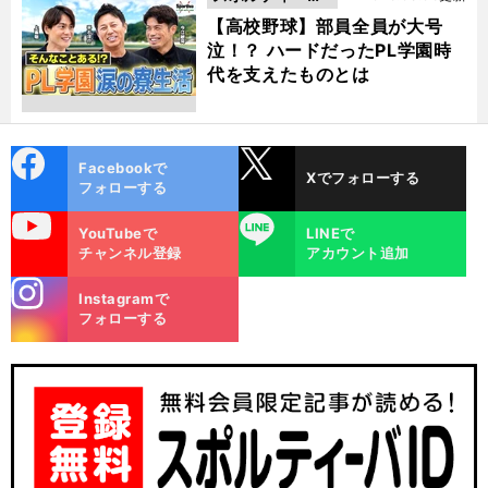
動画
【高校野球】部員全員が大号
泣！？ ハードだったPL学園時
代を支えたものとは
cebo
X
Facebookで
Xでフォローする
ok
フォローする
uTube
LINE
YouTubeで
LINEで
チャンネル登録
アカウント追加
stagra
Instagramで
m
フォローする