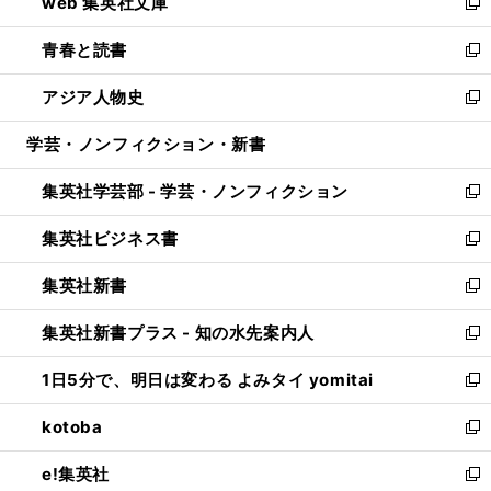
web 集英社文庫
ド
ィ
い
新
ウ
ン
ウ
し
青春と読書
で
ド
ィ
い
新
開
ウ
ン
ウ
し
アジア人物史
く
で
ド
ィ
い
新
開
ウ
ン
ウ
し
学芸・ノンフィクション・新書
く
で
ド
ィ
い
開
ウ
ン
ウ
集英社学芸部 - 学芸・ノンフィクション
く
で
ド
ィ
新
開
ウ
ン
し
集英社ビジネス書
く
で
ド
い
新
開
ウ
ウ
し
集英社新書
く
で
ィ
い
新
開
ン
ウ
し
集英社新書プラス - 知の水先案内人
く
ド
ィ
い
新
ウ
ン
ウ
し
1日5分で、明日は変わる よみタイ yomitai
で
ド
ィ
い
新
開
ウ
ン
ウ
し
kotoba
く
で
ド
ィ
い
新
開
ウ
ン
ウ
し
e!集英社
く
で
ド
ィ
い
新