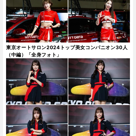
東京オートサロン2024トップ美女コンパニオン30人
（中編）「全身フォト」