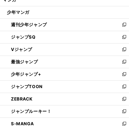
ド
閉
ウ
じ
少年マンガ
で
る
開
週刊少年ジャンプ
く
新
し
ジャンプSQ
い
新
ウ
し
Vジャンプ
ィ
い
新
ン
ウ
し
最強ジャンプ
ド
ィ
い
新
ウ
ン
ウ
し
少年ジャンプ+
で
ド
ィ
い
新
開
ウ
ン
ウ
し
ジャンプTOON
く
で
ド
ィ
い
新
開
ウ
ン
ウ
し
ZEBRACK
く
で
ド
ィ
い
新
開
ウ
ン
ウ
し
ジャンプルーキー！
く
で
ド
ィ
い
新
開
ウ
ン
ウ
し
S-MANGA
く
で
ド
ィ
い
新