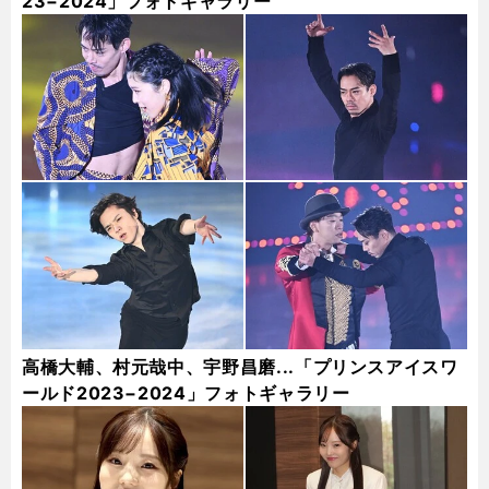
23−2024」フォトギャラリー
高橋大輔、村元哉中、宇野昌磨...「プリンスアイスワ
ールド2023−2024」フォトギャラリー