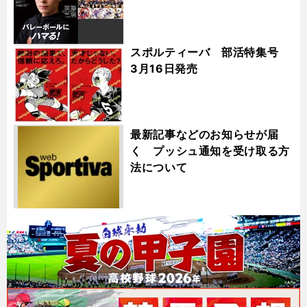
スポルティーバ 部活特集号
3月16日発売
最新記事などのお知らせが届
く プッシュ通知を受け取る方
法について