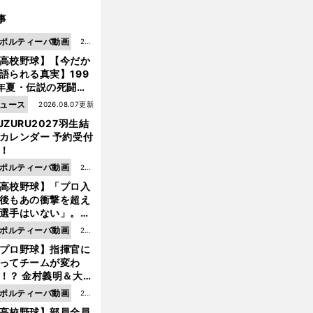
事
ポルティーバ動画
202
高校野球】【今だか
6.0
語られる真実】199
8.0
年夏・伝説の死闘の
7更
中にPL学園に何が起
ュース
2026.08.07更新
新
ていた！？
UZURU2027羽生結
カレンダー 予約受付
！
ポルティーバ動画
202
高校野球】「プロ入
6.0
後もあの衝撃を超え
8.0
選手はいない」。PL
6更
園トリオが衝撃を受
ポルティーバ動画
202
新
た選手
プロ野球】指揮官に
6.0
ってチームが変わ
8.0
！？ 金村義明＆大塚
6更
二が語る歴代監督エ
ポルティーバ動画
202
新
ソード
高校野球】部員全員
6.0