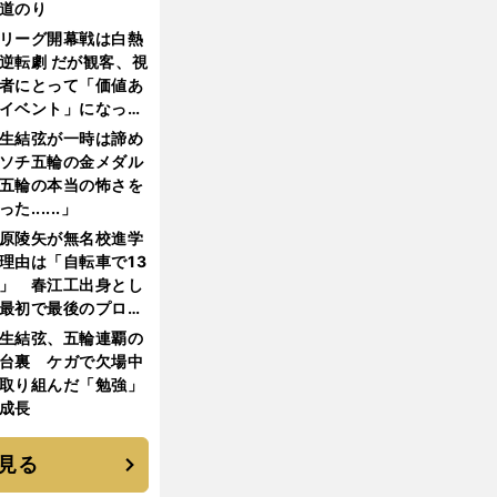
道のり
リーグ開幕戦は白熱
逆転劇 だが観客、視
者にとって「価値あ
イベント」になって
たか
生結弦が一時は諦め
ソチ五輪の金メダル
五輪の本当の怖さを
った......」
原陵矢が無名校進学
理由は「自転車で13
」 春江工出身とし
最初で最後のプロ野
選手となった
生結弦、五輪連覇の
台裏 ケガで欠場中
取り組んだ「勉強」
成長
見る