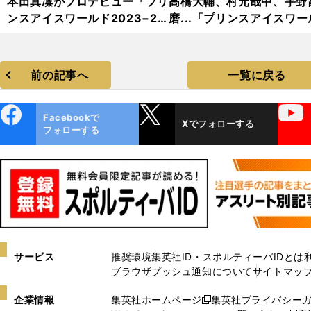
本田真凜がプロデビュー「プリ
高橋大輔、村元哉中、宇野
ンスアイスワールド2023−20
磨...「プリンスアイスワー
24」フォトギャラリー
2023−2024」フォトギャ
リー
前の記事へ
一覧に戻る
ebo
X
YouTube
Facebookで
Xでフォローする
ok
フォローする
サービス
推奨環境
集英社ID・スポルティーバIDとは
ブラウザプッシュ通知について
サイトマッ
企業情報
集英社ホームページ
集英社プライバシー
新