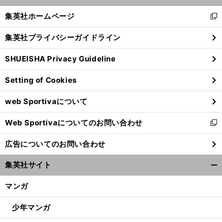
開
く/
集英社ホームページ
新
閉
し
じ
集英社プライバシーガイドライン
い
る
ウ
SHUEISHA Privacy Guideline
ィ
ン
Setting of Cookies
ド
ウ
web Sportivaについて
で
開
Web Sportivaについてのお問い合わせ
く
新
し
広告についてのお問い合わせ
い
ウ
集英社サイト
ィ
開
ン
く/
マンガ
ド
閉
ウ
じ
少年マンガ
で
る
開