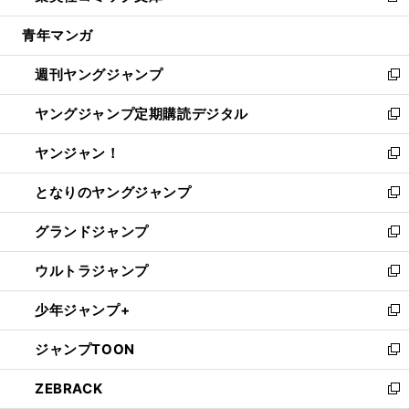
開
ウ
ン
ウ
し
青年マンガ
く
で
ド
ィ
い
開
ウ
ン
ウ
週刊ヤングジャンプ
く
で
ド
ィ
新
開
ウ
ン
し
ヤングジャンプ定期購読デジタル
く
で
ド
い
新
開
ウ
ウ
し
ヤンジャン！
く
で
ィ
い
新
開
ン
ウ
し
となりのヤングジャンプ
く
ド
ィ
い
新
ウ
ン
ウ
し
グランドジャンプ
で
ド
ィ
い
新
開
ウ
ン
ウ
し
ウルトラジャンプ
く
で
ド
ィ
い
新
開
ウ
ン
ウ
し
少年ジャンプ+
く
で
ド
ィ
い
新
開
ウ
ン
ウ
し
ジャンプTOON
く
で
ド
ィ
い
新
開
ウ
ン
ウ
し
ZEBRACK
く
で
ド
ィ
い
新
開
ウ