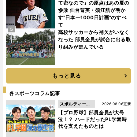
て密なので」の原点はあの夏の
惨敗 仙台育英・須江航が明か
す"日本一1000日計画"のすべ
て
5
高校サッカーから補欠がいなく
なった 部員全員が試合に出る取
り組みが進んでいる
もっと見る
各スポーツコラム記事
スポルティーバ
2026.08.06更新
動画
【プロ野球】部員全員が大号
泣！？ ハードだったPL学園時
代を支えたものとは