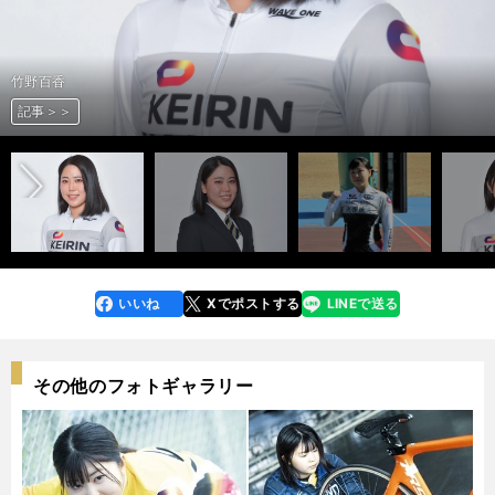
竹野百香
竹野百香
竹野百香
竹野百香
松井優佳
松井優佳
松井優佳
松井優佳
宇野紅音
宇野紅音
戸邉香奈実
戸邉香奈実
ルーキーシリーズプラス2022の模様
前へ
記事＞＞
記事＞＞
記事＞＞
記事＞＞
記事＞＞
記事＞＞
記事＞＞
記事＞＞
記事＞＞
記事＞＞
記事＞＞
記事＞＞
記事＞＞
いいね
Xでポストする
LINEで送る
line
faceboo
x
k
その他のフォトギャラリー