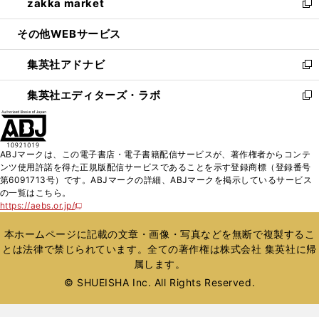
zakka market
く
で
ド
ィ
い
新
開
ウ
ン
ウ
し
その他WEBサービス
く
で
ド
ィ
い
開
ウ
ン
ウ
集英社アドナビ
く
で
ド
ィ
新
開
ウ
ン
し
集英社エディターズ・ラボ
く
で
ド
い
新
開
ウ
ウ
し
く
で
ィ
い
開
ン
ウ
ABJマークは、この電子書店・電子書籍配信サービスが、著作権者からコンテ
く
ド
ィ
ンツ使用許諾を得た正規版配信サービスであることを示す登録商標（登録番号
ウ
ン
第6091713号）です。ABJマークの詳細、ABJマークを掲示しているサービス
で
ド
の一覧はこちら。
開
ウ
https://aebs.or.jp/
新
く
で
し
い
開
本ホームページに記載の文章・画像・写真などを無断で複製するこ
ウ
く
とは法律で禁じられています。全ての著作権は株式会社 集英社に帰
ィ
属します。
ン
ド
© SHUEISHA Inc. All Rights Reserved.
ウ
で
開