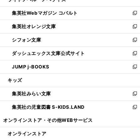
ィ
い
開
ウ
ン
ウ
集英社Webマガジン コバルト
く
で
ド
ィ
新
開
ウ
ン
し
集英社オレンジ文庫
く
で
ド
い
新
開
ウ
ウ
し
シフォン文庫
く
で
ィ
い
新
開
ン
ウ
し
ダッシュエックス文庫公式サイト
く
ド
ィ
い
新
ウ
ン
ウ
し
JUMP j-BOOKS
で
ド
ィ
い
新
開
ウ
ン
ウ
し
キッズ
く
で
ド
ィ
い
開
ウ
ン
ウ
集英社みらい文庫
く
で
ド
ィ
新
開
ウ
ン
し
集英社の児童図書 S-KIDS.LAND
く
で
ド
い
新
開
ウ
ウ
し
オンラインストア・
その他WEBサービス
く
で
ィ
い
開
ン
ウ
オンラインストア
く
ド
ィ