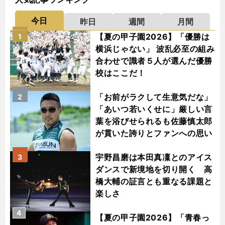
今日
昨日
週間
月間
【夏の甲子園2026】「優勝は
1
横浜じゃない」 波乱必至の組み
合わせで識者５人が選んだ優勝
校はここだ！
「お前がラクして生意気だな」
2
「あいつ若いくせに」厳しい言
葉を浴びせられるも佐藤慎太郎
が貫いた誇りとファンへの思い
宇野昌磨は本田真凜とのアイス
3
ダンスで新境地を切り開く 高
橋大輔の証言とも重なる課題と
楽しさ
4
【夏の甲子園2026】「青春っ