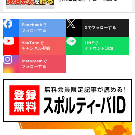
cebo
X
Facebookで
Xでフォローする
ok
フォローする
uTube
LINE
YouTubeで
LINEで
チャンネル登録
アカウント追加
stagra
Instagramで
m
フォローする