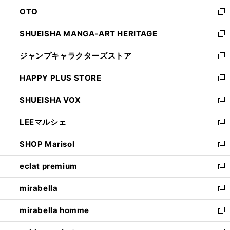
ウ
ン
OTO
で
ド
新
開
ウ
し
SHUEISHA MANGA-ART HERITAGE
く
で
い
新
開
ウ
し
ジャンプキャラクターズストア
く
ィ
い
新
ン
ウ
し
HAPPY PLUS STORE
ド
ィ
い
新
ウ
ン
ウ
し
SHUEISHA VOX
で
ド
ィ
い
新
開
ウ
ン
ウ
し
LEEマルシェ
く
で
ド
ィ
い
新
開
ウ
ン
ウ
し
SHOP Marisol
く
で
ド
ィ
い
新
開
ウ
ン
ウ
し
eclat premium
く
で
ド
ィ
い
新
開
ウ
ン
ウ
し
mirabella
く
で
ド
ィ
い
新
開
ウ
ン
ウ
し
mirabella homme
く
で
ド
ィ
い
新
開
ウ
ン
ウ
し