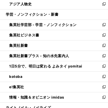
アジア人物史
く
で
ド
ィ
い
新
開
ウ
ン
ウ
し
学芸・ノンフィクション・新書
く
で
ド
ィ
い
開
ウ
ン
ウ
集英社学芸部 - 学芸・ノンフィクション
く
で
ド
ィ
新
開
ウ
ン
し
集英社ビジネス書
く
で
ド
い
新
開
ウ
ウ
し
集英社新書
く
で
ィ
い
新
開
ン
ウ
し
集英社新書プラス - 知の水先案内人
く
ド
ィ
い
新
ウ
ン
ウ
し
1日5分で、明日は変わる よみタイ yomitai
で
ド
ィ
い
新
開
ウ
ン
ウ
し
kotoba
く
で
ド
ィ
い
新
開
ウ
ン
ウ
し
e!集英社
く
で
ド
ィ
い
新
開
ウ
ン
ウ
し
情報・知識＆オピニオン imidas
く
で
ド
ィ
い
新
開
ウ
ン
ウ
し
ライトノベル・ノベライズ
く
で
ド