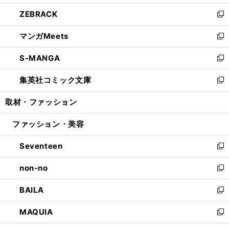
開
ウ
ン
ウ
し
ZEBRACK
く
で
ド
ィ
い
新
開
ウ
ン
ウ
し
マンガMeets
く
で
ド
ィ
い
新
開
ウ
ン
ウ
し
S-MANGA
く
で
ド
ィ
い
新
開
ウ
ン
ウ
し
集英社コミック文庫
く
で
ド
ィ
い
新
開
ウ
ン
ウ
し
取材・ファッション
く
で
ド
ィ
い
開
ウ
ン
ウ
ファッション・美容
く
で
ド
ィ
開
ウ
ン
Seventeen
く
で
ド
新
開
ウ
し
non-no
く
で
い
新
開
ウ
し
BAILA
く
ィ
い
新
ン
ウ
し
MAQUIA
ド
ィ
い
新
ウ
ン
ウ
し