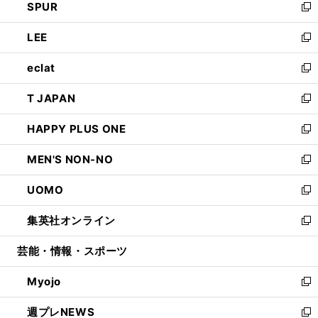
SPUR
で
ド
ィ
い
新
開
ウ
ン
ウ
し
LEE
く
で
ド
ィ
い
新
開
ウ
ン
ウ
し
eclat
く
で
ド
ィ
い
新
開
ウ
ン
ウ
し
T JAPAN
く
で
ド
ィ
い
新
開
ウ
ン
ウ
し
HAPPY PLUS ONE
く
で
ド
ィ
い
新
開
ウ
ン
ウ
し
MEN'S NON-NO
く
で
ド
ィ
い
新
開
ウ
ン
ウ
し
UOMO
く
で
ド
ィ
い
新
開
ウ
ン
ウ
し
集英社オンライン
く
で
ド
ィ
い
新
開
ウ
ン
ウ
し
芸能・情報・スポーツ
く
で
ド
ィ
い
開
ウ
ン
ウ
Myojo
く
で
ド
ィ
新
開
ウ
ン
し
週プレNEWS
く
で
ド
い
新