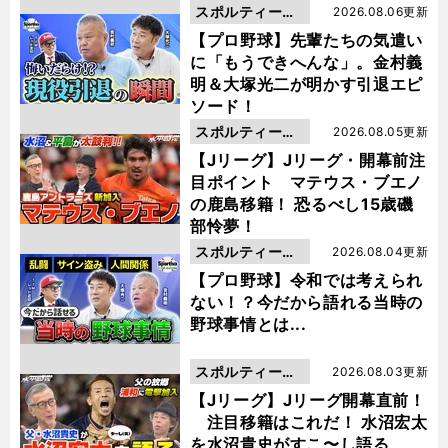
スポルティーバ
2026.08.06更新
動画
【プロ野球】先輩たちの気遣い
に「もうできへんな」。金村義
明＆大塚光二が明かす引退エピ
ソード！
スポルティーバ
2026.08.05更新
動画
【Jリーグ】Jリーグ・開幕前注
目ポイント マテウス・ブエノ
の鹿島移籍！ 恐るべし15歳磯
部怜夢！
スポルティーバ
2026.08.04更新
動画
【プロ野球】令和では考えられ
ない！？今だから語れる当時の
野球事情とは...
スポルティーバ
2026.08.03更新
動画
【Jリーグ】Jリーグ開幕直前！
注目移籍はこれだ！ 水沼宏太
を水沼貴史がすこ〜し語る