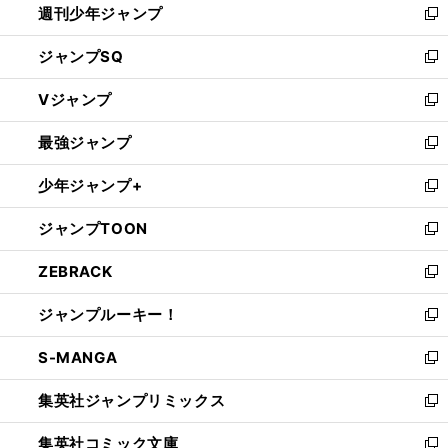
週刊少年ジャンプ
く
新
し
ジャンプSQ
い
新
ウ
し
Vジャンプ
ィ
い
新
ン
ウ
し
最強ジャンプ
ド
ィ
い
新
ウ
ン
ウ
し
少年ジャンプ+
で
ド
ィ
い
新
開
ウ
ン
ウ
し
ジャンプTOON
く
で
ド
ィ
い
新
開
ウ
ン
ウ
し
ZEBRACK
く
で
ド
ィ
い
新
開
ウ
ン
ウ
し
ジャンプルーキー！
く
で
ド
ィ
い
新
開
ウ
ン
ウ
し
S-MANGA
く
で
ド
ィ
い
新
開
ウ
ン
ウ
し
集英社ジャンプリミックス
く
で
ド
ィ
い
新
開
ウ
ン
ウ
し
集英社コミック文庫
く
で
ド
ィ
い
新