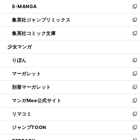
ン
ウ
し
S-MANGA
く
で
ド
ィ
い
新
開
ウ
ン
ウ
し
集英社ジャンプリミックス
く
で
ド
ィ
い
新
開
ウ
ン
ウ
し
集英社コミック文庫
く
で
ド
ィ
い
新
開
ウ
ン
ウ
し
少女マンガ
く
で
ド
ィ
い
開
ウ
ン
ウ
りぼん
く
で
ド
ィ
新
開
ウ
ン
し
マーガレット
く
で
ド
い
新
開
ウ
ウ
し
別冊マーガレット
く
で
ィ
い
新
開
ン
ウ
し
マンガMee公式サイト
く
ド
ィ
い
新
ウ
ン
ウ
し
リマコミ
で
ド
ィ
い
新
開
ウ
ン
ウ
し
ジャンプTOON
く
で
ド
ィ
い
新
開
ウ
ン
ウ
し