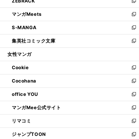
ZEBRACK
く
で
ド
ィ
い
新
開
ウ
ン
ウ
し
マンガMeets
く
で
ド
ィ
い
新
開
ウ
ン
ウ
し
S-MANGA
く
で
ド
ィ
い
新
開
ウ
ン
ウ
し
集英社コミック文庫
く
で
ド
ィ
い
新
開
ウ
ン
ウ
し
女性マンガ
く
で
ド
ィ
い
開
ウ
ン
ウ
Cookie
く
で
ド
ィ
新
開
ウ
ン
し
Cocohana
く
で
ド
い
新
開
ウ
ウ
し
office YOU
く
で
ィ
い
新
開
ン
ウ
し
マンガMee公式サイト
く
ド
ィ
い
新
ウ
ン
ウ
し
リマコミ
で
ド
ィ
い
新
開
ウ
ン
ウ
し
ジャンプTOON
く
で
ド
ィ
い
新