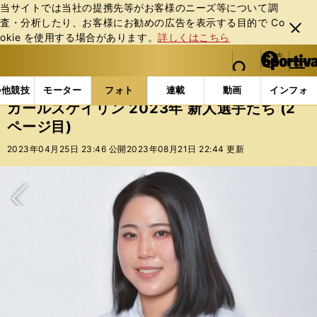
当サイトでは当社の提携先等がお客様のニーズ等について調
査・分析したり、お客様にお勧めの広告を表⽰する⽬的で Co
閉じ
okie を使⽤する場合があります。
詳しくはこちら
る
マイペ
web Sportiva (webスポルティーバ)
検索
メニュ
we
ー
フォトギャラリー
スポーツビーナスギャラリー
ガー
b
ジ
の他競技
モーター
フォト
連載
動画
インフォ
ス
ガールズケイリン 2023年 新人選手たち (2
ポ
ページ目)
ル
テ
2023年04月25日 23:46 公開
2023年08月21日 22:44 更新
ィ
ー
バ
次へ