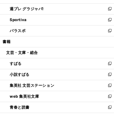
開
ウ
ウ
し
週プレ グラジャパ!
く
で
ィ
い
新
開
ン
ウ
し
Sportiva
く
ド
ィ
い
新
ウ
ン
ウ
し
パラスポ
で
ド
ィ
い
新
開
ウ
ン
ウ
し
書籍
く
で
ド
ィ
い
開
ウ
ン
ウ
文芸・文庫・総合
く
で
ド
ィ
開
ウ
ン
すばる
く
で
ド
新
開
ウ
し
小説すばる
く
で
い
新
開
ウ
し
集英社 文芸ステーション
く
ィ
い
新
ン
ウ
し
web 集英社文庫
ド
ィ
い
新
ウ
ン
ウ
し
青春と読書
で
ド
ィ
い
新
開
ウ
ン
ウ
し