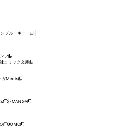
ャンプルーキー！
新
し
い
ウ
ャンプ
新
ィ
社コミック文庫
し
新
ン
い
し
ド
ウ
い
ウ
ガMeets
新
ィ
ウ
で
し
ン
ィ
開
い
ド
ン
く
ウ
ウ
ド
s
S-MANGA
新
新
ィ
で
ウ
し
し
ン
開
で
い
い
ド
く
開
ウ
ウ
ウ
NO
UOMO
く
新
新
ィ
ィ
で