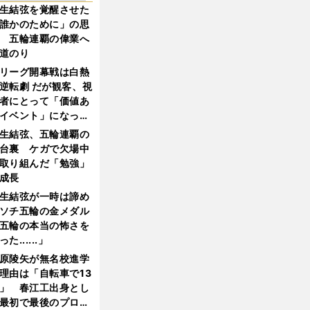
生結弦を覚醒させた
誰かのために」の思
 五輪連覇の偉業へ
道のり
リーグ開幕戦は白熱
逆転劇 だが観客、視
者にとって「価値あ
イベント」になって
たか
生結弦、五輪連覇の
台裏 ケガで欠場中
取り組んだ「勉強」
成長
生結弦が一時は諦め
ソチ五輪の金メダル
五輪の本当の怖さを
った......」
原陵矢が無名校進学
理由は「自転車で13
」 春江工出身とし
最初で最後のプロ野