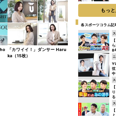
球
もっと
各スポーツコラム記
ス
【
ら
ho
「カワイイ！」ダンサー Haru
8
最
ka（15枚）
ニ
き
Y
弦
中
ス
【
り
る
学
ス
け
【
よ