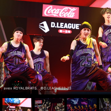
前へ
avex ROYALBRATS ©D.LEAGUE22-23