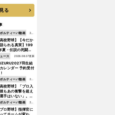
選手となった
見る
事
ポルティーバ動画
202
高校野球】【今だか
6.0
語られる真実】199
8.0
年夏・伝説の死闘の
7更
中にPL学園に何が起
ュース
2026.08.07更新
新
ていた！？
UZURU2027羽生結
カレンダー 予約受付
！
ポルティーバ動画
202
高校野球】「プロ入
6.0
後もあの衝撃を超え
8.0
選手はいない」。PL
6更
園トリオが衝撃を受
ポルティーバ動画
202
新
た選手
プロ野球】指揮官に
6.0
ってチームが変わ