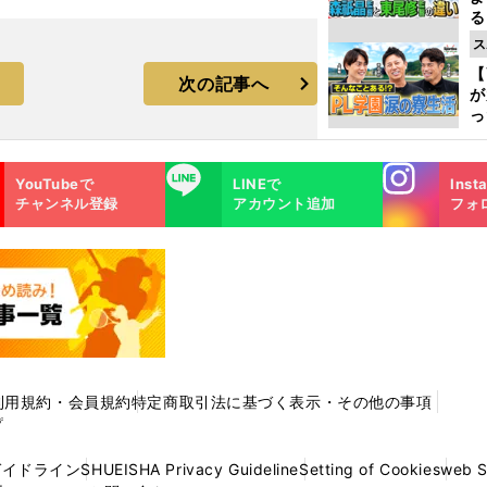
る
光
ス
ピ
【
次の記事へ
が
っ
た
Instagra
LINE
YouTubeで
LINEで
Inst
m
チャンネル登録
アカウント追加
フォ
利用規約・会員規約
特定商取引法に基づく表示・その他の事項
プ
ガイドライン
SHUEISHA Privacy Guideline
Setting of Cookies
web 