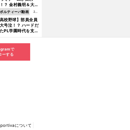
8.0
！？ 金村義明＆大塚
6更
二が語る歴代監督エ
ポルティーバ動画
202
新
ソード
高校野球】部員全員
6.0
大号泣！？ ハードだ
8.0
たPL学園時代を支え
6更
ものとは
新
agramで
ローする
Sportivaについて