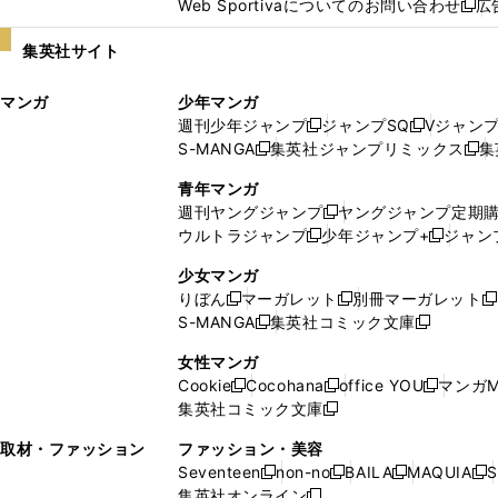
Web Sportivaについてのお問い合わせ
広
し
新
い
し
集英社サイト
ウ
い
ィ
ウ
マンガ
少年マンガ
ン
ィ
週刊少年ジャンプ
ジャンプSQ
Vジャン
ド
ン
新
新
S-MANGA
集英社ジャンプリミックス
集
ウ
ド
新
し
し
新
で
ウ
し
い
い
し
青年マンガ
開
で
い
ウ
ウ
い
週刊ヤングジャンプ
ヤングジャンプ定期
新
く
開
ウ
ィ
ィ
ウ
ウルトラジャンプ
少年ジャンプ+
ジャン
新
し
新
く
ィ
ン
ン
ィ
し
い
し
ン
ド
ド
ン
少女マンガ
い
ウ
い
ド
ウ
ウ
ド
りぼん
マーガレット
別冊マーガレット
新
新
新
ウ
ィ
ウ
ウ
で
で
ウ
S-MANGA
集英社コミック文庫
し
新
し
新
ィ
ン
ィ
で
開
開
で
い
し
い
し
ン
ド
ン
女性マンガ
開
く
く
開
ウ
い
ウ
い
ド
ウ
ド
Cookie
Cocohana
office YOU
マンガM
く
く
新
新
新
ィ
ウ
ィ
ウ
ウ
で
ウ
集英社コミック文庫
し
新
し
し
ン
ィ
ン
ィ
で
開
で
い
し
い
い
ド
ン
ド
ン
取材・ファッション
ファッション・美容
開
く
開
ウ
い
ウ
ウ
ウ
ド
ウ
ド
Seventeen
non-no
BAILA
MAQUIA
S
く
く
新
新
新
新
ィ
ウ
ィ
ィ
で
ウ
で
ウ
集英社オンライン