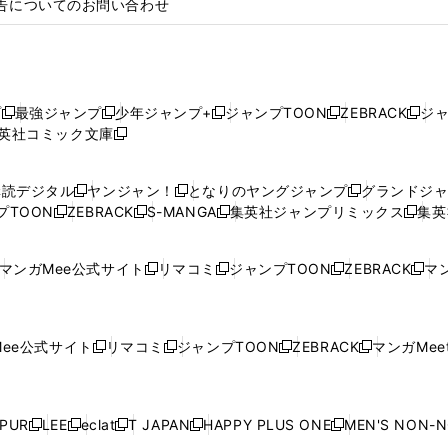
告についてのお問い合わせ
プ
最強ジャンプ
少年ジャンプ+
ジャンプTOON
ZEBRACK
ジ
新
新
新
新
新
英社コミック文庫
し
新
し
し
し
し
い
い
し
い
い
い
ウ
ウ
い
ウ
ウ
ウ
購読デジタル
ヤンジャン！
となりのヤングジャンプ
グランドジ
新
新
新
ィ
ィ
ウ
ィ
ィ
ィ
プTOON
ZEBRACK
S-MANGA
集英社ジャンプリミックス
集英
新
し
新
し
新
し
新
ン
ン
ィ
ン
ン
ン
し
い
し
い
し
い
し
ド
ド
ン
ド
ド
ド
い
ウ
い
ウ
い
ウ
い
ウ
ウ
ド
ウ
ウ
ウ
マンガMee公式サイト
リマコミ
ジャンプTOON
ZEBRACK
マン
新
新
新
新
ウ
ィ
ウ
ィ
ウ
ィ
ウ
で
で
ウ
で
で
で
し
し
し
し
し
ィ
ン
ィ
ン
ィ
ン
ィ
開
開
で
開
開
開
い
い
い
い
い
ン
ド
ン
ド
ン
ド
ン
く
く
開
く
く
く
ウ
ウ
ウ
ウ
ウ
ド
ウ
ド
ウ
ド
ウ
ド
ee公式サイト
リマコミ
ジャンプTOON
ZEBRACK
マンガMeet
く
新
新
新
新
ィ
ィ
ィ
ィ
ィ
ウ
で
ウ
で
ウ
で
ウ
し
し
し
し
ン
ン
ン
ン
ン
で
開
で
開
で
開
で
い
い
い
い
ド
ド
ド
ド
ド
開
く
開
く
開
く
開
ウ
ウ
ウ
ウ
ウ
ウ
ウ
ウ
ウ
PUR
LEE
eclat
T JAPAN
HAPPY PLUS ONE
MEN'S NON-
く
く
く
く
新
新
新
新
新
ィ
ィ
ィ
ィ
で
で
で
で
で