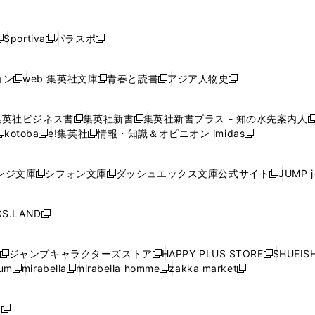
し
し
し
し
し
ン
ン
ン
ン
開
開
開
開
開
い
い
い
い
い
ド
ド
ド
ド
く
く
く
く
く
ウ
ウ
ウ
ウ
ウ
ウ
ウ
ウ
ウ
Sportiva
パラスポ
新
新
ィ
ィ
ィ
ィ
ィ
で
で
で
で
し
し
し
ン
ン
ン
ン
ン
開
開
開
開
い
い
い
ド
ド
ド
ド
ド
ョン
web 集英社文庫
青春と読書
アジア人物史
く
く
く
く
新
新
新
新
ウ
ウ
ウ
ウ
ウ
ウ
ウ
ウ
し
し
し
し
ィ
ィ
ィ
で
で
で
で
で
い
い
い
い
ン
ン
ン
集英社ビジネス書
集英社新書
集英社新書プラス - 知の水先案内人
開
開
開
開
開
新
新
新
ウ
ウ
ウ
ウ
ド
ド
ド
kotoba
e!集英社
情報・知識＆オピニオン imidas
く
く
く
く
く
新
し
新
し
新
ィ
ィ
ィ
ィ
ウ
ウ
ウ
し
し
い
し
い
し
ン
ン
ン
ン
で
で
で
い
い
ウ
い
ウ
い
ド
ド
ド
ド
ンジ文庫
シフォン文庫
ダッシュエックス文庫公式サイト
JUMP 
開
開
開
新
新
新
ウ
ウ
ィ
ウ
ィ
ウ
ウ
ウ
ウ
ウ
く
く
く
し
し
し
ィ
ィ
ン
ィ
ン
ィ
で
で
で
で
い
い
い
ン
ン
ド
ン
ド
ン
S.LAND
開
開
開
開
新
ウ
ウ
ウ
ド
ド
ウ
ド
ウ
ド
く
く
く
く
し
ィ
ィ
ィ
ウ
ウ
で
ウ
で
ウ
い
ン
ン
ン
ジャンプキャラクターズストア
HAPPY PLUS STORE
SHUEIS
で
で
開
で
開
で
新
新
新
ウ
ド
ド
ド
ium
mirabella
mirabella homme
zakka market
開
開
く
開
く
開
し
新
新
新
し
新
し
ィ
ウ
ウ
ウ
く
く
く
く
い
し
し
い
し
し
い
ン
で
で
で
ウ
い
い
ウ
い
い
ウ
ド
ボ
開
開
開
新