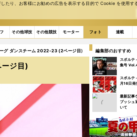
たり、お客様にお勧めの広告を表⽰する⽬的で Cookie を使⽤す
フ
その他球技
その他競技
モーター
フォト
連載
ーグ ダンスチーム 2022-23 (2ページ目)
編集部のおすすめ
スポルテ
ページ目)
集号 Vol
スポルテ
月16日発
最新記事
プッシュ
いて