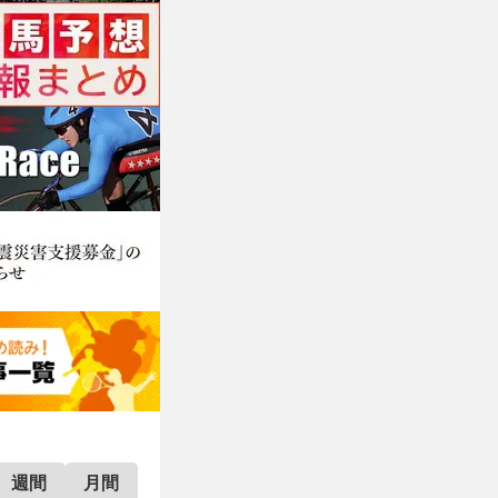
週間
月間