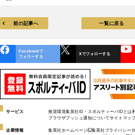
前の記事へ
一覧に戻る
ebo
X
YouTube
Facebookで
Xでフォローする
ok
フォローする
サービス
推奨環境
集英社ID・スポルティーバIDとは
ブラウザプッシュ通知について
サイトマッ
企業情報
集英社ホームページ
集英社プライバシー
新