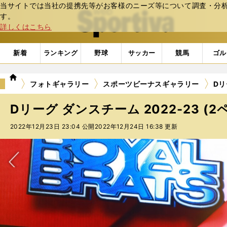
当サイトでは当社の提携先等がお客様のニーズ等について調査・分析し
web Sportiva (webスポルティーバ)
す。
詳しくはこちら
新着
ランキング
野球
サッカー
競馬
ゴル
we
フォトギャラリー
スポーツビーナスギャラリー
Dリ
b
ス
Dリーグ ダンスチーム 2022-23 (2
ポ
ル
2022年12月23日 23:04 公開
2022年12月24日 16:38 更新
テ
ィ
ー
バ
次へ