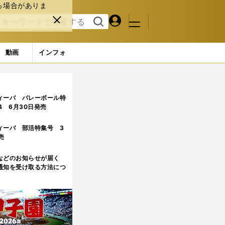
る場合がありま
マイペ
閉じ
検索
メニュ
ー
る
す
ジ
る
動画
インフォ
ィーバ バレーボール特
.4 6月30日発売
ィーバ 部活特集号 3
売
などのお知らせが届く
通知を受け取る方法につ