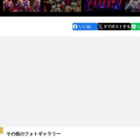
いいね
Xでポストする
line
faceboo
x
k
その他のフォトギャラリー