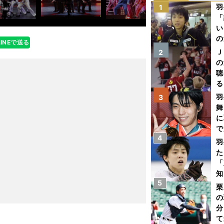
羽
1
「
い
の
LINEで送る
Ｊ
2
の
聴
る
い
羽
3
舞
に
で
4
羽
た
「
知
5
栗
の
分
て