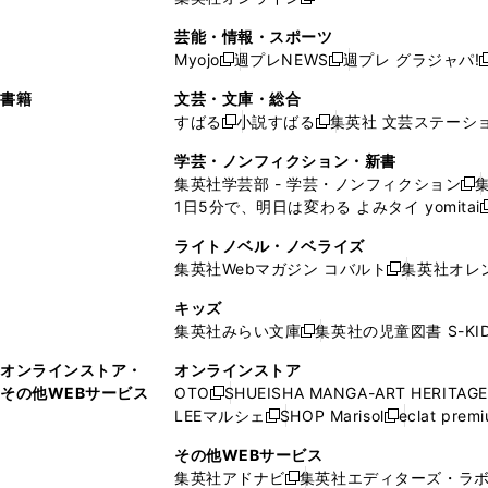
し
新
し
し
し
ン
ィ
ン
ン
開
で
開
で
い
し
い
い
い
ド
ン
ド
ド
芸能・情報・スポーツ
く
開
く
開
ウ
い
ウ
ウ
ウ
ウ
ド
ウ
ウ
Myojo
週プレNEWS
週プレ グラジャパ!
く
く
新
新
新
ィ
ウ
ィ
ィ
ィ
で
ウ
で
で
し
し
ン
ィ
ン
ン
ン
書籍
文芸・文庫・総合
開
で
開
開
い
い
ド
ン
ド
ド
ド
すばる
小説すばる
集英社 文芸ステーシ
く
開
く
く
新
新
ウ
ウ
ウ
ド
ウ
ウ
ウ
く
し
し
ィ
ィ
学芸・ノンフィクション・新書
で
ウ
で
で
で
い
い
ン
ン
集英社学芸部 - 学芸・ノンフィクション
開
で
開
開
開
新
ウ
ウ
ド
ド
1日5分で、明日は変わる よみタイ yomitai
く
開
く
く
く
し
新
ィ
ィ
ウ
ウ
く
い
ン
ン
ライトノベル・ノベライズ
で
で
ウ
ド
ド
集英社Webマガジン コバルト
集英社オレ
開
開
新
ィ
ウ
ウ
く
く
し
ン
キッズ
で
で
い
ド
集英社みらい文庫
集英社の児童図書 S-KID
開
開
新
ウ
ウ
く
く
し
ィ
オンラインストア・
オンラインストア
で
い
ン
その他WEBサービス
OTO
SHUEISHA MANGA-ART HERITAGE
開
新
ウ
ド
LEEマルシェ
SHOP Marisol
eclat prem
く
し
新
新
ィ
ウ
い
し
し
ン
その他WEBサービス
で
ウ
い
い
ド
集英社アドナビ
集英社エディターズ・ラ
開
新