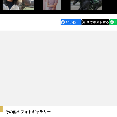
いいね
Xでポストする
line
faceboo
x
k
その他のフォトギャラリー