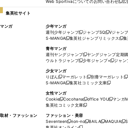
Web Sportivaについてのお問い合わせ
広
し
新
い
し
集英社サイト
ウ
い
ィ
ウ
マンガ
少年マンガ
ン
ィ
週刊少年ジャンプ
ジャンプSQ
Vジャン
ド
ン
新
新
S-MANGA
集英社ジャンプリミックス
集
ウ
ド
新
し
し
新
で
ウ
し
い
い
し
青年マンガ
開
で
い
ウ
ウ
い
週刊ヤングジャンプ
ヤングジャンプ定期
新
く
開
ウ
ィ
ィ
ウ
ウルトラジャンプ
少年ジャンプ+
ジャン
新
し
新
く
ィ
ン
ン
ィ
し
い
し
ン
ド
ド
ン
少女マンガ
い
ウ
い
ド
ウ
ウ
ド
りぼん
マーガレット
別冊マーガレット
新
新
新
ウ
ィ
ウ
ウ
で
で
ウ
S-MANGA
集英社コミック文庫
し
新
し
新
ィ
ン
ィ
で
開
開
で
い
し
い
し
ン
ド
ン
女性マンガ
開
く
く
開
ウ
い
ウ
い
ド
ウ
ド
Cookie
Cocohana
office YOU
マンガM
く
く
新
新
新
ィ
ウ
ィ
ウ
ウ
で
ウ
集英社コミック文庫
し
新
し
し
ン
ィ
ン
ィ
で
開
で
い
し
い
い
ド
ン
ド
ン
取材・ファッション
ファッション・美容
開
く
開
ウ
い
ウ
ウ
ウ
ド
ウ
ド
Seventeen
non-no
BAILA
MAQUIA
S
く
く
新
新
新
新
ィ
ウ
ィ
ィ
で
ウ
で
ウ
集英社オンライン