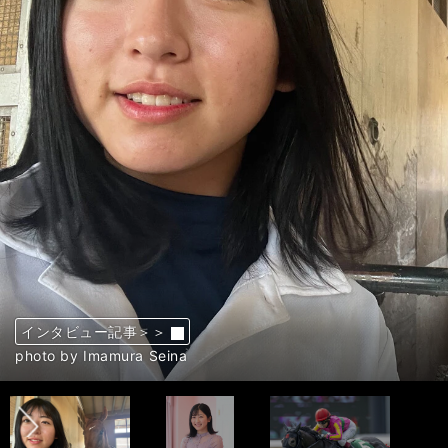
インタビュー記事＞＞
前へ
photo by Imamura Seina
photo by Horipro
photo by Kyodo News