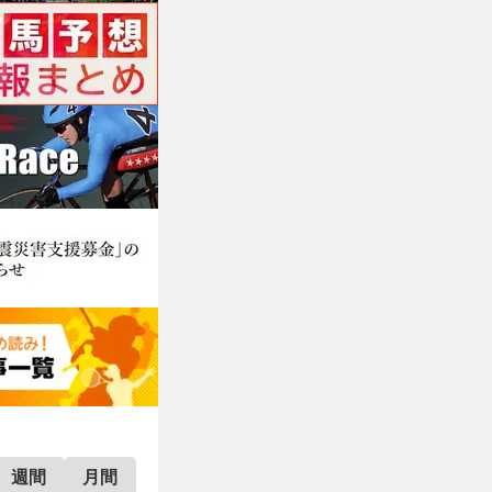
週間
月間