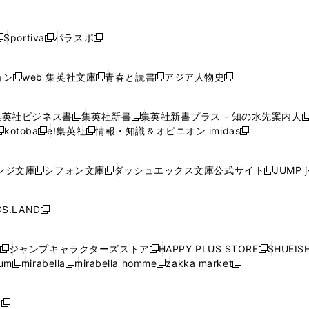
し
し
し
し
し
ン
ン
ン
ン
開
開
開
開
開
い
い
い
い
い
ド
ド
ド
ド
く
く
く
く
く
ウ
ウ
ウ
ウ
ウ
ウ
ウ
ウ
ウ
Sportiva
パラスポ
新
新
ィ
ィ
ィ
ィ
ィ
で
で
で
で
し
し
し
ン
ン
ン
ン
ン
開
開
開
開
い
い
い
ド
ド
ド
ド
ド
ョン
web 集英社文庫
青春と読書
アジア人物史
く
く
く
く
新
新
新
新
ウ
ウ
ウ
ウ
ウ
ウ
ウ
ウ
し
し
し
し
ィ
ィ
ィ
で
で
で
で
で
い
い
い
い
ン
ン
ン
集英社ビジネス書
集英社新書
集英社新書プラス - 知の水先案内人
開
開
開
開
開
新
新
新
ウ
ウ
ウ
ウ
ド
ド
ド
kotoba
e!集英社
情報・知識＆オピニオン imidas
く
く
く
く
く
新
し
新
し
新
ィ
ィ
ィ
ィ
ウ
ウ
ウ
し
し
い
し
い
し
ン
ン
ン
ン
で
で
で
い
い
ウ
い
ウ
い
ド
ド
ド
ド
ンジ文庫
シフォン文庫
ダッシュエックス文庫公式サイト
JUMP 
開
開
開
新
新
新
ウ
ウ
ィ
ウ
ィ
ウ
ウ
ウ
ウ
ウ
く
く
く
し
し
し
ィ
ィ
ン
ィ
ン
ィ
で
で
で
で
い
い
い
ン
ン
ド
ン
ド
ン
S.LAND
開
開
開
開
新
ウ
ウ
ウ
ド
ド
ウ
ド
ウ
ド
く
く
く
く
し
ィ
ィ
ィ
ウ
ウ
で
ウ
で
ウ
い
ン
ン
ン
ジャンプキャラクターズストア
HAPPY PLUS STORE
SHUEIS
で
で
開
で
開
で
新
新
新
ウ
ド
ド
ド
ium
mirabella
mirabella homme
zakka market
開
開
く
開
く
開
し
新
新
新
し
新
し
ィ
ウ
ウ
ウ
く
く
く
く
い
し
し
い
し
し
い
ン
で
で
で
ウ
い
い
ウ
い
い
ウ
ド
ボ
開
開
開
新