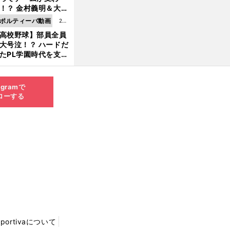
8.0
！？ 金村義明＆大塚
6更
二が語る歴代監督エ
ポルティーバ動画
202
新
ソード
高校野球】部員全員
6.0
大号泣！？ ハードだ
8.0
たPL学園時代を支え
6更
ものとは
新
agramで
ローする
Sportivaについて