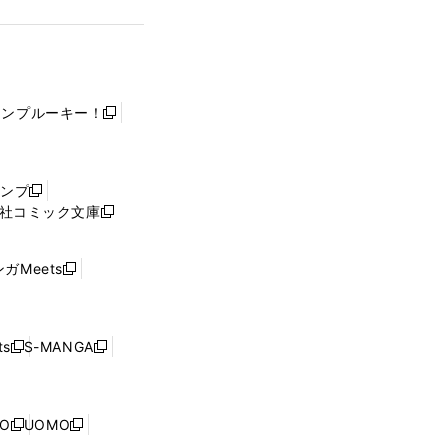
ャンプルーキー！
新
し
い
ウ
ャンプ
新
ィ
社コミック文庫
し
新
ン
い
し
ド
ウ
い
ウ
ガMeets
新
ィ
ウ
で
し
ン
ィ
開
い
ド
ン
く
ウ
ウ
ド
s
S-MANGA
新
新
ィ
で
ウ
し
し
ン
開
で
い
い
ド
く
開
ウ
ウ
ウ
NO
UOMO
く
新
新
ィ
ィ
で