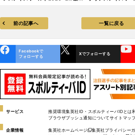
24」フォトギャラリー
2023−2024」フォトギャ
リー
前の記事へ
一覧に戻る
ebo
X
YouTube
Facebookで
Xでフォローする
ok
フォローする
サービス
推奨環境
集英社ID・スポルティーバIDとは
ブラウザプッシュ通知について
サイトマッ
企業情報
集英社ホームページ
集英社プライバシー
新