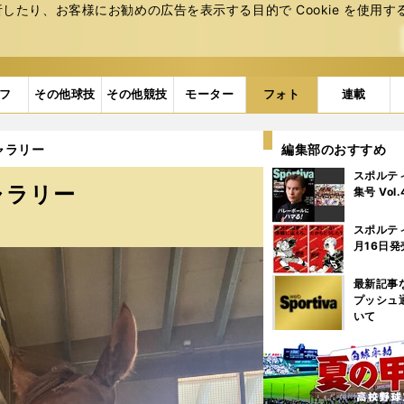
たり、お客様にお勧めの広告を表⽰する⽬的で Cookie を使⽤す
フ
その他球技
その他競技
モーター
フォト
連載
ャラリー
編集部のおすすめ
スポルテ
ャラリー
集号 Vol
スポルテ
月16日発
最新記事
プッシュ
いて