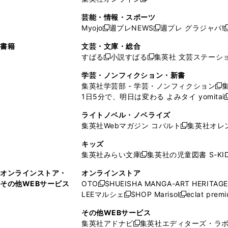
し
新
し
し
し
ン
ィ
ン
ン
開
で
開
で
い
し
い
い
い
ド
ン
ド
ド
芸能・情報・スポーツ
く
開
く
開
ウ
い
ウ
ウ
ウ
ウ
ド
ウ
ウ
Myojo
週プレNEWS
週プレ グラジャパ!
く
く
新
新
新
ィ
ウ
ィ
ィ
ィ
で
ウ
で
で
し
し
ン
ィ
ン
ン
ン
書籍
文芸・文庫・総合
開
で
開
開
い
い
ド
ン
ド
ド
ド
すばる
小説すばる
集英社 文芸ステーシ
く
開
く
く
新
新
ウ
ウ
ウ
ド
ウ
ウ
ウ
く
し
し
ィ
ィ
学芸・ノンフィクション・新書
で
ウ
で
で
で
い
い
ン
ン
集英社学芸部 - 学芸・ノンフィクション
開
で
開
開
開
新
ウ
ウ
ド
ド
1日5分で、明日は変わる よみタイ yomitai
く
開
く
く
く
し
新
ィ
ィ
ウ
ウ
く
い
ン
ン
ライトノベル・ノベライズ
で
で
ウ
ド
ド
集英社Webマガジン コバルト
集英社オレ
開
開
新
ィ
ウ
ウ
く
く
し
ン
キッズ
で
で
い
ド
集英社みらい文庫
集英社の児童図書 S-KID
開
開
新
ウ
ウ
く
く
し
ィ
オンラインストア・
オンラインストア
で
い
ン
その他WEBサービス
OTO
SHUEISHA MANGA-ART HERITAGE
開
新
ウ
ド
LEEマルシェ
SHOP Marisol
eclat prem
く
し
新
新
ィ
ウ
い
し
し
ン
その他WEBサービス
で
ウ
い
い
ド
集英社アドナビ
集英社エディターズ・ラ
開
新