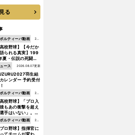
機動破壊」はこうし
生まれた
見る
事
ポルティーバ動画
202
高校野球】【今だか
6.0
語られる真実】199
8.0
年夏・伝説の死闘の
7更
中にPL学園に何が起
ュース
2026.08.07更新
新
ていた！？
UZURU2027羽生結
カレンダー 予約受付
！
ポルティーバ動画
202
高校野球】「プロ入
6.0
後もあの衝撃を超え
8.0
選手はいない」。PL
6更
園トリオが衝撃を受
ポルティーバ動画
202
新
た選手
プロ野球】指揮官に
6.0
ってチームが変わ