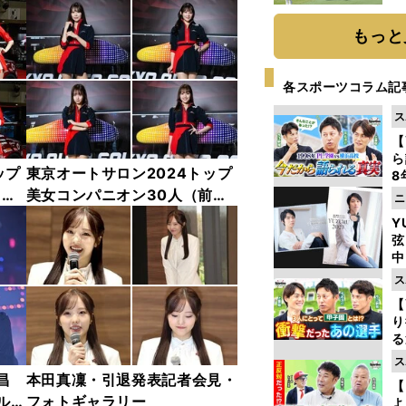
「
て
もっと
各スポーツコラム記
ス
【
ら
ップ
東京オートサロン2024トップ
8
最
中
美女コンパニオン30人（前
ニ
き
編）「全身フォト」
Y
弦
中
ス
【
り
る
学
ス
け
昌
本田真凜・引退発表記者会見・
【
ルド
フォトギャラリー
よ