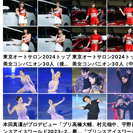
東京オートサロン2024トップ
東京オートサロン2024ト
美女コンパニオン30人（後
美女コンパニオン30人（
編）「全身フォト」
編）「全身フォト」
本田真凜がプロデビュー「プリ
高橋大輔、村元哉中、宇野
ンスアイスワールド2023−20
磨...「プリンスアイスワー