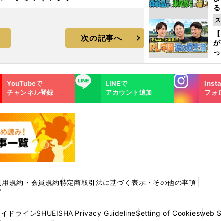
る
ラ
光
ス
ピ
【
次の記事へ
が
っ
た
Instagra
LINE
YouTubeで
LINEで
Inst
m
チャンネル登録
アカウント追加
フォ
利用規約・会員規約
特定商取引法に基づく表示・その他の事項
プ
ガイドライン
SHUEISHA Privacy Guideline
Setting of Cookies
web 