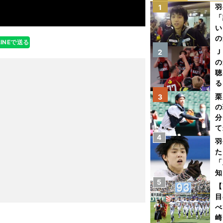
羽
1
「
い
の
LINEで送る
Ｊ
2
の
聴
る
い
栗
3
の
分
て
4
球
羽
た
「
知
5
【
目
べ
崎