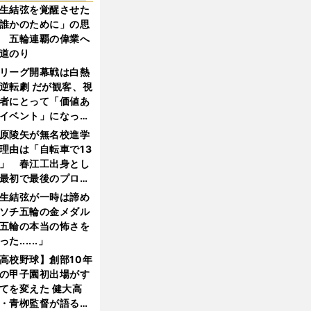
生結弦を覚醒させた
誰かのために」の思
 五輪連覇の偉業へ
道のり
リーグ開幕戦は白熱
逆転劇 だが観客、視
者にとって「価値あ
イベント」になって
たか
原陵矢が無名校進学
理由は「自転車で13
」 春江工出身とし
最初で最後のプロ野
選手となった
生結弦が一時は諦め
ソチ五輪の金メダル
五輪の本当の怖さを
った......」
高校野球】創部10年
の甲子園初出場がす
てを変えた 健大高
・青栁監督が語る