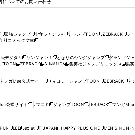
告についてのお問い合わせ
プ
最強ジャンプ
少年ジャンプ+
ジャンプTOON
ZEBRACK
ジ
新
新
新
新
新
英社コミック文庫
し
新
し
し
し
し
い
い
し
い
い
い
ウ
ウ
い
ウ
ウ
ウ
購読デジタル
ヤンジャン！
となりのヤングジャンプ
グランドジ
新
新
新
ィ
ィ
ウ
ィ
ィ
ィ
プTOON
ZEBRACK
S-MANGA
集英社ジャンプリミックス
集英
新
し
新
し
新
し
新
ン
ン
ィ
ン
ン
ン
し
い
し
い
し
い
し
ド
ド
ン
ド
ド
ド
い
ウ
い
ウ
い
ウ
い
ウ
ウ
ド
ウ
ウ
ウ
マンガMee公式サイト
リマコミ
ジャンプTOON
ZEBRACK
マン
新
新
新
新
ウ
ィ
ウ
ィ
ウ
ィ
ウ
で
で
ウ
で
で
で
し
し
し
し
し
ィ
ン
ィ
ン
ィ
ン
ィ
開
開
で
開
開
開
い
い
い
い
い
ン
ド
ン
ド
ン
ド
ン
く
く
開
く
く
く
ウ
ウ
ウ
ウ
ウ
ド
ウ
ド
ウ
ド
ウ
ド
ee公式サイト
リマコミ
ジャンプTOON
ZEBRACK
マンガMeet
く
新
新
新
新
ィ
ィ
ィ
ィ
ィ
ウ
で
ウ
で
ウ
で
ウ
し
し
し
し
ン
ン
ン
ン
ン
で
開
で
開
で
開
で
い
い
い
い
ド
ド
ド
ド
ド
開
く
開
く
開
く
開
ウ
ウ
ウ
ウ
ウ
ウ
ウ
ウ
ウ
PUR
LEE
eclat
T JAPAN
HAPPY PLUS ONE
MEN'S NON-
く
く
く
く
新
新
新
新
新
ィ
ィ
ィ
ィ
で
で
で
で
で