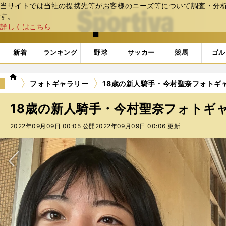
当サイトでは当社の提携先等がお客様のニーズ等について調査・分析し
web Sportiva (webスポルティーバ)
す。
詳しくはこちら
新着
ランキング
野球
サッカー
競馬
ゴル
we
フォトギャラリー
18歳の新人騎手・今村聖奈フォトギ
b
ス
18歳の新人騎手・今村聖奈フォトギ
ポ
ル
2022年09月09日 00:05 公開
2022年09月09日 00:06 更新
テ
ィ
ー
バ
次へ