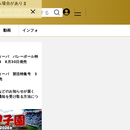
る場合がありま
マイペ
閉じ
検索
メニュ
ー
る
す
ジ
る
動画
インフォ
ィーバ バレーボール特
.4 6月30日発売
ィーバ 部活特集号 3
売
などのお知らせが届く
通知を受け取る方法につ