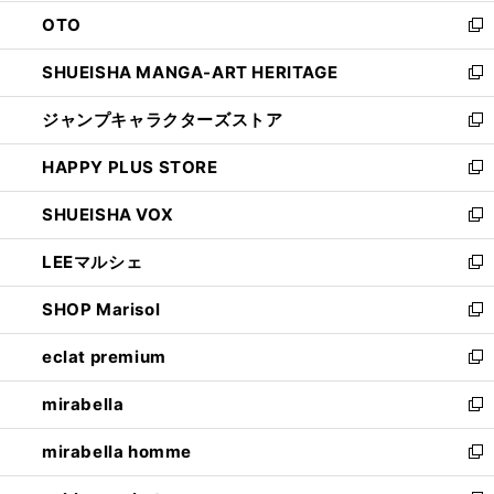
ウ
ン
OTO
で
ド
新
開
ウ
し
SHUEISHA MANGA-ART HERITAGE
く
で
い
新
開
ウ
し
ジャンプキャラクターズストア
く
ィ
い
新
ン
ウ
し
HAPPY PLUS STORE
ド
ィ
い
新
ウ
ン
ウ
し
SHUEISHA VOX
で
ド
ィ
い
新
開
ウ
ン
ウ
し
LEEマルシェ
く
で
ド
ィ
い
新
開
ウ
ン
ウ
し
SHOP Marisol
く
で
ド
ィ
い
新
開
ウ
ン
ウ
し
eclat premium
く
で
ド
ィ
い
新
開
ウ
ン
ウ
し
mirabella
く
で
ド
ィ
い
新
開
ウ
ン
ウ
し
mirabella homme
く
で
ド
ィ
い
新
開
ウ
ン
ウ
し