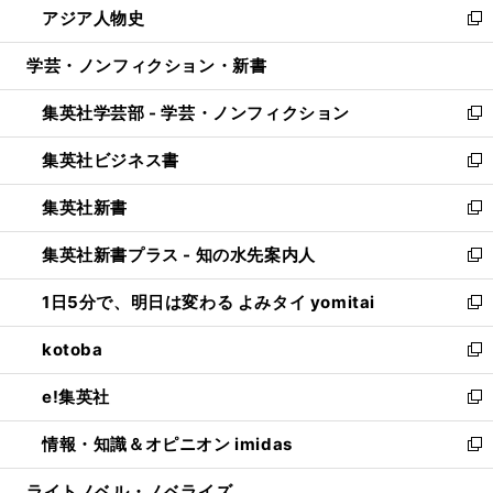
アジア人物史
く
で
ド
ィ
い
新
開
ウ
ン
ウ
し
学芸・ノンフィクション・新書
く
で
ド
ィ
い
開
ウ
ン
ウ
集英社学芸部 - 学芸・ノンフィクション
く
で
ド
ィ
新
開
ウ
ン
し
集英社ビジネス書
く
で
ド
い
新
開
ウ
ウ
し
集英社新書
く
で
ィ
い
新
開
ン
ウ
し
集英社新書プラス - 知の水先案内人
く
ド
ィ
い
新
ウ
ン
ウ
し
1日5分で、明日は変わる よみタイ yomitai
で
ド
ィ
い
新
開
ウ
ン
ウ
し
kotoba
く
で
ド
ィ
い
新
開
ウ
ン
ウ
し
e!集英社
く
で
ド
ィ
い
新
開
ウ
ン
ウ
し
情報・知識＆オピニオン imidas
く
で
ド
ィ
い
新
開
ウ
ン
ウ
し
ライトノベル・ノベライズ
く
で
ド