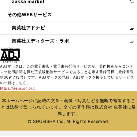
zakka market
く
で
ド
ィ
い
新
開
ウ
ン
ウ
し
その他WEBサービス
く
で
ド
ィ
い
開
ウ
ン
ウ
集英社アドナビ
く
で
ド
ィ
新
開
ウ
ン
し
集英社エディターズ・ラボ
く
で
ド
い
新
開
ウ
ウ
し
く
で
ィ
い
開
ン
ウ
ABJマークは、この電子書店・電子書籍配信サービスが、著作権者からコンテ
く
ド
ィ
ンツ使用許諾を得た正規版配信サービスであることを示す登録商標（登録番号
ウ
ン
第6091713号）です。ABJマークの詳細、ABJマークを掲示しているサービス
で
ド
の一覧はこちら。
開
ウ
https://aebs.or.jp/
新
く
で
し
い
開
本ホームページに記載の文章・画像・写真などを無断で複製するこ
ウ
く
とは法律で禁じられています。全ての著作権は株式会社 集英社に帰
ィ
属します。
ン
ド
© SHUEISHA Inc. All Rights Reserved.
ウ
で
開