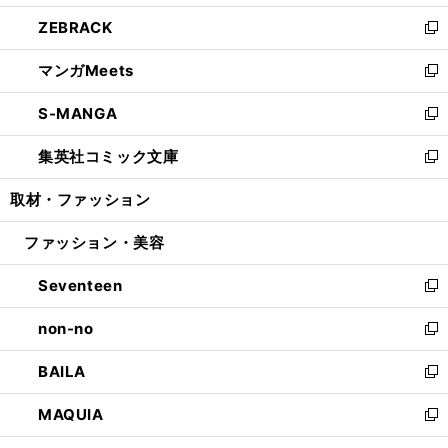
開
ウ
ン
ウ
し
ZEBRACK
く
で
ド
ィ
い
新
開
ウ
ン
ウ
し
マンガMeets
く
で
ド
ィ
い
新
開
ウ
ン
ウ
し
S-MANGA
く
で
ド
ィ
い
新
開
ウ
ン
ウ
し
集英社コミック文庫
く
で
ド
ィ
い
新
開
ウ
ン
ウ
し
取材・ファッション
く
で
ド
ィ
い
開
ウ
ン
ウ
ファッション・美容
く
で
ド
ィ
開
ウ
ン
Seventeen
く
で
ド
新
開
ウ
し
non-no
く
で
い
新
開
ウ
し
BAILA
く
ィ
い
新
ン
ウ
し
MAQUIA
ド
ィ
い
新
ウ
ン
ウ
し