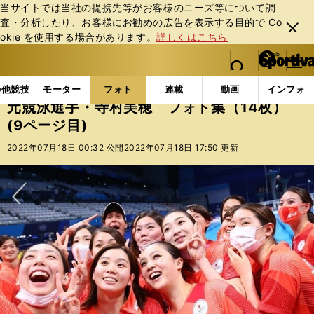
当サイトでは当社の提携先等がお客様のニーズ等について調
査・分析したり、お客様にお勧めの広告を表⽰する⽬的で Co
閉じ
okie を使⽤する場合があります。
詳しくはこちら
る
マイペ
web Sportiva (webスポルティーバ)
検索
メニュ
we
ー
フォトギャラリー
コラムフォト
元競泳選手・寺村美
b
ジ
の他競技
モーター
フォト
連載
動画
インフォ
ス
元競泳選手・寺村美穂 フォト集（14枚）
ポ
(9ページ目)
ル
テ
2022年07月18日 00:32 公開
2022年07月18日 17:50 更新
ィ
ー
バ
次へ