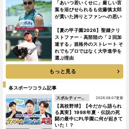
「あいつ若いくせに」厳しい言
葉を浴びせられるも佐藤慎太郎
が貫いた誇りとファンへの思い
5
【夏の甲子園2026】聖隷クリ
ストファー・高部陸の「２回加
速する」規格外のストレート そ
れでもプロではなく大学進学を
選ぶ理由
もっと見る
各スポーツコラム記事
スポルティーバ
2026.08.07更新
動画
【高校野球】【今だから語られ
る真実】1998年夏・伝説の死
闘の最中にPL学園に何が起きて
いた！？