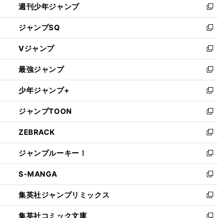
週刊少年ジャンプ
く
新
し
ジャンプSQ
い
新
ウ
し
Vジャンプ
ィ
い
新
ン
ウ
し
最強ジャンプ
ド
ィ
い
新
ウ
ン
ウ
し
少年ジャンプ+
で
ド
ィ
い
新
開
ウ
ン
ウ
し
ジャンプTOON
く
で
ド
ィ
い
新
開
ウ
ン
ウ
し
ZEBRACK
く
で
ド
ィ
い
新
開
ウ
ン
ウ
し
ジャンプルーキー！
く
で
ド
ィ
い
新
開
ウ
ン
ウ
し
S-MANGA
く
で
ド
ィ
い
新
開
ウ
ン
ウ
し
集英社ジャンプリミックス
く
で
ド
ィ
い
新
開
ウ
ン
ウ
し
集英社コミック文庫
く
で
ド
ィ
い
新