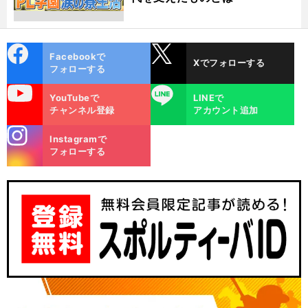
cebo
X
Facebookで
Xでフォローする
ok
フォローする
uTube
LINE
YouTubeで
LINEで
チャンネル登録
アカウント追加
stagra
Instagramで
m
フォローする