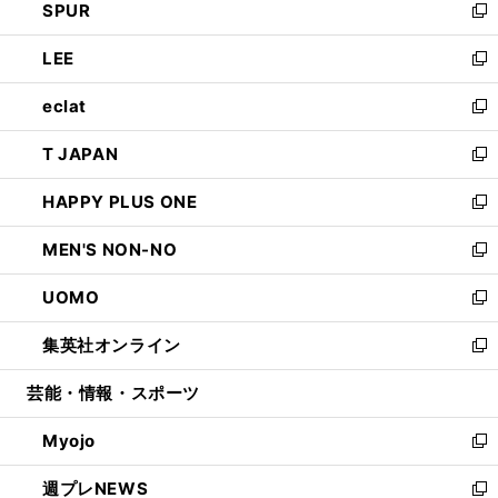
SPUR
で
ド
ィ
い
新
開
ウ
ン
ウ
し
LEE
く
で
ド
ィ
い
新
開
ウ
ン
ウ
し
eclat
く
で
ド
ィ
い
新
開
ウ
ン
ウ
し
T JAPAN
く
で
ド
ィ
い
新
開
ウ
ン
ウ
し
HAPPY PLUS ONE
く
で
ド
ィ
い
新
開
ウ
ン
ウ
し
MEN'S NON-NO
く
で
ド
ィ
い
新
開
ウ
ン
ウ
し
UOMO
く
で
ド
ィ
い
新
開
ウ
ン
ウ
し
集英社オンライン
く
で
ド
ィ
い
新
開
ウ
ン
ウ
し
芸能・情報・スポーツ
く
で
ド
ィ
い
開
ウ
ン
ウ
Myojo
く
で
ド
ィ
新
開
ウ
ン
し
週プレNEWS
く
で
ド
い
新