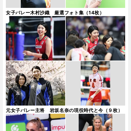
女子バレー木村沙織 厳選フォト集（14枚）
元女子バレー主将 岩坂名奈の現役時代と今（９枚）