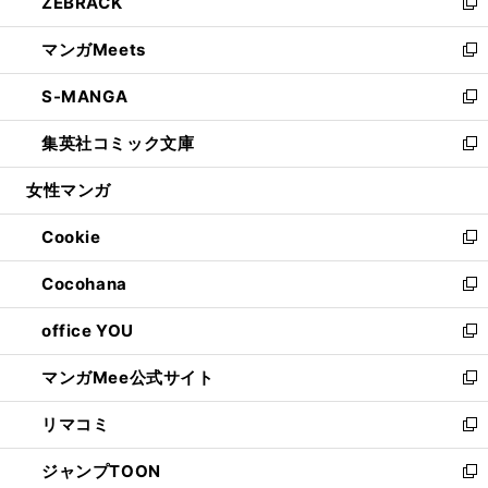
ZEBRACK
く
で
ド
ィ
い
新
開
ウ
ン
ウ
し
マンガMeets
く
で
ド
ィ
い
新
開
ウ
ン
ウ
し
S-MANGA
く
で
ド
ィ
い
新
開
ウ
ン
ウ
し
集英社コミック文庫
く
で
ド
ィ
い
新
開
ウ
ン
ウ
し
女性マンガ
く
で
ド
ィ
い
開
ウ
ン
ウ
Cookie
く
で
ド
ィ
新
開
ウ
ン
し
Cocohana
く
で
ド
い
新
開
ウ
ウ
し
office YOU
く
で
ィ
い
新
開
ン
ウ
し
マンガMee公式サイト
く
ド
ィ
い
新
ウ
ン
ウ
し
リマコミ
で
ド
ィ
い
新
開
ウ
ン
ウ
し
ジャンプTOON
く
で
ド
ィ
い
新