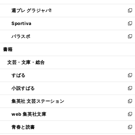
開
ウ
ウ
し
週プレ グラジャパ!
く
で
ィ
い
新
開
ン
ウ
し
Sportiva
く
ド
ィ
い
新
ウ
ン
ウ
し
パラスポ
で
ド
ィ
い
新
開
ウ
ン
ウ
し
書籍
く
で
ド
ィ
い
開
ウ
ン
ウ
文芸・文庫・総合
く
で
ド
ィ
開
ウ
ン
すばる
く
で
ド
新
開
ウ
し
小説すばる
く
で
い
新
開
ウ
し
集英社 文芸ステーション
く
ィ
い
新
ン
ウ
し
web 集英社文庫
ド
ィ
い
新
ウ
ン
ウ
し
青春と読書
で
ド
ィ
い
新
開
ウ
ン
ウ
し