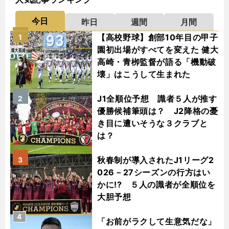
今日
昨日
週間
月間
【高校野球】創部10年目の甲子
1
園初出場がすべてを変えた 健大
高崎・青栁監督が語る「機動破
壊」はこうして生まれた
J1全順位予想 識者５人が推す
2
優勝候補筆頭は？ J2降格の憂
き目に遭いそうな３クラブと
は？
秋春制が導入されたJ1リーグ2
3
026－27シーズンの行方はい
かに!? ５人の識者が全順位を
大胆予想
4
「お前がラクして生意気だな」