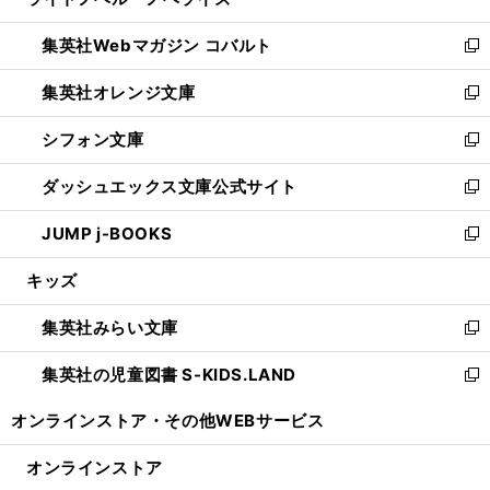
ィ
い
開
ウ
ン
ウ
集英社Webマガジン コバルト
く
で
ド
ィ
新
開
ウ
ン
し
集英社オレンジ文庫
く
で
ド
い
新
開
ウ
ウ
し
シフォン文庫
く
で
ィ
い
新
開
ン
ウ
し
ダッシュエックス文庫公式サイト
く
ド
ィ
い
新
ウ
ン
ウ
し
JUMP j-BOOKS
で
ド
ィ
い
新
開
ウ
ン
ウ
し
キッズ
く
で
ド
ィ
い
開
ウ
ン
ウ
集英社みらい文庫
く
で
ド
ィ
新
開
ウ
ン
し
集英社の児童図書 S-KIDS.LAND
く
で
ド
い
新
開
ウ
ウ
し
オンラインストア・
その他WEBサービス
く
で
ィ
い
開
ン
ウ
オンラインストア
く
ド
ィ