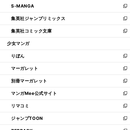
ン
ウ
し
S-MANGA
く
で
ド
ィ
い
新
開
ウ
ン
ウ
し
集英社ジャンプリミックス
く
で
ド
ィ
い
新
開
ウ
ン
ウ
し
集英社コミック文庫
く
で
ド
ィ
い
新
開
ウ
ン
ウ
し
少女マンガ
く
で
ド
ィ
い
開
ウ
ン
ウ
りぼん
く
で
ド
ィ
新
開
ウ
ン
し
マーガレット
く
で
ド
い
新
開
ウ
ウ
し
別冊マーガレット
く
で
ィ
い
新
開
ン
ウ
し
マンガMee公式サイト
く
ド
ィ
い
新
ウ
ン
ウ
し
リマコミ
で
ド
ィ
い
新
開
ウ
ン
ウ
し
ジャンプTOON
く
で
ド
ィ
い
新
開
ウ
ン
ウ
し