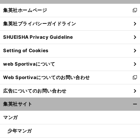
開
く/
集英社ホームページ
新
閉
し
じ
集英社プライバシーガイドライン
い
る
ウ
SHUEISHA Privacy Guideline
ィ
ン
Setting of Cookies
ド
ウ
web Sportivaについて
で
開
Web Sportivaについてのお問い合わせ
く
新
し
広告についてのお問い合わせ
い
ウ
集英社サイト
ィ
開
ン
く/
マンガ
ド
閉
ウ
じ
少年マンガ
で
る
開