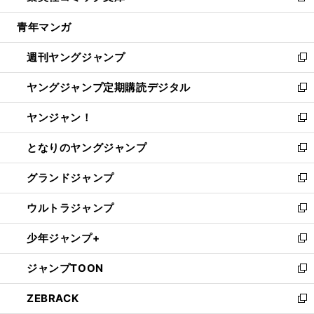
開
ウ
ン
ウ
し
青年マンガ
く
で
ド
ィ
い
開
ウ
ン
ウ
週刊ヤングジャンプ
く
で
ド
ィ
新
開
ウ
ン
し
ヤングジャンプ定期購読デジタル
く
で
ド
い
新
開
ウ
ウ
し
ヤンジャン！
く
で
ィ
い
新
開
ン
ウ
し
となりのヤングジャンプ
く
ド
ィ
い
新
ウ
ン
ウ
し
グランドジャンプ
で
ド
ィ
い
新
開
ウ
ン
ウ
し
ウルトラジャンプ
く
で
ド
ィ
い
新
開
ウ
ン
ウ
し
少年ジャンプ+
く
で
ド
ィ
い
新
開
ウ
ン
ウ
し
ジャンプTOON
く
で
ド
ィ
い
新
開
ウ
ン
ウ
し
ZEBRACK
く
で
ド
ィ
い
新
開
ウ