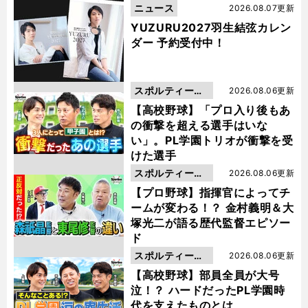
ニュース
2026.08.07更新
YUZURU2027羽生結弦カレン
ダー 予約受付中！
スポルティーバ
2026.08.06更新
動画
【高校野球】「プロ入り後もあ
の衝撃を超える選手はいな
い」。PL学園トリオが衝撃を受
けた選手
スポルティーバ
2026.08.06更新
動画
【プロ野球】指揮官によってチ
ームが変わる！？ 金村義明＆大
塚光二が語る歴代監督エピソー
ド
スポルティーバ
2026.08.06更新
動画
【高校野球】部員全員が大号
泣！？ ハードだったPL学園時
代を支えたものとは