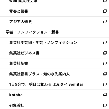
web 集英社文庫
ド
ィ
い
新
ウ
ン
ウ
し
青春と読書
で
ド
ィ
い
新
開
ウ
ン
ウ
し
アジア人物史
く
で
ド
ィ
い
新
開
ウ
ン
ウ
し
学芸・ノンフィクション・新書
く
で
ド
ィ
い
開
ウ
ン
ウ
集英社学芸部 - 学芸・ノンフィクション
く
で
ド
ィ
新
開
ウ
ン
し
集英社ビジネス書
く
で
ド
い
新
開
ウ
ウ
し
集英社新書
く
で
ィ
い
新
開
ン
ウ
し
集英社新書プラス - 知の水先案内人
く
ド
ィ
い
新
ウ
ン
ウ
し
1日5分で、明日は変わる よみタイ yomitai
で
ド
ィ
い
新
開
ウ
ン
ウ
し
kotoba
く
で
ド
ィ
い
新
開
ウ
ン
ウ
し
e!集英社
く
で
ド
ィ
い
新