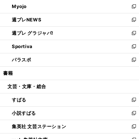
ン
ウ
Myojo
く
で
ド
ィ
新
開
ウ
ン
し
週プレNEWS
く
で
ド
い
新
開
ウ
ウ
し
週プレ グラジャパ!
く
で
ィ
い
新
開
ン
ウ
し
Sportiva
く
ド
ィ
い
新
ウ
ン
ウ
し
パラスポ
で
ド
ィ
い
新
開
ウ
ン
ウ
し
書籍
く
で
ド
ィ
い
開
ウ
ン
ウ
文芸・文庫・総合
く
で
ド
ィ
開
ウ
ン
すばる
く
で
ド
新
開
ウ
し
小説すばる
く
で
い
新
開
ウ
し
集英社 文芸ステーション
く
ィ
い
新
ン
ウ
し