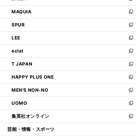
ン
ウ
し
MAQUIA
ド
ィ
い
新
ウ
ン
ウ
し
SPUR
で
ド
ィ
い
新
開
ウ
ン
ウ
し
LEE
く
で
ド
ィ
い
新
開
ウ
ン
ウ
し
eclat
く
で
ド
ィ
い
新
開
ウ
ン
ウ
し
T JAPAN
く
で
ド
ィ
い
新
開
ウ
ン
ウ
し
HAPPY PLUS ONE
く
で
ド
ィ
い
新
開
ウ
ン
ウ
し
MEN'S NON-NO
く
で
ド
ィ
い
新
開
ウ
ン
ウ
し
UOMO
く
で
ド
ィ
い
新
開
ウ
ン
ウ
し
集英社オンライン
く
で
ド
ィ
い
新
開
ウ
ン
ウ
し
芸能・情報・スポーツ
く
で
ド
ィ
い
開
ウ