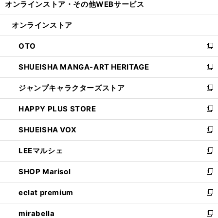
オンラインストア・
その他WEBサービス
く
で
ィ
い
開
ン
ウ
オンラインストア
く
ド
ィ
ウ
ン
OTO
で
ド
新
開
ウ
し
SHUEISHA MANGA-ART HERITAGE
く
で
い
新
開
ウ
し
ジャンプキャラクターズストア
く
ィ
い
新
ン
ウ
し
HAPPY PLUS STORE
ド
ィ
い
新
ウ
ン
ウ
し
SHUEISHA VOX
で
ド
ィ
い
新
開
ウ
ン
ウ
し
LEEマルシェ
く
で
ド
ィ
い
新
開
ウ
ン
ウ
し
SHOP Marisol
く
で
ド
ィ
い
新
開
ウ
ン
ウ
し
eclat premium
く
で
ド
ィ
い
新
開
ウ
ン
ウ
し
mirabella
く
で
ド
ィ
い
新