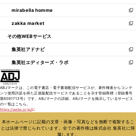
開
ウ
ン
ウ
し
mirabella homme
く
で
ド
ィ
い
新
開
ウ
ン
ウ
し
zakka market
く
で
ド
ィ
い
新
開
ウ
ン
ウ
し
その他WEBサービス
く
で
ド
ィ
い
開
ウ
ン
ウ
集英社アドナビ
く
で
ド
ィ
新
開
ウ
ン
し
集英社エディターズ・ラボ
く
で
ド
い
新
開
ウ
ウ
し
く
で
ィ
い
開
ン
ウ
ABJマークは、この電子書店・電子書籍配信サービスが、著作権者からコンテ
く
ド
ィ
ンツ使用許諾を得た正規版配信サービスであることを示す登録商標（登録番号
ウ
ン
第6091713号）です。ABJマークの詳細、ABJマークを掲示しているサービス
で
ド
の一覧はこちら。
開
ウ
https://aebs.or.jp/
新
く
で
し
い
開
本ホームページに記載の文章・画像・写真などを無断で複製するこ
ウ
く
とは法律で禁じられています。全ての著作権は株式会社 集英社に帰
ィ
属します。
ン