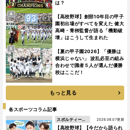
は？
4
【高校野球】創部10年目の甲子
園初出場がすべてを変えた 健大
高崎・青栁監督が語る「機動破
壊」はこうして生まれた
5
【夏の甲子園2026】「優勝は
横浜じゃない」 波乱必至の組み
合わせで識者５人が選んだ優勝
校はここだ！
もっと見る
各スポーツコラム記事
スポルティーバ
2026.08.07更新
動画
【高校野球】【今だから語られ