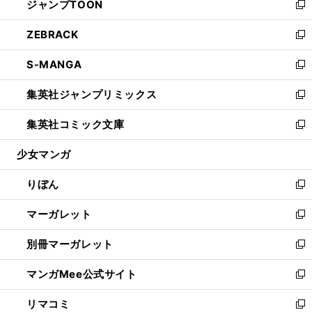
ジャンプTOON
く
で
ド
ィ
い
新
開
ウ
ン
ウ
し
ZEBRACK
く
で
ド
ィ
い
新
開
ウ
ン
ウ
し
S-MANGA
く
で
ド
ィ
い
新
開
ウ
ン
ウ
し
集英社ジャンプリミックス
く
で
ド
ィ
い
新
開
ウ
ン
ウ
し
集英社コミック文庫
く
で
ド
ィ
い
新
開
ウ
ン
ウ
し
少女マンガ
く
で
ド
ィ
い
開
ウ
ン
ウ
りぼん
く
で
ド
ィ
新
開
ウ
ン
し
マーガレット
く
で
ド
い
新
開
ウ
ウ
し
別冊マーガレット
く
で
ィ
い
新
開
ン
ウ
し
マンガMee公式サイト
く
ド
ィ
い
新
ウ
ン
ウ
し
リマコミ
で
ド
ィ
い
新