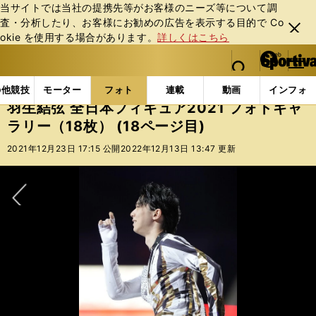
当サイトでは当社の提携先等がお客様のニーズ等について調
査・分析したり、お客様にお勧めの広告を表⽰する⽬的で Co
閉じ
okie を使⽤する場合があります。
詳しくはこちら
る
マイペ
web Sportiva (webスポルティーバ)
検索
メニュ
we
ー
フォトギャラリー
羽生結弦 全日本フィギュア2021 フォ
b
ジ
の他競技
モーター
フォト
連載
動画
インフォ
ス
羽生結弦 全日本フィギュア2021 フォトギャ
ポ
ラリー（18枚） (18ページ目)
ル
テ
2021年12月23日 17:15 公開
2022年12月13日 13:47 更新
ィ
ー
バ
次へ