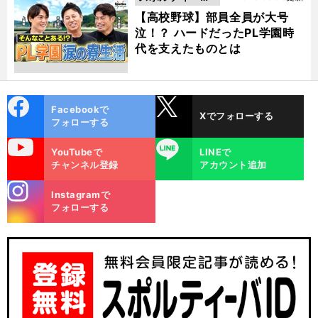
動画
【高校野球】部員全員が大号
泣！？ ハードだったPL学園時
代を支えたものとは
cebo
X
Facebookで
Xでフォローする
ok
フォローする
uTube
LINE
YouTubeで
LINEで
チャンネル登録
アカウント追加
stagra
Instagramで
m
フォローする