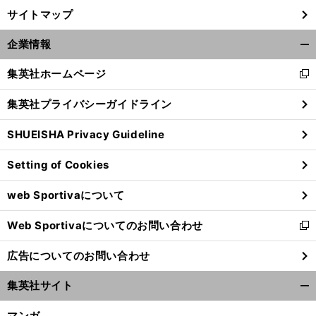
サイトマップ
企業情報
開
く/
集英社ホームページ
新
閉
し
じ
集英社プライバシーガイドライン
い
る
ウ
SHUEISHA Privacy Guideline
ィ
ン
Setting of Cookies
ド
ウ
web Sportivaについて
で
開
Web Sportivaについてのお問い合わせ
く
新
し
広告についてのお問い合わせ
い
ウ
集英社サイト
ィ
開
ン
く/
マンガ