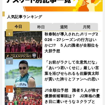
人気記事ランキング
今日
昨日
週間
月間
秋春制が導入されたJ1リーグ2
1
026－27シーズンの行方はい
かに!? ５人の識者が全順位を
大胆予想
「お前がラクして生意気だな」
2
「あいつ若いくせに」厳しい言
葉を浴びせられるも佐藤慎太郎
が貫いた誇りとファンへの思い
J1全順位予想 識者５人が推す
3
優勝候補筆頭は？ J2降格の憂
き目に遭いそうな３クラブと