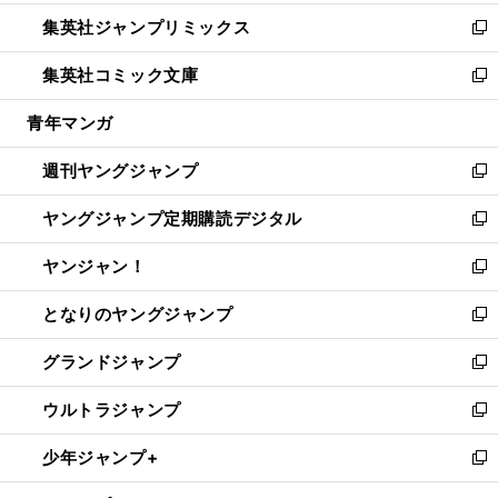
開
ウ
ン
ウ
し
集英社ジャンプリミックス
く
で
ド
ィ
い
新
開
ウ
ン
ウ
し
集英社コミック文庫
く
で
ド
ィ
い
新
開
ウ
ン
ウ
し
青年マンガ
く
で
ド
ィ
い
開
ウ
ン
ウ
週刊ヤングジャンプ
く
で
ド
ィ
新
開
ウ
ン
し
ヤングジャンプ定期購読デジタル
く
で
ド
い
新
開
ウ
ウ
し
ヤンジャン！
く
で
ィ
い
新
開
ン
ウ
し
となりのヤングジャンプ
く
ド
ィ
い
新
ウ
ン
ウ
し
グランドジャンプ
で
ド
ィ
い
新
開
ウ
ン
ウ
し
ウルトラジャンプ
く
で
ド
ィ
い
新
開
ウ
ン
ウ
し
少年ジャンプ+
く
で
ド
ィ
い
新
開
ウ
ン
ウ
し