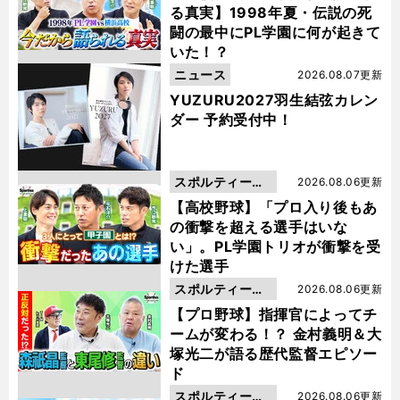
る真実】1998年夏・伝説の死
闘の最中にPL学園に何が起きて
いた！？
ニュース
2026.08.07更新
YUZURU2027羽生結弦カレン
ダー 予約受付中！
スポルティーバ
2026.08.06更新
動画
【高校野球】「プロ入り後もあ
の衝撃を超える選手はいな
い」。PL学園トリオが衝撃を受
けた選手
スポルティーバ
2026.08.06更新
動画
【プロ野球】指揮官によってチ
ームが変わる！？ 金村義明＆大
塚光二が語る歴代監督エピソー
ド
スポルティーバ
2026.08.06更新