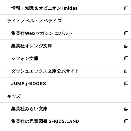
開
ウ
ン
ウ
し
情報・知識＆オピニオン imidas
く
で
ド
ィ
い
新
開
ウ
ン
ウ
し
ライトノベル・ノベライズ
く
で
ド
ィ
い
開
ウ
ン
ウ
集英社Webマガジン コバルト
く
で
ド
ィ
新
開
ウ
ン
し
集英社オレンジ文庫
く
で
ド
い
新
開
ウ
ウ
し
シフォン文庫
く
で
ィ
い
新
開
ン
ウ
し
ダッシュエックス文庫公式サイト
く
ド
ィ
い
新
ウ
ン
ウ
し
JUMP j-BOOKS
で
ド
ィ
い
新
開
ウ
ン
ウ
し
キッズ
く
で
ド
ィ
い
開
ウ
ン
ウ
集英社みらい文庫
く
で
ド
ィ
新
開
ウ
ン
し
集英社の児童図書 S-KIDS.LAND
く
で
ド
い
新
開
ウ
ウ
し