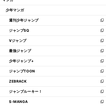
ド
閉
ウ
じ
少年マンガ
で
る
開
週刊少年ジャンプ
く
新
し
ジャンプSQ
い
新
ウ
し
Vジャンプ
ィ
い
新
ン
ウ
し
最強ジャンプ
ド
ィ
い
新
ウ
ン
ウ
し
少年ジャンプ+
で
ド
ィ
い
新
開
ウ
ン
ウ
し
ジャンプTOON
く
で
ド
ィ
い
新
開
ウ
ン
ウ
し
ZEBRACK
く
で
ド
ィ
い
新
開
ウ
ン
ウ
し
ジャンプルーキー！
く
で
ド
ィ
い
新
開
ウ
ン
ウ
し
S-MANGA
く
で
ド
ィ
い
新