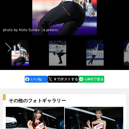
前へ
photo by Noto Sunao（a presto）
photo by Noto Sunao（a presto）
いいね
Xでポストする
LINEで送る
line
faceboo
x
k
その他のフォトギャラリー