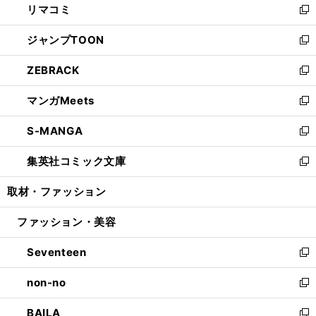
リマコミ
で
ド
ィ
い
新
開
ウ
ン
ウ
し
ジャンプTOON
く
で
ド
ィ
い
新
開
ウ
ン
ウ
し
ZEBRACK
く
で
ド
ィ
い
新
開
ウ
ン
ウ
し
マンガMeets
く
で
ド
ィ
い
新
開
ウ
ン
ウ
し
S-MANGA
く
で
ド
ィ
い
新
開
ウ
ン
ウ
し
集英社コミック文庫
く
で
ド
ィ
い
新
開
ウ
ン
ウ
し
取材・ファッション
く
で
ド
ィ
い
開
ウ
ン
ウ
ファッション・美容
く
で
ド
ィ
開
ウ
ン
Seventeen
く
で
ド
新
開
ウ
し
non-no
く
で
い
新
開
ウ
し
BAILA
く
ィ
い
新