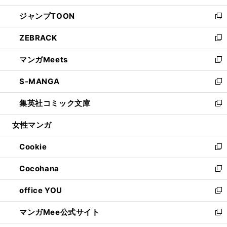
開
ウ
ン
ウ
し
ジャンプTOON
く
で
ド
ィ
い
新
開
ウ
ン
ウ
し
ZEBRACK
く
で
ド
ィ
い
新
開
ウ
ン
ウ
し
マンガMeets
く
で
ド
ィ
い
新
開
ウ
ン
ウ
し
S-MANGA
く
で
ド
ィ
い
新
開
ウ
ン
ウ
し
集英社コミック文庫
く
で
ド
ィ
い
新
開
ウ
ン
ウ
し
女性マンガ
く
で
ド
ィ
い
開
ウ
ン
ウ
Cookie
く
で
ド
ィ
新
開
ウ
ン
し
Cocohana
く
で
ド
い
新
開
ウ
ウ
し
office YOU
く
で
ィ
い
新
開
ン
ウ
し
マンガMee公式サイト
く
ド
ィ
い
新
ウ
ン
ウ
し