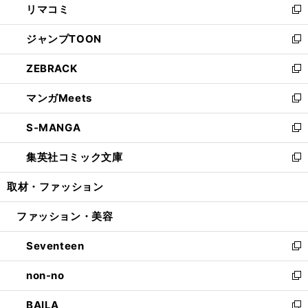
リマコミ
で
ド
ィ
い
新
開
ウ
ン
ウ
し
ジャンプTOON
く
で
ド
ィ
い
新
開
ウ
ン
ウ
し
ZEBRACK
く
で
ド
ィ
い
新
開
ウ
ン
ウ
し
マンガMeets
く
で
ド
ィ
い
新
開
ウ
ン
ウ
し
S-MANGA
く
で
ド
ィ
い
新
開
ウ
ン
ウ
し
集英社コミック文庫
く
で
ド
ィ
い
新
開
ウ
ン
ウ
し
取材・ファッション
く
で
ド
ィ
い
開
ウ
ン
ウ
ファッション・美容
く
で
ド
ィ
開
ウ
ン
Seventeen
く
で
ド
新
開
ウ
し
non-no
く
で
い
新
開
ウ
し
BAILA
く
ィ
い
新