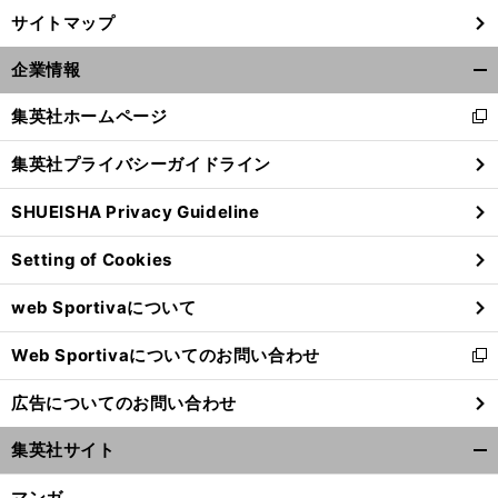
サイトマップ
企業情報
開
く/
集英社ホームページ
新
閉
し
じ
集英社プライバシーガイドライン
い
る
ウ
SHUEISHA Privacy Guideline
ィ
ン
Setting of Cookies
ド
ウ
web Sportivaについて
で
開
Web Sportivaについてのお問い合わせ
く
新
し
広告についてのお問い合わせ
い
ウ
集英社サイト
ィ
開
ン
く/
マンガ