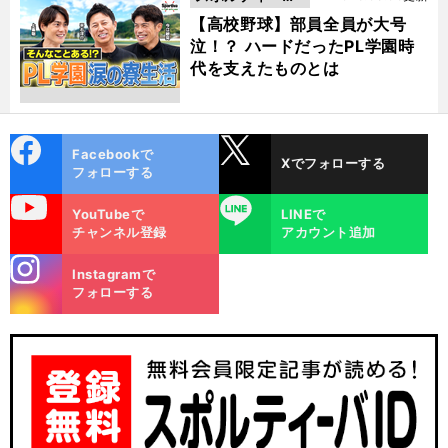
動画
【高校野球】部員全員が大号
泣！？ ハードだったPL学園時
代を支えたものとは
cebo
X
Facebookで
Xでフォローする
ok
フォローする
uTube
LINE
YouTubeで
LINEで
チャンネル登録
アカウント追加
stagra
Instagramで
m
フォローする