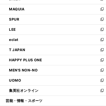
ン
ウ
し
MAQUIA
ド
ィ
い
新
ウ
ン
ウ
し
SPUR
で
ド
ィ
い
新
開
ウ
ン
ウ
し
LEE
く
で
ド
ィ
い
新
開
ウ
ン
ウ
し
eclat
く
で
ド
ィ
い
新
開
ウ
ン
ウ
し
T JAPAN
く
で
ド
ィ
い
新
開
ウ
ン
ウ
し
HAPPY PLUS ONE
く
で
ド
ィ
い
新
開
ウ
ン
ウ
し
MEN'S NON-NO
く
で
ド
ィ
い
新
開
ウ
ン
ウ
し
UOMO
く
で
ド
ィ
い
新
開
ウ
ン
ウ
し
集英社オンライン
く
で
ド
ィ
い
新
開
ウ
ン
ウ
し
芸能・情報・スポーツ
く
で
ド
ィ
い
開
ウ