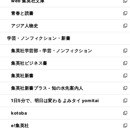
web 集英社文庫
ド
ィ
い
新
ウ
ン
ウ
し
青春と読書
で
ド
ィ
い
新
開
ウ
ン
ウ
し
アジア人物史
く
で
ド
ィ
い
新
開
ウ
ン
ウ
し
学芸・ノンフィクション・新書
く
で
ド
ィ
い
開
ウ
ン
ウ
集英社学芸部 - 学芸・ノンフィクション
く
で
ド
ィ
新
開
ウ
ン
し
集英社ビジネス書
く
で
ド
い
新
開
ウ
ウ
し
集英社新書
く
で
ィ
い
新
開
ン
ウ
し
集英社新書プラス - 知の水先案内人
く
ド
ィ
い
新
ウ
ン
ウ
し
1日5分で、明日は変わる よみタイ yomitai
で
ド
ィ
い
新
開
ウ
ン
ウ
し
kotoba
く
で
ド
ィ
い
新
開
ウ
ン
ウ
し
e!集英社
く
で
ド
ィ
い
新