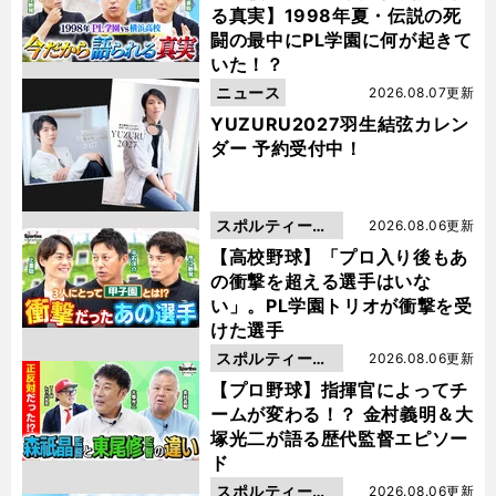
る真実】1998年夏・伝説の死
闘の最中にPL学園に何が起きて
いた！？
ニュース
2026.08.07更新
YUZURU2027羽生結弦カレン
ダー 予約受付中！
スポルティーバ
2026.08.06更新
動画
【高校野球】「プロ入り後もあ
の衝撃を超える選手はいな
い」。PL学園トリオが衝撃を受
けた選手
スポルティーバ
2026.08.06更新
動画
【プロ野球】指揮官によってチ
ームが変わる！？ 金村義明＆大
塚光二が語る歴代監督エピソー
ド
スポルティーバ
2026.08.06更新