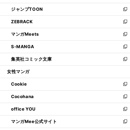
開
ウ
ン
ウ
し
ジャンプTOON
く
で
ド
ィ
い
新
開
ウ
ン
ウ
し
ZEBRACK
く
で
ド
ィ
い
新
開
ウ
ン
ウ
し
マンガMeets
く
で
ド
ィ
い
新
開
ウ
ン
ウ
し
S-MANGA
く
で
ド
ィ
い
新
開
ウ
ン
ウ
し
集英社コミック文庫
く
で
ド
ィ
い
新
開
ウ
ン
ウ
し
女性マンガ
く
で
ド
ィ
い
開
ウ
ン
ウ
Cookie
く
で
ド
ィ
新
開
ウ
ン
し
Cocohana
く
で
ド
い
新
開
ウ
ウ
し
office YOU
く
で
ィ
い
新
開
ン
ウ
し
マンガMee公式サイト
く
ド
ィ
い
新
ウ
ン
ウ
し