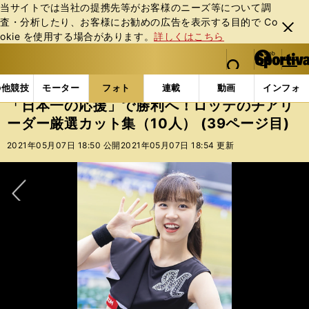
当サイトでは当社の提携先等がお客様のニーズ等について調
査・分析したり、お客様にお勧めの広告を表⽰する⽬的で Co
閉じ
okie を使⽤する場合があります。
詳しくはこちら
る
マイペ
web Sportiva (webスポルティーバ)
検索
メニュ
we
ー
フォトギャラリー
スポーツビーナスギャラリー
「日
b
ジ
の他競技
モーター
フォト
連載
動画
インフォ
ス
「日本一の応援」で勝利へ！ロッテのチアリ
ポ
ーダー厳選カット集（10人） (39ページ目)
ル
テ
2021年05月07日 18:50 公開
2021年05月07日 18:54 更新
ィ
ー
バ
次へ