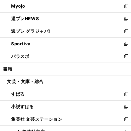
ン
ウ
Myojo
く
で
ド
ィ
新
開
ウ
ン
し
週プレNEWS
く
で
ド
い
新
開
ウ
ウ
し
週プレ グラジャパ!
く
で
ィ
い
新
開
ン
ウ
し
Sportiva
く
ド
ィ
い
新
ウ
ン
ウ
し
パラスポ
で
ド
ィ
い
新
開
ウ
ン
ウ
し
書籍
く
で
ド
ィ
い
開
ウ
ン
ウ
文芸・文庫・総合
く
で
ド
ィ
開
ウ
ン
すばる
く
で
ド
新
開
ウ
し
小説すばる
く
で
い
新
開
ウ
し
集英社 文芸ステーション
く
ィ
い
新
ン
ウ
し