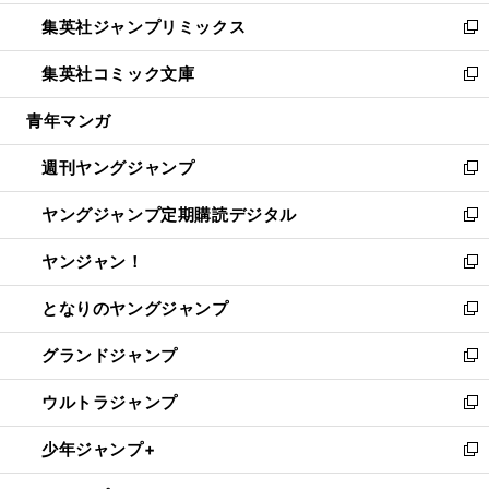
開
ウ
ン
ウ
し
集英社ジャンプリミックス
く
で
ド
ィ
い
新
開
ウ
ン
ウ
し
集英社コミック文庫
く
で
ド
ィ
い
新
開
ウ
ン
ウ
し
青年マンガ
く
で
ド
ィ
い
開
ウ
ン
ウ
週刊ヤングジャンプ
く
で
ド
ィ
新
開
ウ
ン
し
ヤングジャンプ定期購読デジタル
く
で
ド
い
新
開
ウ
ウ
し
ヤンジャン！
く
で
ィ
い
新
開
ン
ウ
し
となりのヤングジャンプ
く
ド
ィ
い
新
ウ
ン
ウ
し
グランドジャンプ
で
ド
ィ
い
新
開
ウ
ン
ウ
し
ウルトラジャンプ
く
で
ド
ィ
い
新
開
ウ
ン
ウ
し
少年ジャンプ+
く
で
ド
ィ
い
新
開
ウ
ン
ウ
し