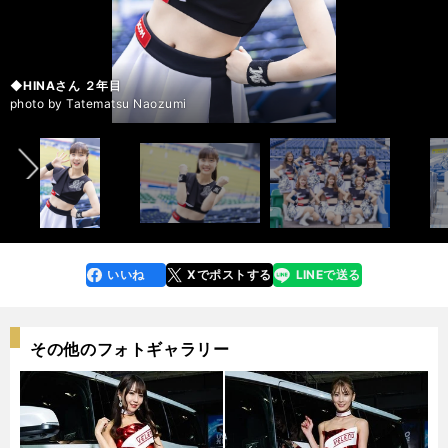
◆ASUKAさん ７年目 リーダー
◆ASUKAさん ７年目 リーダー
◆ASUKAさん ７年目 リーダー
◆ASUKAさん ７年目 リーダー
◆TOKOさん ５年目 サブリーダー
◆TOKOさん ５年目 サブリーダー
◆TOKOさん ５年目 サブリーダー
◆TOKOさん ５年目 サブリーダー
◆YUKAさん ４年目 サブリーダー
◆YUKAさん ４年目 サブリーダー
◆YUKAさん ４年目 サブリーダー
◆YUKAさん ４年目 サブリーダー
◆MINAMIさん ３年目
◆MINAMIさん ３年目
◆MINAMIさん ３年目
◆MINAMIさん ３年目
◆RINOさん ２年目
◆RINOさん ２年目
◆RINOさん ２年目
◆RINOさん ２年目
◆MANAMIさん ６年目
◆MANAMIさん ６年目
◆MANAMIさん ６年目
◆MANAMIさん ６年目
◆YUKIさん ７年目
◆YUKIさん ７年目
◆YUKIさん ７年目
◆YUKIさん ７年目
◆MOEMIさん ２年目
◆MOEMIさん ２年目
◆MOEMIさん ２年目
◆MOEMIさん ２年目
◆YUIさん ５年目
◆YUIさん ５年目
◆YUIさん ５年目
◆YUIさん ５年目
◆HINAさん ２年目
◆HINAさん ２年目
◆HINAさん ２年目
◆HINAさん ２年目
M☆Splash!!のメンバーたち
前へ
photo by Tatematsu Naozumi
photo by Tatematsu Naozumi
photo by Tatematsu Naozumi
photo by Tatematsu Naozumi
photo by Tatematsu Naozumi
photo by Tatematsu Naozumi
photo by Tatematsu Naozumi
photo by Tatematsu Naozumi
photo by Tatematsu Naozumi
photo by Tatematsu Naozumi
photo by Tatematsu Naozumi
photo by Tatematsu Naozumi
photo by Tatematsu Naozumi
photo by Tatematsu Naozumi
photo by Tatematsu Naozumi
photo by Tatematsu Naozumi
photo by Tatematsu Naozumi
photo by Tatematsu Naozumi
photo by Tatematsu Naozumi
photo by Tatematsu Naozumi
photo by Tatematsu Naozumi
photo by Tatematsu Naozumi
photo by Tatematsu Naozumi
photo by Tatematsu Naozumi
photo by Tatematsu Naozumi
photo by Tatematsu Naozumi
photo by Tatematsu Naozumi
photo by Tatematsu Naozumi
photo by Tatematsu Naozumi
photo by Tatematsu Naozumi
photo by Tatematsu Naozumi
photo by Tatematsu Naozumi
photo by Tatematsu Naozumi
photo by Tatematsu Naozumi
photo by Tatematsu Naozumi
photo by Tatematsu Naozumi
photo by Tatematsu Naozumi
photo by Tatematsu Naozumi
photo by Tatematsu Naozumi
photo by Tatematsu Naozumi
photo by Tatematsu Naozumi
いいね
Xでポストする
LINEで送る
line
faceboo
x
k
その他のフォトギャラリー