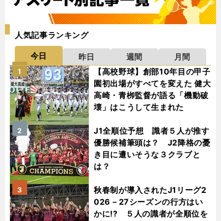
人気記事ランキング
今日
昨日
週間
月間
【高校野球】創部10年目の甲子
1
園初出場がすべてを変えた 健大
高崎・青栁監督が語る「機動破
壊」はこうして生まれた
J1全順位予想 識者５人が推す
2
優勝候補筆頭は？ J2降格の憂
き目に遭いそうな３クラブと
は？
秋春制が導入されたJ1リーグ2
3
026－27シーズンの行方はい
かに!? ５人の識者が全順位を