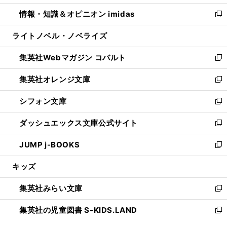
開
ウ
ン
ウ
し
情報・知識＆オピニオン imidas
く
で
ド
ィ
い
新
開
ウ
ン
ウ
し
ライトノベル・ノベライズ
く
で
ド
ィ
い
開
ウ
ン
ウ
集英社Webマガジン コバルト
く
で
ド
ィ
新
開
ウ
ン
し
集英社オレンジ文庫
く
で
ド
い
新
開
ウ
ウ
し
シフォン文庫
く
で
ィ
い
新
開
ン
ウ
し
ダッシュエックス文庫公式サイト
く
ド
ィ
い
新
ウ
ン
ウ
し
JUMP j-BOOKS
で
ド
ィ
い
新
開
ウ
ン
ウ
し
キッズ
く
で
ド
ィ
い
開
ウ
ン
ウ
集英社みらい文庫
く
で
ド
ィ
新
開
ウ
ン
し
集英社の児童図書 S-KIDS.LAND
く
で
ド
い
新
開
ウ
ウ
し