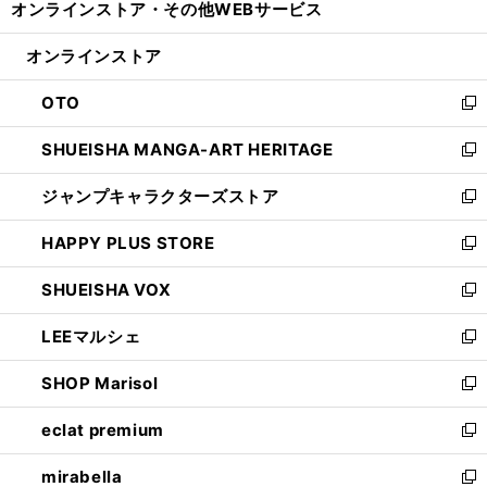
オンラインストア・
その他WEBサービス
く
で
ィ
い
開
ン
ウ
オンラインストア
く
ド
ィ
ウ
ン
OTO
で
ド
新
開
ウ
し
SHUEISHA MANGA-ART HERITAGE
く
で
い
新
開
ウ
し
ジャンプキャラクターズストア
く
ィ
い
新
ン
ウ
し
HAPPY PLUS STORE
ド
ィ
い
新
ウ
ン
ウ
し
SHUEISHA VOX
で
ド
ィ
い
新
開
ウ
ン
ウ
し
LEEマルシェ
く
で
ド
ィ
い
新
開
ウ
ン
ウ
し
SHOP Marisol
く
で
ド
ィ
い
新
開
ウ
ン
ウ
し
eclat premium
く
で
ド
ィ
い
新
開
ウ
ン
ウ
し
mirabella
く
で
ド
ィ
い
新