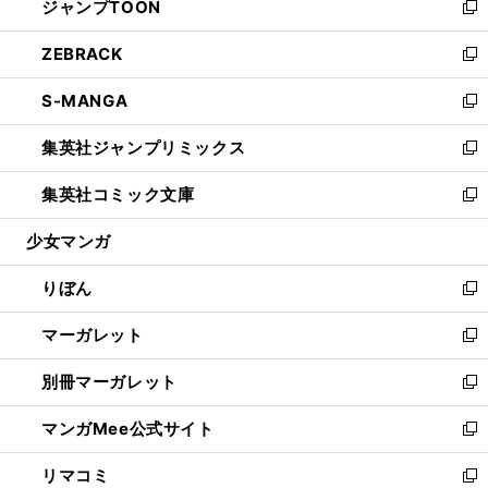
ジャンプTOON
く
で
ド
ィ
い
新
開
ウ
ン
ウ
し
ZEBRACK
く
で
ド
ィ
い
新
開
ウ
ン
ウ
し
S-MANGA
く
で
ド
ィ
い
新
開
ウ
ン
ウ
し
集英社ジャンプリミックス
く
で
ド
ィ
い
新
開
ウ
ン
ウ
し
集英社コミック文庫
く
で
ド
ィ
い
新
開
ウ
ン
ウ
し
少女マンガ
く
で
ド
ィ
い
開
ウ
ン
ウ
りぼん
く
で
ド
ィ
新
開
ウ
ン
し
マーガレット
く
で
ド
い
新
開
ウ
ウ
し
別冊マーガレット
く
で
ィ
い
新
開
ン
ウ
し
マンガMee公式サイト
く
ド
ィ
い
新
ウ
ン
ウ
し
リマコミ
で
ド
ィ
い
新