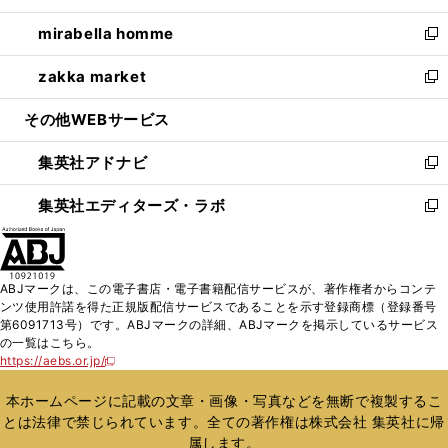
開
ウ
ン
ウ
し
mirabella homme
く
で
ド
ィ
い
新
開
ウ
ン
ウ
し
zakka market
く
で
ド
ィ
い
新
開
ウ
ン
ウ
し
その他WEBサービス
く
で
ド
ィ
い
開
ウ
ン
ウ
集英社アドナビ
く
で
ド
ィ
新
開
ウ
ン
し
集英社エディターズ・ラボ
く
で
ド
い
新
開
ウ
ウ
し
く
で
ィ
い
開
ン
ウ
ABJマークは、この電子書店・電子書籍配信サービスが、著作権者からコンテ
く
ド
ィ
ンツ使用許諾を得た正規版配信サービスであることを示す登録商標（登録番号
ウ
ン
第6091713号）です。ABJマークの詳細、ABJマークを掲示しているサービス
で
ド
の一覧はこちら。
開
ウ
https://aebs.or.jp/
新
く
で
し
い
開
本ホームページに記載の文章・画像・写真などを無断で複製するこ
ウ
く
とは法律で禁じられています。全ての著作権は株式会社 集英社に帰
ィ
属します。
ン