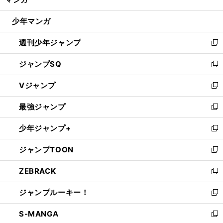
ド
閉
ウ
じ
少年マンガ
で
る
開
週刊少年ジャンプ
く
新
し
ジャンプSQ
い
新
ウ
し
Vジャンプ
ィ
い
新
ン
ウ
し
最強ジャンプ
ド
ィ
い
新
ウ
ン
ウ
し
少年ジャンプ+
で
ド
ィ
い
新
開
ウ
ン
ウ
し
ジャンプTOON
く
で
ド
ィ
い
新
開
ウ
ン
ウ
し
ZEBRACK
く
で
ド
ィ
い
新
開
ウ
ン
ウ
し
ジャンプルーキー！
く
で
ド
ィ
い
新
開
ウ
ン
ウ
し
S-MANGA
く
で
ド
ィ
い
新