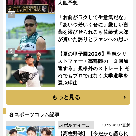
大胆予想
4
「お前がラクして生意気だな」
「あいつ若いくせに」厳しい言
葉を浴びせられるも佐藤慎太郎
が貫いた誇りとファンへの思い
5
【夏の甲子園2026】聖隷クリ
ストファー・高部陸の「２回加
速する」規格外のストレート そ
れでもプロではなく大学進学を
選ぶ理由
もっと見る
各スポーツコラム記事
スポルティーバ
2026.08.07更新
動画
【高校野球】【今だから語られ