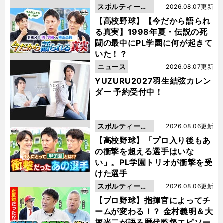
スポルティーバ
2026.08.07更新
動画
【高校野球】【今だから語られ
る真実】1998年夏・伝説の死
闘の最中にPL学園に何が起きて
いた！？
ニュース
2026.08.07更新
YUZURU2027羽生結弦カレン
ダー 予約受付中！
スポルティーバ
2026.08.06更新
動画
【高校野球】「プロ入り後もあ
の衝撃を超える選手はいな
い」。PL学園トリオが衝撃を受
けた選手
スポルティーバ
2026.08.06更新
動画
【プロ野球】指揮官によってチ
ームが変わる！？ 金村義明＆大
塚光二が語る歴代監督エピソー