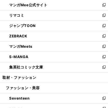
ン
ウ
し
マンガMee公式サイト
く
ド
ィ
い
新
ウ
ン
ウ
し
リマコミ
で
ド
ィ
い
新
開
ウ
ン
ウ
し
ジャンプTOON
く
で
ド
ィ
い
新
開
ウ
ン
ウ
し
ZEBRACK
く
で
ド
ィ
い
新
開
ウ
ン
ウ
し
マンガMeets
く
で
ド
ィ
い
新
開
ウ
ン
ウ
し
S-MANGA
く
で
ド
ィ
い
新
開
ウ
ン
ウ
し
集英社コミック文庫
く
で
ド
ィ
い
新
開
ウ
ン
ウ
し
取材・ファッション
く
で
ド
ィ
い
開
ウ
ン
ウ
ファッション・美容
く
で
ド
ィ
開
ウ
ン
Seventeen
く
で
ド
新
開
ウ
し