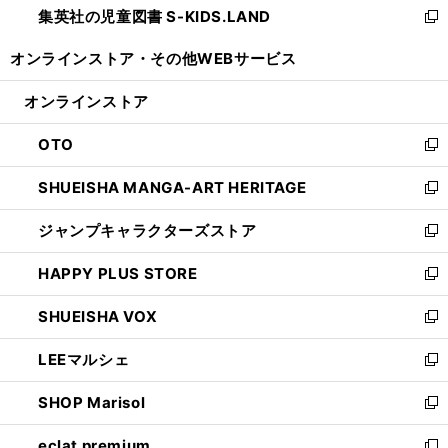
集英社の児童図書 S-KIDS.LAND
く
で
ド
い
新
開
ウ
ウ
し
オンラインストア・
その他WEBサービス
く
で
ィ
い
開
ン
ウ
オンラインストア
く
ド
ィ
ウ
ン
OTO
で
ド
新
開
ウ
し
SHUEISHA MANGA-ART HERITAGE
く
で
い
新
開
ウ
し
ジャンプキャラクターズストア
く
ィ
い
新
ン
ウ
し
HAPPY PLUS STORE
ド
ィ
い
新
ウ
ン
ウ
し
SHUEISHA VOX
で
ド
ィ
い
新
開
ウ
ン
ウ
し
LEEマルシェ
く
で
ド
ィ
い
新
開
ウ
ン
ウ
し
SHOP Marisol
く
で
ド
ィ
い
新
開
ウ
ン
ウ
し
eclat premium
く
で
ド
ィ