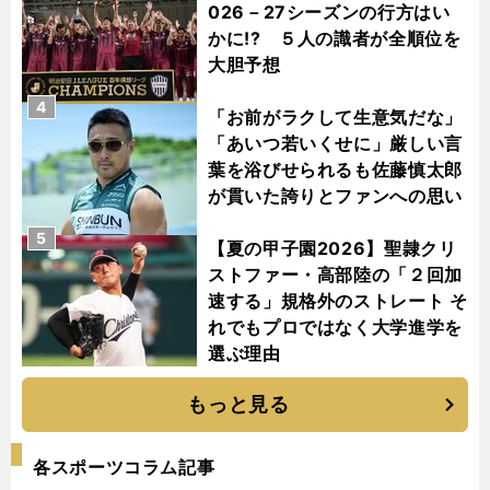
026－27シーズンの行方はい
かに!? ５人の識者が全順位を
大胆予想
4
「お前がラクして生意気だな」
「あいつ若いくせに」厳しい言
葉を浴びせられるも佐藤慎太郎
が貫いた誇りとファンへの思い
5
【夏の甲子園2026】聖隷クリ
ストファー・高部陸の「２回加
速する」規格外のストレート そ
れでもプロではなく大学進学を
選ぶ理由
もっと見る
各スポーツコラム記事