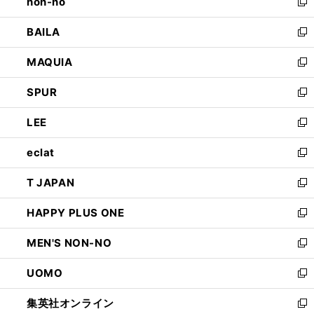
non-no
く
で
い
新
開
ウ
し
BAILA
く
ィ
い
新
ン
ウ
し
MAQUIA
ド
ィ
い
新
ウ
ン
ウ
し
SPUR
で
ド
ィ
い
新
開
ウ
ン
ウ
し
LEE
く
で
ド
ィ
い
新
開
ウ
ン
ウ
し
eclat
く
で
ド
ィ
い
新
開
ウ
ン
ウ
し
T JAPAN
く
で
ド
ィ
い
新
開
ウ
ン
ウ
し
HAPPY PLUS ONE
く
で
ド
ィ
い
新
開
ウ
ン
ウ
し
MEN'S NON-NO
く
で
ド
ィ
い
新
開
ウ
ン
ウ
し
UOMO
く
で
ド
ィ
い
新
開
ウ
ン
ウ
し
集英社オンライン
く
で
ド
ィ
い
新