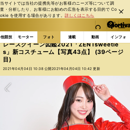
当サイトでは当社の提携先等がお客様のニーズ等について調
査・分析したり、お客様にお勧めの広告を表⽰する⽬的で Co
閉じ
okie を使⽤する場合があります。
詳しくはこちら
る
マイペ
web Sportiva (webスポルティーバ)
検索
メニュ
we
ー
フォトギャラリー
スポーツビーナスギャラリー
レー
b
ジ
の他競技
モーター
フォト
連載
動画
インフォ
ス
レースクイーン図鑑2021「ZENTsweetie
ポ
s」新コスチューム【写真43点】 (39ページ
ル
目)
テ
ィ
2021年04月04日 10:38 公開
2021年04月04日 10:42 更新
ー
バ
次へ