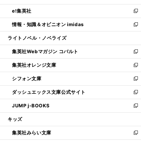
開
ウ
ン
ウ
し
e!集英社
く
で
ド
ィ
い
新
開
ウ
ン
ウ
し
情報・知識＆オピニオン imidas
く
で
ド
ィ
い
新
開
ウ
ン
ウ
し
ライトノベル・ノベライズ
く
で
ド
ィ
い
開
ウ
ン
ウ
集英社Webマガジン コバルト
く
で
ド
ィ
新
開
ウ
ン
し
集英社オレンジ文庫
く
で
ド
い
新
開
ウ
ウ
し
シフォン文庫
く
で
ィ
い
新
開
ン
ウ
し
ダッシュエックス文庫公式サイト
く
ド
ィ
い
新
ウ
ン
ウ
し
JUMP j-BOOKS
で
ド
ィ
い
新
開
ウ
ン
ウ
し
キッズ
く
で
ド
ィ
い
開
ウ
ン
ウ
集英社みらい文庫
く
で
ド
ィ
新
開
ウ
ン
し