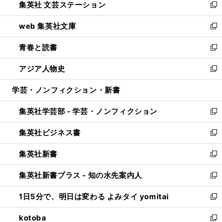
集英社 文芸ステーション
く
ィ
い
新
ン
ウ
し
web 集英社文庫
ド
ィ
い
新
ウ
ン
ウ
し
青春と読書
で
ド
ィ
い
新
開
ウ
ン
ウ
し
アジア人物史
く
で
ド
ィ
い
新
開
ウ
ン
ウ
し
学芸・ノンフィクション・新書
く
で
ド
ィ
い
開
ウ
ン
ウ
集英社学芸部 - 学芸・ノンフィクション
く
で
ド
ィ
新
開
ウ
ン
し
集英社ビジネス書
く
で
ド
い
新
開
ウ
ウ
し
集英社新書
く
で
ィ
い
新
開
ン
ウ
し
集英社新書プラス - 知の水先案内人
く
ド
ィ
い
新
ウ
ン
ウ
し
1日5分で、明日は変わる よみタイ yomitai
で
ド
ィ
い
新
開
ウ
ン
ウ
し
kotoba
く
で
ド
ィ
い
新