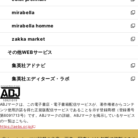
い
新
開
ウ
ン
ウ
し
mirabella
く
で
ド
ィ
い
新
開
ウ
ン
ウ
し
mirabella homme
く
で
ド
ィ
い
新
開
ウ
ン
ウ
し
zakka market
く
で
ド
ィ
い
新
開
ウ
ン
ウ
し
その他WEBサービス
く
で
ド
ィ
い
開
ウ
ン
ウ
集英社アドナビ
く
で
ド
ィ
新
開
ウ
ン
し
集英社エディターズ・ラボ
く
で
ド
い
新
開
ウ
ウ
し
く
で
ィ
い
開
ン
ウ
ABJマークは、この電子書店・電子書籍配信サービスが、著作権者からコンテ
く
ド
ィ
ンツ使用許諾を得た正規版配信サービスであることを示す登録商標（登録番号
ウ
ン
第6091713号）です。ABJマークの詳細、ABJマークを掲示しているサービス
で
ド
の一覧はこちら。
開
ウ
https://aebs.or.jp/
新
く
で
し
い