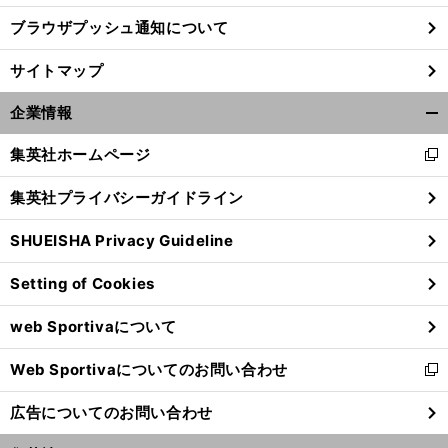
ブラウザプッシュ通知について
サイトマップ
企業情報
開
く/
集英社ホームページ
新
閉
し
じ
集英社プライバシーガイドライン
い
る
ウ
SHUEISHA Privacy Guideline
ィ
ン
Setting of Cookies
ド
ウ
web Sportivaについて
で
開
Web Sportivaについてのお問い合わせ
く
新
し
広告についてのお問い合わせ
い
ウ