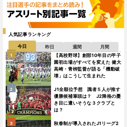
人気記事ランキング
今日
昨日
週間
月間
【高校野球】創部10年目の甲子
1
園初出場がすべてを変えた 健大
高崎・青栁監督が語る「機動破
壊」はこうして生まれた
J1全順位予想 識者５人が推す
2
優勝候補筆頭は？ J2降格の憂
き目に遭いそうな３クラブと
は？
秋春制が導入されたJ1リーグ2
3