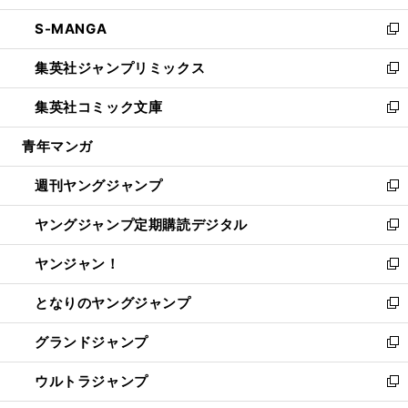
開
ウ
ン
ウ
し
S-MANGA
く
で
ド
ィ
い
新
開
ウ
ン
ウ
し
集英社ジャンプリミックス
く
で
ド
ィ
い
新
開
ウ
ン
ウ
し
集英社コミック文庫
く
で
ド
ィ
い
新
開
ウ
ン
ウ
し
青年マンガ
く
で
ド
ィ
い
開
ウ
ン
ウ
週刊ヤングジャンプ
く
で
ド
ィ
新
開
ウ
ン
し
ヤングジャンプ定期購読デジタル
く
で
ド
い
新
開
ウ
ウ
し
ヤンジャン！
く
で
ィ
い
新
開
ン
ウ
し
となりのヤングジャンプ
く
ド
ィ
い
新
ウ
ン
ウ
し
グランドジャンプ
で
ド
ィ
い
新
開
ウ
ン
ウ
し
ウルトラジャンプ
く
で
ド
ィ
い
新
開
ウ
ン
ウ
し