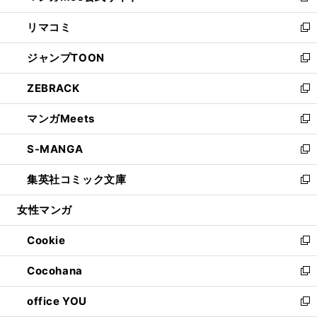
ウ
ン
ウ
し
リマコミ
で
ド
ィ
い
新
開
ウ
ン
ウ
し
ジャンプTOON
く
で
ド
ィ
い
新
開
ウ
ン
ウ
し
ZEBRACK
く
で
ド
ィ
い
新
開
ウ
ン
ウ
し
マンガMeets
く
で
ド
ィ
い
新
開
ウ
ン
ウ
し
S-MANGA
く
で
ド
ィ
い
新
開
ウ
ン
ウ
し
集英社コミック文庫
く
で
ド
ィ
い
新
開
ウ
ン
ウ
し
女性マンガ
く
で
ド
ィ
い
開
ウ
ン
ウ
Cookie
く
で
ド
ィ
新
開
ウ
ン
し
Cocohana
く
で
ド
い
新
開
ウ
ウ
し
office YOU
く
で
ィ
い
新
開