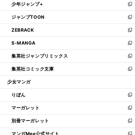
少年ジャンプ+
く
で
ド
ィ
い
新
開
ウ
ン
ウ
し
ジャンプTOON
く
で
ド
ィ
い
新
開
ウ
ン
ウ
し
ZEBRACK
く
で
ド
ィ
い
新
開
ウ
ン
ウ
し
S-MANGA
く
で
ド
ィ
い
新
開
ウ
ン
ウ
し
集英社ジャンプリミックス
く
で
ド
ィ
い
新
開
ウ
ン
ウ
し
集英社コミック文庫
く
で
ド
ィ
い
新
開
ウ
ン
ウ
し
少女マンガ
く
で
ド
ィ
い
開
ウ
ン
ウ
りぼん
く
で
ド
ィ
新
開
ウ
ン
し
マーガレット
く
で
ド
い
新
開
ウ
ウ
し
別冊マーガレット
く
で
ィ
い
新
開
ン
ウ
し
マンガMee公式サイト
く
ド
ィ
い
新