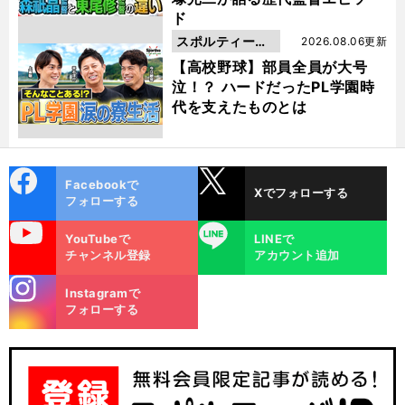
ド
スポルティーバ
2026.08.06更新
動画
【高校野球】部員全員が大号
泣！？ ハードだったPL学園時
代を支えたものとは
cebo
X
Facebookで
Xでフォローする
ok
フォローする
uTube
LINE
YouTubeで
LINEで
チャンネル登録
アカウント追加
stagra
Instagramで
m
フォローする