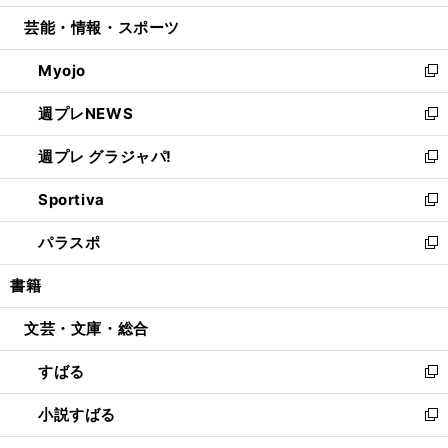
開
ウ
ン
ウ
し
芸能・情報・スポーツ
く
で
ド
ィ
い
開
ウ
ン
ウ
Myojo
く
で
ド
ィ
新
開
ウ
ン
し
週プレNEWS
く
で
ド
い
新
開
ウ
ウ
し
週プレ グラジャパ!
く
で
ィ
い
新
開
ン
ウ
し
Sportiva
く
ド
ィ
い
新
ウ
ン
ウ
し
パラスポ
で
ド
ィ
い
新
開
ウ
ン
ウ
し
書籍
く
で
ド
ィ
い
開
ウ
ン
ウ
文芸・文庫・総合
く
で
ド
ィ
開
ウ
ン
すばる
く
で
ド
新
開
ウ
し
小説すばる
く
で
い
新
開
ウ
し