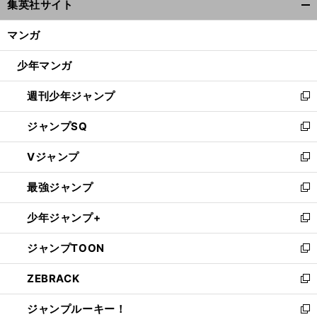
集英社サイト
ィ
開
ン
く/
マンガ
ド
閉
ウ
じ
少年マンガ
で
る
開
週刊少年ジャンプ
く
新
し
ジャンプSQ
い
新
ウ
し
Vジャンプ
ィ
い
新
ン
ウ
し
最強ジャンプ
ド
ィ
い
新
ウ
ン
ウ
し
少年ジャンプ+
で
ド
ィ
い
新
開
ウ
ン
ウ
し
ジャンプTOON
く
で
ド
ィ
い
新
開
ウ
ン
ウ
し
ZEBRACK
く
で
ド
ィ
い
新
開
ウ
ン
ウ
し
ジャンプルーキー！
く
で
ド
ィ
い
新